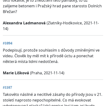
této lokalite, je to zneuctění této památky, to uz
zalijeme betonem i Pražský hrad pane starosto Dolních
Břežan?
Alexandra Ladmanová
(Zlatníky-Hodkovice, 2021-11-
14)
#1094
Podepisují, protože souhlasím s důvody zmíněnými ve
videu. Člověk by měl mít k přírodě úctu a ponechat
některá místa lidmi nedotčená.
Marie Lišková
(Praha, 2021-11-14)
#1107
Takovéto násilné a necitlivé zásahy do přírody jsou v 21.
století naprosto nepochopitelné. Co má evokovat
vybetonovaná placka? Jaký genius loci tam asi bude