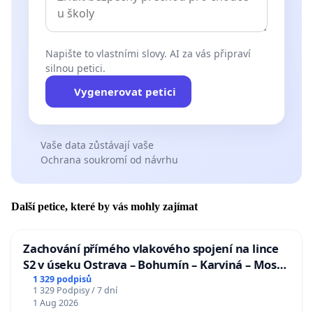
Napište to vlastními slovy. AI za vás připraví
silnou petici.
Vygenerovat petici
Vaše data zůstávají vaše
Ochrana soukromí od návrhu
Další petice, které by vás mohly zajímat
Zachování přímého vlakového spojení na lince
S2 v úseku Ostrava – Bohumín – Karviná – Mosty
u Jablunkova
1 329 podpisů
1 329 Podpisy / 7 dní
1 Aug 2026