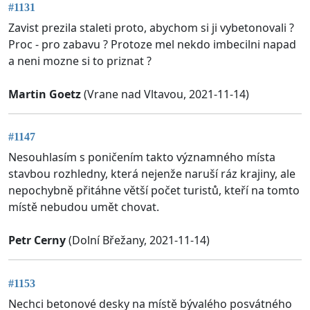
#1131
Zavist prezila staleti proto, abychom si ji vybetonovali ?
Proc - pro zabavu ? Protoze mel nekdo imbecilni napad
a neni mozne si to priznat ?
Martin Goetz
(Vrane nad Vltavou, 2021-11-14)
#1147
Nesouhlasím s poničením takto významného místa
stavbou rozhledny, která nejenže naruší ráz krajiny, ale
nepochybně přitáhne větší počet turistů, kteří na tomto
místě nebudou umět chovat.
Petr Cerny
(Dolní Břežany, 2021-11-14)
#1153
Nechci betonové desky na místě bývalého posvátného