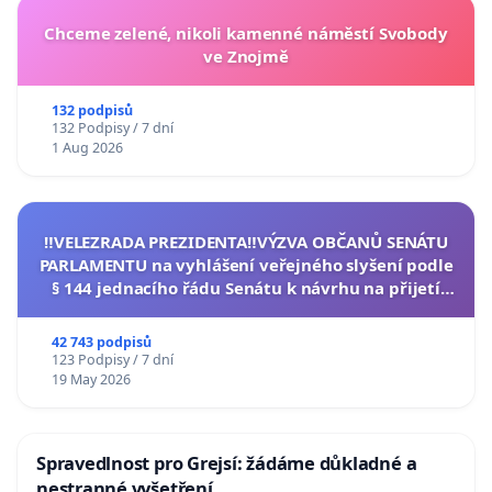
Chceme zelené, nikoli kamenné náměstí Svobody
ve Znojmě
132 podpisů
132 Podpisy / 7 dní
1 Aug 2026
‼️VELEZRADA PREZIDENTA‼️VÝZVA OBČANŮ SENÁTU
PARLAMENTU na vyhlášení veřejného slyšení podle
§ 144 jednacího řádu Senátu k návrhu na přijetí
usnesení k podání ústavní žaloby na prezidenta
republiky
42 743 podpisů
123 Podpisy / 7 dní
19 May 2026
Spravedlnost pro Grejsí: žádáme důkladné a
nestranné vyšetření