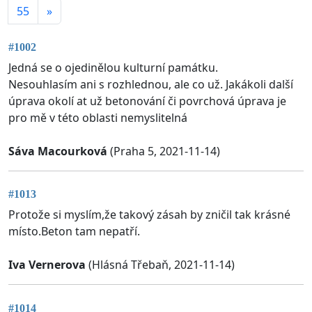
55
»
#1002
Jedná se o ojedinělou kulturní památku.
Nesouhlasím ani s rozhlednou, ale co už. Jakákoli další
úprava okolí at už betonování či povrchová úprava je
pro mě v této oblasti nemyslitelná
Sáva Macourková
(Praha 5, 2021-11-14)
#1013
Protože si myslím,že takový zásah by zničil tak krásné
místo.Beton tam nepatří.
Iva Vernerova
(Hlásná Třebaň, 2021-11-14)
#1014