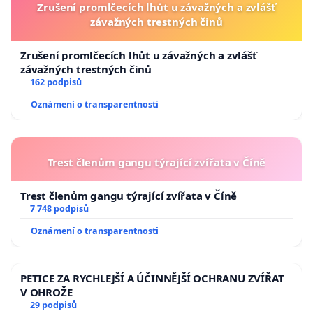
Zrušení promlčecích lhůt u závažných a zvlášť
závažných trestných činů
Zrušení promlčecích lhůt u závažných a zvlášť
závažných trestných činů
162 podpisů
Oznámení o transparentnosti
Trest členům gangu týrající zvířata v Číně
Trest členům gangu týrající zvířata v Číně
7 748 podpisů
Oznámení o transparentnosti
PETICE ZA RYCHLEJŠÍ A ÚČINNĚJŠÍ OCHRANU ZVÍŘAT
V OHROŽE
29 podpisů