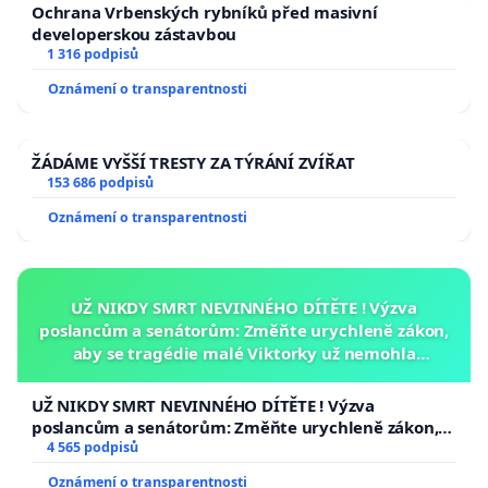
Ochrana Vrbenských rybníků před masivní
developerskou zástavbou
1 316 podpisů
Oznámení o transparentnosti
ŽÁDÁME VYŠŠÍ TRESTY ZA TÝRÁNÍ ZVÍŘAT
153 686 podpisů
Oznámení o transparentnosti
UŽ NIKDY SMRT NEVINNÉHO DÍTĚTE ! Výzva
poslancům a senátorům: Změňte urychleně zákon,
aby se tragédie malé Viktorky už nemohla
opakovat!
UŽ NIKDY SMRT NEVINNÉHO DÍTĚTE ! Výzva
poslancům a senátorům: Změňte urychleně zákon,
aby se tragédie malé Viktorky už nemohla opakovat!
4 565 podpisů
Oznámení o transparentnosti