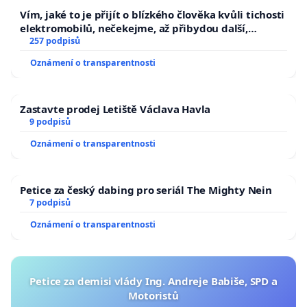
Vím, jaké to je přijít o blízkého člověka kvůli tichosti
elektromobilů, nečekejme, až přibydou další,
zaveďme slyšitelná auta!
257 podpisů
Oznámení o transparentnosti
Zastavte prodej Letiště Václava Havla
9 podpisů
Oznámení o transparentnosti
Petice za český dabing pro seriál The Mighty Nein
7 podpisů
Oznámení o transparentnosti
Petice za demisi vlády Ing. Andreje Babiše, SPD a
Motoristů