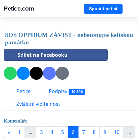
Petice.com
Spustit petici
SOS OPPIDUM ZÁVIST - nebetonujte keltskou
památku
Sdílet na Facebooku
Petice
Podpisy
10 806
Zvláštní viditelnost
Komentáře
«
1
...
3
4
5
6
7
8
9
10
...