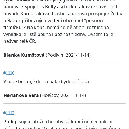
panovat? Spojení s Kelty asi těžko taková zhůvěřilost
navodí. Komu taková drastická úprava prospěje? Že by
někdo z příbuzných vedení obce měl "pěknou
firmičku"? Na kopci nemá co dělat ani rozhledna,
vyhlídka je jistě pěkná i bez rozhledny. Ovšem to je
nešvar celé ČR.
Blanka Kumštová
(Podivín, 2021-11-14)
#1110
Všude beton, kde na pak zbyde příroda.
Herianova Vera
(Holýšov, 2021-11-14)
#1112
Podepisuji protože chci,aby už konečně nechali lidi
přírodu na pokoji.Vztah mám i k posvátným místům,a