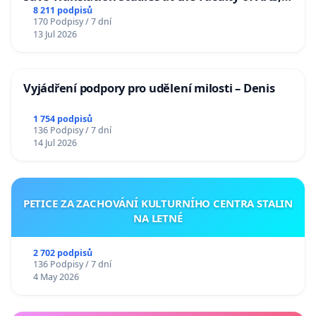
Charles University
8 211 podpisů
170 Podpisy / 7 dní
13 Jul 2026
Vyjádření podpory pro udělení milosti – Denis
1 754 podpisů
136 Podpisy / 7 dní
14 Jul 2026
PETICE ZA ZACHOVÁNÍ KULTURNÍHO CENTRA STALIN
NA LETNÉ
2 702 podpisů
136 Podpisy / 7 dní
4 May 2026