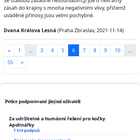
Se stavbou zásadně nesouhlasím,p jde o nevratný
zásah do krajiny s mnoha negativními vlivy, přičemž
uváděné přínosy jsou velmi pochybné.
Iivana Králova Lesná
(Praha Zbraslav, 2021-11-14)
«
1
...
3
4
5
6
7
8
9
10
...
55
»
Petice podporované jinými uživateli
Za udržitelné a humánní řešení pro kočky
Apolinářky
7 514 podpisů