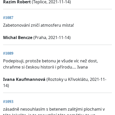
Razim Robert
(Teplice, 2021-11-14)
#1087
Zabetonování zničí atmosferu místa!
Michal Bencze
(Praha, 2021-11-14)
#1089
Podepisuji, protože betonu je všude víc než dost,
chraňme si českou historii i přírodu.... Ivana
Ivana Kaufmannová
(Roztoky u Křivoklátu, 2021-11-
14)
#1093
zásadně nesouhlasím s betenem zalitými plochami v