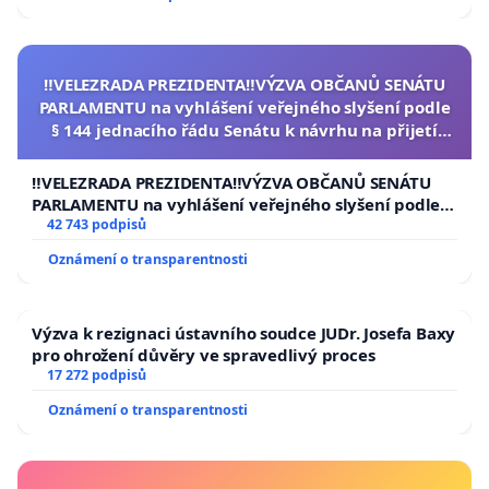
‼️VELEZRADA PREZIDENTA‼️VÝZVA OBČANŮ SENÁTU
PARLAMENTU na vyhlášení veřejného slyšení podle
§ 144 jednacího řádu Senátu k návrhu na přijetí
usnesení k podání ústavní žaloby na prezidenta
republiky
‼️VELEZRADA PREZIDENTA‼️VÝZVA OBČANŮ SENÁTU
PARLAMENTU na vyhlášení veřejného slyšení podle §
144 jednacího řádu Senátu k návrhu na přijetí
42 743 podpisů
usnesení k podání ústavní žaloby na prezidenta
Oznámení o transparentnosti
republiky
Výzva k rezignaci ústavního soudce JUDr. Josefa Baxy
pro ohrožení důvěry ve spravedlivý proces
17 272 podpisů
Oznámení o transparentnosti