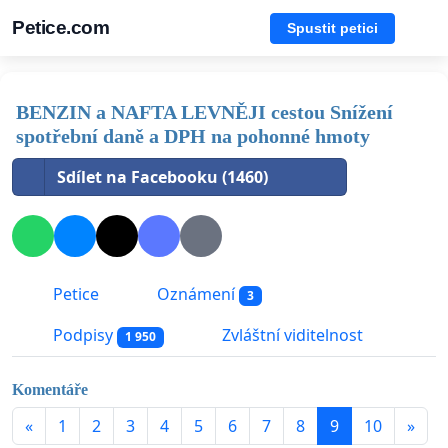
Petice.com
Spustit petici
BENZIN a NAFTA LEVNĚJI cestou Snížení
spotřební daně a DPH na pohonné hmoty
Sdílet na Facebooku (1460)
Petice
Oznámení
3
Podpisy
Zvláštní viditelnost
1 950
Komentáře
«
1
2
3
4
5
6
7
8
9
10
»