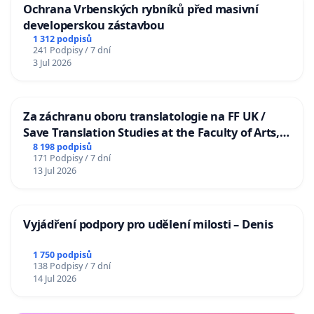
Ochrana Vrbenských rybníků před masivní
developerskou zástavbou
1 312 podpisů
241 Podpisy / 7 dní
3 Jul 2026
Za záchranu oboru translatologie na FF UK /
Save Translation Studies at the Faculty of Arts,
Charles University
8 198 podpisů
171 Podpisy / 7 dní
13 Jul 2026
Vyjádření podpory pro udělení milosti – Denis
1 750 podpisů
138 Podpisy / 7 dní
14 Jul 2026