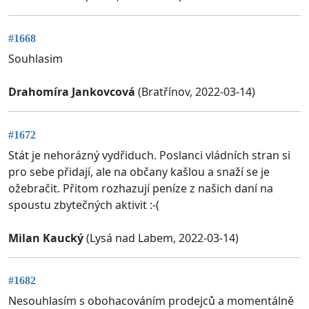
#1668
Souhlasim
Drahomíra Jankovcová
(Bratřínov, 2022-03-14)
#1672
Stát je nehorázný vydřiduch. Poslanci vládních stran si
pro sebe přidají, ale na občany kašlou a snaží se je
ožebračit. Přitom rozhazují peníze z našich daní na
spoustu zbytečných aktivit :-(
Milan Kaucký
(Lysá nad Labem, 2022-03-14)
#1682
Nesouhlasím s obohacováním prodejců a momentálně