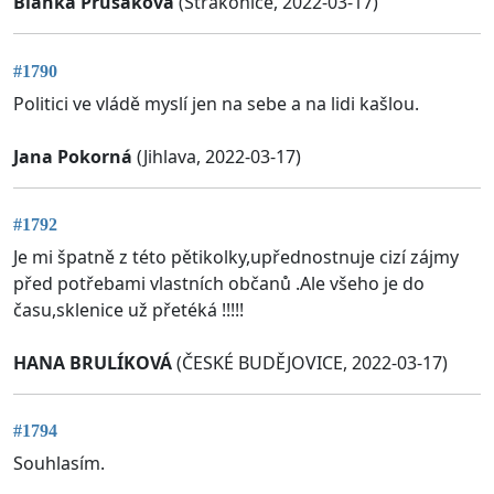
Blanka Prušáková
(Strakonice, 2022-03-17)
#1790
Politici ve vládě myslí jen na sebe a na lidi kašlou.
Jana Pokorná
(Jihlava, 2022-03-17)
#1792
Je mi špatně z této pětikolky,upřednostnuje cizí zájmy
před potřebami vlastních občanů .Ale všeho je do
času,sklenice už přetéká !!!!!
HANA BRULÍKOVÁ
(ČESKÉ BUDĚJOVICE, 2022-03-17)
#1794
Souhlasím.