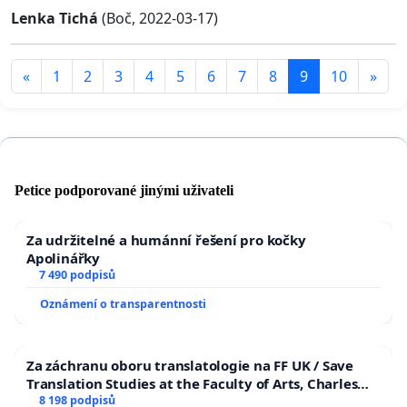
Lenka Tichá
(Boč, 2022-03-17)
«
1
2
3
4
5
6
7
8
9
10
»
Petice podporované jinými uživateli
Za udržitelné a humánní řešení pro kočky
Apolinářky
7 490 podpisů
Oznámení o transparentnosti
Za záchranu oboru translatologie na FF UK / Save
Translation Studies at the Faculty of Arts, Charles
University
8 198 podpisů