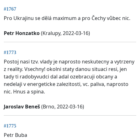
#1767
Pro Ukrajinu se dělá maximum a pro Čechy vůbec nic.
Petr Honzatko
(Kralupy, 2022-03-16)
#1773
Postoj nasi tzv. vlady je naprosto neskutecny a vytrzeny
z reality. Vsechny! okolni staty danou situaci resi, jen
tady ti radobyvudci dal adal ozebracuji obcany a
nedelaji v energeticke zalezitosti, vc. paliva, naprosto
nic. Hnus a spina.
Jaroslav Beneš
(Brno, 2022-03-16)
#1775
Petr Buba