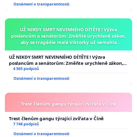
Oznámení o transparentnosti
UŽ NIKDY SMRT NEVINNÉHO DÍTĚTE ! Výzva
poslancům a senátorům: Změňte urychleně zákon,
aby se tragédie malé Viktorky už nemohla
opakovat!
UŽ NIKDY SMRT NEVINNÉHO DÍTĚTE ! Výzva
poslancům a senátorům: Změňte urychleně zákon,
aby se tragédie malé Viktorky už nemohla opakovat!
4 565 podpisů
Oznámení o transparentnosti
Trest členům gangu týrající zvířata v Číně
Trest členům gangu týrající zvířata v Číně
7 748 podpisů
Oznámení o transparentnosti