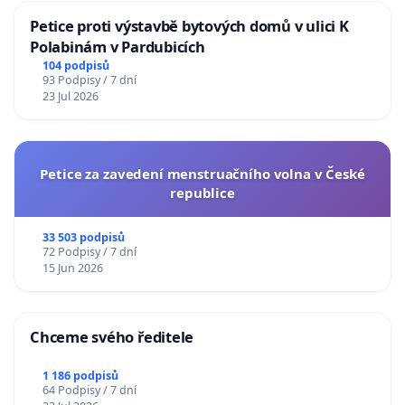
Petice proti výstavbě bytových domů v ulici K
Polabinám v Pardubicích
104 podpisů
93 Podpisy / 7 dní
23 Jul 2026
Petice za zavedení menstruačního volna v České
republice
33 503 podpisů
72 Podpisy / 7 dní
15 Jun 2026
Chceme svého ředitele
1 186 podpisů
64 Podpisy / 7 dní