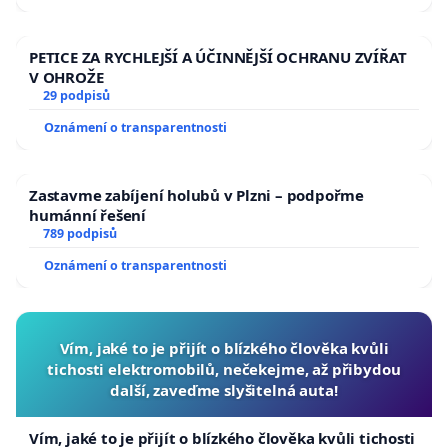
PETICE ZA RYCHLEJŠÍ A ÚČINNĚJŠÍ OCHRANU ZVÍŘAT
V OHROŽE
29 podpisů
Oznámení o transparentnosti
Zastavme zabíjení holubů v Plzni – podpořme
humánní řešení
789 podpisů
Oznámení o transparentnosti
Vím, jaké to je přijít o blízkého člověka kvůli
tichosti elektromobilů, nečekejme, až přibydou
další, zaveďme slyšitelná auta!
Vím, jaké to je přijít o blízkého člověka kvůli tichosti