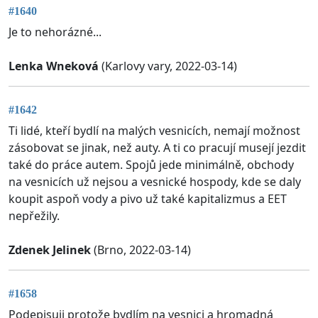
#1640
Je to nehorázné...
Lenka Wneková
(Karlovy vary, 2022-03-14)
#1642
Ti lidé, kteří bydlí na malých vesnicích, nemají možnost
zásobovat se jinak, než auty. A ti co pracují musejí jezdit
také do práce autem. Spojů jede minimálně, obchody
na vesnicích už nejsou a vesnické hospody, kde se daly
koupit aspoň vody a pivo už také kapitalizmus a EET
nepřežily.
Zdenek Jelinek
(Brno, 2022-03-14)
#1658
Podepisuji protože bydlím na vesnici a hromadná