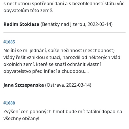
s nechutnou spotřební daní a s bezohledností státu vůči
obyvatelům této země.
Radim Stoklasa
(Benátky nad Jizerou, 2022-03-14)
#1685
Nelíbí se mi jednání, spíše nečinnost (neschopnost)
vlády řešit vzniklou situaci, narozdíl od některých vlád
okolních zemí, které se snaží ochránit vlastní
obyvatelstvo před inflací a chudobou....
Jana Szczepanska
(Ostrava, 2022-03-14)
#1688
Zvýšení cen pohoných hmot bude mít fatální dopad na
všechny občany!