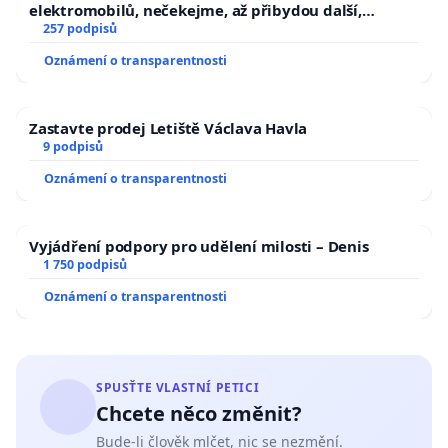
elektromobilů, nečekejme, až přibydou další,
zaveďme slyšitelná auta!
257 podpisů
Oznámení o transparentnosti
Zastavte prodej Letiště Václava Havla
9 podpisů
Oznámení o transparentnosti
Vyjádření podpory pro udělení milosti – Denis
1 750 podpisů
Oznámení o transparentnosti
SPUSŤTE VLASTNÍ PETICI
Chcete něco změnit?
Bude-li člověk mlčet, nic se nezmění.