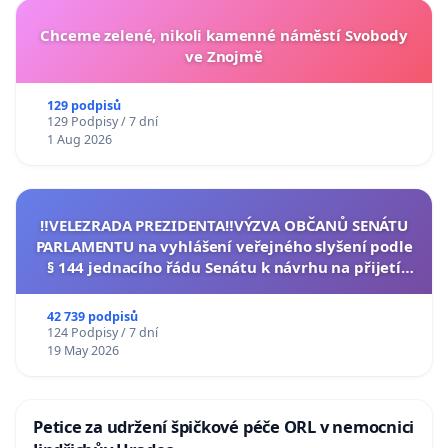
Chceme zelené, nikoli kamenné náměstí Svobody
ve Znojmě
129 podpisů
129 Podpisy / 7 dní
1 Aug 2026
‼️VELEZRADA PREZIDENTA‼️VÝZVA OBČANŮ SENÁTU
PARLAMENTU na vyhlášení veřejného slyšení podle
§ 144 jednacího řádu Senátu k návrhu na přijetí
usnesení k podání ústavní žaloby na prezidenta
republiky
42 739 podpisů
124 Podpisy / 7 dní
19 May 2026
Petice za udržení špičkové péče ORL v nemocnici