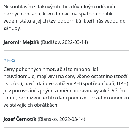
Nesouhlasím s takovýmto bezdůvodným odíráním
běžných občanů, kteří doplácí na špatnou politiku
vedení státu a jejích tzv. odborníků, kteří nás vedou do
záhuby.
Jaromír Mejzlík
(Budišov, 2022-03-14)
#1632
Ceny pohonných hmot, ač si to mnoho lidí
neuvědomuje, mají vliv i na ceny všeho ostatního (zboží
i služeb), navíc daňové zatížení PH (spotřební daň, DPH)
je v porovnání s jinými zeměmi opravdu vysoké. Věřím
tomu, že snížení těchto daní pomůže udržet ekonomiku
ve stávajících obrátkách.
Josef Černotík
(Blansko, 2022-03-14)