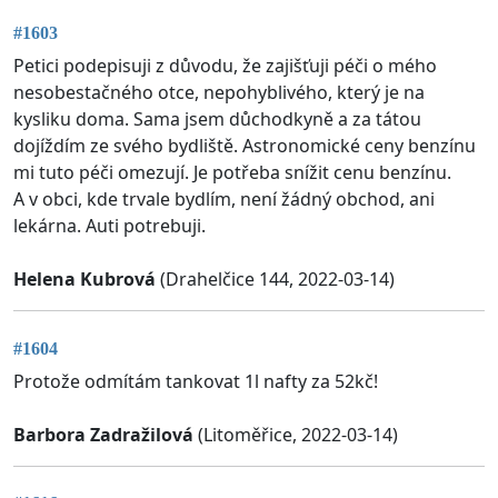
#1603
Petici podepisuji z důvodu, že zajišťuji péči o mého
nesobestačného otce, nepohyblivého, který je na
kysliku doma. Sama jsem důchodkyně a za tátou
dojíždím ze svého bydliště. Astronomické ceny benzínu
mi tuto péči omezují. Je potřeba snížit cenu benzínu.
A v obci, kde trvale bydlím, není žádný obchod, ani
lekárna. Auti potrebuji.
Helena Kubrová
(Drahelčice 144, 2022-03-14)
#1604
Protože odmítám tankovat 1l nafty za 52kč!
Barbora Zadražilová
(Litoměřice, 2022-03-14)