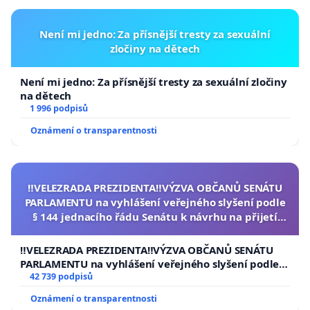
Není mi jedno: Za přísnější tresty za sexuální
zločiny na dětech
Není mi jedno: Za přísnější tresty za sexuální zločiny
na dětech
1 996 podpisů
Oznámení o transparentnosti
‼️VELEZRADA PREZIDENTA‼️VÝZVA OBČANŮ SENÁTU
PARLAMENTU na vyhlášení veřejného slyšení podle
§ 144 jednacího řádu Senátu k návrhu na přijetí
usnesení k podání ústavní žaloby na prezidenta
republiky
‼️VELEZRADA PREZIDENTA‼️VÝZVA OBČANŮ SENÁTU
PARLAMENTU na vyhlášení veřejného slyšení podle §
144 jednacího řádu Senátu k návrhu na přijetí
42 739 podpisů
usnesení k podání ústavní žaloby na prezidenta
Oznámení o transparentnosti
republiky