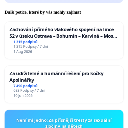
Další petice, které by vás mohly zajímat
Zachování přímého vlakového spojení na lince
S2 v úseku Ostrava – Bohumín – Karviná – Mosty
u Jablunkova
1 315 podpisů
1 315 Podpisy / 7 dní
1 Aug 2026
Za udržitelné a humánní řešení pro kočky
Apolinářky
7 490 podpisů
683 Podpisy / 7 dní
10 Jun 2026
Není mi jedno: Za přísnější tresty za sexuální
zločiny na dětech