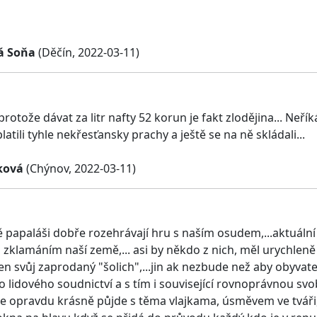
á Soňa
(Děčín, 2022-03-11)
protože dávat za litr nafty 52 korun je fakt zlodějina... Neř
latili tyhle nekřesťansky prachy a ještě se na ně skládali...
ková
(Chýnov, 2022-03-11)
papaláši dobře rozehrávají hru s naším osudem,...aktuální v
 zklamáním naší země,... asi by někdo z nich, měl urychleně
en svůj zaprodaný "šolich",...jin ak nezbude než aby obyvatel
 lidového soudnictví a s tím i související rovnoprávnou svo
e opravdu krásně půjde s těma vlajkama, úsměvem ve tváři,