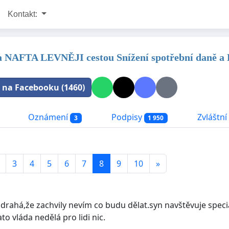
Kontakt:
 NAFTA LEVNĚJI cestou Snížení spotřební daně a
t na Facebooku (1460)
Oznámení
Podpisy
Zvláštní 
3
1 950
3
4
5
6
7
8
9
10
»
k drahá,že zachvily nevím co budu dělat.syn navštěvuje spec
ato vláda nedělá pro lidi nic.