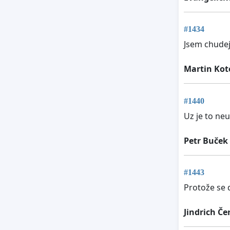
#1434
Jsem chude
Martin Kot
#1440
Uz je to ne
Petr Buček
#1443
Protože se d
Jindrich Č