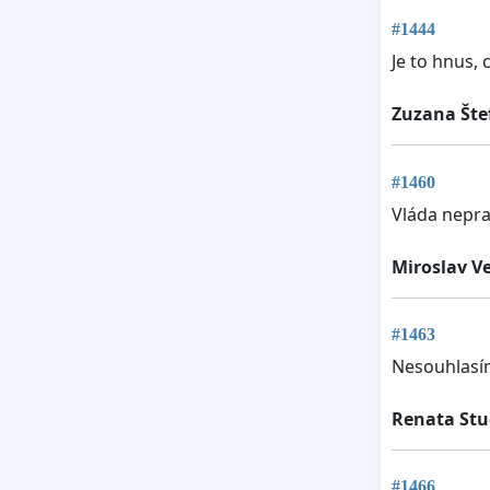
#1444
Je to hnus, 
Zuzana Šte
#1460
Vláda nepra
Miroslav V
#1463
Nesouhlasí
Renata Stu
#1466