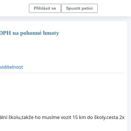
Přihlásit se
Spustit petici
 DPH na pohonné hmoty
viditelnost
iální školu,takže ho musíme vozit 15 km do školy.cesta 2x