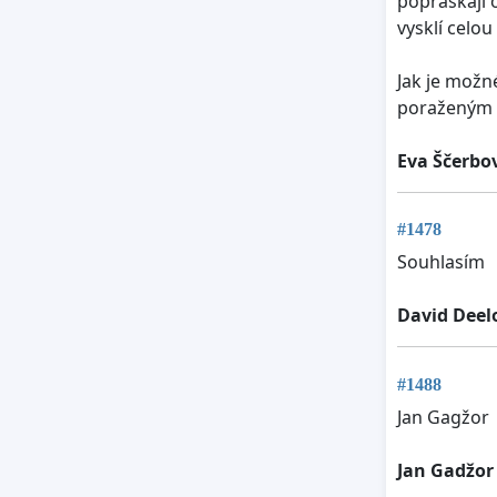
popraskají 
vysklí celou
Jak je možné
poraženým
Eva Ščerbo
#1478
Souhlasím
David Deel
#1488
Jan Gagžor
Jan Gadžor