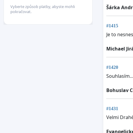
Vyberte způsob platby, abyste mohli
Šárka Andr
pokračovat.
#1415
Je to nesnes
Michael Jir
#1420
Souhlasím
Bohuslav C
#1431
Velmi Drahé
Evangelick