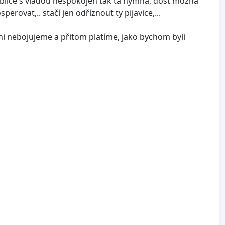
ublice s vládou nespokojen tak ta hymna, dost možná
rovat,.. stačí jen odříznout ty pijavice,...
 ani nebojujeme a přitom platíme, jako bychom byli