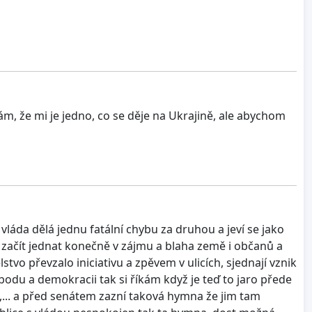
íkám, že mi je jedno, co se děje na Ukrajině, ale abychom
láda dělá jednu fatální chybu za druhou a jeví se jako
 začít jednat konečně v zájmu a blaha země i občanů a
stvo převzalo iniciativu a zpěvem v ulicích, sjednají vznik
bodu a demokracii tak si říkám když je teď to jaro přede
... a před senátem zazní taková hymna že jim tam