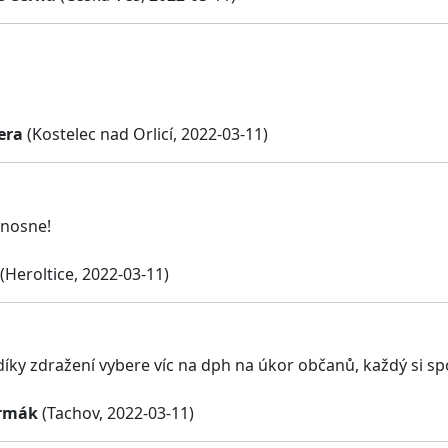
j
era
(Kostelec nad Orlicí, 2022-03-11)
unosne!
(Heroltice, 2022-03-11)
íky zdražení vybere víc na dph na úkor občanů, každý si spoč
ermák
(Tachov, 2022-03-11)