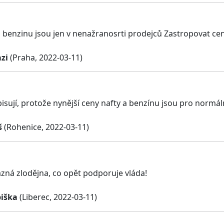
a benzinu jsou jen v nenažranosrti prodejců Zastropovat cen
zi
(Praha, 2022-03-11)
pisují, protože nynější ceny nafty a benzínu jsou pro norm
š
(Rohenice, 2022-03-11)
ázná zlodějna, co opět podporuje vláda!
biška
(Liberec, 2022-03-11)