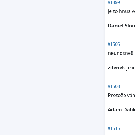
#1499
je to hnus v
Daniel Slo
#1505
neunosne!!
zdenek jir
#1508
Protože vám
Adam Dalí
#1515