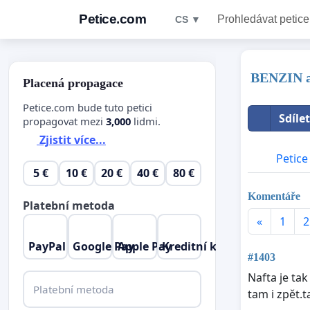
Petice.com
Prohledávat petice
CS ▼
BENZIN a
Placená propagace
Petice.com bude tuto petici
Sdíle
propagovat mezi
3,000
lidmi.
Zjistit více...
Petice
5 €
10 €
20 €
40 €
80 €
Komentáře
Platební metoda
«
1
2
PayPal
Google Pay
Apple Pay
Kreditní karta
#1403
Nafta je ta
Platební metoda
tam i zpět.t