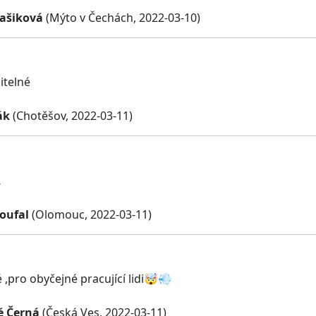
ašiková
(Mýto v Čechách, 2022-03-10)
itelné
ák
(Chotěšov, 2022-03-11)
…
oufal
(Olomouc, 2022-03-11)
 ,pro obyčejné pracující lidi🤯💨
é Černá
(Česká Ves, 2022-03-11)