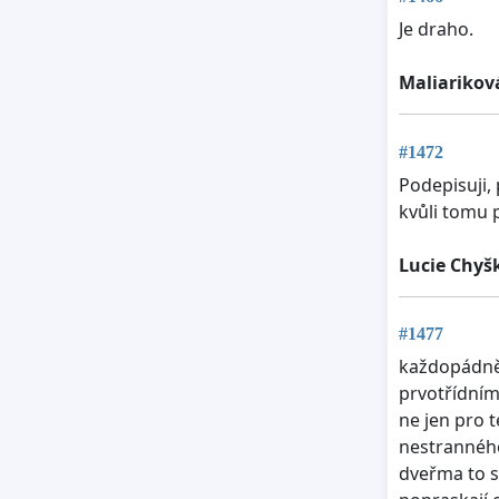
Je draho.
Maliarikov
#1472
Podepisuji, 
kvůli tomu p
Lucie Chyš
#1477
každopádně 
prvotřídním
ne jen pro t
nestranného
dveřma to s