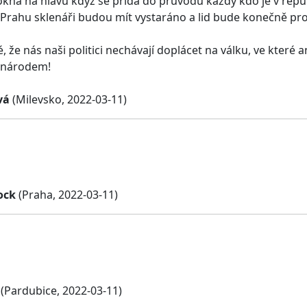
okna na hlavu když se přidá do průvodu každý kdo je v rep
 Prahu sklenáři budou mít vystaráno a lid bude konečně prospe
, že nás naši politici nechávají doplácet na válku, ve které
 národem!
vá
(Milevsko, 2022-03-11)
ock
(Praha, 2022-03-11)
(Pardubice, 2022-03-11)