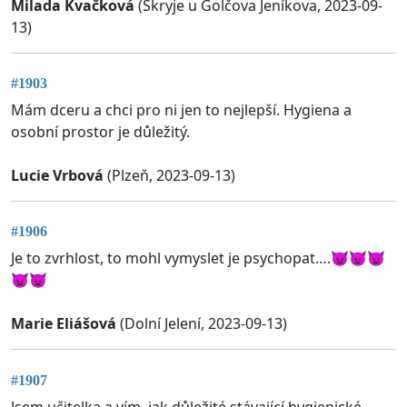
Milada Kvačková
(Skryje u Golčova Jeníkova, 2023-09-
13)
#1903
Mám dceru a chci pro ni jen to nejlepší. Hygiena a
osobní prostor je důležitý.
Lucie Vrbová
(Plzeň, 2023-09-13)
#1906
Je to zvrhlost, to mohl vymyslet je psychopat….👿👿👿
👿👿
Marie Eliášová
(Dolní Jelení, 2023-09-13)
#1907
Jsem učitelka a vím, jak důležité stávající hygienické