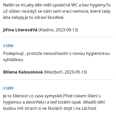
Nelíbí se mi,aby děti měli společné WC a bez hygieny.To
už vůbec ne,když se nám sem vrací nemoce, které tady
léta nebyly.Je to zdraví škodlivé.
Jiřina LiterováVá
(Kladno, 2023-09-13)
#1886
Podepisují , protože nesouhlasím s novou hygienickou
vyhláškou.
Milena Kalousková
(Meziboří, 2023-09-13)
#1889
Je to šílenost co zase vymysleli.Před rokem šílení s
hygienou a desinfekci a teď totální opak .Mladší děti
budou mít strach si ve školách dojít i na záchod.