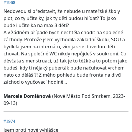
#1968
Nedovedu si představit, že nebude u mateřské školy
plot, co ty učitelky, jak ty děti budou hlídat? To jako
bude i učitelka na max 3 děti?
A v žádném případě bych nechtěla chodit na společné
záchody. Protože jsem vychodila základní školu, SOU a
bydlela jsem na internátu, vím jak se dovedou děti
chovat. Na společné WC nikdy nepůjdeš v soukromí. Co
děvčata s menstruací, už tak je to těžké a to potom jako
budeš, kdy ti nějaký puberťák bude načuhovat vrchem
nato co děláš ?! Z mého pohledu bude fronta na dívčí
záchod o vyučovací hodině...
Marcela Domiánová
(Nové Město Pod Smrkem, 2023-
09-13)
#1974
Jsem proti nové vyhlášce