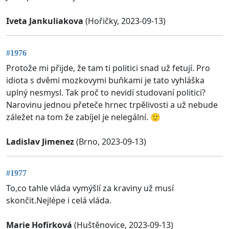
Iveta Jankuliakova
(Hořičky, 2023-09-13)
#1976
Protože mi přijde, že tam ti politici snad už fetují. Pro
idiota s dvěmi mozkovymi buňkami je tato vyhláška
uplný nesmysl. Tak proč to nevidí studovaní politici?
Narovinu jednou přeteče hrnec trpělivosti a už nebude
záležet na tom že zabíjel je nelegální. 🙂
Ladislav Jimenez
(Brno, 2023-09-13)
#1977
To,co tahle vláda vymýšlí za kraviny už musí
skončit.Nejlépe i celá vláda.
Marie Hofírková
(Huštěnovice, 2023-09-13)