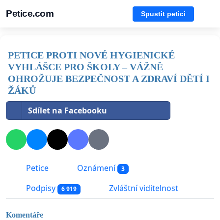
Petice.com
Spustit petici
PETICE PROTI NOVÉ HYGIENICKÉ
VYHLÁŠCE PRO ŠKOLY – VÁŽNĚ
OHROŽUJE BEZPEČNOST A ZDRAVÍ DĚTÍ I
ŽÁKŮ
Sdílet na Facebooku
Petice
Oznámení
3
Podpisy
Zvláštní viditelnost
6 919
Komentáře