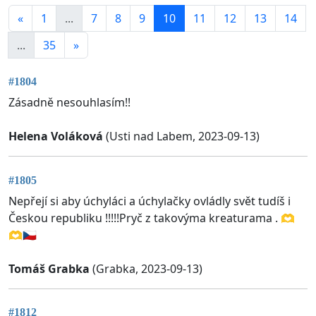
«
1
...
7
8
9
10
11
12
13
14
...
35
»
#1804
Zásadně nesouhlasím!!
Helena Voláková
(Usti nad Labem, 2023-09-13)
#1805
Nepřejí si aby úchyláci a úchylačky ovládly svět tudíš i
Českou republiku !!!!!Pryč z takovýma kreaturama . 🫶
🫶🇨🇿
Tomáš Grabka
(Grabka, 2023-09-13)
#1812