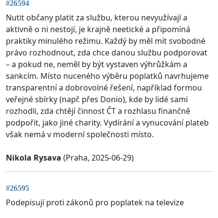
#26594
Nutit občany platit za službu, kterou nevyužívají a
aktivně o ni nestojí, je krajně neetické a připomíná
praktiky minulého režimu. Každý by měl mít svobodné
právo rozhodnout, zda chce danou službu podporovat
– a pokud ne, neměl by být vystaven výhrůžkám a
sankcím. Místo nuceného výběru poplatků navrhujeme
transparentní a dobrovolné řešení, například formou
veřejné sbírky (např. přes Donio), kde by lidé sami
rozhodli, zda chtějí činnost ČT a rozhlasu finančně
podpořit, jako jiné charity. Vydírání a vynucování plateb
však nemá v moderní společnosti místo.
Nikola Rysava
(Praha, 2025-06-29)
#26595
Podepisují proti zákonů pro poplatek na televize