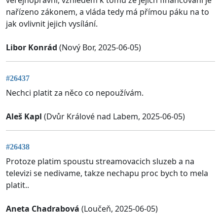
veřejnoprávní, vzhledem k tomu že jejich financování je
nařízeno zákonem, a vláda tedy má přímou páku na to
jak ovlivnit jejich vysílání.
Libor Konrád
(Nový Bor, 2025-06-05)
#26437
Nechci platit za něco co nepoužívám.
Aleš Kapl
(Dvůr Králové nad Labem, 2025-06-05)
#26438
Protoze platim spoustu streamovacich sluzeb a na
televizi se nedivame, takze nechapu proc bych to mela
platit..
Aneta Chadrabová
(Loučeň, 2025-06-05)