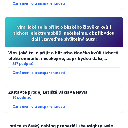
Oznámení o transparentnosti
Vím, jaké to je přijít o blízkého člověka kvůli
tichosti elektromobilů, nečekejme, až přibydou
další, zaveďme slyšitelná auta!
Vím, jaké to je přijít o blízkého člověka kvůli tichosti
elektromobilů, nečekejme, až přibydou další,
zaveďme slyšitelná auta!
257 podpisů
Oznámení o transparentnosti
Zastavte prodej Letiště Václava Havla
10 podpisů
Oznámení o transparentnosti
Petice za český dabing pro seriál The Mighty Nein