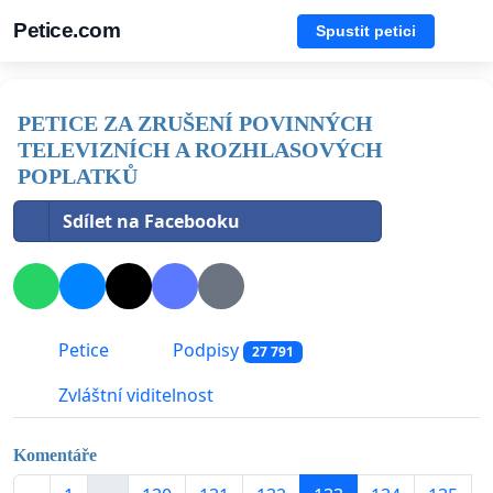
Petice.com
Spustit petici
PETICE ZA ZRUŠENÍ POVINNÝCH
TELEVIZNÍCH A ROZHLASOVÝCH
POPLATKŮ
Sdílet na Facebooku
Petice
Podpisy
27 791
Zvláštní viditelnost
Komentáře