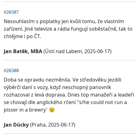
#26507
Nesouhlasím s poplatky jen kvůli tomu, že vlastním
zařízení. Jiné televize a rádia fungují soběstačně, tak to
chtějme i po ČT.
Jan Batěk, MBA
(Ústí nad Labem, 2025-06-17)
#26508
Doba se opravdu nezměnila. Ve středověku jezdili
výběrčí daní s vozy, když neschopný panovník
rozhazoval z levá doprava. Dnes top manažeři a leadeři
se chovají dle anglického rčení "s/he could not run a
pisser in a brewry' 😉
Jan Dúcky
(Praha, 2025-06-17)