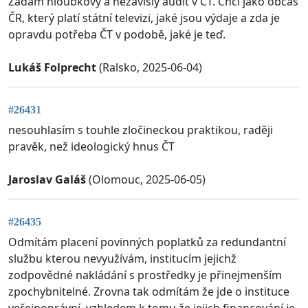
Žádám hloubkový a nezávislý audit v ČT. Chci jako občas
ČR, který platí státní televizi, jaké jsou výdaje a zda je
opravdu potřeba ČT v podobě, jaké je teď.
Lukáš Folprecht
(Ralsko, 2025-06-04)
#26431
nesouhlasím s touhle zločineckou praktikou, raději
pravěk, než ideologický hnus ČT
Jaroslav Galáš
(Olomouc, 2025-06-05)
#26435
Odmítám placení povinných poplatků za redundantní
službu kterou nevyužívám, institucím jejichž
zodpovědné nakládání s prostředky je přinejmenším
zpochybnitelné. Zrovna tak odmítám že jde o instituce