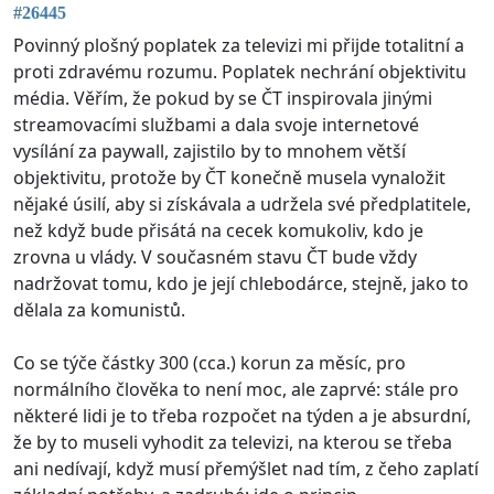
#26445
Povinný plošný poplatek za televizi mi přijde totalitní a
proti zdravému rozumu. Poplatek nechrání objektivitu
média. Věřím, že pokud by se ČT inspirovala jinými
streamovacími službami a dala svoje internetové
vysílání za paywall, zajistilo by to mnohem větší
objektivitu, protože by ČT konečně musela vynaložit
nějaké úsilí, aby si získávala a udržela své předplatitele,
než když bude přisátá na cecek komukoliv, kdo je
zrovna u vlády. V současném stavu ČT bude vždy
nadržovat tomu, kdo je její chlebodárce, stejně, jako to
dělala za komunistů.
Co se týče částky 300 (cca.) korun za měsíc, pro
normálního člověka to není moc, ale zaprvé: stále pro
některé lidi je to třeba rozpočet na týden a je absurdní,
že by to museli vyhodit za televizi, na kterou se třeba
ani nedívají, když musí přemýšlet nad tím, z čeho zaplatí