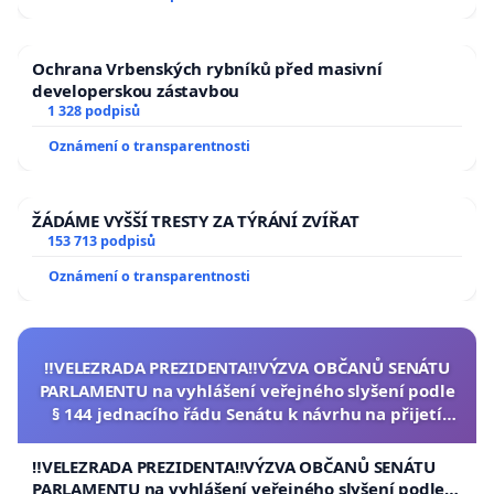
Ochrana Vrbenských rybníků před masivní
developerskou zástavbou
1 328 podpisů
Oznámení o transparentnosti
ŽÁDÁME VYŠŠÍ TRESTY ZA TÝRÁNÍ ZVÍŘAT
153 713 podpisů
Oznámení o transparentnosti
‼️VELEZRADA PREZIDENTA‼️VÝZVA OBČANŮ SENÁTU
PARLAMENTU na vyhlášení veřejného slyšení podle
§ 144 jednacího řádu Senátu k návrhu na přijetí
usnesení k podání ústavní žaloby na prezidenta
republiky
‼️VELEZRADA PREZIDENTA‼️VÝZVA OBČANŮ SENÁTU
PARLAMENTU na vyhlášení veřejného slyšení podle §