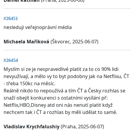
#26451
nesleduji veřejnoprávní média
Michaela Maříková
(Škvorec, 2025-06-07)
#26454
Myslím si ze je nespravedlivé platit za to co 90% lidi
nevyužívají, a mělo vy to byt podobny jak na Netflixu, ČT
- třeba 150kc na měsíc.
Reálně nikdo to nepoužívá a tím ČT a Česky rozhlas se
snaží obejít konkurenci s ostatními vysíláni př:
Netflix,HBO,Disney atd oni nás nenutí platit když
nechcem tak i ČT a rozhlas by měli udělat to samé.
Vladislav Krychfalushiy
(Praha, 2025-06-07)