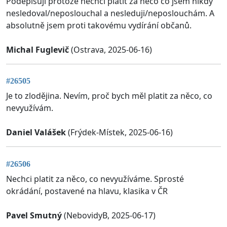
Podepisuji protože nechci platit za něco co jsem nikdy
nesledoval/neposlouchal a nesleduji/neposlouchám. A
absolutně jsem proti takovému vydírání občanů.
Michal Fuglevič
(Ostrava, 2025-06-16)
#26505
Je to zlodějina. Nevím, proč bych měl platit za něco, co
nevyužívám.
Daniel Valášek
(Frýdek-Místek, 2025-06-16)
#26506
Nechci platit za něco, co nevyužíváme. Sprosté
okrádání, postavené na hlavu, klasika v ČR
Pavel Smutný
(NebovidyB, 2025-06-17)