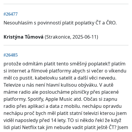
#26477
Nesouhlasím s povinností platit poplatky ČT a ČRO.
Kristýna Tůmová
(Strakonice, 2025-06-11)
#26485
protože odmítám platit tento směšný poplatek!! platím
si internet a filmové platformy abych si večer o víkendu
měl co pustit. kabelovku satelit a další věci nevedu.
Televize u nás není hlavní kulisou obýváku. V autě
máme radio ale posloucháme písničky přes placené
platformy. Spotify, Apple Music atd. Občas si zapnu
radio přes aplikaci a data z mobilu. nechápu opravdu
nechápu proč bych měl platit statní televizi kterou jsem
viděl naposledy před 14 lety. TO si někdo řekl že když
lidi platí Netflix tak jim nebude vadit platit ještě ČT? Jsem