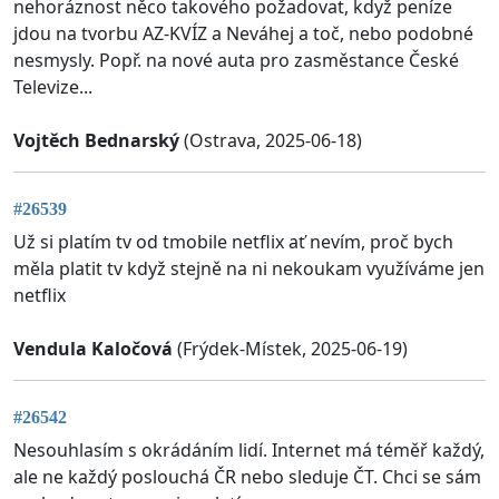
nehoráznost něco takového požadovat, když peníze
jdou na tvorbu AZ-KVÍZ a Neváhej a toč, nebo podobné
nesmysly. Popř. na nové auta pro zasměstance České
Televize...
Vojtěch Bednarský
(Ostrava, 2025-06-18)
#26539
Už si platím tv od tmobile netflix ať nevím, proč bych
měla platit tv když stejně na ni nekoukam využíváme jen
netflix
Vendula Kaločová
(Frýdek-Místek, 2025-06-19)
#26542
Nesouhlasím s okrádáním lidí. Internet má téměř každý,
ale ne každý poslouchá ČR nebo sleduje ČT. Chci se sám