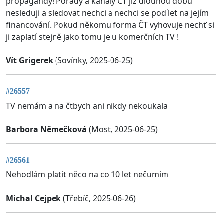
propagandy! Pořady a kanály ČT již dlouhou dobu
nesleduji a sledovat nechci a nechci se podílet na jejím
financování. Pokud někomu forma ČT vyhovuje nechť si
ji zaplatí stejně jako tomu je u komerčních TV !
Vít Grigerek
(Sovínky, 2025-06-25)
#26557
TV nemám a na čtbych ani nikdy nekoukala
Barbora Němečková
(Most, 2025-06-25)
#26561
Nehodlám platit něco na co 10 let nečumim
Michal Cejpek
(Třebíč, 2025-06-26)