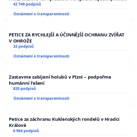
144 jednacího řádu Senátu k návrhu na přijetí
42 749 podpisů
usnesení k podání ústavní žaloby na prezidenta
Oznámení o transparentnosti
republiky
PETICE ZA RYCHLEJŠÍ A ÚČINNĚJŠÍ OCHRANU ZVÍŘAT
V OHROŽE
32 podpisů
Oznámení o transparentnosti
Zastavme zabíjení holubů v Plzni – podpořme
humánní řešení
820 podpisů
Oznámení o transparentnosti
Petice za záchranu Kuklenských rondelů v Hradci
Králové
6 964 podpisů