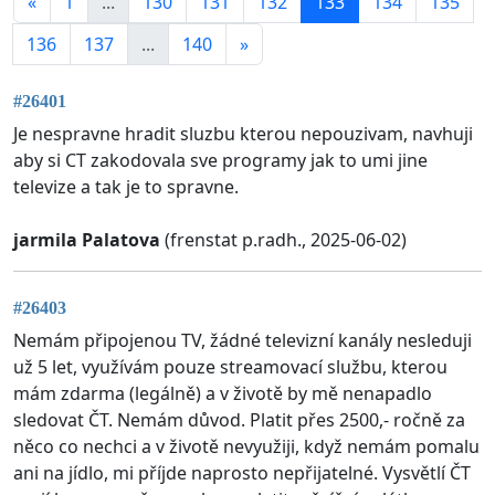
«
1
...
130
131
132
133
134
135
136
137
...
140
»
#26401
Je nespravne hradit sluzbu kterou nepouzivam, navhuji
aby si CT zakodovala sve programy jak to umi jine
televize a tak je to spravne.
jarmila Palatova
(frenstat p.radh., 2025-06-02)
#26403
Nemám připojenou TV, žádné televizní kanály nesleduji
už 5 let, využívám pouze streamovací službu, kterou
mám zdarma (legálně) a v životě by mě nenapadlo
sledovat ČT. Nemám důvod. Platit přes 2500,- ročně za
něco co nechci a v životě nevyužiji, když nemám pomalu
ani na jídlo, mi příjde naprosto nepřijatelné. Vysvětlí ČT