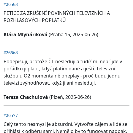
#26563
PETICE ZA ZRUŠENÍ POVINNÝCH TELEVIZNÍCH A
ROZHLASOVÝCH POPLATKŮ
Klára Mlynáriková
(Praha 15, 2025-06-26)
#26568
Podepisuji, protože ČT nesleduji a tudíž mi nepřijde v
pořádku ji platit, když platím daně a ještě televizní
službu u O2 momentálně oneplay - proč budu jednu
televizi zvýhodňovat, když ji ani nesleduji.
Tereza Chachulová
(Plzeň, 2025-06-26)
#26577
Celý tento nesmysl je absurdní. Vytvořte zájem a lidé se
přihlásí k odběru sami. Nemělo by to fungovat naopak.