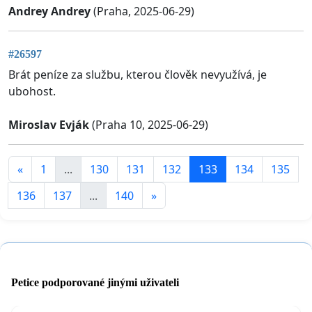
Andrey Andrey
(Praha, 2025-06-29)
#26597
Brát peníze za službu, kterou člověk nevyužívá, je
ubohost.
Miroslav Evják
(Praha 10, 2025-06-29)
«
1
...
130
131
132
133
134
135
136
137
...
140
»
Petice podporované jinými uživateli