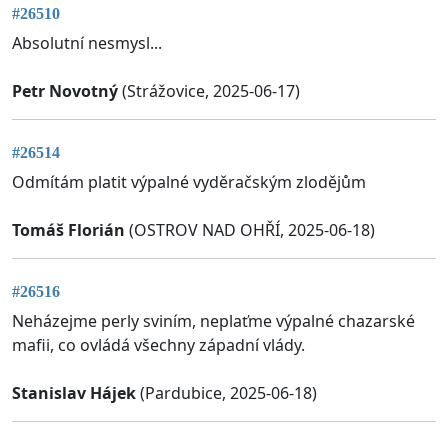
#26510
Absolutní nesmysl...
Petr Novotný
(Strážovice, 2025-06-17)
#26514
Odmítám platit výpalné vyděračským zlodějům
Tomáš Florián
(OSTROV NAD OHŘÍ, 2025-06-18)
#26516
Neházejme perly sviním, neplaťme výpalné chazarské
mafii, co ovládá všechny západní vlády.
Stanislav Hájek
(Pardubice, 2025-06-18)