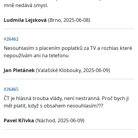
mně nedává smysl.
Ludmila Lejsková
(Brno, 2025-06-08)
#26462
Nesouhlasím s placením poplatků za TV a rozhlas které
nepoužívám ani na telefonu
Jan Pletánek
(Valašské Klobouky, 2025-06-09)
#26465
ČT je hlásná trouba vlády, není nestranná. Proč bych ji
měl platit, když s obsahem nesouhlasím???
Pavel Křivka
(Náchod, 2025-06-09)