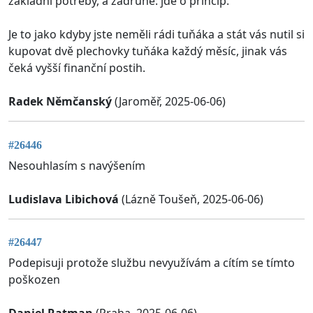
základní potřeby, a zadruhé: jde o princip.
Je to jako kdyby jste neměli rádi tuňáka a stát vás nutil si
kupovat dvě plechovky tuňáka každý měsíc, jinak vás
čeká vyšší finanční postih.
Radek Němčanský
(Jaroměř, 2025-06-06)
#26446
Nesouhlasím s navýšením
Ludislava Libichová
(Lázně Toušeň, 2025-06-06)
#26447
Podepisuji protože službu nevyužívám a cítím se tímto
poškozen
Daniel Ratman
(Praha, 2025-06-06)