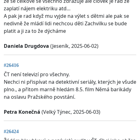
že se celkově se všechno zdražuje ale člověk je rád že
zaplatí nájem elektriku atd…
A pak je rad když mu vyjde na výlet s dětmi ale pak se
nedivně že mládí lidi nechcou děti Zachvilku se bude
platit a ji za to že dýcháme
Daniela Drugdova
(Jeseník, 2025-06-02)
#26416
ČT není televizí pro všechny.
Nechci ni přispívat na detektivní seriály, kterých je všude
plno., a přitom marně hledám 8.5. film Němá barikády
na oslavu Pražského povstání.
Petra Konečná
(Velký Týnec, 2025-06-03)
#26424