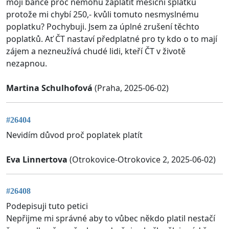
mojí bance proč nemohu zaplatit měsíční splátku
protože mi chybí 250,- kvůli tomuto nesmyslnému
poplatku? Pochybuji. Jsem za úplné zrušení těchto
poplatků. Ať ČT nastaví předplatné pro ty kdo o to mají
zájem a nezneužívá chudé lidi, kteří ČT v životě
nezapnou.
Martina Schulhofová
(Praha, 2025-06-02)
#26404
Nevidím důvod proč poplatek platít
Eva Linnertova
(Otrokovice-Otrokovice 2, 2025-06-02)
#26408
Podepisuji tuto petici
Nepřijme mi správné aby to vůbec někdo platil nestačí