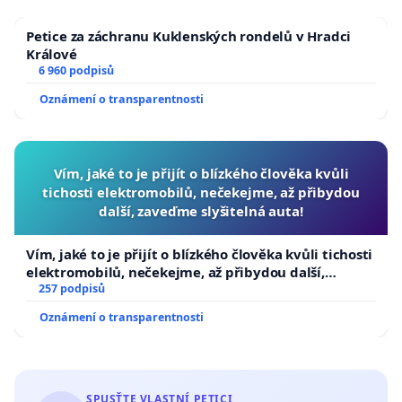
Petice za záchranu Kuklenských rondelů v Hradci
Králové
6 960 podpisů
Oznámení o transparentnosti
Vím, jaké to je přijít o blízkého člověka kvůli
tichosti elektromobilů, nečekejme, až přibydou
další, zaveďme slyšitelná auta!
Vím, jaké to je přijít o blízkého člověka kvůli tichosti
elektromobilů, nečekejme, až přibydou další,
zaveďme slyšitelná auta!
257 podpisů
Oznámení o transparentnosti
SPUSŤTE VLASTNÍ PETICI