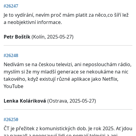
#26247
Je to vydírání, nevím proč mám platit za něco,co šíří lež
a neobjektivní informace.
Petr Boštík
(Kolín, 2025-05-27)
#26248
Nedívám se na českou televizi, ani neposlouchám rádio,
myslím si že my mladší generace se nekoukáme na nic
takového, když existují různé aplikace jako Netflix,
YouTube
Lenka Koláriková
(Ostrava, 2025-05-27)
#26250
ČT je přežitek z komunistických dob. Je rok 2025. Ať jdou
za paywall a neopravují lidi co nemají televizi a ani