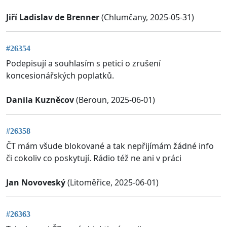
Jiří Ladislav de Brenner
(Chlumčany, 2025-05-31)
#26354
Podepisují a souhlasím s petici o zrušení
koncesionářských poplatků.
Danila Kuzněcov
(Beroun, 2025-06-01)
#26358
ČT mám všude blokované a tak nepřijímám žádné info
či cokoliv co poskytují. Rádio též ne ani v práci
Jan Novoveský
(Litoměřice, 2025-06-01)
#26363