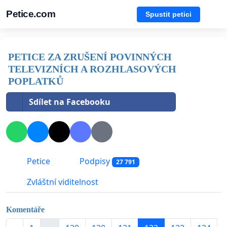
Petice.com
Spustit petici
PETICE ZA ZRUŠENÍ POVINNÝCH
TELEVIZNÍCH A ROZHLASOVÝCH
POPLATKŮ
Sdílet na Facebooku
Petice
Podpisy
27 791
Zvláštní viditelnost
Komentáře