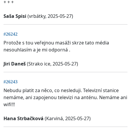
+ + +
Saša Spisi
(vrbátky, 2025-05-27)
#26242
Protože s tou veřejnou masáži skrze tato média
nesouhlasím a je mi odporná .
Jiri Daneš
(Strako ice, 2025-05-27)
#26243
Nebudu platit za něco, co nesleduji. Televizní stanice
nemáme, ani zapojenou televizi na anténu. Nemáme ani
wifi!!!
Hana Strbačková
(Karviná, 2025-05-27)