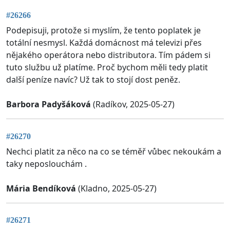
#26266
Podepisuji, protože si myslím, že tento poplatek je
totální nesmysl. Každá domácnost má televizi přes
nějakého operátora nebo distributora. Tím pádem si
tuto službu už platíme. Proč bychom měli tedy platit
další peníze navíc? Už tak to stojí dost peněz.
Barbora Padyšáková
(Radíkov, 2025-05-27)
#26270
Nechci platit za něco na co se téměř vůbec nekoukám a
taky neposlouchám .
Mária Bendíková
(Kladno, 2025-05-27)
#26271