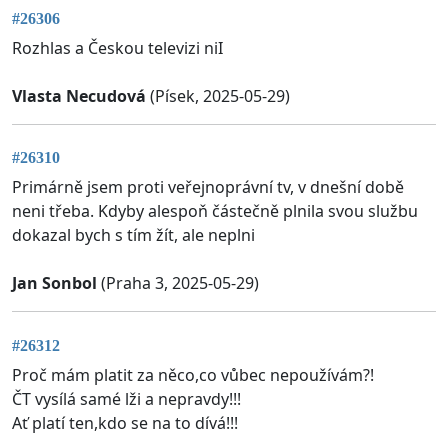
#26306
Rozhlas a Českou televizi niI
Vlasta Necudová
(Písek, 2025-05-29)
#26310
Primárně jsem proti veřejnoprávní tv, v dnešní době
neni třeba. Kdyby alespoň částečně plnila svou službu
dokazal bych s tím žít, ale neplni
Jan Sonbol
(Praha 3, 2025-05-29)
#26312
Proč mám platit za něco,co vůbec nepoužívám?!
ČT vysílá samé lži a nepravdy!!!
Ať platí ten,kdo se na to dívá!!!