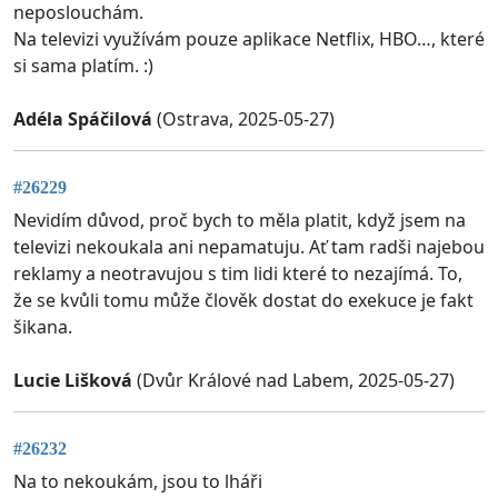
neposlouchám.
Na televizi využívám pouze aplikace Netflix, HBO…, které
si sama platím. :)
Adéla Spáčilová
(Ostrava, 2025-05-27)
#26229
Nevidím důvod, proč bych to měla platit, když jsem na
televizi nekoukala ani nepamatuju. Ať tam radši najebou
reklamy a neotravujou s tim lidi které to nezajímá. To,
že se kvůli tomu může člověk dostat do exekuce je fakt
šikana.
Lucie Lišková
(Dvůr Králové nad Labem, 2025-05-27)
#26232
Na to nekoukám, jsou to lháři