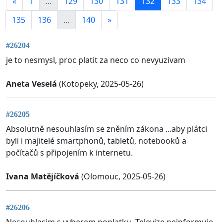
«
1
...
129
130
131
132
133
134
135
136
...
140
»
#26204
je to nesmysl, proc platit za neco co nevyuzivam
Aneta Veselá
(Kotopeky, 2025-05-26)
#26205
Absolutně nesouhlasím se zněním zákona ...aby plátci
byli i majitelé smartphonů, tabletů, notebooků a
počítačů s připojením k internetu.
Ivana Matějíčková
(Olomouc, 2025-05-26)
#26206
Nesouhlasim s vyberem poplatku. Televize neinformuje