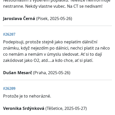
nestranne. Nekdy vlastne vubec. Na CT se nedivam!
Jaroslava Černá
(Pisek, 2025-05-26)
#26207
Podepisuji, protože stejně jako neplatím dálniční
známku, když nejezdím po dálnici, nechci platit za něco
co nemám a nemám v úmyslu sledovat. Ať si to dají
zakódovat jako O2, atd....a kdo chce, ať si platí.
Dušan Mesarč
(Praha, 2025-05-26)
#26209
Protože je to nehorázné.
Veronika Srdýnková
(Těšetice, 2025-05-27)