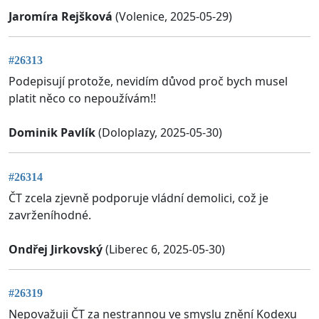
Jaromíra Rejšková
(Volenice, 2025-05-29)
#26313
Podepisují protože, nevidím důvod proč bych musel
platit něco co nepoužívám!!
Dominik Pavlík
(Doloplazy, 2025-05-30)
#26314
ČT zcela zjevně podporuje vládní demolici, což je
zavrženíhodné.
Ondřej Jirkovský
(Liberec 6, 2025-05-30)
#26319
Nepovažuji ČT za nestrannou ve smyslu znění Kodexu