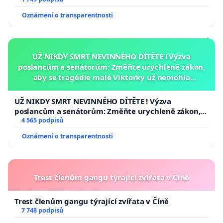
Oznámení o transparentnosti
UŽ NIKDY SMRT NEVINNÉHO DÍTĚTE ! Výzva
poslancům a senátorům: Změňte urychleně zákon,
aby se tragédie malé Viktorky už nemohla
opakovat!
UŽ NIKDY SMRT NEVINNÉHO DÍTĚTE ! Výzva
poslancům a senátorům: Změňte urychleně zákon,
aby se tragédie malé Viktorky už nemohla opakovat!
4 565 podpisů
Oznámení o transparentnosti
Trest členům gangu týrající zvířata v Číně
Trest členům gangu týrající zvířata v Číně
7 748 podpisů