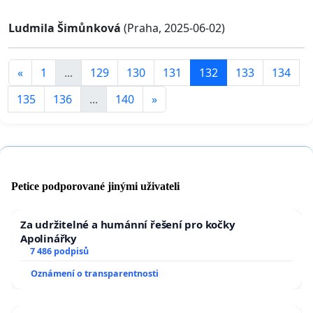
Ludmila Šimůnková
(Praha, 2025-06-02)
«
1
...
129
130
131
132
133
134
135
136
...
140
»
Petice podporované jinými uživateli
Za udržitelné a humánní řešení pro kočky
Apolinářky
7 486 podpisů
Oznámení o transparentnosti