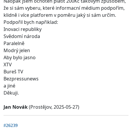
Naopak jsem ochoten platit 200Kč takovým způsobem,
že si sám vyberu, které informacní médium podpořím,
klidně i více platforem v poměru jaký si sám určím.
Podpořil bych napřiklad:
Inovaci republiky
Svědomí národa
Paralelně
Modrý jelen
Aby bylo jasno
XTV
Bureš TV
Bezpressunews
a jiné
Děkuji.
Jan Novák
(Prostějov, 2025-05-27)
#26239