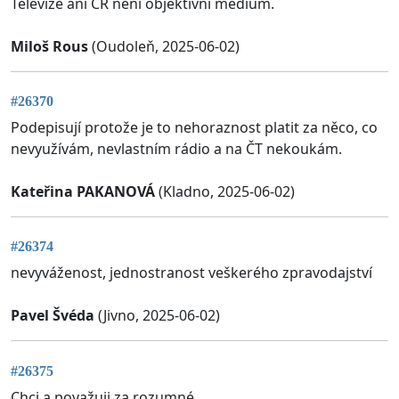
Televize ani ČR není objektivní medium.
Miloš Rous
(Oudoleň, 2025-06-02)
#26370
Podepisují protože je to nehoraznost platit za něco, co
nevyužívám, nevlastním rádio a na ČT nekoukám.
Kateřina PAKANOVÁ
(Kladno, 2025-06-02)
#26374
nevyváženost, jednostranost veškerého zpravodajství
Pavel Švéda
(Jivno, 2025-06-02)
#26375
Chci a považuji za rozumné.