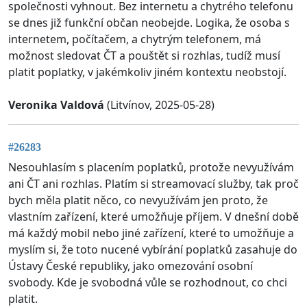
společnosti vyhnout. Bez internetu a chytrého telefonu
se dnes již funkční občan neobejde. Logika, že osoba s
internetem, počítačem, a chytrým telefonem, má
možnost sledovat ČT a pouštět si rozhlas, tudíž musí
platit poplatky, v jakémkoliv jiném kontextu neobstojí.
Veronika Valdová
(Litvínov, 2025-05-28)
#26283
Nesouhlasím s placením poplatků, protože nevyužívám
ani ČT ani rozhlas. Platím si streamovací služby, tak proč
bych měla platit něco, co nevyužívám jen proto, že
vlastním zařízení, které umožňuje příjem. V dnešní době
má každý mobil nebo jiné zařízení, které to umožňuje a
myslím si, že toto nucené vybírání poplatků zasahuje do
Ústavy České republiky, jako omezování osobní
svobody. Kde je svobodná vůle se rozhodnout, co chci
platit.