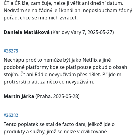
ČT a ČR lže, zamlčuje, nelze ji věřit ani dnešní datum.
Nedívám se na žádný její kanál ani neposloucham žádný
pořad, chce se mi z nich zvracet.
Daniela Matláková
(Karlovy Vary 7, 2025-05-27)
#26275
Nechápu proč to nemůže být jako Netflix a jiné
podobné platformy kde se platí pouze pokud o obsah
stojím. Čt ani Rádio nevyužívám přes 18let. Přijde mi
proti srsti platit za něco co nevyužívám.
Martin Járka
(Praha, 2025-05-28)
#26282
Tento poplatek se stal de facto daní, jelikož jde o
produkty a služby, jimž se nelze v civilizované