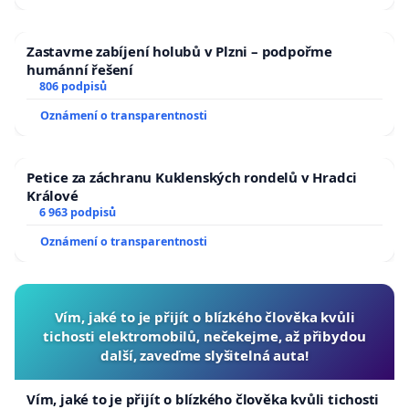
Zastavme zabíjení holubů v Plzni – podpořme
humánní řešení
806 podpisů
Oznámení o transparentnosti
Petice za záchranu Kuklenských rondelů v Hradci
Králové
6 963 podpisů
Oznámení o transparentnosti
Vím, jaké to je přijít o blízkého člověka kvůli
tichosti elektromobilů, nečekejme, až přibydou
další, zaveďme slyšitelná auta!
Vím, jaké to je přijít o blízkého člověka kvůli tichosti