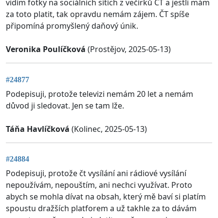
vidím fotky na sociálních sítích z večírků ČT a jestli mám
za toto platit, tak opravdu nemám zájem. ČT spíše
připomíná promyšlený daňový únik.
Veronika Poulíčková
(Prostějov, 2025-05-13)
#24877
Podepisuji, protože televizi nemám 20 let a nemám
důvod ji sledovat. Jen se tam lže.
Táňa Havlíčková
(Kolinec, 2025-05-13)
#24884
Podepisuji, protože čt vysílání ani rádiové vysílání
nepoužívám, nepouštím, ani nechci využívat. Proto
abych se mohla dívat na obsah, který mě baví si platím
spoustu dražších platforem a už takhle za to dávám