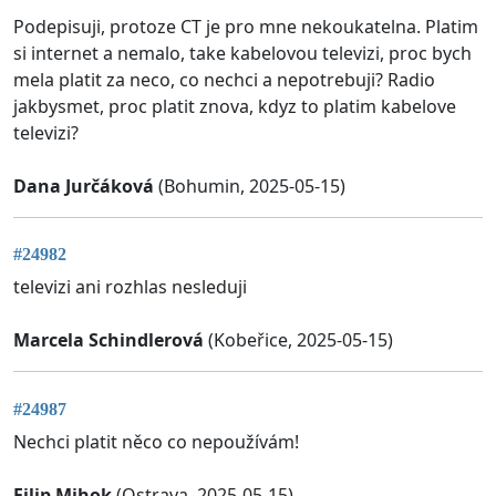
Podepisuji, protoze CT je pro mne nekoukatelna. Platim
si internet a nemalo, take kabelovou televizi, proc bych
mela platit za neco, co nechci a nepotrebuji? Radio
jakbysmet, proc platit znova, kdyz to platim kabelove
televizi?
Dana Jurčáková
(Bohumin, 2025-05-15)
#24982
televizi ani rozhlas nesleduji
Marcela Schindlerová
(Kobeřice, 2025-05-15)
#24987
Nechci platit něco co nepoužívám!
Filip Mihok
(Ostrava, 2025-05-15)