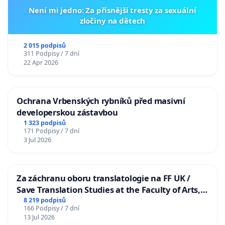
Není mi jedno: Za přísnější tresty za sexuální
zločiny na dětech
2 015 podpisů
311 Podpisy / 7 dní
22 Apr 2026
Ochrana Vrbenských rybníků před masivní
developerskou zástavbou
1 323 podpisů
171 Podpisy / 7 dní
3 Jul 2026
Za záchranu oboru translatologie na FF UK /
Save Translation Studies at the Faculty of Arts,
Charles University
8 219 podpisů
166 Podpisy / 7 dní
13 Jul 2026