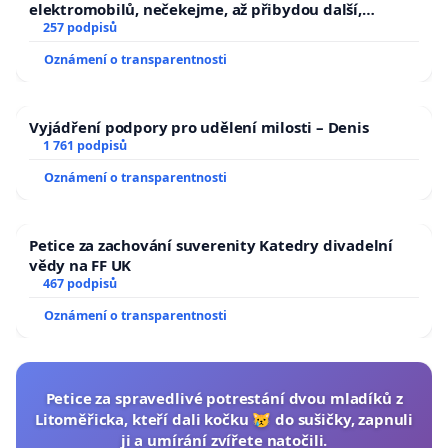
elektromobilů, nečekejme, až přibydou další,
zaveďme slyšitelná auta!
257 podpisů
Oznámení o transparentnosti
Vyjádření podpory pro udělení milosti – Denis
1 761 podpisů
Oznámení o transparentnosti
Petice za zachování suverenity Katedry divadelní
vědy na FF UK
467 podpisů
Oznámení o transparentnosti
Petice za spravedlivé potrestání dvou mladíků z
Litoměřicka, kteří dali kočku 😿 do sušičky, zapnuli
ji a umírání zvířete natočili.