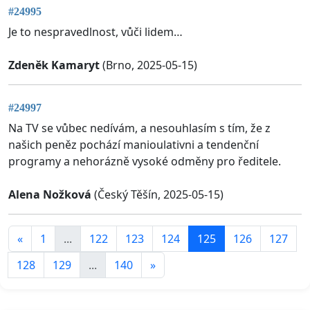
#24995
Je to nespravedlnost, vůči lidem…
Zdeněk Kamaryt
(Brno, 2025-05-15)
#24997
Na TV se vůbec nedívám, a nesouhlasím s tím, že z
našich peněz pochází manioulativni a tendenční
programy a nehorázně vysoké odměny pro ředitele.
Alena Nožková
(Český Těšín, 2025-05-15)
«
1
...
122
123
124
125
126
127
128
129
...
140
»