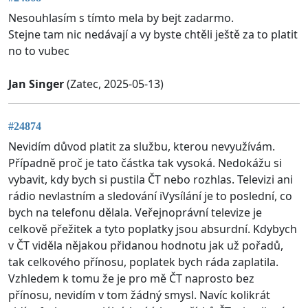
Nesouhlasím s tímto mela by bejt zadarmo.
Stejne tam nic nedávají a vy byste chtěli ještě za to platit
no to vubec
Jan Singer
(Zatec, 2025-05-13)
#24874
Nevidím důvod platit za službu, kterou nevyužívám.
Případně proč je tato částka tak vysoká. Nedokážu si
vybavit, kdy bych si pustila ČT nebo rozhlas. Televizi ani
rádio nevlastním a sledování iVysílání je to poslední, co
bych na telefonu dělala. Veřejnoprávní televize je
celkově přežitek a tyto poplatky jsou absurdní. Kdybych
v ČT viděla nějakou přidanou hodnotu jak už pořadů,
tak celkového přínosu, poplatek bych ráda zaplatila.
Vzhledem k tomu že je pro mě ČT naprosto bez
přínosu, nevidím v tom žádný smysl. Navíc kolikrát