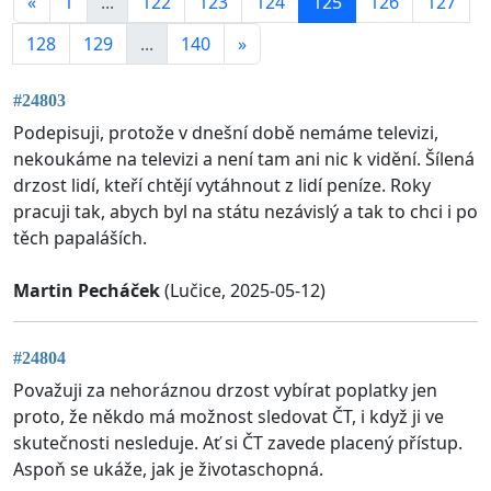
«
1
...
122
123
124
125
126
127
128
129
...
140
»
#24803
Podepisuji, protože v dnešní době nemáme televizi,
nekoukáme na televizi a není tam ani nic k vidění. Šílená
drzost lidí, kteří chtějí vytáhnout z lidí peníze. Roky
pracuji tak, abych byl na státu nezávislý a tak to chci i po
těch papaláších.
Martin Pecháček
(Lučice, 2025-05-12)
#24804
Považuji za nehoráznou drzost vybírat poplatky jen
proto, že někdo má možnost sledovat ČT, i když ji ve
skutečnosti nesleduje. Ať si ČT zavede placený přístup.
Aspoň se ukáže, jak je životaschopná.