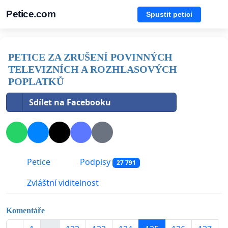
Petice.com
Spustit petici
PETICE ZA ZRUŠENÍ POVINNÝCH
TELEVIZNÍCH A ROZHLASOVÝCH
POPLATKŮ
Sdílet na Facebooku
Petice
Podpisy
27 791
Zvláštní viditelnost
Komentáře