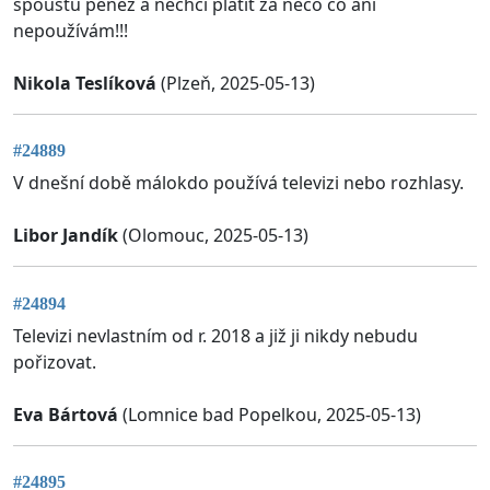
spoustu peněz a nechci platit za něco co ani
nepoužívám!!!
Nikola Teslíková
(Plzeň, 2025-05-13)
#24889
V dnešní době málokdo používá televizi nebo rozhlasy.
Libor Jandík
(Olomouc, 2025-05-13)
#24894
Televizi nevlastním od r. 2018 a již ji nikdy nebudu
pořizovat.
Eva Bártová
(Lomnice bad Popelkou, 2025-05-13)
#24895