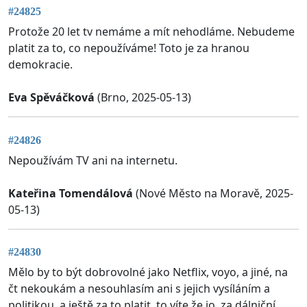
#24825
Protože 20 let tv nemáme a mít nehodláme. Nebudeme
platit za to, co nepoužíváme! Toto je za hranou
demokracie.
Eva Spěváčková
(Brno, 2025-05-13)
#24826
Nepoužívám TV ani na internetu.
Kateřina Tomendálová
(Nové Město na Moravě, 2025-
05-13)
#24830
Mělo by to být dobrovolné jako Netflix, voyo, a jiné, na
čt nekoukám a nesouhlasím ani s jejich vysíláním a
politikou, a ještě za to platit, to víte že jo, za dálniční