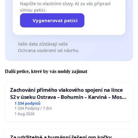
Napište to vlastními slovy. AI za vás připraví
silnou petici.
Vygenerovat petici
Vaše data zůstávají vaše
Ochrana soukromí od návrhu
Další petice, které by vás mohly zajímat
Zachování přímého vlakového spojení na lince
S2 v úseku Ostrava – Bohumín – Karviná – Mosty
u Jablunkova
1 334 podpisů
1 334 Podpisy / 7 dní
1 Aug 2026
Za udržitelné a humánní řešení pro kočky