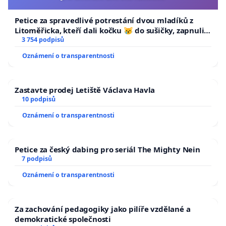
Petice za spravedlivé potrestání dvou mladíků z
Litoměřicka, kteří dali kočku 😿 do sušičky, zapnuli ji
a umírání zvířete natočili.
3 754 podpisů
Oznámení o transparentnosti
Zastavte prodej Letiště Václava Havla
10 podpisů
Oznámení o transparentnosti
Petice za český dabing pro seriál The Mighty Nein
7 podpisů
Oznámení o transparentnosti
Za zachování pedagogiky jako pilíře vzdělané a
demokratické společnosti