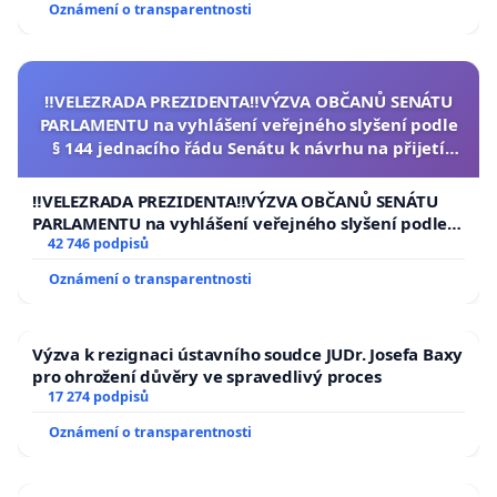
Oznámení o transparentnosti
‼️VELEZRADA PREZIDENTA‼️VÝZVA OBČANŮ SENÁTU
PARLAMENTU na vyhlášení veřejného slyšení podle
§ 144 jednacího řádu Senátu k návrhu na přijetí
usnesení k podání ústavní žaloby na prezidenta
republiky
‼️VELEZRADA PREZIDENTA‼️VÝZVA OBČANŮ SENÁTU
PARLAMENTU na vyhlášení veřejného slyšení podle §
144 jednacího řádu Senátu k návrhu na přijetí
42 746 podpisů
usnesení k podání ústavní žaloby na prezidenta
Oznámení o transparentnosti
republiky
Výzva k rezignaci ústavního soudce JUDr. Josefa Baxy
pro ohrožení důvěry ve spravedlivý proces
17 274 podpisů
Oznámení o transparentnosti