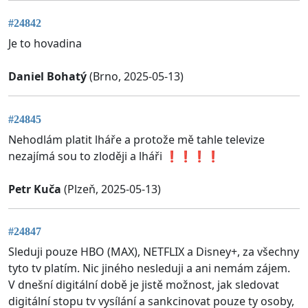
#24842
Je to hovadina
Daniel Bohatý
(Brno, 2025-05-13)
#24845
Nehodlám platit lháře a protože mě tahle televize
nezajímá sou to zloději a lháři ❗❗❗❗
Petr Kuča
(Plzeň, 2025-05-13)
#24847
Sleduji pouze HBO (MAX), NETFLIX a Disney+, za všechny
tyto tv platím. Nic jiného nesleduji a ani nemám zájem.
V dnešní digitální době je jistě možnost, jak sledovat
digitální stopu tv vysílání a sankcinovat pouze ty osoby,