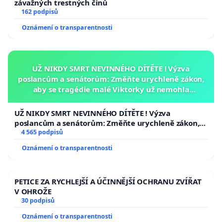
závažných trestných činů
162 podpisů
Oznámení o transparentnosti
UŽ NIKDY SMRT NEVINNÉHO DÍTĚTE ! Výzva
poslancům a senátorům: Změňte urychleně zákon,
aby se tragédie malé Viktorky už nemohla
opakovat!
UŽ NIKDY SMRT NEVINNÉHO DÍTĚTE ! Výzva
poslancům a senátorům: Změňte urychleně zákon,
aby se tragédie malé Viktorky už nemohla opakovat!
4 565 podpisů
Oznámení o transparentnosti
PETICE ZA RYCHLEJŠÍ A ÚČINNĚJŠÍ OCHRANU ZVÍŘAT
V OHROŽE
30 podpisů
Oznámení o transparentnosti