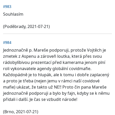
#983
Souhlasím
(Poděbrady, 2021-07-21)
#984
Jednoznačně p. Mareše podporuji, protože Vojtěch je
zmetek z Aspenu a zároveň loutka, která přes svou
rádobylíbivou prezentací před kamerama jenom plní
roli vykonavatele agendy globální covidmafie.
Každopádně je to hlupák, ale k tomu i dobře zaplacený
a proto je třeba (nejen jemu v rámci naší covidové
mafie) ukázat, že takto už NE!! Proto čin pana Mareše
jednoznačně podporuji a bylo by fajn, kdyby se k němu
přidali i další. Je čas se vzbudit národe!
(Brno, 2021-07-21)