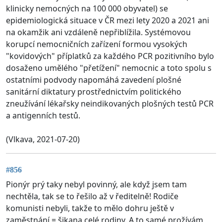
klinicky nemocných na 100 000 obyvatel) se
epidemiologická situace v ČR mezi lety 2020 a 2021 ani
na okamžik ani vzdáleně nepřiblížila. Systémovou
korupcí nemocničních zařízení formou vysokých
"kovidových" příplatků za každého PCR pozitivního bylo
dosaženo umělého "přetížení" nemocnic a toto spolu s
ostatními podvody napomáhá zavedení plošné
sanitární diktatury prostřednictvím politického
zneužívání lékařsky neindikovaných plošných testů PCR
a antigenních testů.
(Vlkava, 2021-07-20)
#856
Pionýr prý taky nebyl povinný, ale když jsem tam
nechtěla, tak se to řešilo až v ředitelně! Rodiče
komunisti nebyli, takže to mělo dohru ještě v
zaměstnání = šikana celé rodiny. A to samé prožívám