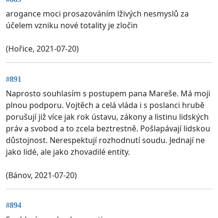
arogance moci prosazováním lživých nesmyslů za
účelem vzniku nové totality je zločin
(Hořice, 2021-07-20)
#891
Naprosto souhlasím s postupem pana Mareše. Má moji
plnou podporu. Vojtěch a celá vláda i s poslanci hrubě
porušují již více jak rok ústavu, zákony a listinu lidských
práv a svobod a to zcela beztrestně. Pošlapávají lidskou
důstojnost. Nerespektují rozhodnutí soudu. Jednají ne
jako lidé, ale jako zhovadilé entity.
(Bánov, 2021-07-20)
#894