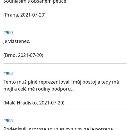
Souhlasím s obsahem petice
(Praha, 2021-07-20)
#900
Je vlastenec.
(Brno, 2021-07-20)
#903
Tento muž plně reprezentoval i můj postoj a tedy má
moji a celé mé rodiny podporu. .
(Malé Hradisko, 2021-07-20)
#905
Podepisuji, protoze souhlasim s tim, ze je potreba