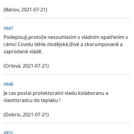
(Bánov, 2021-07-21)
#947
Podepisuji,protože nesouhlasím s vládním opatřením v
rámci Covidu téhle zlodějské,lživé a zkorumpované a
zaprodané vládě.
(Orlová, 2021-07-21)
#948
Je cas postal protektoratni vladu kolaboranu a
vlasttizradcu do teplaku !
(Dobris, 2021-07-21)
#951