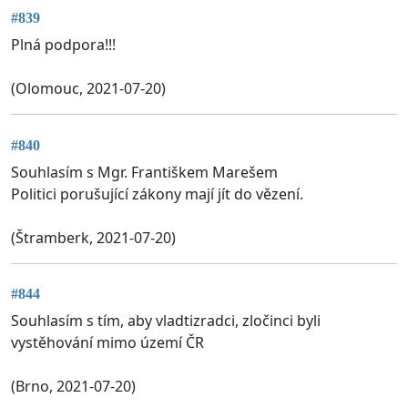
#839
Plná podpora!!!
(Olomouc, 2021-07-20)
#840
Souhlasím s Mgr. Františkem Marešem
Politici porušující zákony mají jít do vězení.
(Štramberk, 2021-07-20)
#844
Souhlasím s tím, aby vladtizradci, zločinci byli
vystěhování mimo území ČR
(Brno, 2021-07-20)