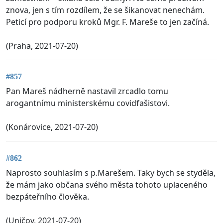
znova, jen s tím rozdílem, že se šikanovat nenechám.
Peticí pro podporu kroků Mgr. F. Mareše to jen začíná.
(Praha, 2021-07-20)
#857
Pan Mareš nádherně nastavil zrcadlo tomu
arogantnímu ministerskému covidfašistovi.
(Konárovice, 2021-07-20)
#862
Naprosto souhlasím s p.Marešem. Taky bych se styděla,
že mám jako občana svého města tohoto uplaceného
bezpáteřního člověka.
(Uničov, 2021-07-20)