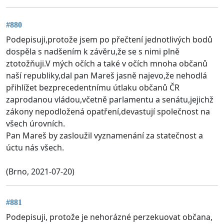
#880
Podepisuji,protože jsem po přečtení jednotlivých bodů
dospěla s nadšením k závěru,že se s nimi plně
ztotožňuji.V mých očích a také v očích mnoha občanů
naší republiky,dal pan Mareš jasně najevo,že nehodlá
přihlížet bezprecedentnímu útlaku občanů ČR
zaprodanou vládou,včetně parlamentu a senátu,jejichž
zákony nepodložená opatření,devastují společnost na
všech úrovních.
Pan Mareš by zasloužil vyznamenání za statečnost a
úctu nás všech.
(Brno, 2021-07-20)
#881
Podepisuji, protože je nehorázné perzekuovat občana,