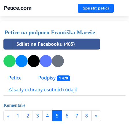
Petice.com
Spustit petici
Petice na podporu Františka Mareše
Sdílet na Facebooku (405)
Petice
Podpisy
1 470
Zásady ochrany osobních údajů
Komentáře
«
1
2
3
4
5
6
7
8
»