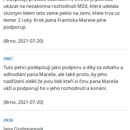
ukazat na nezakonna rozhodnutí MZd, která udelala
slusnym lidem teto zeme peklo na zemi, ktete trva uz
temer 2 roky. Krok pana Frantiska Marese plne
podporuji.
(Brno, 2021-07-20)
#907
Tuto petici podepisuji jako podporu a díky za odvahu a
odhodlání pana Mareše, ale také proto, by jeho
nadřízení viděli že jsou lidé kteří si činu pana Mareše
váží a podporují ho v jeho rozhodnutí a konání.
(Brno, 2021-07-20)
#910
Jana Grohmanová