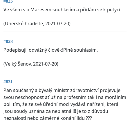
#825
Ve všem s p.Maresem souhlasím a přidám se k petyci
(Uherské hradiste, 2021-07-20)
#828
Podepisuji, odvážný člověk!Plně souhlasím.
(Velký Šenov, 2021-07-20)
#831
Pan současný a bývalý ministr zdravotnictví projevuje
svou neschopnost ať už na profesním tak i na morálním
poli tím, že ze své úřední moci vydává nařízeni, která
jsou soudy uznána za neplatná !!! Je to z důvodu
neznalosti nebo záměrné konání lidu ???