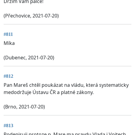
Držím Vám palce!
(Přechovice, 2021-07-20)
#811
Míka
(Dubenec, 2021-07-20)
#812
Pan Mareš chtěl poukázat na vládu, která systematicky
medodržuje Ústavu ČR a platné zákony.
(Brno, 2021-07-20)
#813
Podepisuji protoze p. Mare ma pravdu Vlada i Vojtech