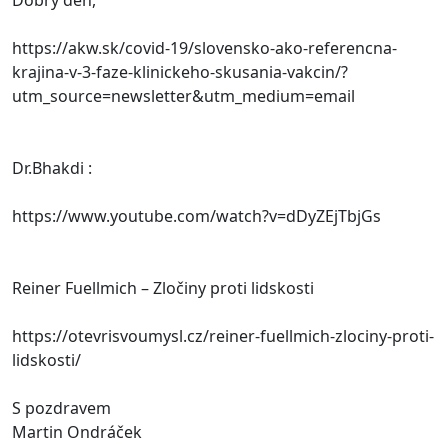
Dobrý den,
https://akw.sk/covid-19/slovensko-ako-referencna-
krajina-v-3-faze-klinickeho-skusania-vakcin/?
utm_source=newsletter&utm_medium=email
Dr.Bhakdi :
https://www.youtube.com/watch?v=dDyZEjTbjGs
Reiner Fuellmich – Zločiny proti lidskosti
https://otevrisvoumysl.cz/reiner-fuellmich-zlociny-proti-
lidskosti/
S pozdravem
Martin Ondráček