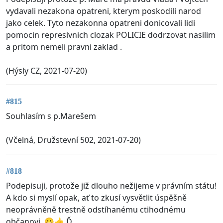
vydavali nezakona opatreni, kterym poskodili narod
jako celek. Tyto nezakonna opatreni donicovali lidi
pomocin represivnich clozak POLICIE dodrzovat nasilim
a pritom nemeli pravni zaklad .
(Hýsly CZ, 2021-07-20)
#815
Souhlasím s p.Marešem
(Včelná, Družstevní 502, 2021-07-20)
#818
Podepisuji, protože již dlouho nežijeme v právním státu!
A kdo si myslí opak, ať to zkusí vysvětlit úspěšně
neoprávněně trestně odstíhanému ctihodnému
občanovi. 😀👍 Ď