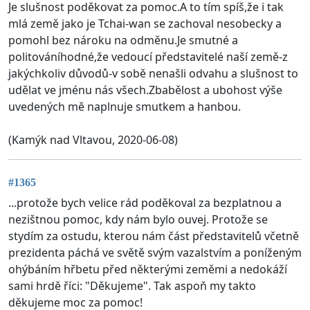
Je slušnost poděkovat za pomoc.A to tím spíš,že i tak
mlá země jako je Tchai-wan se zachoval nesobecky a
pomohl bez nároku na odměnu.Je smutné a
politováníhodné,že vedoucí představitelé naší země-z
jakýchkoliv důvodů-v sobě nenašli odvahu a slušnost to
udělat ve jménu nás všech.Zbabělost a ubohost výše
uvedených mě naplnuje smutkem a hanbou.
(Kamýk nad Vltavou, 2020-06-08)
#1365
...protože bych velice rád poděkoval za bezplatnou a
nezištnou pomoc, kdy nám bylo ouvej. Protože se
stydím za ostudu, kterou nám část představitelů včetně
prezidenta páchá ve světě svým vazalstvím a poníženým
ohýbáním hřbetu před některými zeměmi a nedokáží
sami hrdě říci: "Děkujeme". Tak aspoň my takto
děkujeme moc za pomoc!