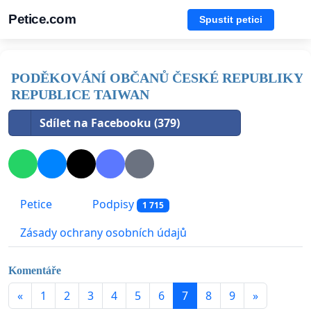
Petice.com
Spustit petici
PODĚKOVÁNÍ OBČANŮ ČESKÉ REPUBLIKY
REPUBLICE TAIWAN
Sdílet na Facebooku (379)
Petice
Podpisy
1 715
Zásady ochrany osobních údajů
Komentáře
«
1
2
3
4
5
6
7
8
9
»