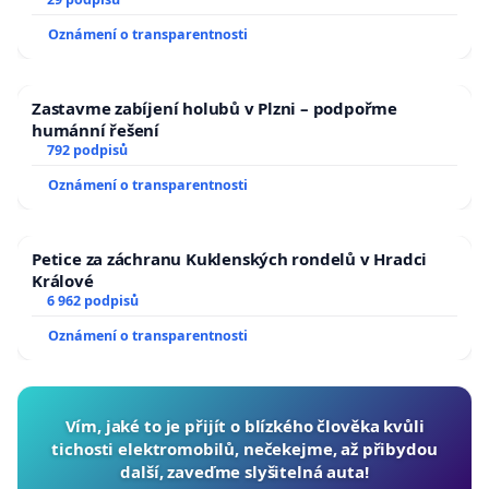
Oznámení o transparentnosti
Zastavme zabíjení holubů v Plzni – podpořme
humánní řešení
792 podpisů
Oznámení o transparentnosti
Petice za záchranu Kuklenských rondelů v Hradci
Králové
6 962 podpisů
Oznámení o transparentnosti
Vím, jaké to je přijít o blízkého člověka kvůli
tichosti elektromobilů, nečekejme, až přibydou
další, zaveďme slyšitelná auta!