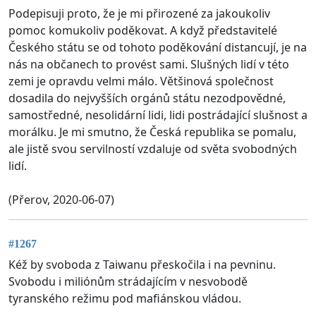
Podepisuji proto, že je mi přirozené za jakoukoliv
pomoc komukoliv poděkovat. A když představitelé
Českého státu se od tohoto poděkování distancují, je na
nás na občanech to provést sami. Slušných lidí v této
zemi je opravdu velmi málo. Většinová společnost
dosadila do nejvyšších orgánů státu nezodpovědné,
samostředné, nesolidární lidi, lidi postrádající slušnost a
morálku. Je mi smutno, že Česká republika se pomalu,
ale jistě svou servilností vzdaluje od světa svobodných
lidí.
(Přerov, 2020-06-07)
#1267
Kéž by svoboda z Taiwanu přeskočila i na pevninu.
Svobodu i miliónům strádajícím v nesvobodě
tyranského režimu pod mafiánskou vládou.