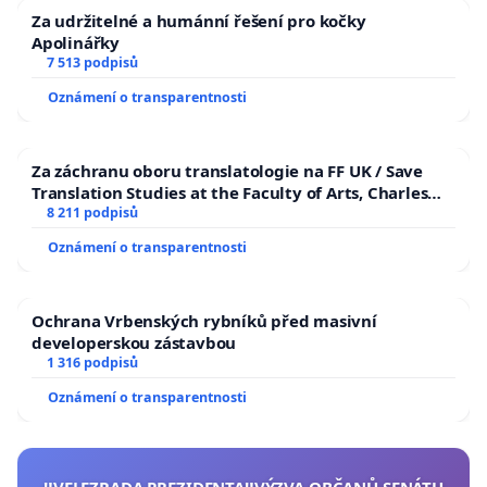
Za udržitelné a humánní řešení pro kočky
Apolinářky
7 513 podpisů
Oznámení o transparentnosti
Za záchranu oboru translatologie na FF UK / Save
Translation Studies at the Faculty of Arts, Charles
University
8 211 podpisů
Oznámení o transparentnosti
Ochrana Vrbenských rybníků před masivní
developerskou zástavbou
1 316 podpisů
Oznámení o transparentnosti
‼️VELEZRADA PREZIDENTA‼️VÝZVA OBČANŮ SENÁTU