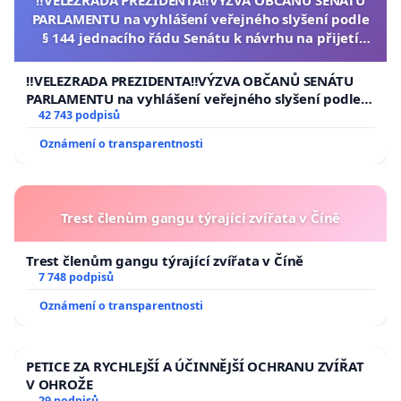
PARLAMENTU na vyhlášení veřejného slyšení podle
§ 144 jednacího řádu Senátu k návrhu na přijetí
usnesení k podání ústavní žaloby na prezidenta
republiky
‼️VELEZRADA PREZIDENTA‼️VÝZVA OBČANŮ SENÁTU
PARLAMENTU na vyhlášení veřejného slyšení podle §
144 jednacího řádu Senátu k návrhu na přijetí
42 743 podpisů
usnesení k podání ústavní žaloby na prezidenta
Oznámení o transparentnosti
republiky
Trest členům gangu týrající zvířata v Číně
Trest členům gangu týrající zvířata v Číně
7 748 podpisů
Oznámení o transparentnosti
PETICE ZA RYCHLEJŠÍ A ÚČINNĚJŠÍ OCHRANU ZVÍŘAT
V OHROŽE
29 podpisů