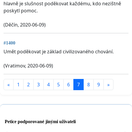
hlavně je slušnost poděkovat každému, kdo nezištně
poskytl pomoc.
(Děčín, 2020-06-09)
#1400
Umět poděkovat je základ civilizovaného chování.
(Vratimov, 2020-06-09)
«
1
2
3
4
5
6
7
8
9
»
Petice podporované jinými uživateli