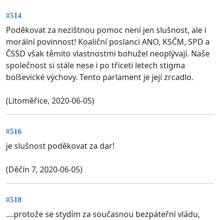
#514
Poděkovat za nezištnou pomoc není jen slušnost, ale i
morální povinnost! Koaliční poslanci ANO, KSČM, SPD a
ČSSD však těmito vlastnostmi bohužel neoplývají. Naše
společnost si stále nese i po třiceti letech stigma
bolševické výchovy. Tento parlament je její zrcadlo.
(Litoměřice, 2020-06-05)
#516
je slušnost poděkovat za dar!
(Děčín 7, 2020-06-05)
#518
....protože se stydím za současnou bezpáteřní vládu,