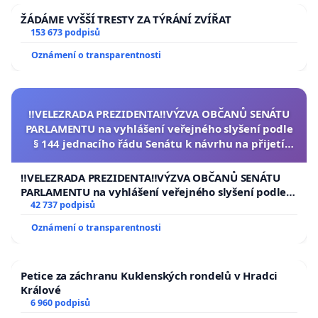
ŽÁDÁME VYŠŠÍ TRESTY ZA TÝRÁNÍ ZVÍŘAT
153 673 podpisů
Oznámení o transparentnosti
‼️VELEZRADA PREZIDENTA‼️VÝZVA OBČANŮ SENÁTU
PARLAMENTU na vyhlášení veřejného slyšení podle
§ 144 jednacího řádu Senátu k návrhu na přijetí
usnesení k podání ústavní žaloby na prezidenta
republiky
‼️VELEZRADA PREZIDENTA‼️VÝZVA OBČANŮ SENÁTU
PARLAMENTU na vyhlášení veřejného slyšení podle §
144 jednacího řádu Senátu k návrhu na přijetí
42 737 podpisů
usnesení k podání ústavní žaloby na prezidenta
Oznámení o transparentnosti
republiky
Petice za záchranu Kuklenských rondelů v Hradci
Králové
6 960 podpisů