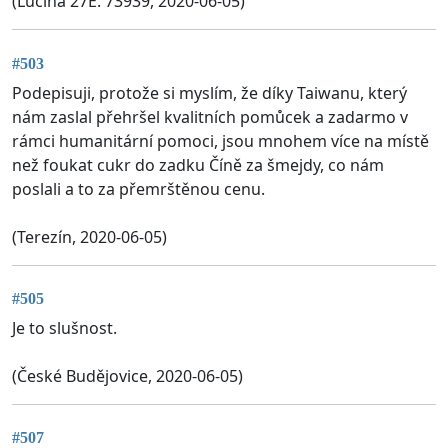
(Lučina 27E. 73939, 2020-06-05)
#503
Podepisuji, protože si myslím, že díky Taiwanu, který
nám zaslal přehršel kvalitních pomůcek a zadarmo v
rámci humanitární pomoci, jsou mnohem více na místě
než foukat cukr do zadku Číně za šmejdy, co nám
poslali a to za přemrštěnou cenu.
(Terezín, 2020-06-05)
#505
Je to slušnost.
(České Budějovice, 2020-06-05)
#507