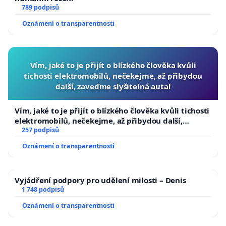
789 podpisů
Oznámení o transparentnosti
Vím, jaké to je přijít o blízkého člověka kvůli
tichosti elektromobilů, nečekejme, až přibydou
další, zaveďme slyšitelná auta!
Vím, jaké to je přijít o blízkého člověka kvůli tichosti
elektromobilů, nečekejme, až přibydou další,
zaveďme slyšitelná auta!
257 podpisů
Oznámení o transparentnosti
Vyjádření podpory pro udělení milosti – Denis
1 748 podpisů
Oznámení o transparentnosti