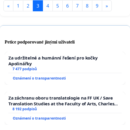
«
1
2
3
4
5
6
7
8
9
»
Petice podporované jinými uživateli
Za udržitelné a humánní řešení pro kočky
Apolinářky
7 477 podpisů
Oznámení o transparentnosti
Za záchranu oboru translatologie na FF UK / Save
Translation Studies at the Faculty of Arts, Charles
University
8 192 podpisů
Oznámení o transparentnosti