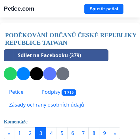
Petice.com
Spustit petici
PODĚKOVÁNÍ OBČANŮ ČESKÉ REPUBLIKY
REPUBLICE TAIWAN
Sdílet na Facebooku (379)
Petice
Podpisy
1 715
Zásady ochrany osobních údajů
Komentáře
«
1
2
3
4
5
6
7
8
9
»