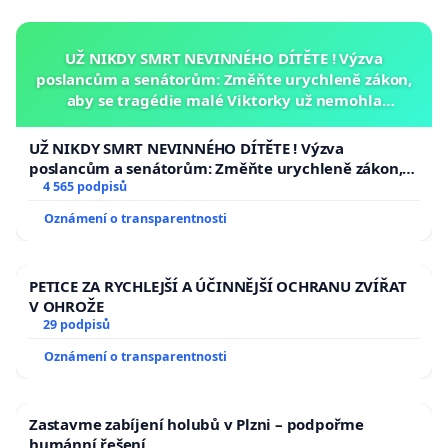
UŽ NIKDY SMRT NEVINNÉHO DÍTĚTE ! Výzva
poslancům a senátorům: Změňte urychleně zákon,
aby se tragédie malé Viktorky už nemohla
opakovat!
UŽ NIKDY SMRT NEVINNÉHO DÍTĚTE ! Výzva
poslancům a senátorům: Změňte urychleně zákon,
aby se tragédie malé Viktorky už nemohla opakovat!
4 565 podpisů
Oznámení o transparentnosti
PETICE ZA RYCHLEJŠÍ A ÚČINNĚJŠÍ OCHRANU ZVÍŘAT
V OHROŽE
29 podpisů
Oznámení o transparentnosti
Zastavme zabíjení holubů v Plzni – podpořme
humánní řešení