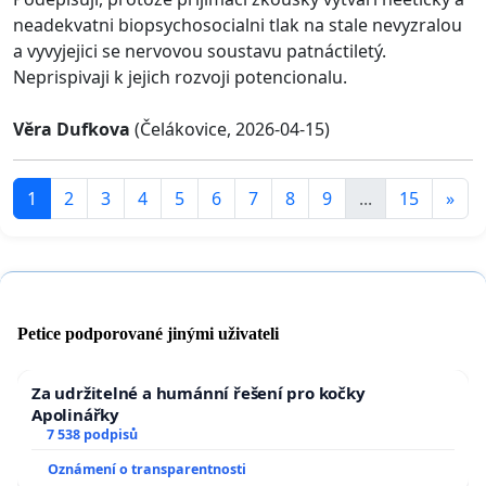
neadekvatni biopsychosocialni tlak na stale nevyzralou
a vyvyjejici se nervovou soustavu patnáctiletý.
Neprispivaji k jejich rozvoji potencionalu.
Věra Dufkova
(Čelákovice, 2026-04-15)
1
2
3
4
5
6
7
8
9
...
15
»
Petice podporované jinými uživateli
Za udržitelné a humánní řešení pro kočky
Apolinářky
7 538 podpisů
Oznámení o transparentnosti