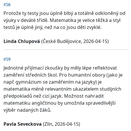
#56
Protože ty testy jsou úplně blbý a totálně odkloněný od
výuky v deváté třídě. Matematika je velice těžká a styl
testů je úplně jiný, než na co jsou děti zvyklé.
Linda Chlupová
(České Budějovice, 2026-04-15)
#59
Jednotné přijímací zkoušky by měly lépe reflektovat
zaměření středních škol. Pro humanitní obory (jako je
např. gymnázium se zaměřením na jazyky) je
matematika méně relevantním ukazatelem studijních
předpokladů než cizí jazyk. Možnost nahradit
matematiku angličtinou by umožnila spravedlivější
výběr nadaných žáků.
Pavla Seveckova
(Zlín, 2026-04-15)