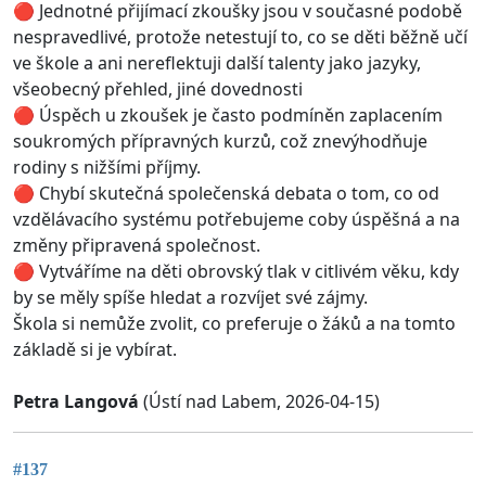
🔴 Jednotné přijímací zkoušky jsou v současné podobě
nespravedlivé, protože netestují to, co se děti běžně učí
ve škole a ani nereflektuji další talenty jako jazyky,
všeobecný přehled, jiné dovednosti
🔴 Úspěch u zkoušek je často podmíněn zaplacením
soukromých přípravných kurzů, což znevýhodňuje
rodiny s nižšími příjmy.
🔴 Chybí skutečná společenská debata o tom, co od
vzdělávacího systému potřebujeme coby úspěšná a na
změny připravená společnost.
🔴 Vytváříme na děti obrovský tlak v citlivém věku, kdy
by se měly spíše hledat a rozvíjet své zájmy.
Škola si nemůže zvolit, co preferuje o žáků a na tomto
základě si je vybírat.
Petra Langová
(Ústí nad Labem, 2026-04-15)
#137