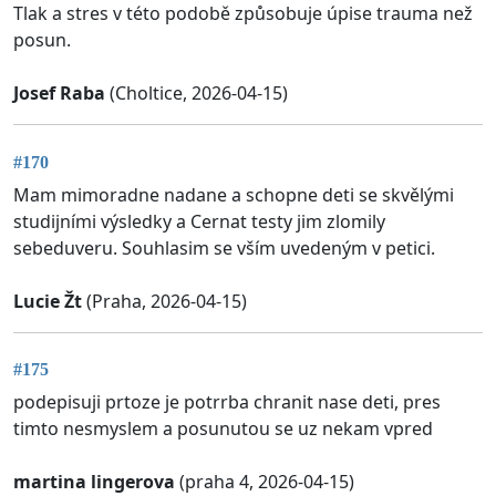
Tlak a stres v této podobě způsobuje úpise trauma než
posun.
Josef Raba
(Choltice, 2026-04-15)
#170
Mam mimoradne nadane a schopne deti se skvělými
studijními výsledky a Cernat testy jim zlomily
sebeduveru. Souhlasim se vším uvedeným v petici.
Lucie Žt
(Praha, 2026-04-15)
#175
podepisuji prtoze je potrrba chranit nase deti, pres
timto nesmyslem a posunutou se uz nekam vpred
martina lingerova
(praha 4, 2026-04-15)