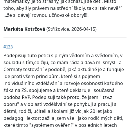
matematiky. Je to strašný, jak schazuji se děti. Místo
toho, aby šly právem na střední školy, tak si tak nevěří
...že si dávají rovnou učňovské obory!!!!
Markéta Kotrčová
(Střížovice, 2026-04-15)
#123
Podepisuji tuto petici s plným vědomím a svědomím, v
souladu s tím,co žiju, co mám ráda a dává mi smysl - a
Cermaty testování v podobě, jaká aktuálně je a funguje
jde proti všem principům, které si s pojmem
individuálního vzdělávání a rozvoje osobnosti každého
žáka na ZŠ, spojujeme a které deklaruje i současná
podoba RVP. Podepisuji také proto, že jsem " tzv.z
oboru" a v oblasti vzdělávání se pohybuji a pracuji s
dětmi, rodiči, učiteli a školami již víc jak 20 let jako
pedagog i lektor; zažila jsem vše i jako rodič mých děti,
které tímto "systémem ověření" v posledních letech