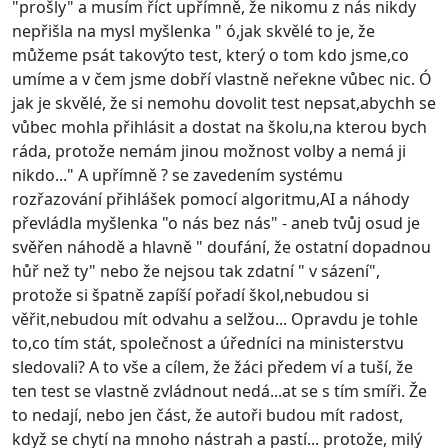
"prošly" a musím říct upřímně, že nikomu z nás nikdy
nepřišla na mysl myšlenka " ó,jak skvělé to je, že
můžeme psát takovýto test, který o tom kdo jsme,co
umíme a v čem jsme dobří vlastně neřekne vůbec nic. Ó
jak je skvělé, že si nemohu dovolit test nepsat,abychh se
vůbec mohla přihlásit a dostat na školu,na kterou bych
ráda, protože nemám jinou možnost volby a nemá ji
nikdo..." A upřímně ? se zavedením systému
rozřazování přihlášek pomocí algoritmu,AI a náhody
převládla myšlenka "o nás bez nás" - aneb tvůj osud je
svěřen náhodě a hlavně " doufání, že ostatní dopadnou
hůř než ty" nebo že nejsou tak zdatní " v sázení",
protože si špatně zapíší pořadí škol,nebudou si
věřit,nebudou mít odvahu a selžou... Opravdu je tohle
to,co tím stát, společnost a úředníci na ministerstvu
sledovali? A to vše a cílem, že žáci předem ví a tuší, že
ten test se vlastně zvládnout nedá...at se s tím smíři. Že
to nedají, nebo jen část, že autoři budou mít radost,
když se chytí na mnoho nástrah a pastí... protože, milý