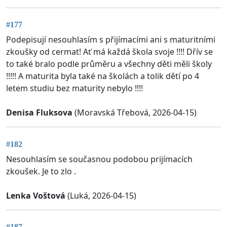
#177
Podepisují nesouhlasím s přijímacími ani s maturitními
zkoušky od cermat! Ať má každá škola svoje !!!! Dřív se
to také bralo podle průměru a všechny děti měli školy
!!!!! A maturita byla také na školách a tolik dětí po 4
letem studiu bez maturity nebylo !!!!
Denisa Fluksova
(Moravská Třebová, 2026-04-15)
#182
Nesouhlasím se současnou podobou prijímacích
zkoušek. Je to zlo .
Lenka Voštová
(Luká, 2026-04-15)
#187