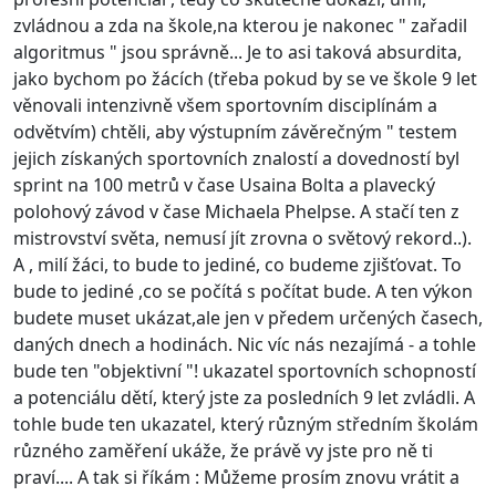
zvládnou a zda na škole,na kterou je nakonec " zařadil
algoritmus " jsou správně... Je to asi taková absurdita,
jako bychom po žácích (třeba pokud by se ve škole 9 let
věnovali intenzivně všem sportovním disciplínám a
odvětvím) chtěli, aby výstupním závěrečným " testem
jejich získaných sportovních znalostí a dovedností byl
sprint na 100 metrů v čase Usaina Bolta a plavecký
polohový závod v čase Michaela Phelpse. A stačí ten z
mistrovství světa, nemusí jít zrovna o světový rekord..).
A , milí žáci, to bude to jediné, co budeme zjišťovat. To
bude to jediné ,co se počítá s počítat bude. A ten výkon
budete muset ukázat,ale jen v předem určených časech,
daných dnech a hodinách. Nic víc nás nezajímá - a tohle
bude ten "objektivní "! ukazatel sportovních schopností
a potenciálu dětí, který jste za posledních 9 let zvládli. A
tohle bude ten ukazatel, který různým středním školám
různého zaměření ukáže, že právě vy jste pro ně ti
praví.... A tak si říkám : Můžeme prosím znovu vrátit a