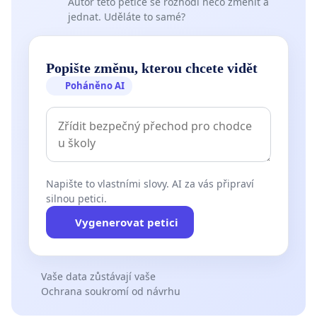
Autor této petice se rozhodl něco změnit a
jednat. Uděláte to samé?
Popište změnu, kterou chcete vidět
Poháněno AI
Napište to vlastními slovy. AI za vás připraví
silnou petici.
Vygenerovat petici
Vaše data zůstávají vaše
Ochrana soukromí od návrhu