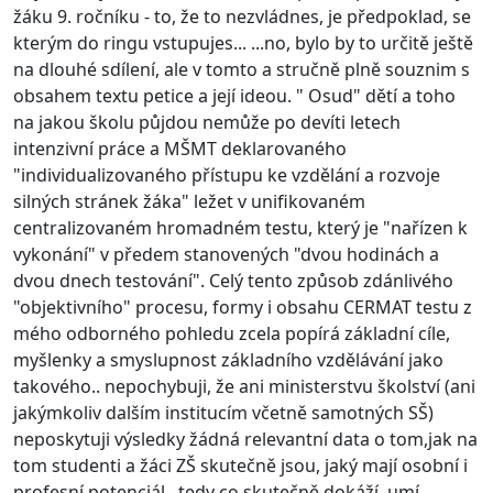
žáku 9. ročníku - to, že to nezvládnes, je předpoklad, se
kterým do ringu vstupujes... ...no, bylo by to určitě ještě
na dlouhé sdílení, ale v tomto a stručně plně souznim s
obsahem textu petice a její ideou. " Osud" dětí a toho
na jakou školu půjdou nemůže po devíti letech
intenzivní práce a MŠMT deklarovaného
"individualizovaného přístupu ke vzdělání a rozvoje
silných stránek žáka" ležet v unifikovaném
centralizovaném hromadném testu, který je "nařízen k
vykonání" v předem stanovených "dvou hodinách a
dvou dnech testování". Celý tento způsob zdánlivého
"objektivního" procesu, formy i obsahu CERMAT testu z
mého odborného pohledu zcela popírá základní cíle,
myšlenky a smyslupnost základního vzdělávání jako
takového.. nepochybuji, že ani ministerstvu školství (ani
jakýmkoliv dalším institucím včetně samotných SŠ)
neposkytuji výsledky žádná relevantní data o tom,jak na
tom studenti a žáci ZŠ skutečně jsou, jaký mají osobní i
profesní potenciál , tedy co skutečně dokáží, umí,