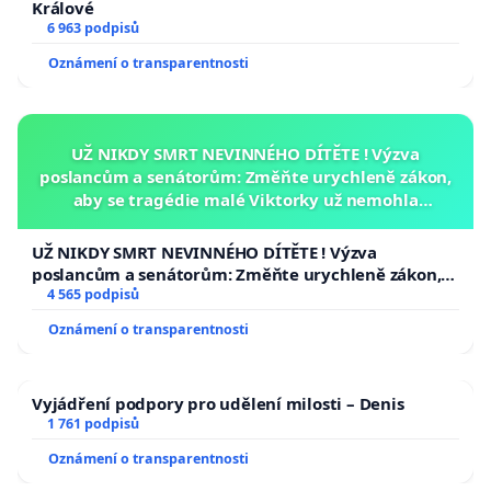
Králové
6 963 podpisů
Oznámení o transparentnosti
UŽ NIKDY SMRT NEVINNÉHO DÍTĚTE ! Výzva
poslancům a senátorům: Změňte urychleně zákon,
aby se tragédie malé Viktorky už nemohla
opakovat!
UŽ NIKDY SMRT NEVINNÉHO DÍTĚTE ! Výzva
poslancům a senátorům: Změňte urychleně zákon,
aby se tragédie malé Viktorky už nemohla opakovat!
4 565 podpisů
Oznámení o transparentnosti
Vyjádření podpory pro udělení milosti – Denis
1 761 podpisů
Oznámení o transparentnosti