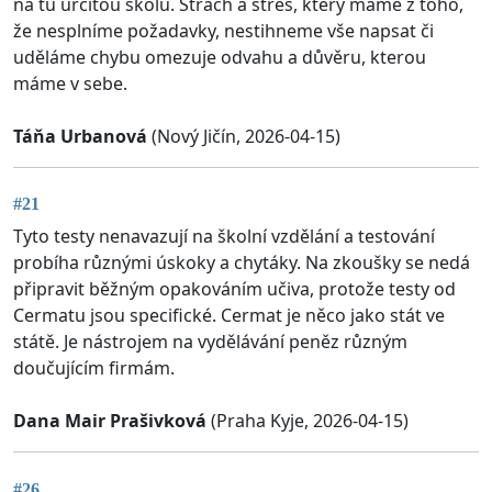
na tu určitou školu. Strach a stres, který máme z toho,
že nesplníme požadavky, nestihneme vše napsat či
uděláme chybu omezuje odvahu a důvěru, kterou
máme v sebe.
Táňa Urbanová
(Nový Jičín, 2026-04-15)
#21
Tyto testy nenavazují na školní vzdělání a testování
probíha různými úskoky a chytáky. Na zkoušky se nedá
připravit běžným opakováním učiva, protože testy od
Cermatu jsou specifické. Cermat je něco jako stát ve
státě. Je nástrojem na vydělávání peněz různým
doučujícím firmám.
Dana Mair Prašivková
(Praha Kyje, 2026-04-15)
#26