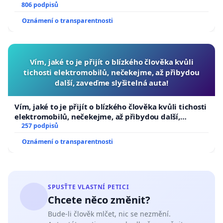
806 podpisů
Oznámení o transparentnosti
Vím, jaké to je přijít o blízkého člověka kvůli
tichosti elektromobilů, nečekejme, až přibydou
další, zaveďme slyšitelná auta!
Vím, jaké to je přijít o blízkého člověka kvůli tichosti
elektromobilů, nečekejme, až přibydou další,
zaveďme slyšitelná auta!
257 podpisů
Oznámení o transparentnosti
SPUSŤTE VLASTNÍ PETICI
Chcete něco změnit?
Bude-li člověk mlčet, nic se nezmění.