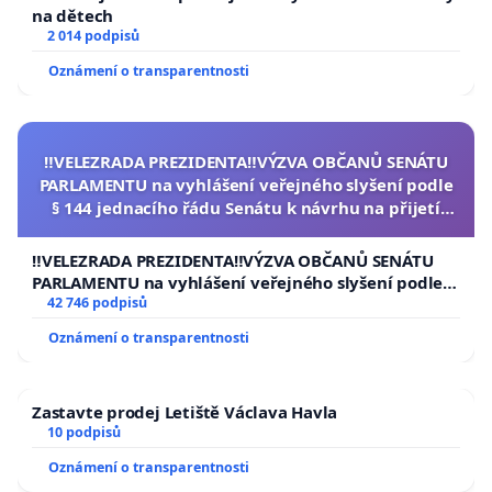
na dětech
2 014 podpisů
Oznámení o transparentnosti
‼️VELEZRADA PREZIDENTA‼️VÝZVA OBČANŮ SENÁTU
PARLAMENTU na vyhlášení veřejného slyšení podle
§ 144 jednacího řádu Senátu k návrhu na přijetí
usnesení k podání ústavní žaloby na prezidenta
republiky
‼️VELEZRADA PREZIDENTA‼️VÝZVA OBČANŮ SENÁTU
PARLAMENTU na vyhlášení veřejného slyšení podle §
144 jednacího řádu Senátu k návrhu na přijetí
42 746 podpisů
usnesení k podání ústavní žaloby na prezidenta
Oznámení o transparentnosti
republiky
Zastavte prodej Letiště Václava Havla
10 podpisů
Oznámení o transparentnosti