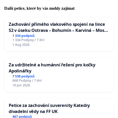
Další petice, které by vás mohly zajímat
Zachování přímého vlakového spojení na lince
S2 v úseku Ostrava – Bohumín – Karviná – Mosty
u Jablunkova
1 334 podpisů
1 334 Podpisy / 7 dní
1 Aug 2026
Za udržitelné a humánní řešení pro kočky
Apolinářky
7 538 podpisů
668 Podpisy / 7 dní
10 Jun 2026
Petice za zachování suverenity Katedry
divadelní vědy na FF UK
467 podpisů