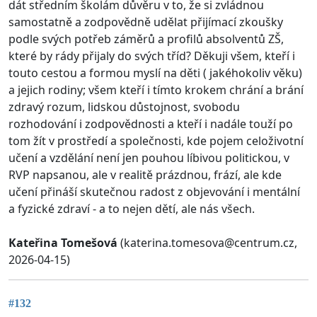
dát středním školám důvěru v to, že si zvládnou
samostatně a zodpovědně udělat přijímací zkoušky
podle svých potřeb záměrů a profilů absolventů ZŠ,
které by rády přijaly do svých tříd? Děkuji všem, kteří i
touto cestou a formou myslí na děti ( jakéhokoliv věku)
a jejich rodiny; všem kteří i tímto krokem chrání a brání
zdravý rozum, lidskou důstojnost, svobodu
rozhodování i zodpovědnosti a kteří i nadále touží po
tom žít v prostředí a společnosti, kde pojem celoživotní
učení a vzdělání není jen pouhou líbivou politickou, v
RVP napsanou, ale v realitě prázdnou, frází, ale kde
učení přináší skutečnou radost z objevování i mentální
a fyzické zdraví - a to nejen dětí, ale nás všech.
Kateřina Tomešová
(
katerina.tomesova@centrum.cz
,
2026-04-15)
#132