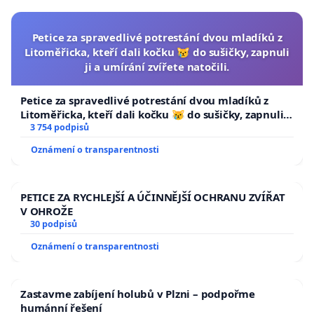
Petice za spravedlivé potrestání dvou mladíků z
Litoměřicka, kteří dali kočku 😿 do sušičky, zapnuli
ji a umírání zvířete natočili.
Petice za spravedlivé potrestání dvou mladíků z
Litoměřicka, kteří dali kočku 😿 do sušičky, zapnuli ji
a umírání zvířete natočili.
3 754 podpisů
Oznámení o transparentnosti
PETICE ZA RYCHLEJŠÍ A ÚČINNĚJŠÍ OCHRANU ZVÍŘAT
V OHROŽE
30 podpisů
Oznámení o transparentnosti
Zastavme zabíjení holubů v Plzni – podpořme
humánní řešení