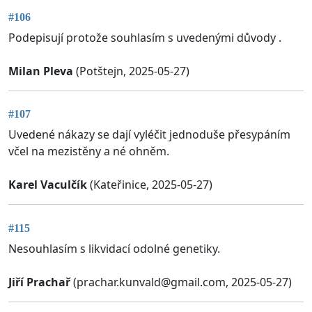
#106
Podepisují protože souhlasím s uvedenými důvody .
Milan Pleva
(Potštejn, 2025-05-27)
#107
Uvedené nákazy se dají vyléčit jednoduše přesypáním
včel na mezistěny a né ohněm.
Karel Vaculčík
(Kateřinice, 2025-05-27)
#115
Nesouhlasím s likvidací odolné genetiky.
Jiří Prachař
(
prachar.kunvald@gmail.com
, 2025-05-27)