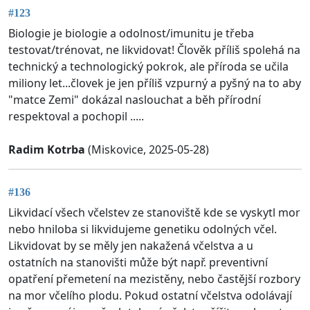
#123
Biologie je biologie a odolnost/imunitu je třeba
testovat/trénovat, ne likvidovat! Člověk příliš spolehá na
technický a technologický pokrok, ale příroda se učila
miliony let...človek je jen příliš vzpurný a pyšný na to aby
"matce Zemi" dokázal naslouchat a běh přírodní
respektoval a pochopil .....
Radim Kotrba
(Miskovice, 2025-05-28)
#136
Likvidací všech včelstev ze stanoviště kde se vyskytl mor
nebo hniloba si likvidujeme genetiku odolných včel.
Likvidovat by se měly jen nakažená včelstva a u
ostatních na stanovišti může být např. preventivní
opatření přemetení na mezistěny, nebo častější rozbory
na mor včelího plodu. Pokud ostatní včelstva odolávají