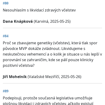
#80
Nesouhlasím s likvidací zdravých včelstev
Dana Knápková
(Karviná, 2025-05-25)
#84
Proč se zbavujeme genetiky (včelstev), která tlak spor
původce MVP dokáže zvládnout. Likvidujeme s
neskutečnou vehemencí a o kolik je situace u nás lepší v
porovnání se zahraničím, kde se pálí pouze klinicky
pozitivní včelstva?
Jiří Mohelník
(Valašské Meziříčí, 2025-05-26)
#89
Podepisuji, protože současná legislativa umožňuje
plošnou likvidaci i zdravých včelstev, ačkoliv existují