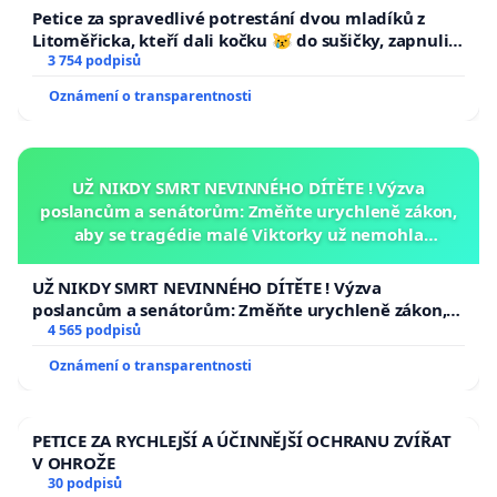
Petice za spravedlivé potrestání dvou mladíků z
Litoměřicka, kteří dali kočku 😿 do sušičky, zapnuli ji
a umírání zvířete natočili.
3 754 podpisů
Oznámení o transparentnosti
UŽ NIKDY SMRT NEVINNÉHO DÍTĚTE ! Výzva
poslancům a senátorům: Změňte urychleně zákon,
aby se tragédie malé Viktorky už nemohla
opakovat!
UŽ NIKDY SMRT NEVINNÉHO DÍTĚTE ! Výzva
poslancům a senátorům: Změňte urychleně zákon,
aby se tragédie malé Viktorky už nemohla opakovat!
4 565 podpisů
Oznámení o transparentnosti
PETICE ZA RYCHLEJŠÍ A ÚČINNĚJŠÍ OCHRANU ZVÍŘAT
V OHROŽE
30 podpisů