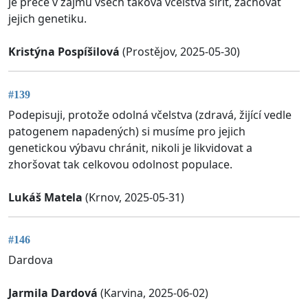
je přece v zájmu všech taková včelstva šířit, zachovat
jejich genetiku.
Kristýna Pospíšilová
(Prostějov, 2025-05-30)
#139
Podepisuji, protože odolná včelstva (zdravá, žijící vedle
patogenem napadených) si musíme pro jejich
genetickou výbavu chránit, nikoli je likvidovat a
zhoršovat tak celkovou odolnost populace.
Lukáš Matela
(Krnov, 2025-05-31)
#146
Dardova
Jarmila Dardová
(Karvina, 2025-06-02)