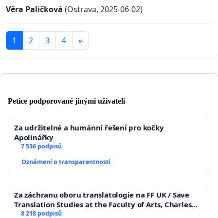
Věra Paličková
(Ostrava, 2025-06-02)
1
2
3
4
»
Petice podporované jinými uživateli
Za udržitelné a humánní řešení pro kočky
Apolinářky
7 536 podpisů
Oznámení o transparentnosti
Za záchranu oboru translatologie na FF UK / Save
Translation Studies at the Faculty of Arts, Charles
University
8 218 podpisů