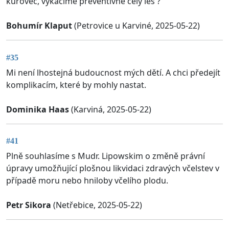
kůrovec, vykácíme preventivně celý les ?
Bohumír Klaput
(Petrovice u Karviné, 2025-05-22)
#35
Mi není lhostejná budoucnost mých dětí. A chci předejít
komplikacím, které by mohly nastat.
Dominika Haas
(Karviná, 2025-05-22)
#41
Plně souhlasíme s Mudr. Lipowskim o změně právní
úpravy umožňující plošnou likvidaci zdravých včelstev v
případě moru nebo hniloby včelího plodu.
Petr Sikora
(Netřebice, 2025-05-22)