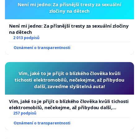
Není mi jedno: Za přísnější tresty za sexuální
zločiny na dětech
Není mi jedno: Za přísnější tresty za sexuální zločiny
na dětech
2 013 podpisů
Oznámení o transparentnosti
Vím, jaké to je přijít o blízkého člověka kvůli
tichosti elektromobilů, nečekejme, až přibydou
další, zaveďme slyšitelná auta!
Vím, jaké to je přijít o blízkého člověka kvůli tichosti
elektromobilů, nečekejme, až přibydou další,
zaveďme slyšitelná auta!
257 podpisů
Oznámení o transparentnosti