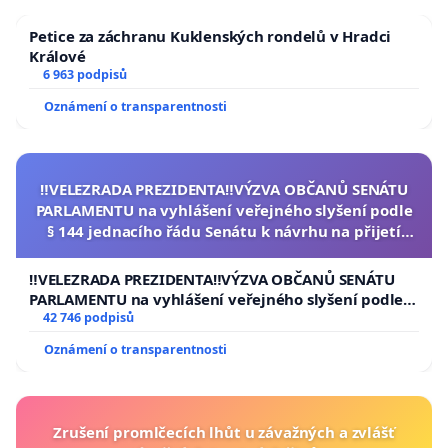
Petice za záchranu Kuklenských rondelů v Hradci
Králové
6 963 podpisů
Oznámení o transparentnosti
‼️VELEZRADA PREZIDENTA‼️VÝZVA OBČANŮ SENÁTU
PARLAMENTU na vyhlášení veřejného slyšení podle
§ 144 jednacího řádu Senátu k návrhu na přijetí
usnesení k podání ústavní žaloby na prezidenta
republiky
‼️VELEZRADA PREZIDENTA‼️VÝZVA OBČANŮ SENÁTU
PARLAMENTU na vyhlášení veřejného slyšení podle §
144 jednacího řádu Senátu k návrhu na přijetí
42 746 podpisů
usnesení k podání ústavní žaloby na prezidenta
Oznámení o transparentnosti
republiky
Zrušení promlčecích lhůt u závažných a zvlášť