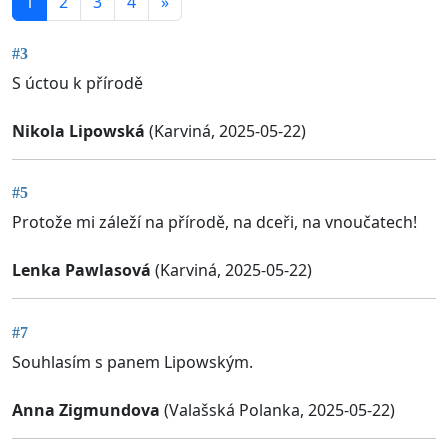
1
2
3
4
»
#3
S úctou k přírodě
Nikola Lipowská
(Karviná, 2025-05-22)
#5
Protože mi záleží na přírodě, na dceři, na vnoučatech!
Lenka Pawlasová
(Karviná, 2025-05-22)
#7
Souhlasím s panem Lipowským.
Anna Zigmundova
(Valašská Polanka, 2025-05-22)