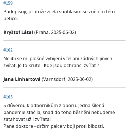
#159
Podepisuji, protože zcela souhlasím se zněním této
petice.
Kryštof Látal
(Praha, 2025-06-02)
#162
Nelibi se mi plošné vybíjení včel ani žádných jinych
zvířat. Je to krute ! Kde jsou ochranci zvířat ?
Jana Linhartová
(Varnsdorf, 2025-06-02)
#165
S důvěrou k odborníkům z oboru. Jedna šílená
pandemie stačila, snad do toho běsnění nebudeme
zatahovat už i zvířata!
Pane doktore - držím palce v boji proti blbosti.