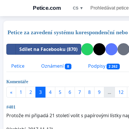
Petice.com
Prohledávat petice
CS ▼
Petice za zavedení systému korespondenční nebo 
Sdílet na Facebooku (870)
Petice
Oznámení
Podpisy
8
2 262
Komentáře
«
1
2
3
4
5
6
7
8
9
...
12
#401
Protože mi připadá 21 století volit s papírovými lístky 