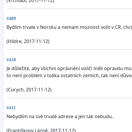
(Vrchlabí, 2017-11-12)
#409
Bydlim trvale v Norsku a nemam moznost volit v CR, chci 
(Hildre, 2017-11-12)
#410
Je důležité, aby všichni oprávnění voliči měli opravdu mož
to není problém v tolika ostatních zemích, tak není důvo
(Curych, 2017-11-12)
#411
Nebydlím na své trvalé adrese a jen tak nebudu..
(Františkovy Lázně, 2017-11-12)