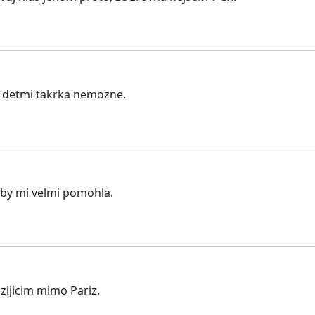
 s detmi takrka nemozne.
y by mi velmi pomohla.
ijicim mimo Pariz.