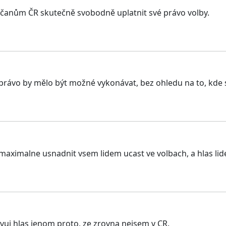
bčanům ČR skutečně svobodně uplatnit své právo volby.
 a právo by mělo být možné vykonávat, bez ohledu na to, kde
 maximalne usnadnit vsem lidem ucast ve volbach, a hlas lide
 svuj hlas jenom proto, ze zrovna nejsem v CR.