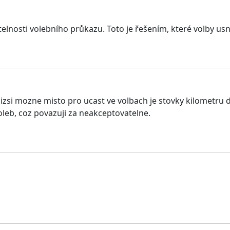
telnosti volebního průkazu. Toto je řešením, které volby usnad
jblizsi mozne misto pro ucast ve volbach je stovky kilometru
oleb, coz povazuji za neakceptovatelne.