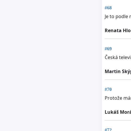
#68
Je to podle
Renata Hl
#69
Česká televi
Martin Ský
#70
Protože mám
Lukáš Mor
#72