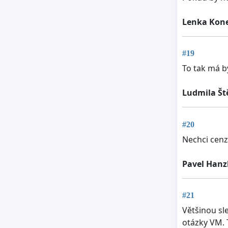
Lenka Kon
#19
To tak má b
Ludmila Š
#20
Nechci cenz
Pavel Hanz
#21
Většinou sl
otázky VM. 