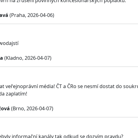
vrh na zrušení povinných koncesionářských poplatků.
avá
(Praha, 2026-04-06)
wodajstí
la
(Kladno, 2026-04-07)
at veřejnoprávní média! ČT a ČRo se nesmí dostat do souk
da zaplatím!
žová
(Brno, 2026-04-07)
byly informační kanály tak odkud se dozvím pravdu?