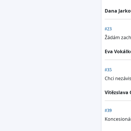
Dana Jarko
#23
Žádám zacho
Eva Vokálk
#35
Chci nezávi
Vítězslava
#39
Koncesionářs