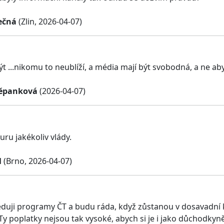
ečná
(Zlin, 2026-04-07)
ýt ...nikomu to neublíží, a média mají být svobodná, a ne ab
těpanková
(2026-04-07)
uru jakékoliv vlády.
l
(Brno, 2026-04-07)
eduji programy ČT a budu ráda, když zůstanou v dosavadní kv
Ty poplatky nejsou tak vysoké, abych si je i jako důchodkyn