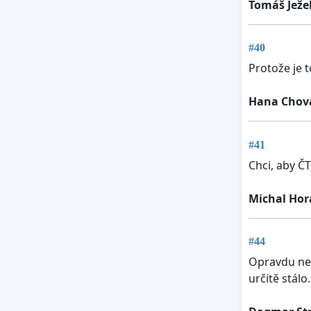
Tomáš Ježe
#40
Protože je 
Hana Chov
#41
Chci, aby ČT
Michal Hor
#44
Opravdu nech
určitě stálo