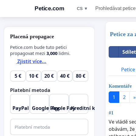
Petice.com
Prohledávat petice
CS ▼
Petice za
Placená propagace
Petice.com bude tuto petici
Sdíle
propagovat mezi
3,000
lidmi.
Zjistit více...
Petice
5 €
10 €
20 €
40 €
80 €
Komentáře
Platební metoda
1
2
»
PayPal
Google Pay
Apple Pay
Kreditní karta
#1
Ve vládě se
Platební metoda
obávám, že 