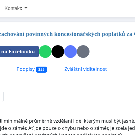
Kontakt:
 zachování povinných koncesionářských poplatků za Č
t na Facebooku
Podpisy
Zvláštní viditelnost
355
dí minimálně průměrně vzdělaní lidé, kterým musí být jasné,
jde o záměr. Ať jde pouze o chybu nebo o záměr, je zcela je