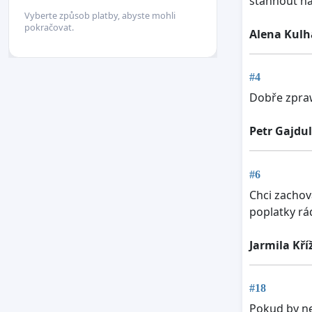
stáhnout ná
Vyberte způsob platby, abyste mohli
pokračovat.
Alena Kulh
#4
Dobře zpra
Petr Gajdu
#6
Chci zachov
poplatky rá
Jarmila Kří
#18
Pokud by ne