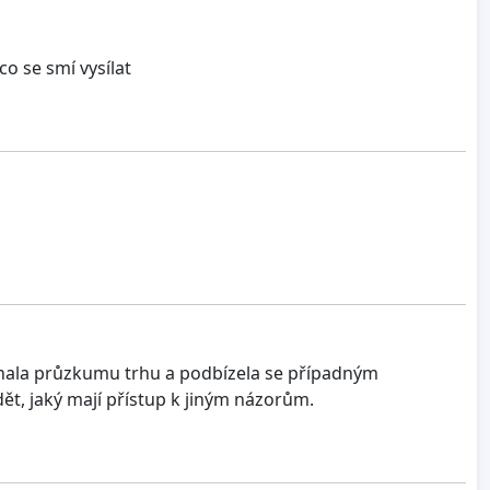
co se smí vysílat
dléhala průzkumu trhu a podbízela se případným
ět, jaký mají přístup k jiným názorům.