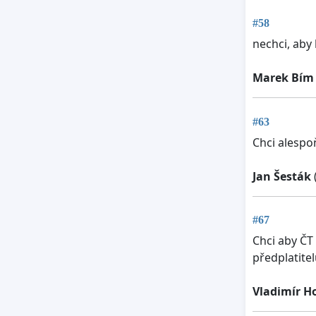
#58
nechci, aby 
Marek Bím
#63
Chci alespoň
Jan Šesták
#67
Chci aby ČT
předplatite
Vladimír H