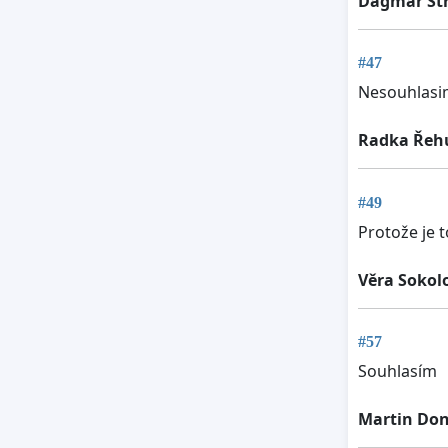
Dagmar St
#47
Nesouhlasim
Radka Řeh
#49
Protože je 
Věra Sokol
#57
Souhlasím
Martin Do