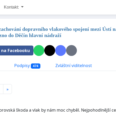
Kontakt:
 zachování dopravního vlakového spojení mezi Ústí 
zno do Děčín hlavní nádraží
t na Facebooku
Podpisy
Zvláštní viditelnost
474
»
obrovská škoda a vlak by nám moc chyběl. Nejpohodlnější c