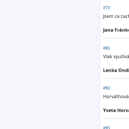
#71
Jsem za zac
Jana Fránk
#81
Vlak využív
Lenka Ond
#92
Horváthová
Yveta Horv
#95