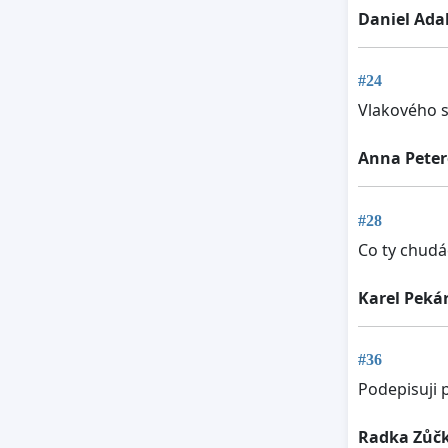
Daniel Ada
#24
Vlakového s
Anna Pete
#28
Co ty chudác
Karel Peká
#36
Podepisuji 
Radka Zůč