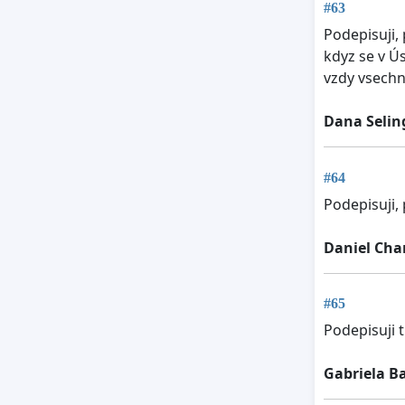
#63
Podepisuji,
kdyz se v Ú
vzdy vsechn
Dana Selin
#64
Podepisuji,
Daniel Cha
#65
Podepisuji t
Gabriela B