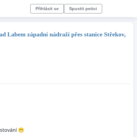
Přihlásit se
Spustit petici
nad Labem západní nádraží přes stanice Střekov,
estování 😁