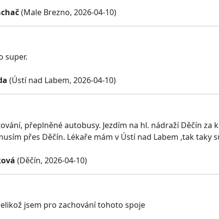
achač
(Male Brezno, 2026-04-10)
o super.
da
(Ústí nad Labem, 2026-04-10)
tování, přeplněné autobusy. Jezdím na hl. nádraží Děčín za 
usím přes Děčín. Lékaře mám v Ústí nad Labem ,tak taky su
ková
(Děčín, 2026-04-10)
 jelikož jsem pro zachování tohoto spoje