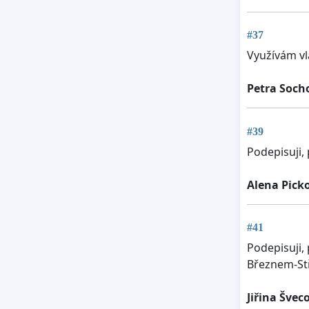
#37
Využívám vl
Petra Soch
#39
Podepisuji, 
Alena Pick
#41
Podepisuji,
Březnem-St
Jiřina Švec