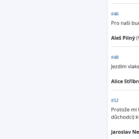
#46
Pro naši bu
Aleš Pilný
(
#48
Jezdim vlak
Alice Stříb
#52
Protože mi t
důchodci) k
Jaroslav N