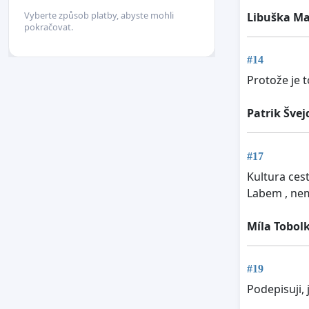
Vyberte způsob platby, abyste mohli
Libuška M
pokračovat.
#14
Protože je t
Patrik Švej
#17
Kultura ces
Labem , nem
Míla Tobol
#19
Podepisuji,