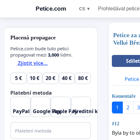
Petice.com
Prohledávat petice
CS ▼
Petice za
Placená propagace
Velké Bře
Petice.com bude tuto petici
propagovat mezi
3,000
lidmi.
Sdíle
Zjistit více...
5 €
10 €
20 €
40 €
80 €
Petice
Platební metoda
Komentáře
1
2
3
PayPal
Google Pay
Apple Pay
Kreditní karta
#12
Platební metoda
Byla by to 