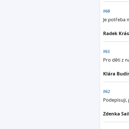
#60
Je potřeba 
Radek Krá
#61
Pro děti z n
Klára Budí
#62
Podepisuji,
Zdenka Sai