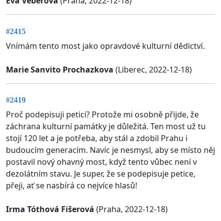
Eva Veberová
(Praha, 2022-12-18)
#2415
Vnímám tento most jako opravdové kulturní dědictví.
Marie Sanvito Prochazkova
(Liberec, 2022-12-18)
#2419
Proč podepisuji petici? Protože mi osobně přijde, že
záchrana kulturní památky je důležitá. Ten most už tu
stojí 120 let a je potřeba, aby stál a zdobil Prahu i
budoucím generacím. Navíc je nesmysl, aby se místo něj
postavil nový ohavný most, když tento vůbec není v
dezolátním stavu. Je super, že se podepisuje petice,
přeji, ať se nasbírá co nejvíce hlasů!
Irma Tóthová Fišerová
(Praha, 2022-12-18)