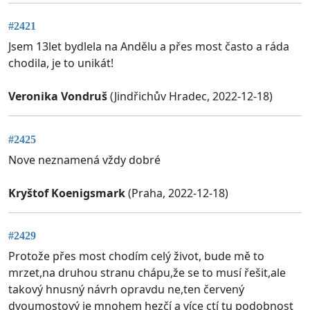
#2421
Jsem 13let bydlela na Andělu a přes most často a ráda
chodila, je to unikát!
Veronika Vondruš
(Jindřichův Hradec, 2022-12-18)
#2425
Nove neznamená vždy dobré
Kryštof Koenigsmark
(Praha, 2022-12-18)
#2429
Protože přes most chodím celý život, bude mě to
mrzet,na druhou stranu chápu,že se to musí řešit,ale
takový hnusný návrh opravdu ne,ten červený
dvoumostový je mnohem hezčí a více ctí tu podobnost