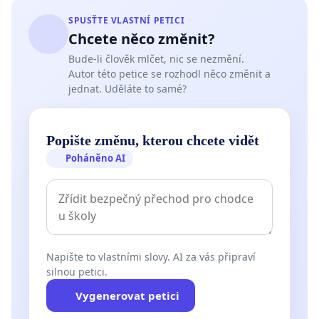
SPUSŤTE VLASTNÍ PETICI
Chcete něco změnit?
Bude-li člověk mlčet, nic se nezmění.
Autor této petice se rozhodl něco změnit a
jednat. Uděláte to samé?
Popište změnu, kterou chcete vidět
Poháněno AI
Napište to vlastními slovy. AI za vás připraví
silnou petici.
Vygenerovat petici