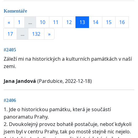
Komentáře
«
1
...
10
11
12
13
14
15
16
17
...
132
»
#2405
Záleží mi na historických a kulturních památkách v naší
zemi.
Jana Jandová
(Pardubice, 2022-12-18)
#2406
1. Jde o historickou památku, která je součástí
panoramatu Prahy.
2. Dvoukolejný provoz bohatě postačuje, neboť kdykoli
jsem byl v centru Prahy, tak po mostě stejně nic nejelo.