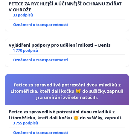
PETICE ZA RYCHLEJŠÍ A ÚČINNĚJŠÍ OCHRANU ZVÍŘAT
V OHROŽE
33 podpisů
Oznámení o transparentnosti
Vyjádření podpory pro udělení milosti – Denis
1 770 podpisů
Oznámení o transparentnosti
Petice za spravedlivé potrestání dvou mladíků z
Litoměřicka, kteří dali kočku 😿 do sušičky, zapnuli
ji a umírání zvířete natočili.
Petice za spravedlivé potrestání dvou mladíků z
Litoměřicka, kteří dali kočku 😿 do sušičky, zapnuli ji
a umírání zvířete natočili.
3 755 podpisů
Oznámení o transparentnosti