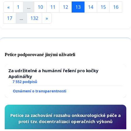
«
1
...
10
11
12
13
14
15
16
17
...
132
»
Petice podporované jinými uživateli
Za udržitelné a humánní řešení pro kočky
Apolinářky
7 552 podpisů
Oznámení o transparentnosti
Petice za zachování rozsahu onkourologické péče a
proti tzv. docentralizaci operačních výkonů