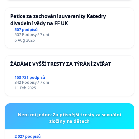
Petice za zachování suverenity Katedry
divadelní vědy na FF UK
507 podpisů
507 Podpisy / 7 dní
6 Aug 2026
ŽÁDÁME VYŠŠÍ TRESTY ZA TÝRÁNÍ ZVÍŘAT
153 721 podpisů
342 Podpisy / 7 dní
11 Feb 2025
Není mi jedno: Za přísnější tresty za sexuální
zločiny na dětech
2 027 podpisů