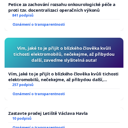
Petice za zachování rozsahu onkourologické péče a
proti tzv. docentralizaci operačních výkonů
841 podpisů
Oznámení o transparentnosti
Vím, jaké to je přijít o blízkého člověka kvůli
tichosti elektromobilů, nečekejme, až přibydou
další, zaveďme slyšitelná auta!
Vím, jaké to je přijít o blízkého člověka kvůli tichosti
elektromobilů, nečekejme, až přibydou další,
zaveďme slyšitelná auta!
257 podpisů
Oznámení o transparentnosti
Zastavte prodej Letiště Václava Havla
10 podpisů
Oznámení o transparentnosti