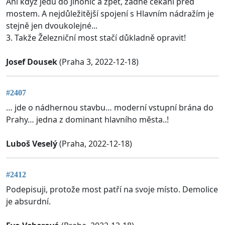
Ani když jedu do Jinonic a zpět, žádné čekání před
mostem. A nejdůležitější spojení s Hlavním nádražím je
stejně jen dvoukolejné...
3. Takže Železniční most stačí důkladně opravit!
Josef Dousek
(Praha 3, 2022-12-18)
#2407
… jde o nádhernou stavbu… moderní vstupní brána do
Prahy… jedna z dominant hlavního města..!
Luboš Veselý
(Praha, 2022-12-18)
#2412
Podepisuji, protože most patří na svoje místo. Demolice
je absurdní.