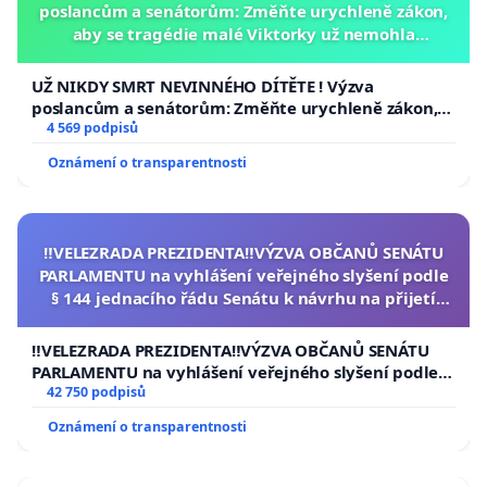
poslancům a senátorům: Změňte urychleně zákon,
aby se tragédie malé Viktorky už nemohla
opakovat!
UŽ NIKDY SMRT NEVINNÉHO DÍTĚTE ! Výzva
poslancům a senátorům: Změňte urychleně zákon,
aby se tragédie malé Viktorky už nemohla opakovat!
4 569 podpisů
Oznámení o transparentnosti
‼️VELEZRADA PREZIDENTA‼️VÝZVA OBČANŮ SENÁTU
PARLAMENTU na vyhlášení veřejného slyšení podle
§ 144 jednacího řádu Senátu k návrhu na přijetí
usnesení k podání ústavní žaloby na prezidenta
republiky
‼️VELEZRADA PREZIDENTA‼️VÝZVA OBČANŮ SENÁTU
PARLAMENTU na vyhlášení veřejného slyšení podle §
144 jednacího řádu Senátu k návrhu na přijetí
42 750 podpisů
usnesení k podání ústavní žaloby na prezidenta
Oznámení o transparentnosti
republiky