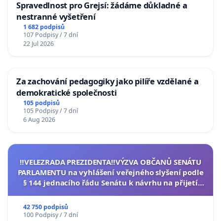
Spravedlnost pro Grejsí: žádáme důkladné a
nestranné vyšetření
1 682 podpisů
107 Podpisy / 7 dní
22 Jul 2026
Za zachování pedagogiky jako pilíře vzdělané a
demokratické společnosti
105 podpisů
105 Podpisy / 7 dní
6 Aug 2026
‼️VELEZRADA PREZIDENTA‼️VÝZVA OBČANŮ SENÁTU
PARLAMENTU na vyhlášení veřejného slyšení podle
§ 144 jednacího řádu Senátu k návrhu na přijetí
usnesení k podání ústavní žaloby na prezidenta
republiky
42 750 podpisů
100 Podpisy / 7 dní