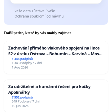
Vaše data zůstávají vaše
Ochrana soukromí od návrhu
Další petice, které by vás mohly zajímat
Zachování přímého vlakového spojení na lince
S2 v úseku Ostrava – Bohumín – Karviná – Mosty
u Jablunkova
1 348 podpisů
1 343 Podpisy / 7 dní
1 Aug 2026
Za udržitelné a humánní řešení pro kočky
Apolinářky
7 552 podpisů
649 Podpisy / 7 dní
10 Jun 2026