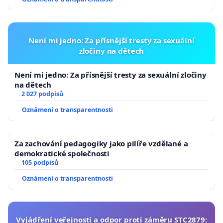
Není mi jedno: Za přísnější tresty za sexuální
zločiny na dětech
Není mi jedno: Za přísnější tresty za sexuální zločiny
na dětech
2 027 podpisů
Oznámení o transparentnosti
Za zachování pedagogiky jako pilíře vzdělané a
demokratické společnosti
105 podpisů
Oznámení o transparentnosti
Vyjádření veřejnosti a odpor proti záměru STC2879: