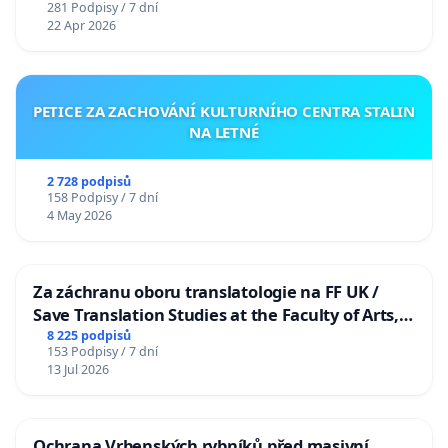
281 Podpisy / 7 dní
22 Apr 2026
PETICE ZA ZACHOVÁNÍ KULTURNÍHO CENTRA STALIN
NA LETNÉ
2 728 podpisů
158 Podpisy / 7 dní
4 May 2026
Za záchranu oboru translatologie na FF UK /
Save Translation Studies at the Faculty of Arts,
Charles University
8 225 podpisů
153 Podpisy / 7 dní
13 Jul 2026
Ochrana Vrbenských rybníků před masivní