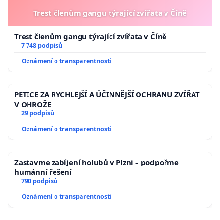
Trest členům gangu týrající zvířata v Číně
Trest členům gangu týrající zvířata v Číně
7 748 podpisů
Oznámení o transparentnosti
PETICE ZA RYCHLEJŠÍ A ÚČINNĚJŠÍ OCHRANU ZVÍŘAT
V OHROŽE
29 podpisů
Oznámení o transparentnosti
Zastavme zabíjení holubů v Plzni – podpořme
humánní řešení
790 podpisů
Oznámení o transparentnosti