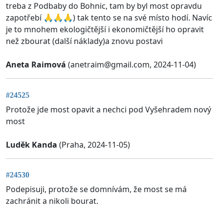
treba z Podbaby do Bohnic, tam by byl most opravdu
zapotřebí 🙏🙏🙏) tak tento se na své místo hodí. Navíc
je to mnohem ekologičtější i ekonomičtější ho opravit
než zbourat (další náklady)a znovu postavi
Aneta Raimová
(
anetraim@gmail.com
, 2024-11-04)
#24525
Protože jde most opavit a nechci pod Vyšehradem nový
most
Luděk Kanda
(Praha, 2024-11-05)
#24530
Podepisuji, protože se domnívám, že most se má
zachránit a nikoli bourat.