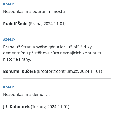
#24415
Nesouhlasím s bouráním mostu
Rudolf Šmíd
(Praha, 2024-11-01)
#24417
Praha už Stratila svého génia loci už příliš díky
dementnímu přistěhovalcům neznajicich kontinuitu
historie Prahy.
Bohumil Kučera
(
kreator@centrum.cz
, 2024-11-01)
#24419
Nesouhlasím s demolicí.
Jiří Kohoutek
(Turnov, 2024-11-01)