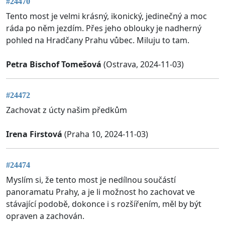
#24470
Tento most je velmi krásný, ikonický, jedinečný a moc
ráda po něm jezdím. Přes jeho oblouky je nadherný
pohled na Hradčany Prahu vůbec. Miluju to tam.
Petra Bischof Tomešová
(Ostrava, 2024-11-03)
#24472
Zachovat z úcty našim předkům
Irena Firstová
(Praha 10, 2024-11-03)
#24474
Myslím si, že tento most je nedílnou součástí
panoramatu Prahy, a je li možnost ho zachovat ve
stávající podobě, dokonce i s rozšířením, měl by být
opraven a zachován.