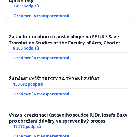
Apolinářky
7 499 podpisů
Oznámení o transparentnosti
Za záchranu oboru translatologie na FF UK / Save
Translation Studies at the Faculty of Arts, Charles
University
8 203 podpisů
Oznámení o transparentnosti
ŽÁDÁME VYŠŠÍ TRESTY ZA TÝRÁNÍ ZVÍŘAT
153 682 podpisů
Oznámení o transparentnosti
Výzva k rezignaci ústavního soudce JUDr. Josefa Baxy
pro ohrožení důvěry ve spravedlivý proces
17 272 podpisů
Oznámení o transparentnosti