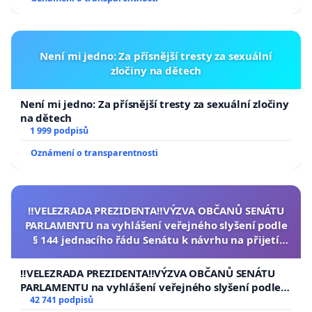
Není mi jedno: Za přísnější tresty za sexuální
zločiny na dětech
Není mi jedno: Za přísnější tresty za sexuální zločiny
na dětech
1 999 podpisů
Oznámení o transparentnosti
‼️VELEZRADA PREZIDENTA‼️VÝZVA OBČANŮ SENÁTU
PARLAMENTU na vyhlášení veřejného slyšení podle
§ 144 jednacího řádu Senátu k návrhu na přijetí
usnesení k podání ústavní žaloby na prezidenta
republiky
‼️VELEZRADA PREZIDENTA‼️VÝZVA OBČANŮ SENÁTU
PARLAMENTU na vyhlášení veřejného slyšení podle §
144 jednacího řádu Senátu k návrhu na přijetí
42 741 podpisů