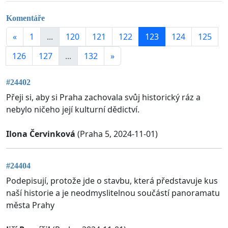
Komentáře
«
1
...
120
121
122
123
124
125
126
127
...
132
»
#24402
Přeji si, aby si Praha zachovala svůj historický ráz a
nebylo ničeho její kulturní dědictví.
Ilona Červinková
(Praha 5, 2024-11-01)
#24404
Podepisují, protože jde o stavbu, která představuje kus
naší historie a je neodmyslitelnou součástí panoramatu
města Prahy