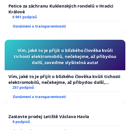
Petice za záchranu Kuklenských rondelů v Hradci
Králové
6 961 podpisů
Oznámení o transparentnosti
Vím, jaké to je přijít o blízkého člověka kvůli
tichosti elektromobilů, nečekejme, až přibydou
další, zaveďme slyšitelná auta!
Vím, jaké to je přijít o blízkého člověka kvůli tichosti
elektromobilů, nečekejme, až přibydou další,
zaveďme slyšitelná auta!
257 podpisů
Oznámení o transparentnosti
Zastavte prodej Letiště Václava Havla
9 podpisů