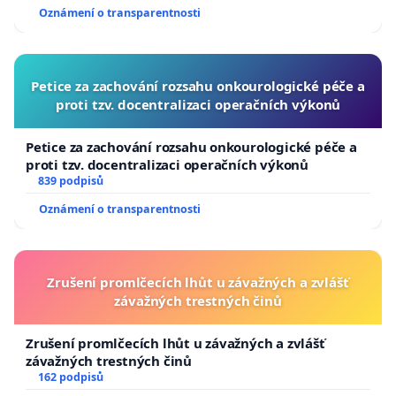
usnesení k podání ústavní žaloby na prezidenta
Oznámení o transparentnosti
republiky
Petice za zachování rozsahu onkourologické péče a
proti tzv. docentralizaci operačních výkonů
Petice za zachování rozsahu onkourologické péče a
proti tzv. docentralizaci operačních výkonů
839 podpisů
Oznámení o transparentnosti
Zrušení promlčecích lhůt u závažných a zvlášť
závažných trestných činů
Zrušení promlčecích lhůt u závažných a zvlášť
závažných trestných činů
162 podpisů