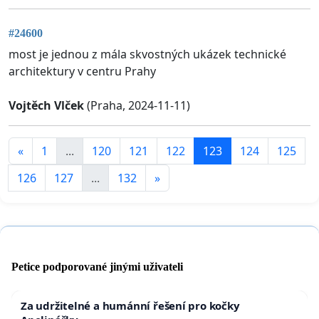
#24600
most je jednou z mála skvostných ukázek technické
architektury v centru Prahy
Vojtěch Vlček
(Praha, 2024-11-11)
«
1
...
120
121
122
123
124
125
126
127
...
132
»
Petice podporované jinými uživateli
Za udržitelné a humánní řešení pro kočky