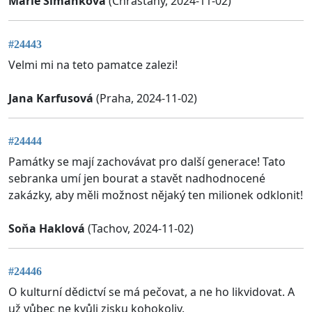
Marie Šimánková
(Chrášťany, 2024-11-02)
#24443
Velmi mi na teto pamatce zalezi!
Jana Karfusová
(Praha, 2024-11-02)
#24444
Památky se mají zachovávat pro další generace! Tato
sebranka umí jen bourat a stavět nadhodnocené
zakázky, aby měli možnost nějaký ten milionek odklonit!
Soňa Haklová
(Tachov, 2024-11-02)
#24446
O kulturní dědictví se má pečovat, a ne ho likvidovat. A
už vůbec ne kvůli zisku kohokoliv.