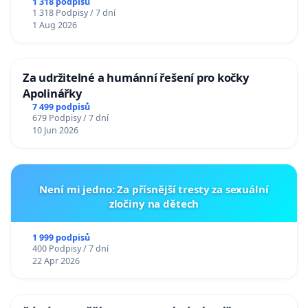
u Jablunkova
1 318 podpisů
1 318 Podpisy / 7 dní
1 Aug 2026
Za udržitelné a humánní řešení pro kočky
Apolinářky
7 499 podpisů
679 Podpisy / 7 dní
10 Jun 2026
Není mi jedno: Za přísnější tresty za sexuální
zločiny na dětech
1 999 podpisů
400 Podpisy / 7 dní
22 Apr 2026