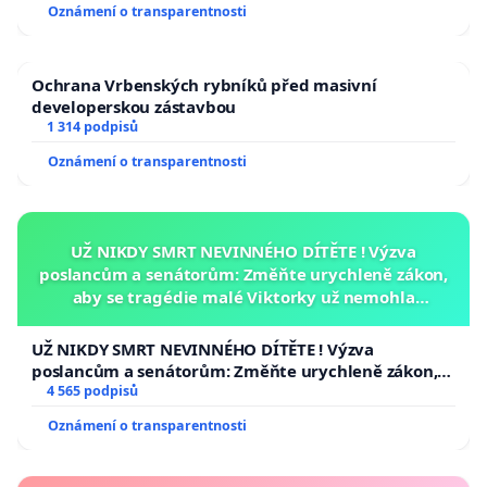
Oznámení o transparentnosti
Ochrana Vrbenských rybníků před masivní
developerskou zástavbou
1 314 podpisů
Oznámení o transparentnosti
UŽ NIKDY SMRT NEVINNÉHO DÍTĚTE ! Výzva
poslancům a senátorům: Změňte urychleně zákon,
aby se tragédie malé Viktorky už nemohla
opakovat!
UŽ NIKDY SMRT NEVINNÉHO DÍTĚTE ! Výzva
poslancům a senátorům: Změňte urychleně zákon,
aby se tragédie malé Viktorky už nemohla opakovat!
4 565 podpisů
Oznámení o transparentnosti