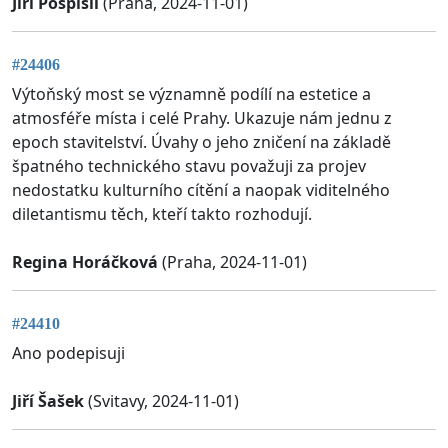
Jiří Pospíšil
(Praha, 2024-11-01)
#24406
Výtoňský most se významně podílí na estetice a
atmosféře místa i celé Prahy. Ukazuje nám jednu z
epoch stavitelství. Úvahy o jeho zničení na základě
špatného technického stavu považuji za projev
nedostatku kulturního cítění a naopak viditelného
diletantismu těch, kteří takto rozhodují.
Regina Horáčková
(Praha, 2024-11-01)
#24410
Ano podepisuji
Jiří Šašek
(Svitavy, 2024-11-01)