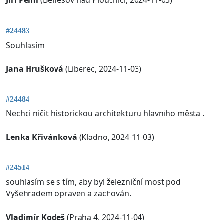
Jiří Peinl
(Benešov nad Ploučnicí, 2024-11-03)
#24483
Souhlasím
Jana Hrušková
(Liberec, 2024-11-03)
#24484
Nechci ničit historickou architekturu hlavního města .
Lenka Křivánková
(Kladno, 2024-11-03)
#24514
souhlasím se s tím, aby byl železniční most pod
Vyšehradem opraven a zachován.
Vladimír Kodeš
(Praha 4, 2024-11-04)