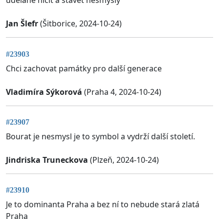
udělané ničit a stavět nesmysly
Jan Šlefr
(Šitborice, 2024-10-24)
#23903
Chci zachovat památky pro další generace
Vladimíra Sýkorová
(Praha 4, 2024-10-24)
#23907
Bourat je nesmysl je to symbol a vydrží další století.
Jindriska Truneckova
(Plzeň, 2024-10-24)
#23910
Je to dominanta Praha a bez ní to nebude stará zlatá
Praha