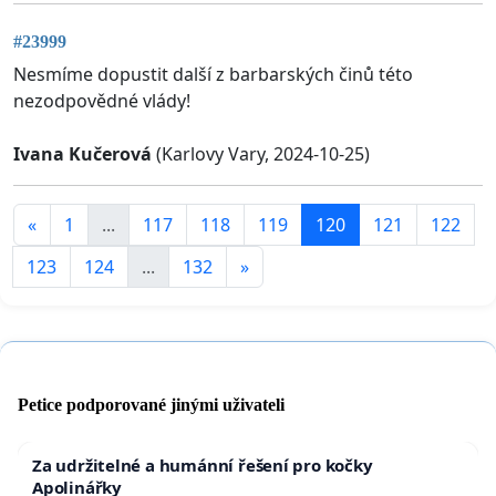
#23999
Nesmíme dopustit další z barbarských činů této
nezodpovědné vlády!
Ivana Kučerová
(Karlovy Vary, 2024-10-25)
«
1
...
117
118
119
120
121
122
123
124
...
132
»
Petice podporované jinými uživateli
Za udržitelné a humánní řešení pro kočky
Apolinářky