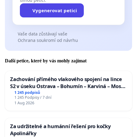
silnou petici.
Vygenerovat petici
Vaše data zůstávají vaše
Ochrana soukromí od návrhu
Další petice, které by vás mohly zajímat
Zachování přímého vlakového spojení na lince
S2 v úseku Ostrava – Bohumín – Karviná – Mosty
u Jablunkova
1 245 podpisů
1 245 Podpisy / 7 dní
1 Aug 2026
Za udržitelné a humánní řešení pro kočky
Apolinářky