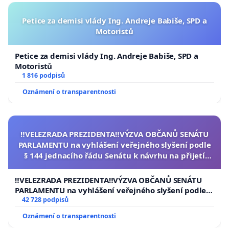
Petice za demisi vlády Ing. Andreje Babiše, SPD a
Motoristů
Petice za demisi vlády Ing. Andreje Babiše, SPD a
Motoristů
1 816 podpisů
Oznámení o transparentnosti
‼️VELEZRADA PREZIDENTA‼️VÝZVA OBČANŮ SENÁTU
PARLAMENTU na vyhlášení veřejného slyšení podle
§ 144 jednacího řádu Senátu k návrhu na přijetí
usnesení k podání ústavní žaloby na prezidenta
republiky
‼️VELEZRADA PREZIDENTA‼️VÝZVA OBČANŮ SENÁTU
PARLAMENTU na vyhlášení veřejného slyšení podle §
144 jednacího řádu Senátu k návrhu na přijetí
42 728 podpisů
usnesení k podání ústavní žaloby na prezidenta
Oznámení o transparentnosti
republiky