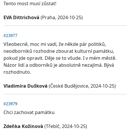
Tento most musí zůstat!
EVA Dittrichová
(Praha, 2024-10-25)
#23977
Všeobecně, moc mi vadí, že někde pár politiků,
neodborniků rozhodne zbourat kulturní památku,
pokud jde opravit. Děje se to všude. I v mém městě.
Názor lidí a odborníků je absolutně nezajímá. Bývá
rozhodnuto.
Vladimíra Dušková
(České Budějovice, 2024-10-25)
#23979
Chci zachovat památku
Zdeňka Kožinovà
(Třebíč, 2024-10-25)