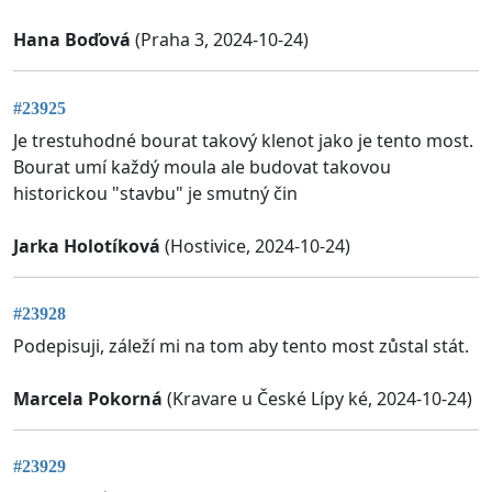
Hana Boďová
(Praha 3, 2024-10-24)
#23925
Je trestuhodné bourat takový klenot jako je tento most.
Bourat umí každý moula ale budovat takovou
historickou "stavbu" je smutný čin
Jarka Holotíková
(Hostivice, 2024-10-24)
#23928
Podepisuji, záleží mi na tom aby tento most zůstal stát.
Marcela Pokorná
(Kravare u České Lípy ké, 2024-10-24)
#23929