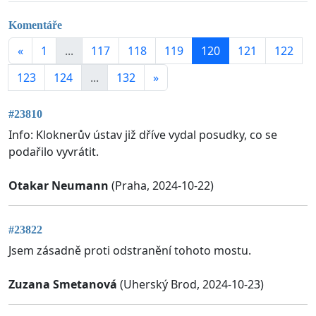
Komentáře
«
1
...
117
118
119
120
121
122
123
124
...
132
»
#23810
Info: Kloknerův ústav již dříve vydal posudky, co se
podařilo vyvrátit.
Otakar Neumann
(Praha, 2024-10-22)
#23822
Jsem zásadně proti odstranění tohoto mostu.
Zuzana Smetanová
(Uherský Brod, 2024-10-23)