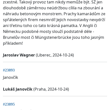
zcestné. Takový provoz tam nikdy memůže být. SŽ jen
dlouhodobě záměrnou neúdržbou cílila na zbourání a
náhradu betonovým monstrem. Prachy kamarádům ze
spřátelených firem nesmrdí! Jejich novostavby nevydrží
ani třetinu toho co tato krásná pamatka. V Anglii či
Německu podobné mosty slouží podstatně déle -
Brunelův most či Müngstenerbrücke jsou toho jasným
příkladem!
Jaroslav Wagner
(Liberec, 2024-10-24)
#23893
Janovčík
Lukáš Janovčík
(Praha, 2024-10-24)
#23895