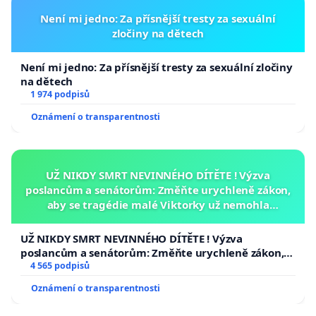
Není mi jedno: Za přísnější tresty za sexuální
zločiny na dětech
Není mi jedno: Za přísnější tresty za sexuální zločiny
na dětech
1 974 podpisů
Oznámení o transparentnosti
UŽ NIKDY SMRT NEVINNÉHO DÍTĚTE ! Výzva
poslancům a senátorům: Změňte urychleně zákon,
aby se tragédie malé Viktorky už nemohla
opakovat!
UŽ NIKDY SMRT NEVINNÉHO DÍTĚTE ! Výzva
poslancům a senátorům: Změňte urychleně zákon,
aby se tragédie malé Viktorky už nemohla opakovat!
4 565 podpisů
Oznámení o transparentnosti