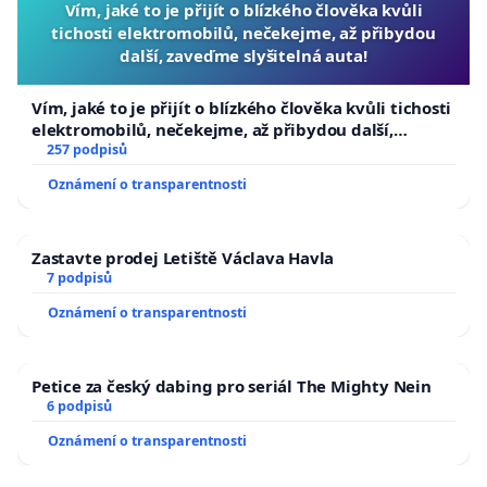
Vím, jaké to je přijít o blízkého člověka kvůli
tichosti elektromobilů, nečekejme, až přibydou
další, zaveďme slyšitelná auta!
Vím, jaké to je přijít o blízkého člověka kvůli tichosti
elektromobilů, nečekejme, až přibydou další,
zaveďme slyšitelná auta!
257 podpisů
Oznámení o transparentnosti
Zastavte prodej Letiště Václava Havla
7 podpisů
Oznámení o transparentnosti
Petice za český dabing pro seriál The Mighty Nein
6 podpisů
Oznámení o transparentnosti