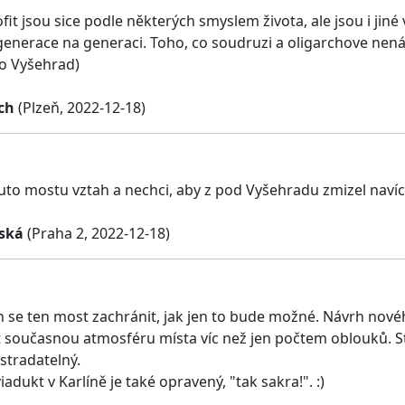
fit jsou sice podle některých smyslem života, ale jsou i jiné 
generace na generaci. Toho, co soudruzi a oligarchove nenávr
o Vyšehrad)
ch
(Plzeň, 2022-12-18)
o mostu vztah a nechci, aby z pod Vyšehradu zmizel navíc
ská
(Praha 2, 2022-12-18)
h se ten most zachránit, jak jen to bude možné. Návrh nové
 současnou atmosféru místa víc než jen počtem oblouků. Stá
stradatelný.
iadukt v Karlíně je také opravený, "tak sakra!". :)