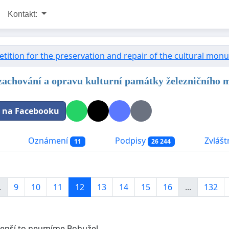
Kontakt:
etition for the preservation and repair of the cultural mo
 zachování a opravu kulturní památky železničního
t na Facebooku
Oznámení
Podpisy
Zvláštn
11
26 244
.
9
10
11
12
13
14
15
16
...
132
 lepší to neumíme.Bohužel