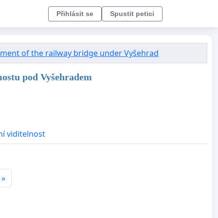
Přihlásit se
Spustit petici
nument of the railway bridge under Vyšehrad
 mostu pod Vyšehradem
í viditelnost
»