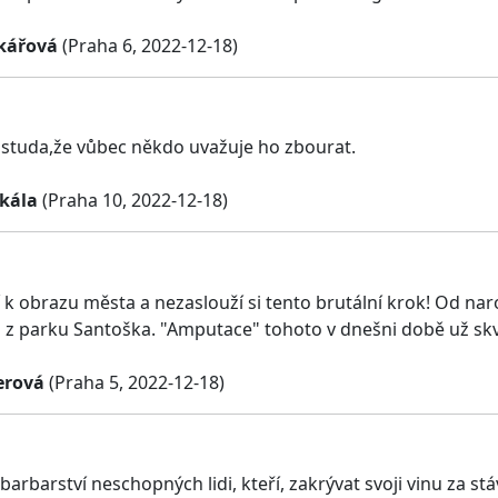
ikářová
(Praha 6, 2022-12-18)
ostuda,že vůbec někdo uvažuje ho zbourat.
Skála
(Praha 10, 2022-12-18)
 k obrazu města a nezaslouží si tento brutální krok! Od nar
 z parku Santoška. "Amputace" tohoto v dnešni době už skv
erová
(Praha 5, 2022-12-18)
barbarství neschopných lidi, kteří, zakrývat svoji vinu za st