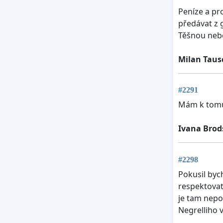
Peníze a pro
předávat z 
Těšnou neb
Milan Taus
#2291
Mám k tomut
Ivana Brod
#2298
Pokusil byc
respektovat
je tam nepo
Negrelliho v