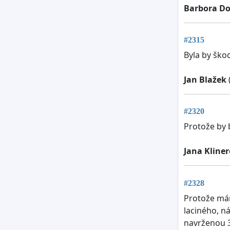
Barbora Do
#2315
Byla by ško
Jan Blažek
#2320
Protože by 
Jana Kline
#2328
Protože mám
laciného, n
navrženou 3.