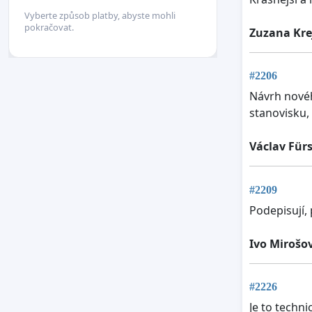
Vyberte způsob platby, abyste mohli
pokračovat.
Zuzana Kre
#2206
Návrh novéh
stanovisku,
Václav Fürs
#2209
Podepisují,
Ivo Mirošo
#2226
Je to techn