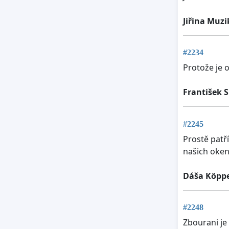
Jiřina Muz
#2234
Protože je 
František 
#2245
Prostě patří
našich oken
Dáša Köpp
#2248
Zbourani je 