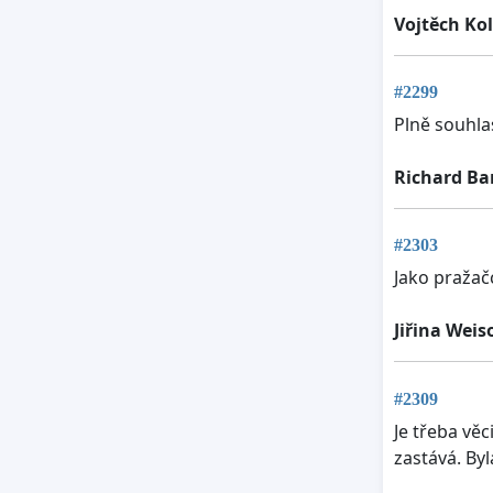
Vojtěch Kol
#2299
Plně souhla
Richard Ba
#2303
Jako pražačc
Jiřina Weis
#2309
Je třeba vě
zastává. By