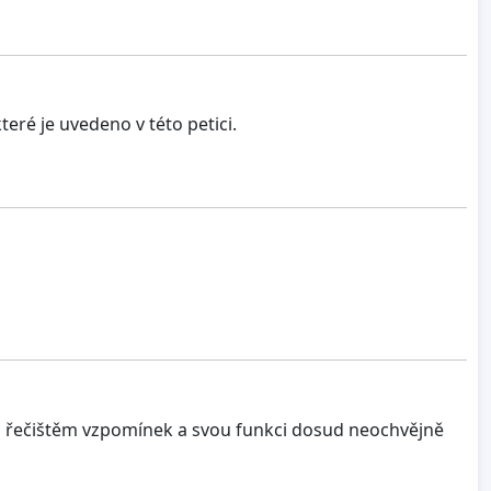
eré je uvedeno v této petici.
ým řečištěm vzpomínek a svou funkci dosud neochvějně