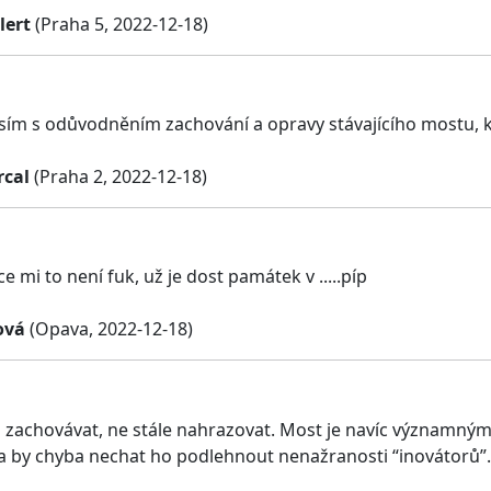
lert
(Praha 5, 2022-12-18)
sím s odůvodněním zachování a opravy stávajícího mostu, kt
rcal
(Praha 2, 2022-12-18)
e mi to není fuk, už je dost památek v .....píp
ová
(Opava, 2022-12-18)
ci zachovávat, ne stále nahrazovat. Most je navíc významn
la by chyba nechat ho podlehnout nenažranosti “inovátorů”.