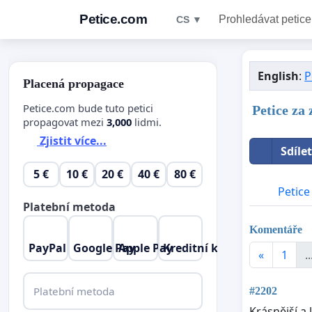
Petice.com
Prohledávat petice
CS ▼
English
:
P
Placená propagace
Petice.com bude tuto petici
Petice za
propagovat mezi
3,000
lidmi.
Zjistit více...
Sdíle
5 €
10 €
20 €
40 €
80 €
Petice
Platební metoda
Komentáře
PayPal
Google Pay
Apple Pay
Kreditní karta
«
1
..
Platební metoda
#2202
Krásnější a