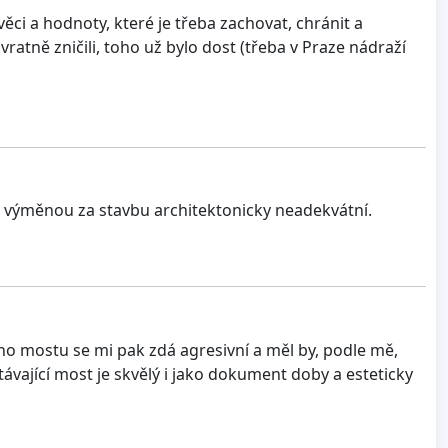
věci a hodnoty, které je třeba zachovat, chránit a
atně zničili, toho už bylo dost (třeba v Praze nádraží
 výměnou za stavbu architektonicky neadekvátní.
ho mostu se mi pak zdá agresivní a měl by, podle mě,
vající most je skvělý i jako dokument doby a esteticky