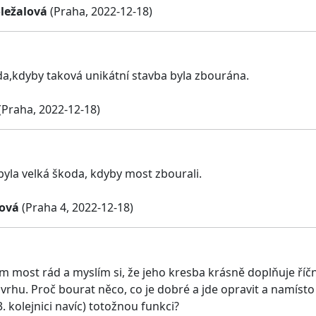
ležalová
(Praha, 2022-12-18)
da,kdyby taková unikátní stavba byla zbourána.
(Praha, 2022-12-18)
byla velká škoda, kdyby most zbourali.
rová
(Praha 4, 2022-12-18)
 most rád a myslím si, že jeho kresba krásně doplňuje říč
ávrhu. Proč bourat něco, co je dobré a jde opravit a namíst
 kolejnici navíc) totožnou funkci?