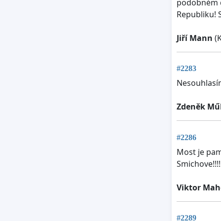
podobném duc
Republiku! 
Jiří Mann
(K
#2283
Nesouhlasí
Zdeněk Műl
#2286
Most je pam
Smichove!!!!
Viktor Mah
#2289