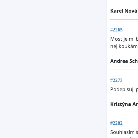
Karel Nová
#2265
Most je mi 
nej koukám
Andrea Sch
#2273
Podepisuji 
Kristýna A
#2282
Souhlasím s