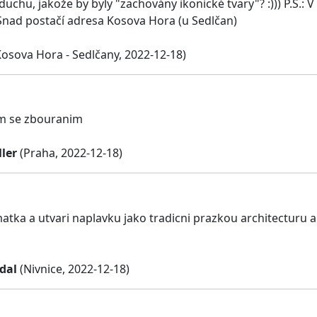
hu, jakože by byly "zachovány ikonické tvary"? :))) P.S.: V 
Snad postačí adresa Kosova Hora (u Sedlčan)
osova Hora - Sedlčany, 2022-12-18)
m se zbouranim
ler
(Praha, 2022-12-18)
atka a utvari naplavku jako tradicni prazkou architecturu
dal
(Nivnice, 2022-12-18)