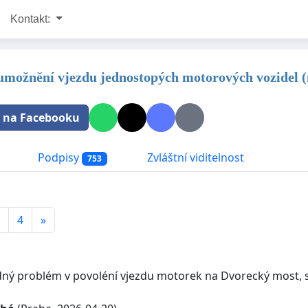
Kontakt:
 umožnění vjezdu jednostopých motorových vozidel 
t na Facebooku
Podpisy
Zvláštní viditelnost
753
4
»
ný problém v povoléní vjezdu motorek na Dvorecký most, st