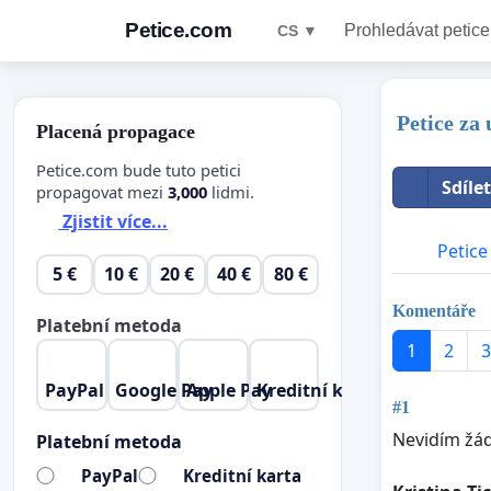
Petice.com
Prohledávat petice
CS ▼
Petice za
Placená propagace
Petice.com bude tuto petici
Sdíle
propagovat mezi
3,000
lidmi.
Zjistit více...
Petice
5 €
10 €
20 €
40 €
80 €
Komentáře
Platební metoda
1
2
3
PayPal
Google Pay
Apple Pay
Kreditní karta
#1
Nevidím žád
Platební metoda
PayPal
Kreditní karta