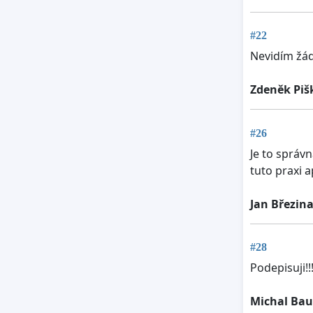
#22
Nevidím žád
Zdeněk Piš
#26
Je to správ
tuto praxi a
Jan Březin
#28
Podepisuji!!
Michal Bau