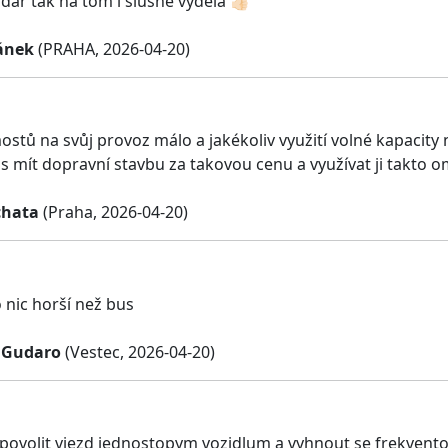
ar tak na tom i slušně vydělá 👍🏻
ánek
(PRAHA, 2026-04-20)
stů na svůj provoz málo a jakékoliv využití volné kapacity
xus mít dopravní stavbu za takovou cenu a využívat ji takt
chata
(Praha, 2026-04-20)
 nic horší než bus
a Gudaro
(Vestec, 2026-04-20)
 povolit vjezd jednostopym vozidlum a vyhnout se frekve