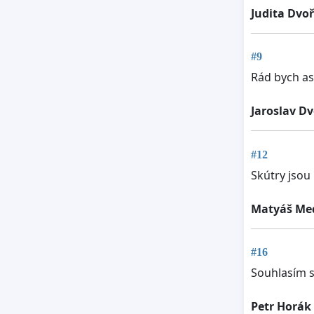
Judita Dvo
#9
Rád bych as
Jaroslav D
#12
Skútry jsou
Matyáš Me
#16
Souhlasím 
Petr Horák