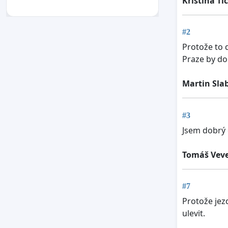
Kristina Ti
#2
Protože to 
Praze by d
Martin Sla
#3
Jsem dobrý 
Tomáš Vev
#7
Protože jez
ulevit.