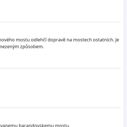
 nového mostu odlehčí dopravě na mostech ostatních. Je
o omezeným způsobem.
ntovanemu barandovskemu mostu.