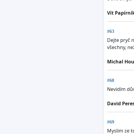
Vít Papírní
#63
Dejte pryč 
všechny, ne
Michal Ho
#68
Nevidím dův
David Pere
#69
Myslim ze to