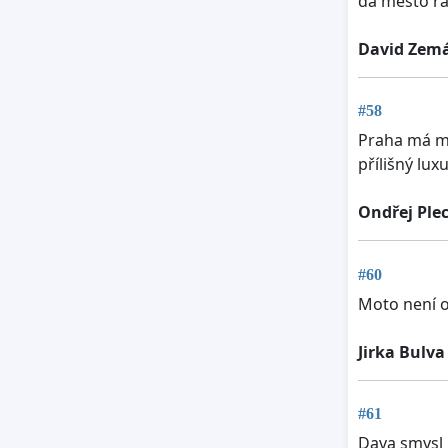
dá město rad
David Zem
#58
Praha má mo
přílišný lu
Ondřej Ple
#60
Moto není o
Jirka Bulv
#61
Dava smysl