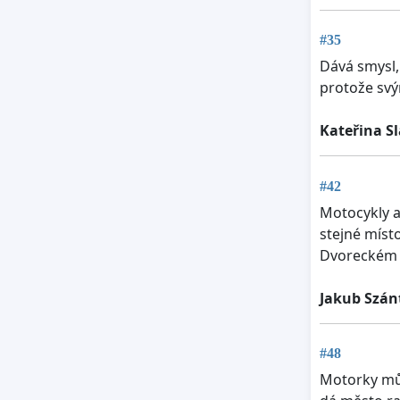
#35
Dává smysl,
protože svý
Kateřina S
#42
Motocykly a
stejné míst
Dvoreckém m
Jakub Szán
#48
Motorky můž