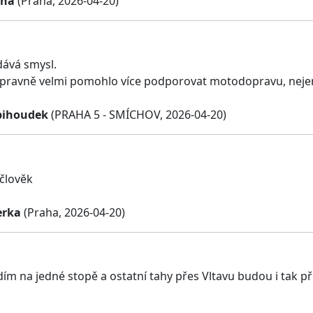
chá
(Praha, 2026-04-20)
dává smysl.
opravně velmi pomohlo více podporovat motodopravu, nej
bihoudek
(PRAHA 5 - SMÍCHOV, 2026-04-20)
člověk
erka
(Praha, 2026-04-20)
dím na jedné stopě a ostatní tahy přes Vltavu budou i tak