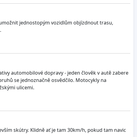
y umožnit jednostopým vozidlům objízdnout trasu,
.
ativy automobilové dopravy - jeden člověk v autě zabere
h pruhů se jednoznačně osvědčilo. Motocykly na
skými ulicemi.
ším skútry. Klidně ať je tam 30km/h, pokud tam navic