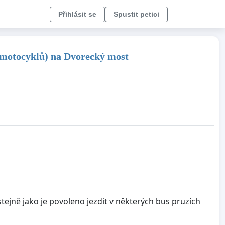
Přihlásit se
Spustit petici
(motocyklů) na Dvorecký most
ejně jako je povoleno jezdit v některých bus pruzích