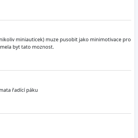
nikoliv miniauticek) muze pusobit jako minimotivace pro
 mela byt tato moznost.
hmata řadící páku