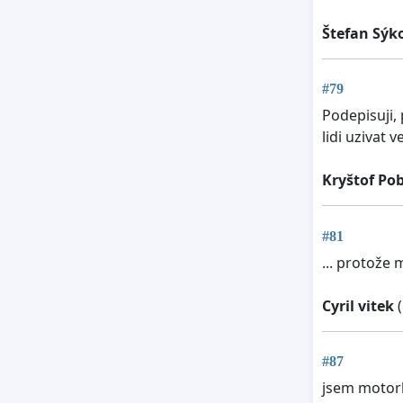
Štefan Sýk
#79
Podepisuji,
lidi uzivat
Kryštof Pob
#81
... protože
Cyril vitek
(
#87
jsem motor