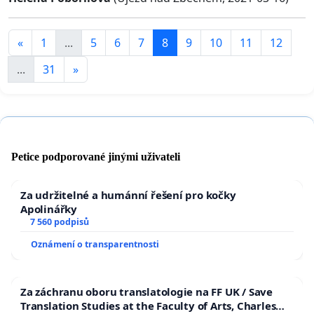
«
1
...
5
6
7
8
9
10
11
12
...
31
»
Petice podporované jinými uživateli
Za udržitelné a humánní řešení pro kočky
Apolinářky
7 560 podpisů
Oznámení o transparentnosti
Za záchranu oboru translatologie na FF UK / Save
Translation Studies at the Faculty of Arts, Charles