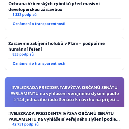
Ochrana Vrbenských rybníků před masivní
developerskou zástavbou
1 332 podpisů
Oznámení o transparentnosti
Zastavme zabíjení holubů v Plzni – podpořme
humánní řešení
833 podpisů
Oznámení o transparentnosti
‼️VELEZRADA PREZIDENTA‼️VÝZVA OBČANŮ SENÁTU
PARLAMENTU na vyhlášení veřejného slyšení podle
§ 144 jednacího řádu Senátu k návrhu na přijetí
usnesení k podání ústavní žaloby na prezidenta
republiky
‼️VELEZRADA PREZIDENTA‼️VÝZVA OBČANŮ SENÁTU
PARLAMENTU na vyhlášení veřejného slyšení podle §
144 jednacího řádu Senátu k návrhu na přijetí
42 751 podpisů