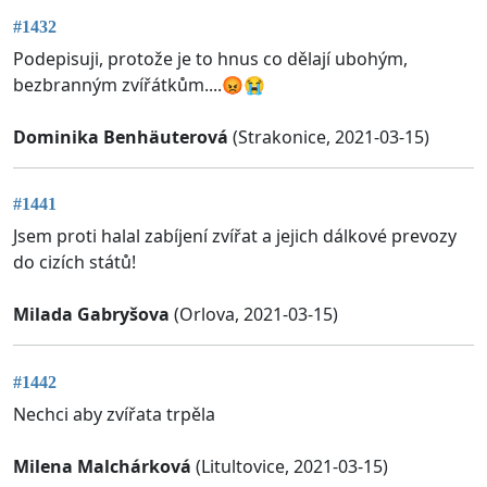
#1432
Podepisuji, protože je to hnus co dělají ubohým,
bezbranným zvířátkům....😡😭
Dominika Benhäuterová
(Strakonice, 2021-03-15)
#1441
Jsem proti halal zabíjení zvířat a jejich dálkové prevozy
do cizích států!
Milada Gabryšova
(Orlova, 2021-03-15)
#1442
Nechci aby zvířata trpěla
Milena Malchárková
(Litultovice, 2021-03-15)