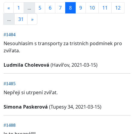
«
1
...
5
6
7
8
9
10
11
12
...
31
»
#1404
Nesouhlasím s transporty za tristních podmínek pro
zvířata.
Ludmila Cholevová
(Havířov, 2021-03-15)
#1405
Nepřeji si utrpení zvířat.
Simona Paskerová
(Tupesy 34, 2021-03-15)
#1408
Je to hrozné!!!!