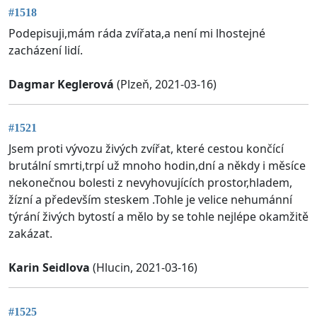
#1518
Podepisuji,mám ráda zvířata,a není mi lhostejné
zacházení lidí.
Dagmar Keglerová
(Plzeň, 2021-03-16)
#1521
Jsem proti vývozu živých zvířat, které cestou končící
brutální smrti,trpí už mnoho hodin,dní a někdy i měsíce
nekonečnou bolesti z nevyhovujících prostor,hladem,
žízní a především steskem .Tohle je velice nehumánní
týrání živých bytostí a mělo by se tohle nejlépe okamžitě
zakázat.
Karin Seidlova
(Hlucin, 2021-03-16)
#1525