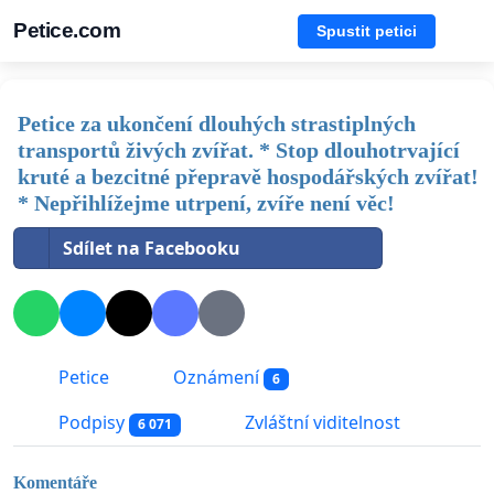
Petice.com
Spustit petici
Petice za ukončení dlouhých strastiplných
transportů živých zvířat. * Stop dlouhotrvající
kruté a bezcitné přepravě hospodářských zvířat!
* Nepřihlížejme utrpení, zvíře není věc!
Sdílet na Facebooku
Petice
Oznámení
6
Podpisy
Zvláštní viditelnost
6 071
Komentáře