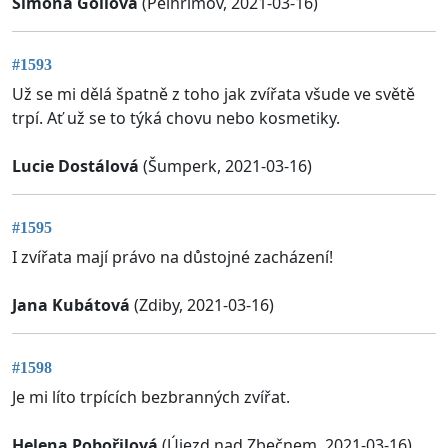
Simona Gollová
(Pelhrimov, 2021-03-16)
#1593
Už se mi dělá špatně z toho jak zvířata všude ve světě
trpí. Ať už se to týká chovu nebo kosmetiky.
Lucie Dostálová
(Šumperk, 2021-03-16)
#1595
I zvířata mají právo na důstojné zacházení!
Jana Kubátová
(Zdiby, 2021-03-16)
#1598
Je mi líto trpících bezbranných zvířat.
Helena Pobořilová
(Újezd nad Zbečnem, 2021-03-16)