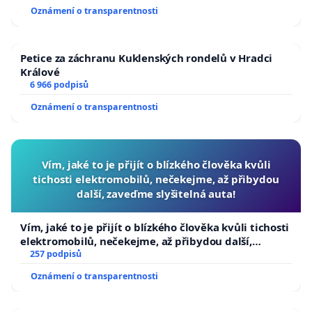
usnesení k podání ústavní žaloby na prezidenta
Oznámení o transparentnosti
republiky
Petice za záchranu Kuklenských rondelů v Hradci
Králové
6 966 podpisů
Oznámení o transparentnosti
Vím, jaké to je přijít o blízkého člověka kvůli
tichosti elektromobilů, nečekejme, až přibydou
další, zaveďme slyšitelná auta!
Vím, jaké to je přijít o blízkého člověka kvůli tichosti
elektromobilů, nečekejme, až přibydou další,
zaveďme slyšitelná auta!
257 podpisů
Oznámení o transparentnosti