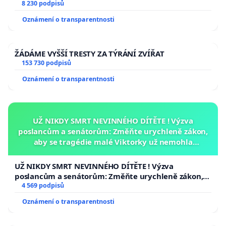
University
8 230 podpisů
Oznámení o transparentnosti
ŽÁDÁME VYŠŠÍ TRESTY ZA TÝRÁNÍ ZVÍŘAT
153 730 podpisů
Oznámení o transparentnosti
UŽ NIKDY SMRT NEVINNÉHO DÍTĚTE ! Výzva
poslancům a senátorům: Změňte urychleně zákon,
aby se tragédie malé Viktorky už nemohla
opakovat!
UŽ NIKDY SMRT NEVINNÉHO DÍTĚTE ! Výzva
poslancům a senátorům: Změňte urychleně zákon,
aby se tragédie malé Viktorky už nemohla opakovat!
4 569 podpisů
Oznámení o transparentnosti