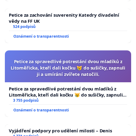
Petice za zachování suverenity Katedry divadelní
vědy na FF UK
524 podpisů
Oznámení o transparentnosti
Petice za spravedlivé potrestání dvou mladíků z
Litoměřicka, kteří dali kočku 😿 do sušičky, zapnuli
ji a umírání zvířete natočili.
Petice za spravedlivé potrestání dvou mladíků z
Litoměřicka, kteří dali kočku 😿 do sušičky, zapnuli ji
a umírání zvířete natočili.
3 755 podpisů
Oznámení o transparentnosti
Vyjádření podpory pro udělení milosti – Denis