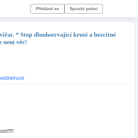
Přihlásit se
Spustit petici
ířat. * Stop dlouhotrvající kruté a bezcitné
e není věc!
viditelnost
ti!!!!!