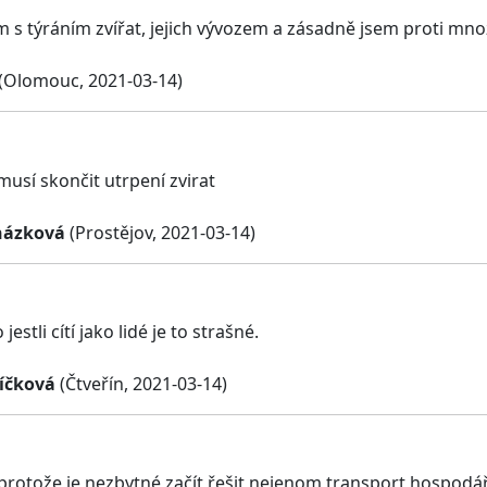
 s týráním zvířat, jejich vývozem a zásadně jsem proti mn
(Olomouc, 2021-03-14)
musí skončit utrpení zvirat
házková
(Prostějov, 2021-03-14)
o jestli cítí jako lidé je to strašné.
íčková
(Čtveřín, 2021-03-14)
 protože je nezbytné začít řešit nejenom transport hospodářs