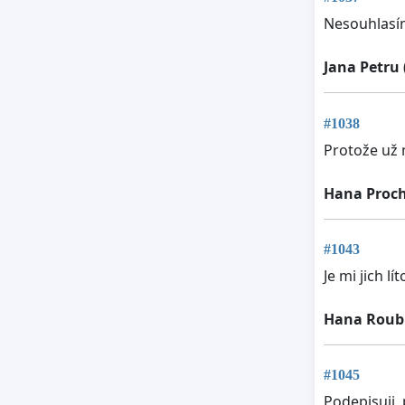
Nesouhlasím
Jana Petru
#1038
Protože už 
Hana Proc
#1043
Je mi jich lít
Hana Roub
#1045
Podepisuji,