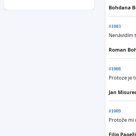
Bohdana B
#1003
Nenávidím t
Roman Bo
#1008
Protoze je t
Jan Misure
#1009
Protože mi n
Filip Papež