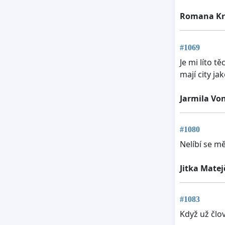
Romana Kr
#1069
Je mi líto tě
mají city jako
Jarmila Vo
#1080
Nelíbí se mě
Jitka Mate
#1083
Když už člov