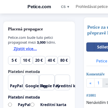
Petice.com
Prohledávat petice
CS ▼
Petice za 
Placená propagace
přepravě 
Petice.com bude tuto petici
propagovat mezi
3,000
lidmi.
Sdíle
Zjistit více...
5 €
10 €
20 €
40 €
80 €
Petice
Platební metoda
Komentáře
«
1
..
PayPal
Google Pay
Apple Pay
Kreditní karta
#1001
Platební metoda
Nenávidím tý
PayPal
Kreditní karta