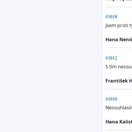
#1010
Jsem proti t
Hana Neni
#1012
S tím nesouh
František 
#1016
Nesouhlasím
Hana Kalis