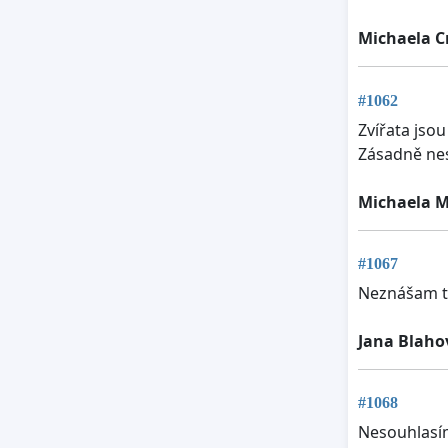
Michaela C
#1062
Zvířata jsou
Zásadně nes
Michaela 
#1067
Neznášam tý
Jana Blaho
#1068
Nesouhlasím