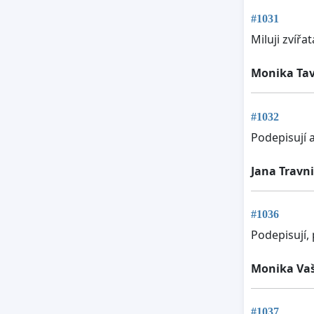
#1031
Miluji zvířa
Monika Tav
#1032
Podepisují a
Jana Travn
#1036
Podepisují,
Monika Vaš
#1037