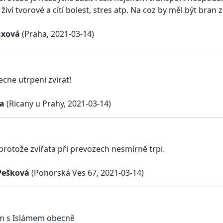
 živí tvorové a cítí bolest, stres atp. Na coz by měl být bran z
uxová
(Praha, 2021-03-14)
ecne utrpeni zvirat!
a
(Ricany u Prahy, 2021-03-14)
 protože zvířata při prevozech nesmírně trpi.
Pešková
(Pohorská Ves 67, 2021-03-14)
m s Islámem obecně