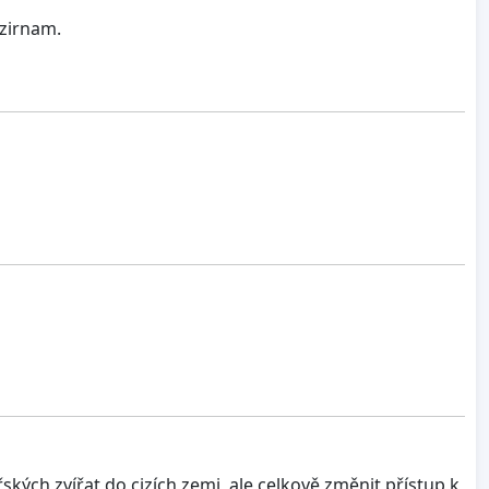
ozirnam.
kých zvířat do cizích zemi, ale celkově změnit přístup k