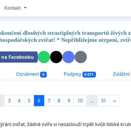
Kontakt:
ukončení dlouhých strastiplných transportů živých zv
hospodářských zvířat! * Nepřihlížejme utrpení, zvíř
t na Facebooku
Oznámení
Podpisy
Zvláštní 
6
6 071
.
3
4
5
6
7
8
9
10
...
31
»
rání zvířat, žádné zvíře si nezaslouží trpět kvůli lidské krutos