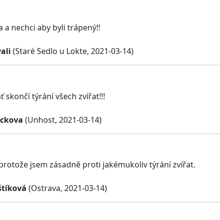
ta a nechci aby byli trápený!!
ali
(Staré Sedlo u Lokte, 2021-03-14)
ť skončí týrání všech zvířat!!!
ickova
(Unhost, 2021-03-14)
 protože jsem zásadně proti jakémukoliv týrání zvířat.
tíková
(Ostrava, 2021-03-14)