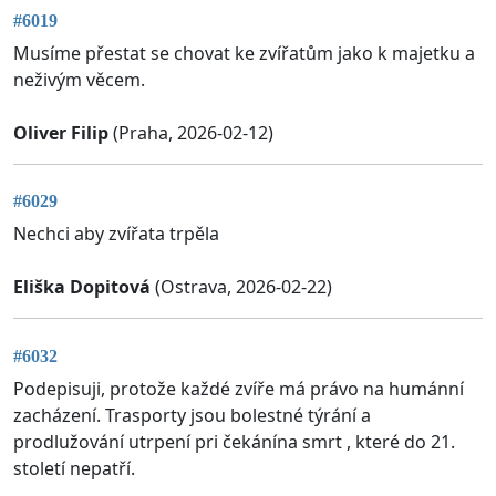
#6019
Musíme přestat se chovat ke zvířatům jako k majetku a
neživým věcem.
Oliver Filip
(Praha, 2026-02-12)
#6029
Nechci aby zvířata trpěla
Eliška Dopitová
(Ostrava, 2026-02-22)
#6032
Podepisuji, protože každé zvíře má právo na humánní
zacházení. Trasporty jsou bolestné týrání a
prodlužování utrpení pri čekánína smrt , které do 21.
století nepatří.