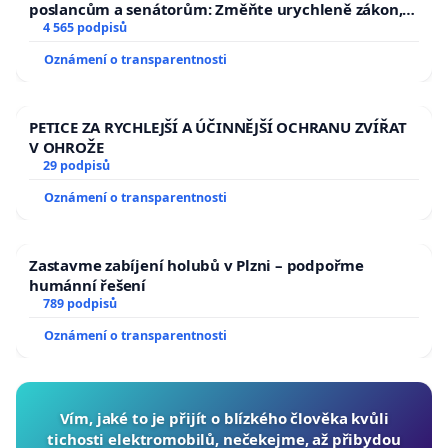
poslancům a senátorům: Změňte urychleně zákon,
aby se tragédie malé Viktorky už nemohla opakovat!
4 565 podpisů
Oznámení o transparentnosti
PETICE ZA RYCHLEJŠÍ A ÚČINNĚJŠÍ OCHRANU ZVÍŘAT
V OHROŽE
29 podpisů
Oznámení o transparentnosti
Zastavme zabíjení holubů v Plzni – podpořme
humánní řešení
789 podpisů
Oznámení o transparentnosti
Vím, jaké to je přijít o blízkého člověka kvůli
tichosti elektromobilů, nečekejme, až přibydou