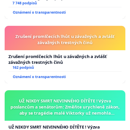
7 748 podpisů
Oznámení o transparentnosti
Zrušení promlčecích lhůt u závažných a zvlášť
závažných trestných činů
Zrušení promlčecích lhůt u závažných a zvlášť
závažných trestných činů
162 podpisů
Oznámení o transparentnosti
UŽ NIKDY SMRT NEVINNÉHO DÍTĚTE ! Výzva
poslancům a senátorům: Změňte urychleně zákon,
aby se tragédie malé Viktorky už nemohla
opakovat!
UŽ NIKDY SMRT NEVINNÉHO DÍTĚTE ! Výzva