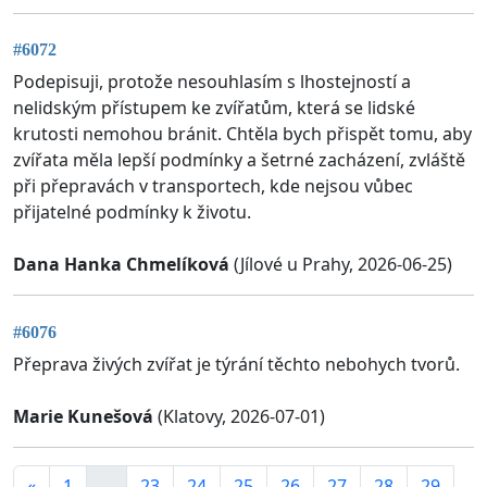
#6072
Podepisuji, protože nesouhlasím s lhostejností a
nelidským přístupem ke zvířatům, která se lidské
krutosti nemohou bránit. Chtěla bych přispět tomu, aby
zvířata měla lepší podmínky a šetrné zacházení, zvláště
při přepravách v transportech, kde nejsou vůbec
přijatelné podmínky k životu.
Dana Hanka Chmelíková
(Jílové u Prahy, 2026-06-25)
#6076
Přeprava živých zvířat je týrání těchto nebohych tvorů.
Marie Kunešová
(Klatovy, 2026-07-01)
«
1
...
23
24
25
26
27
28
29