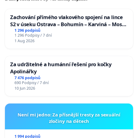
Zachování přímého vlakového spojení na lince
S2 v úseku Ostrava – Bohumín – Karviná – Mosty
u Jablunkova
1 296 podpisů
1 296 Podpisy / 7 dní
1 Aug 2026
Za udržitelné a humánní řešení pro kočky
Apolinářky
7 476 podpisů
690 Podpisy / 7 dní
10 Jun 2026
Není mi jedno: Za přísnější tresty za sexuální
zločiny na dětech
1 994 podpisů