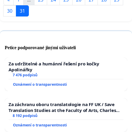
30
31
Petice podporované jinými uživateli
Za udržitelné a humánní řešení pro kočky
Apolinářky
7 476 podpisů
Oznámení o transparentnosti
Za záchranu oboru translatologie na FF UK / Save
Translation Studies at the Faculty of Arts, Charles
University
8 192 podpisů
Oznámení o transparentnosti