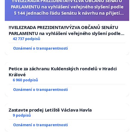
‼️VELEZRADA PREZIDENTA‼️VÝZVA OBČANŮ SENÁTU
PARLAMENTU na vyhlášení veřejného slyšení podle
§ 144 jednacího řádu Senátu k návrhu na přijetí
usnesení k podání ústavní žaloby na prezidenta
republiky
‼️VELEZRADA PREZIDENTA‼️VÝZVA OBČANŮ SENÁTU
PARLAMENTU na vyhlášení veřejného slyšení podle §
144 jednacího řádu Senátu k návrhu na přijetí
42 737 podpisů
usnesení k podání ústavní žaloby na prezidenta
Oznámení o transparentnosti
republiky
Petice za záchranu Kuklenských rondelů v Hradci
Králové
6 960 podpisů
Oznámení o transparentnosti
Zastavte prodej Letiště Václava Havla
9 podpisů
Oznámení o transparentnosti