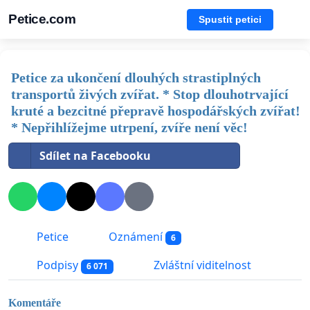
Petice.com
Spustit petici
Petice za ukončení dlouhých strastiplných
transportů živých zvířat. * Stop dlouhotrvající
kruté a bezcitné přepravě hospodářských zvířat!
* Nepřihlížejme utrpení, zvíře není věc!
Sdílet na Facebooku
Petice
Oznámení
6
Podpisy
Zvláštní viditelnost
6 071
Komentáře