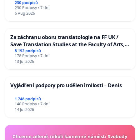
230 podpisů
230 Podpisy / 7 dní
6 Aug 2026
Za záchranu oboru translatologie na FF UK /
Save Translation Studies at the Faculty of Arts,
Charles University
8 192 podpisů
178 Podpisy / 7 dní
13 Jul 2026
Vyjádření podpory pro udělení milosti – Denis
1 748 podpisů
140 Podpisy / 7 dní
14 Jul 2026
Chceme zelené, nikoli kamenné náměstí Svobody