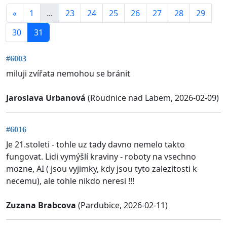
«
1
...
23
24
25
26
27
28
29
30
31
#6003
miluji zvířata nemohou se bránit
Jaroslava Urbanová
(Roudnice nad Labem, 2026-02-09)
#6016
Je 21.stoleti - tohle uz tady davno nemelo takto
fungovat. Lidi vymýšlí kraviny - roboty na vsechno
mozne, AI ( jsou vyjimky, kdy jsou tyto zalezitosti k
necemu), ale tohle nikdo neresi !!!
Zuzana Brabcova
(Pardubice, 2026-02-11)