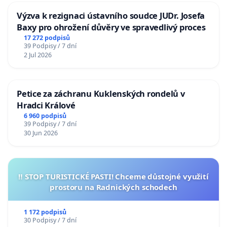
Výzva k rezignaci ústavního soudce JUDr. Josefa
Baxy pro ohrožení důvěry ve spravedlivý proces
17 272 podpisů
39 Podpisy / 7 dní
2 Jul 2026
Petice za záchranu Kuklenských rondelů v
Hradci Králové
6 960 podpisů
39 Podpisy / 7 dní
30 Jun 2026
‼️ STOP TURISTICKÉ PASTI! Chceme důstojné využití
prostoru na Radnických schodech
1 172 podpisů
30 Podpisy / 7 dní