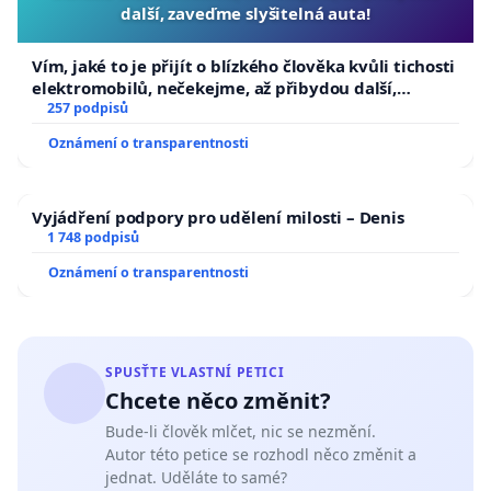
další, zaveďme slyšitelná auta!
Vím, jaké to je přijít o blízkého člověka kvůli tichosti
elektromobilů, nečekejme, až přibydou další,
zaveďme slyšitelná auta!
257 podpisů
Oznámení o transparentnosti
Vyjádření podpory pro udělení milosti – Denis
1 748 podpisů
Oznámení o transparentnosti
SPUSŤTE VLASTNÍ PETICI
Chcete něco změnit?
Bude-li člověk mlčet, nic se nezmění.
Autor této petice se rozhodl něco změnit a
jednat. Uděláte to samé?