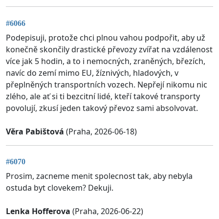
#6066
Podepisuji, protože chci plnou vahou podpořit, aby už
konečně skončily drastické převozy zvířat na vzdálenost
více jak 5 hodin, a to i nemocných, zraněných, březích,
navíc do zemí mimo EU, žíznivých, hladových, v
přeplněných transportních vozech. Nepřejí nikomu nic
zlého, ale ať si ti bezcitní lidé, kteří takové transporty
povolují, zkusí jeden takový převoz sami absolvovat.
Věra Pabištová
(Praha, 2026-06-18)
#6070
Prosim, zacneme menit spolecnost tak, aby nebyla
ostuda byt clovekem? Dekuji.
Lenka Hofferova
(Praha, 2026-06-22)