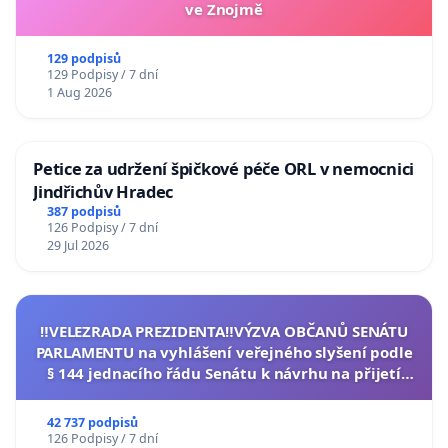
ve Znojmě
129 podpisů
129 Podpisy / 7 dní
1 Aug 2026
Petice za udržení špičkové péče ORL v nemocnici
Jindřichův Hradec
387 podpisů
126 Podpisy / 7 dní
29 Jul 2026
‼️VELEZRADA PREZIDENTA‼️VÝZVA OBČANŮ SENÁTU
PARLAMENTU na vyhlášení veřejného slyšení podle
§ 144 jednacího řádu Senátu k návrhu na přijetí
usnesení k podání ústavní žaloby na prezidenta
republiky
42 737 podpisů
126 Podpisy / 7 dní