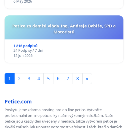
6 May 2026
Petice za demisi vlády Ing. Andreje Babiše, SPD a
Motoristů
1 816 podpisů
24 Podpisy / 7 dní
12 Jun 2026
1
2
3
4
5
6
7
8
»
Petice.com
Poskytujeme zdarma hosting pro on-line petice. Vytvořte
profesionální on-line petici díky našim výkonným službám. Naše
petice jsou každý den uvedeny v médiích, takže vytvoření petice je
skvělý způsob, jak upoutat pozornost veřejnosti i těch, kteří o daných