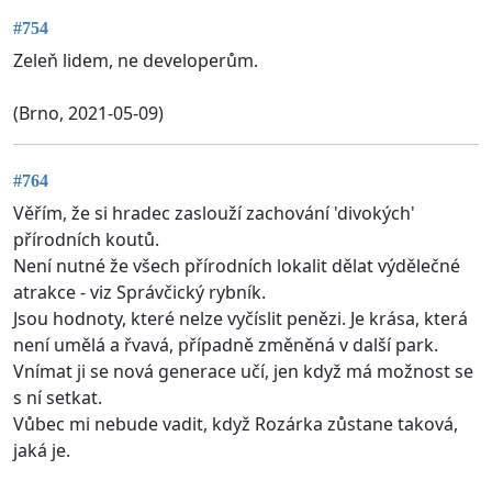
#754
Zeleň lidem, ne developerům.
(Brno, 2021-05-09)
#764
Věřím, že si hradec zaslouží zachování 'divokých'
přírodních koutů.
Není nutné že všech přírodních lokalit dělat výdělečné
atrakce - viz Správčický rybník.
Jsou hodnoty, které nelze vyčíslit penězi. Je krása, která
není umělá a řvavá, případně změněná v další park.
Vnímat ji se nová generace učí, jen když má možnost se
s ní setkat.
Vůbec mi nebude vadit, když Rozárka zůstane taková,
jaká je.