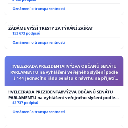
University
Oznámení o transparentnosti
ŽÁDÁME VYŠŠÍ TRESTY ZA TÝRÁNÍ ZVÍŘAT
153 673 podpisů
Oznámení o transparentnosti
‼️VELEZRADA PREZIDENTA‼️VÝZVA OBČANŮ SENÁTU
PARLAMENTU na vyhlášení veřejného slyšení podle
§ 144 jednacího řádu Senátu k návrhu na přijetí
usnesení k podání ústavní žaloby na prezidenta
republiky
‼️VELEZRADA PREZIDENTA‼️VÝZVA OBČANŮ SENÁTU
PARLAMENTU na vyhlášení veřejného slyšení podle §
144 jednacího řádu Senátu k návrhu na přijetí
42 737 podpisů
usnesení k podání ústavní žaloby na prezidenta
Oznámení o transparentnosti
republiky