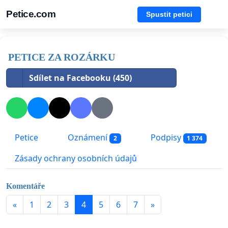
Petice.com
Spustit petici
PETICE ZA ROZÁRKU
Sdílet na Facebooku (450)
Petice
Oznámení
Podpisy
2
1 374
Zásady ochrany osobních údajů
Komentáře
«
1
2
3
4
5
6
7
»