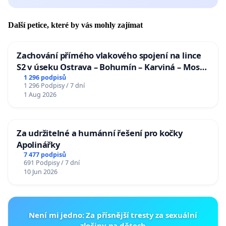
Další petice, které by vás mohly zajímat
Zachování přímého vlakového spojení na lince
S2 v úseku Ostrava – Bohumín – Karviná – Mosty
u Jablunkova
1 296 podpisů
1 296 Podpisy / 7 dní
1 Aug 2026
Za udržitelné a humánní řešení pro kočky
Apolinářky
7 477 podpisů
691 Podpisy / 7 dní
10 Jun 2026
Není mi jedno: Za přísnější tresty za sexuální
zločiny na dětech