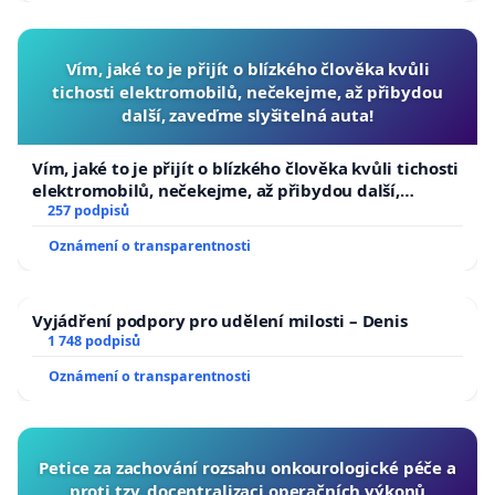
Vím, jaké to je přijít o blízkého člověka kvůli
tichosti elektromobilů, nečekejme, až přibydou
další, zaveďme slyšitelná auta!
Vím, jaké to je přijít o blízkého člověka kvůli tichosti
elektromobilů, nečekejme, až přibydou další,
zaveďme slyšitelná auta!
257 podpisů
Oznámení o transparentnosti
Vyjádření podpory pro udělení milosti – Denis
1 748 podpisů
Oznámení o transparentnosti
Petice za zachování rozsahu onkourologické péče a
proti tzv. docentralizaci operačních výkonů