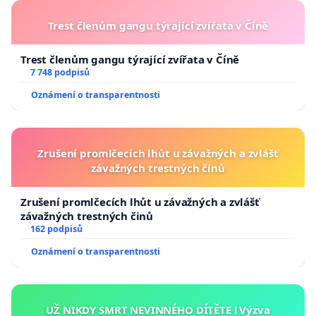
Trest členům gangu týrající zvířata v Číně
Trest členům gangu týrající zvířata v Číně
7 748 podpisů
Oznámení o transparentnosti
Zrušení promlčecích lhůt u závažných a zvlášť
závažných trestných činů
Zrušení promlčecích lhůt u závažných a zvlášť
závažných trestných činů
162 podpisů
Oznámení o transparentnosti
UŽ NIKDY SMRT NEVINNÉHO DÍTĚTE ! Výzva