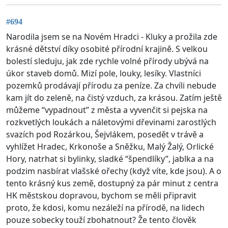
#694
Narodila jsem se na Novém Hradci - Kluky a prožila zde
krásné dětství díky osobité přírodní krajině. S velkou
bolestí sleduju, jak zde rychle volné přírody ubývá na
úkor staveb domů. Mizí pole, louky, lesíky. Vlastníci
pozemků prodávají přírodu za peníze. Za chvíli nebude
kam jít do zeleně, na čistý vzduch, za krásou. Zatím ještě
můžeme “vypadnout” z města a vyvenčit si pejska na
rozkvetlých loukách a náletovými dřevinami zarostlých
svazích pod Rozárkou, Šejvlákem, posedět v trávě a
vyhlížet Hradec, Krkonoše a Sněžku, Malý Žalý, Orlické
Hory, natrhat si bylinky, sladké “špendlíky”, jablka a na
podzim nasbírat vlašské ořechy (když víte, kde jsou). A o
tento krásný kus země, dostupný za pár minut z centra
HK městskou dopravou, bychom se měli připravit
proto, že kdosi, komu nezáleží na přírodě, na lidech
pouze sobecky touží zbohatnout? Že tento člověk