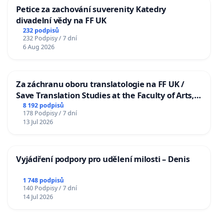
Petice za zachování suverenity Katedry
divadelní vědy na FF UK
232 podpisů
232 Podpisy / 7 dní
6 Aug 2026
Za záchranu oboru translatologie na FF UK /
Save Translation Studies at the Faculty of Arts,
Charles University
8 192 podpisů
178 Podpisy / 7 dní
13 Jul 2026
Vyjádření podpory pro udělení milosti – Denis
1 748 podpisů
140 Podpisy / 7 dní
14 Jul 2026