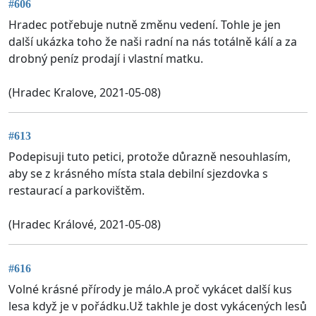
#606
Hradec potřebuje nutně změnu vedení. Tohle je jen
další ukázka toho že naši radní na nás totálně kálí a za
drobný peníz prodají i vlastní matku.
(Hradec Kralove, 2021-05-08)
#613
Podepisuji tuto petici, protože důrazně nesouhlasím,
aby se z krásného místa stala debilní sjezdovka s
restaurací a parkovištěm.
(Hradec Králové, 2021-05-08)
#616
Volné krásné přírody je málo.A proč vykácet další kus
lesa když je v pořádku.Už takhle je dost vykácených lesů