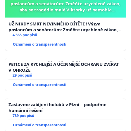
poslancům a senátorům: Změňte urychleně zákon,
aby se tragédie malé Viktorky už nemohla
opakovat!
UŽ NIKDY SMRT NEVINNÉHO DÍTĚTE ! Výzva
poslancům a senátorům: Změňte urychleně zákon,
aby se tragédie malé Viktorky už nemohla opakovat!
4 565 podpisů
Oznámení o transparentnosti
PETICE ZA RYCHLEJŠÍ A ÚČINNĚJŠÍ OCHRANU ZVÍŘAT
V OHROŽE
29 podpisů
Oznámení o transparentnosti
Zastavme zabíjení holubů v Plzni – podpořme
humánní řešení
789 podpisů
Oznámení o transparentnosti