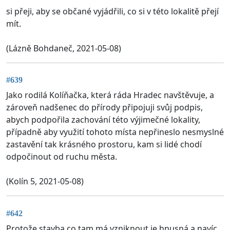
si přeji, aby se občané vyjádřili, co si v této lokalitě přejí
mít.
(Lázně Bohdaneč, 2021-05-08)
#639
Jako rodilá Kolíňačka, která ráda Hradec navštěvuje, a
zároveň nadšenec do přírody připojuji svůj podpis,
abych podpořila zachování této výjimečné lokality,
případně aby využití tohoto místa nepřineslo nesmyslné
zastavění tak krásného prostoru, kam si lidé chodí
odpočinout od ruchu města.
(Kolín 5, 2021-05-08)
#642
Protože stavba co tam má vzniknout,je hnusná a navíc