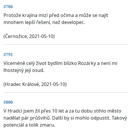
#786
Protože krajina mizí před očima a může se najít
mnohem lepší řešení, než developer..
(Černožice, 2021-05-10)
#791
Víceméně celý život bydlím blízko Rozárky a není mi
lhostejný její osud.
(Hradec Králové, 2021-05-10)
#800
V Hradci jsem žil přes 10 let a za tu dobu stihlo město
nadělat pár průšvihů. Další by si mohlo odpustit. Takový
potenciál a tolik zmaru.