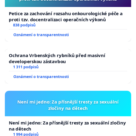
Petice za zachování rozsahu onkourologické péče a
proti tzv. docentralizaci operačních výkonů
838 podpisů
Oznámení o transparentnosti
Ochrana Vrbenských rybníků před masivní
developerskou zástavbou
1 311 podpisů
Oznámení o transparentnosti
Není mi jedno: Za přísnější tresty za sexuální
zločiny na dětech
Není mi jedno: Za přísnější tresty za sexuální zločiny
na dětech
1 994 podpisů