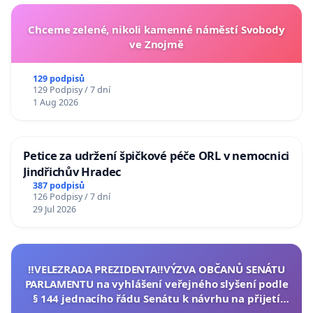
Chceme zelené, nikoli kamenné náměstí Svobody
ve Znojmě
129 podpisů
129 Podpisy / 7 dní
1 Aug 2026
Petice za udržení špičkové péče ORL v nemocnici
Jindřichův Hradec
387 podpisů
126 Podpisy / 7 dní
29 Jul 2026
‼️VELEZRADA PREZIDENTA‼️VÝZVA OBČANŮ SENÁTU
PARLAMENTU na vyhlášení veřejného slyšení podle
§ 144 jednacího řádu Senátu k návrhu na přijetí