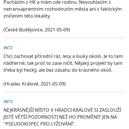
Pocházím z HK a mám zde rodinu. Nesouhlasím s
netransaprentním rozhodnutím města ani s faktickým
zničením této lokality.
(České Budějovice, 2021-05-09)
#672
Chci zachovat přírodní ráz, lesy a louky okolo. Je to tam
nádherné, tak proč to zase ničit. Nějaký projekt by tam
třeba byl hezký, ale bez zásahu do krásného okolí.
(Hradec Králové, 2021-05-09)
#675
NEJKRÁSNĚJŠÍ MÍSTO V HRADCI KRÁLOVÉ SI ZASLOUŽÍ
JISTĚ VĚTŠÍ POZORNOSTI NEŽ HO PROMĚNIT JEN NA
"PSEUDOKOPEC PRO LYŽOVÁNÍ".