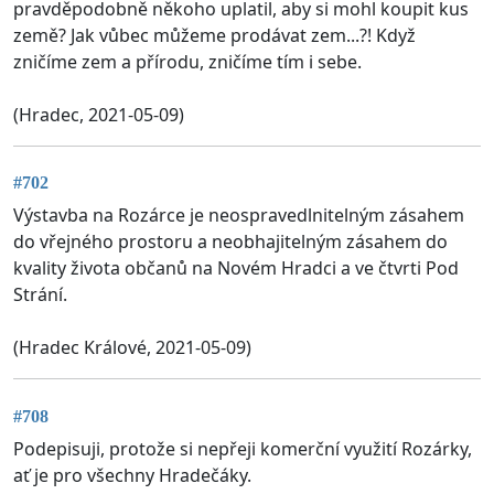
pravděpodobně někoho uplatil, aby si mohl koupit kus
země? Jak vůbec můžeme prodávat zem...?! Když
zničíme zem a přírodu, zničíme tím i sebe.
(Hradec, 2021-05-09)
#702
Výstavba na Rozárce je neospravedlnitelným zásahem
do vřejného prostoru a neobhajitelným zásahem do
kvality života občanů na Novém Hradci a ve čtvrti Pod
Strání.
(Hradec Králové, 2021-05-09)
#708
Podepisuji, protože si nepřeji komerční využití Rozárky,
ať je pro všechny Hradečáky.