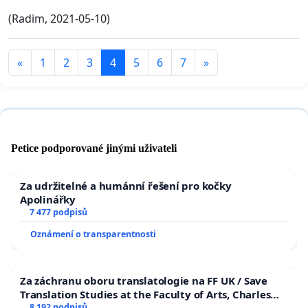
(Radim, 2021-05-10)
«
1
2
3
4
5
6
7
»
Petice podporované jinými uživateli
Za udržitelné a humánní řešení pro kočky
Apolinářky
7 477 podpisů
Oznámení o transparentnosti
Za záchranu oboru translatologie na FF UK / Save
Translation Studies at the Faculty of Arts, Charles
8 192 podpisů