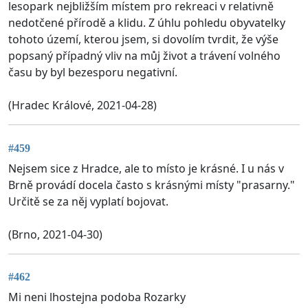
lesopark nejbližším místem pro rekreaci v relativně
nedotčené přírodě a klidu. Z úhlu pohledu obyvatelky
tohoto území, kterou jsem, si dovolím tvrdit, že výše
popsaný případný vliv na můj život a trávení volného
času by byl bezesporu negativní.
(Hradec Králové, 2021-04-28)
#459
Nejsem sice z Hradce, ale to místo je krásné. I u nás v
Brně provádí docela často s krásnými místy "prasarny."
Určitě se za něj vyplatí bojovat.
(Brno, 2021-04-30)
#462
Mi neni lhostejna podoba Rozarky