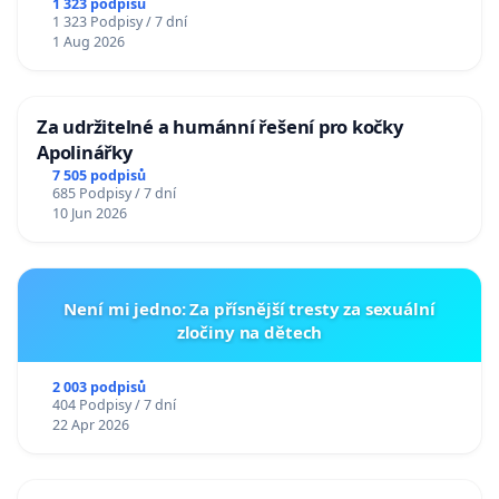
u Jablunkova
1 323 podpisů
1 323 Podpisy / 7 dní
1 Aug 2026
Za udržitelné a humánní řešení pro kočky
Apolinářky
7 505 podpisů
685 Podpisy / 7 dní
10 Jun 2026
Není mi jedno: Za přísnější tresty za sexuální
zločiny na dětech
2 003 podpisů
404 Podpisy / 7 dní
22 Apr 2026