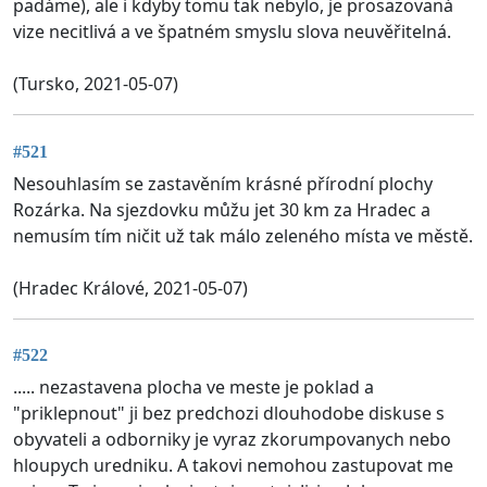
padáme), ale i kdyby tomu tak nebylo, je prosazovaná
vize necitlivá a ve špatném smyslu slova neuvěřitelná.
(Tursko, 2021-05-07)
#521
Nesouhlasím se zastavěním krásné přírodní plochy
Rozárka. Na sjezdovku můžu jet 30 km za Hradec a
nemusím tím ničit už tak málo zeleného místa ve městě.
(Hradec Králové, 2021-05-07)
#522
..... nezastavena plocha ve meste je poklad a
"priklepnout" ji bez predchozi dlouhodobe diskuse s
obyvateli a odborniky je vyraz zkorumpovanych nebo
hloupych uredniku. A takovi nemohou zastupovat me