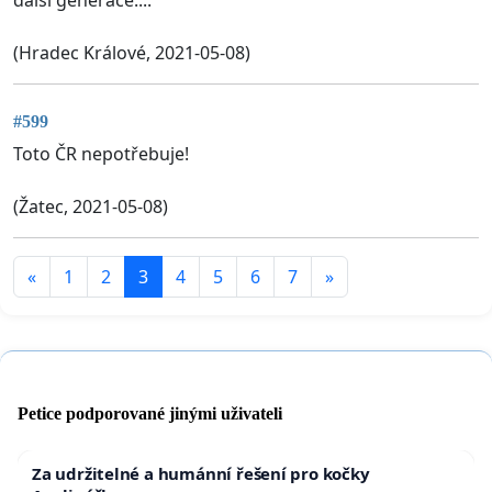
další generace....
(Hradec Králové, 2021-05-08)
#599
Toto ČR nepotřebuje!
(Žatec, 2021-05-08)
«
1
2
3
4
5
6
7
»
Petice podporované jinými uživateli
Za udržitelné a humánní řešení pro kočky