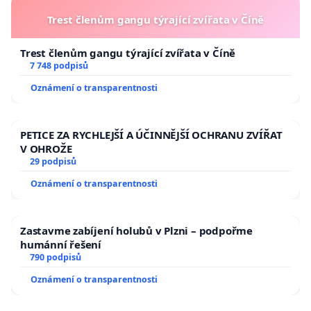
Trest členům gangu týrající zvířata v Číně
Trest členům gangu týrající zvířata v Číně
7 748 podpisů
Oznámení o transparentnosti
PETICE ZA RYCHLEJŠÍ A ÚČINNĚJŠÍ OCHRANU ZVÍŘAT
V OHROŽE
29 podpisů
Oznámení o transparentnosti
Zastavme zabíjení holubů v Plzni – podpořme
humánní řešení
790 podpisů
Oznámení o transparentnosti