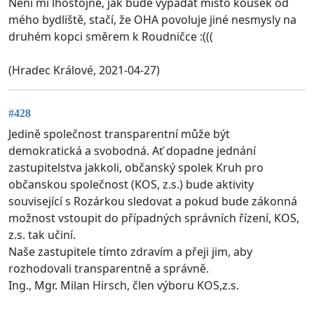
Není mi lhostojné, jak bude vypadat místo kousek od
mého bydliště, stačí, že OHA povoluje jiné nesmysly na
druhém kopci směrem k Roudničce :(((
(Hradec Králové, 2021-04-27)
#428
Jedině společnost transparentní může být
demokratická a svobodná. Ať dopadne jednání
zastupitelstva jakkoli, občanský spolek Kruh pro
občanskou společnost (KOS, z.s.) bude aktivity
související s Rozárkou sledovat a pokud bude zákonná
možnost vstoupit do případných správních řízení, KOS,
z.s. tak učiní.
Naše zastupitele tímto zdravím a přeji jim, aby
rozhodovali transparentně a správně.
Ing., Mgr. Milan Hirsch, člen výboru KOS,z.s.