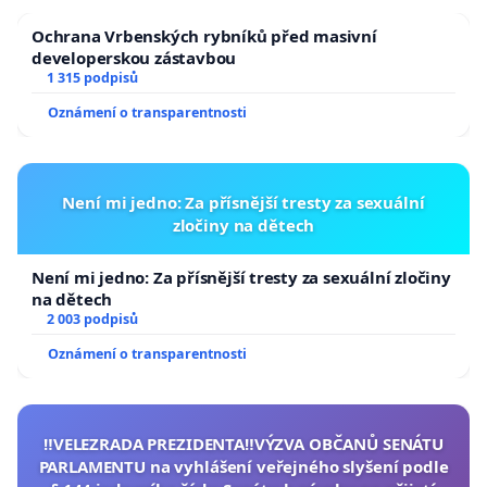
Ochrana Vrbenských rybníků před masivní
developerskou zástavbou
1 315 podpisů
Oznámení o transparentnosti
Není mi jedno: Za přísnější tresty za sexuální
zločiny na dětech
Není mi jedno: Za přísnější tresty za sexuální zločiny
na dětech
2 003 podpisů
Oznámení o transparentnosti
‼️VELEZRADA PREZIDENTA‼️VÝZVA OBČANŮ SENÁTU
PARLAMENTU na vyhlášení veřejného slyšení podle