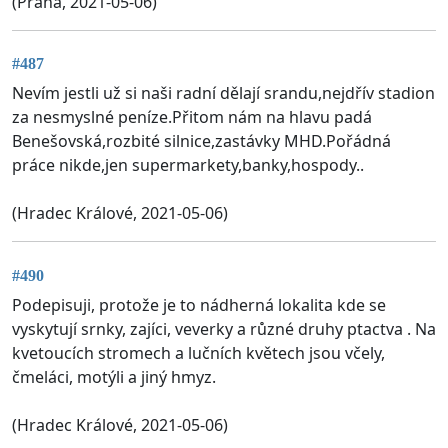
(Praha, 2021-05-06)
#487
Nevím jestli už si naši radní dělají srandu,nejdřív stadion
za nesmyslné peníze.Přitom nám na hlavu padá
Benešovská,rozbité silnice,zastávky MHD.Pořádná
práce nikde,jen supermarkety,banky,hospody..
(Hradec Králové, 2021-05-06)
#490
Podepisuji, protože je to nádherná lokalita kde se
vyskytují srnky, zajíci, veverky a různé druhy ptactva . Na
kvetoucích stromech a lučních květech jsou včely,
čmeláci, motýli a jiný hmyz.
(Hradec Králové, 2021-05-06)