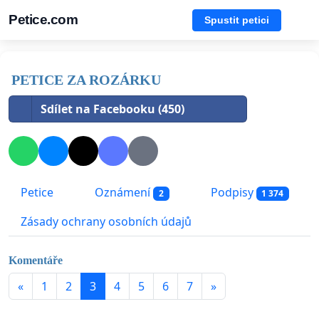
Petice.com
Spustit petici
PETICE ZA ROZÁRKU
Sdílet na Facebooku (450)
Petice
Oznámení
Podpisy
2
1 374
Zásady ochrany osobních údajů
Komentáře
«
1
2
3
4
5
6
7
»