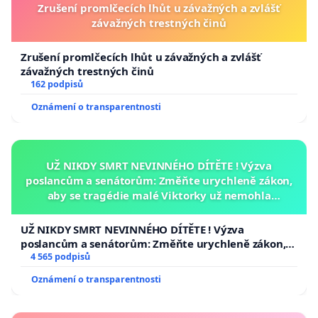
Zrušení promlčecích lhůt u závažných a zvlášť
závažných trestných činů
Zrušení promlčecích lhůt u závažných a zvlášť
závažných trestných činů
162 podpisů
Oznámení o transparentnosti
UŽ NIKDY SMRT NEVINNÉHO DÍTĚTE ! Výzva
poslancům a senátorům: Změňte urychleně zákon,
aby se tragédie malé Viktorky už nemohla
opakovat!
UŽ NIKDY SMRT NEVINNÉHO DÍTĚTE ! Výzva
poslancům a senátorům: Změňte urychleně zákon,
aby se tragédie malé Viktorky už nemohla opakovat!
4 565 podpisů
Oznámení o transparentnosti