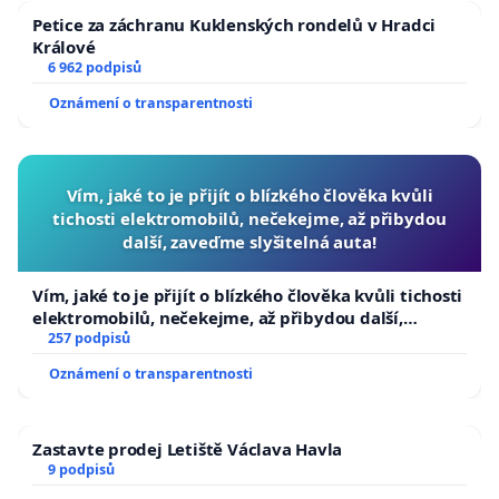
Petice za záchranu Kuklenských rondelů v Hradci
Králové
6 962 podpisů
Oznámení o transparentnosti
Vím, jaké to je přijít o blízkého člověka kvůli
tichosti elektromobilů, nečekejme, až přibydou
další, zaveďme slyšitelná auta!
Vím, jaké to je přijít o blízkého člověka kvůli tichosti
elektromobilů, nečekejme, až přibydou další,
zaveďme slyšitelná auta!
257 podpisů
Oznámení o transparentnosti
Zastavte prodej Letiště Václava Havla
9 podpisů