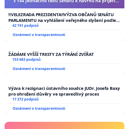
§ 144 jednacího řádu Senátu k návrhu na přijetí
usnesení k podání ústavní žaloby na prezidenta
republiky
‼️VELEZRADA PREZIDENTA‼️VÝZVA OBČANŮ SENÁTU
PARLAMENTU na vyhlášení veřejného slyšení podle §
144 jednacího řádu Senátu k návrhu na přijetí
42 741 podpisů
usnesení k podání ústavní žaloby na prezidenta
Oznámení o transparentnosti
republiky
ŽÁDÁME VYŠŠÍ TRESTY ZA TÝRÁNÍ ZVÍŘAT
153 683 podpisů
Oznámení o transparentnosti
Výzva k rezignaci ústavního soudce JUDr. Josefa Baxy
pro ohrožení důvěry ve spravedlivý proces
17 272 podpisů
Oznámení o transparentnosti