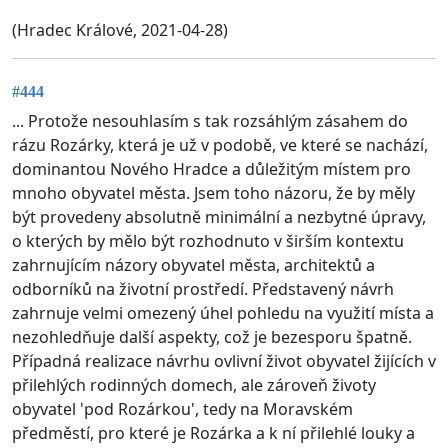
(Hradec Králové, 2021-04-28)
#444
... Protože nesouhlasím s tak rozsáhlým zásahem do
rázu Rozárky, která je už v podobě, ve které se nachází,
dominantou Nového Hradce a důležitým místem pro
mnoho obyvatel města. Jsem toho názoru, že by měly
být provedeny absolutně minimální a nezbytné úpravy,
o kterých by mělo být rozhodnuto v širším kontextu
zahrnujícím názory obyvatel města, architektů a
odborníků na životní prostředí. Představený návrh
zahrnuje velmi omezený úhel pohledu na využití místa a
nezohledňuje další aspekty, což je bezesporu špatně.
Případná realizace návrhu ovlivní život obyvatel žijících v
přilehlých rodinných domech, ale zároveň životy
obyvatel 'pod Rozárkou', tedy na Moravském
předměstí, pro které je Rozárka a k ní přilehlé louky a