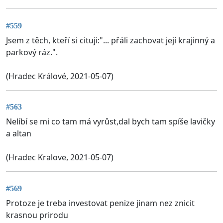
#559
Jsem z těch, kteří si cituji:"... přáli zachovat její krajinný a
parkový ráz.".
(Hradec Králové, 2021-05-07)
#563
Nelíbí se mi co tam má vyrůst,dal bych tam spíše lavičky
a altan
(Hradec Kralove, 2021-05-07)
#569
Protoze je treba investovat penize jinam nez znicit
krasnou prirodu