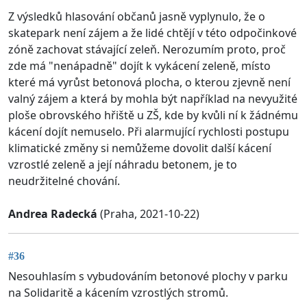
Z výsledků hlasování občanů jasně vyplynulo, že o
skatepark není zájem a že lidé chtějí v této odpočinkové
zóně zachovat stávající zeleň. Nerozumím proto, proč
zde má "nenápadně" dojít k vykácení zeleně, místo
které má vyrůst betonová plocha, o kterou zjevně není
valný zájem a která by mohla být například na nevyužité
ploše obrovského hřiště u ZŠ, kde by kvůli ní k žádnému
kácení dojít nemuselo. Při alarmující rychlosti postupu
klimatické změny si nemůžeme dovolit další kácení
vzrostlé zeleně a její náhradu betonem, je to
neudržitelné chování.
Andrea Radecká
(Praha, 2021-10-22)
#36
Nesouhlasím s vybudováním betonové plochy v parku
na Solidaritě a kácením vzrostlých stromů.