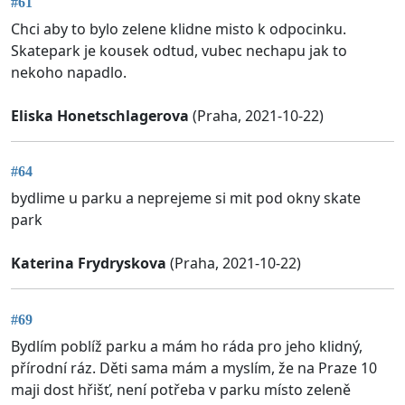
#61
Chci aby to bylo zelene klidne misto k odpocinku.
Skatepark je kousek odtud, vubec nechapu jak to
nekoho napadlo.
Eliska Honetschlagerova
(Praha, 2021-10-22)
#64
bydlime u parku a neprejeme si mit pod okny skate
park
Katerina Frydryskova
(Praha, 2021-10-22)
#69
Bydlím poblíž parku a mám ho ráda pro jeho klidný,
přírodní ráz. Děti sama mám a myslím, že na Praze 10
maji dost hřišť, není potřeba v parku místo zeleně