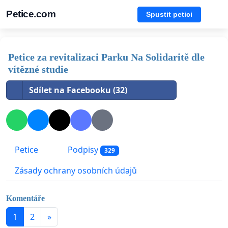
Petice.com
Spustit petici
Petice za revitalizaci Parku Na Solidaritě dle
vítězné studie
Sdílet na Facebooku (32)
Petice
Podpisy
329
Zásady ochrany osobních údajů
Komentáře
1
2
»