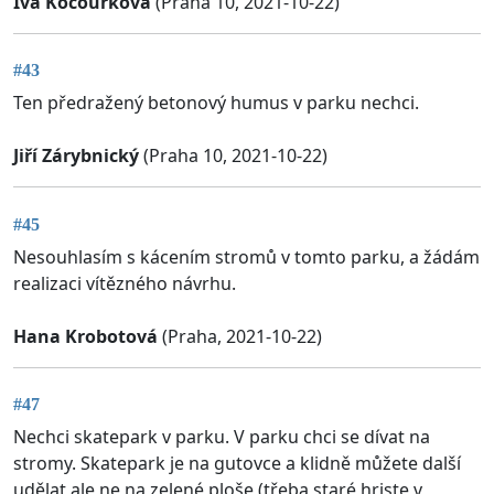
Iva Kocourková
(Praha 10, 2021-10-22)
#43
Ten předražený betonový humus v parku nechci.
Jiří Zárybnický
(Praha 10, 2021-10-22)
#45
Nesouhlasím s kácením stromů v tomto parku, a žádám
realizaci vítězného návrhu.
Hana Krobotová
(Praha, 2021-10-22)
#47
Nechci skatepark v parku. V parku chci se dívat na
stromy. Skatepark je na gutovce a klidně můžete další
udělat ale ne na zelené ploše (třeba staré hriste v