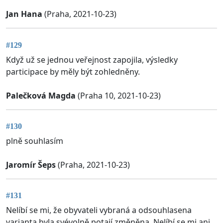
Jan Hana
(Praha, 2021-10-23)
#129
Když už se jednou veřejnost zapojila, výsledky
participace by měly být zohledněny.
Palečková Magda
(Praha 10, 2021-10-23)
#130
plně souhlasím
Jaromír Šeps
(Praha, 2021-10-23)
#131
Nelíbí se mi, že obyvateli vybraná a odsouhlasena
varianta byla svévolně potají změněna. Nelíbí se mi ani