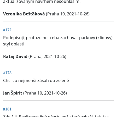
aktualizovaným návrhem nesouhlasím.
Veronika Bešťáková
(Praha 10, 2021-10-26)
#172
Podepisuji, protoze he treba zachovat parkovy (klidovy)
styl oblasti
Rataj David
(Praha, 2021-10-26)
#178
Chci co nejmenší zásah do zeleně
Jan Špirit
(Praha 10, 2021-10-26)
#181
Zde žiji. Realizovat jiný návrh, než který vyhrál, tak, jak