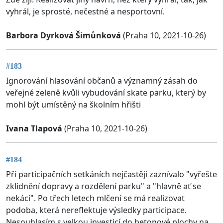
vyhrál, je sprosté, nečestné a nesportovní.
Barbora Dyrková Šimůnková
(Praha 10, 2021-10-26)
#183
Ignorování hlasování občanů a významný zásah do
veřejné zeleně kvůli vybudování skate parku, který by
mohl být umístěný na školním hřišti
Ivana Tlapová
(Praha 10, 2021-10-26)
#184
Při participačních setkáních nejčastěji zaznívalo "vyřešte
zklidnění dopravy a rozdělení parku" a "hlavně ať se
nekácí". Po třech letech mlčení se má realizovat
podoba, která nereflektuje výsledky participace.
Nesouhlasím s velkou investicí do betonové plochy na