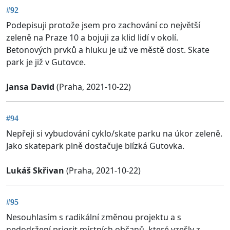
#92
Podepisuji protože jsem pro zachování co největší
zeleně na Praze 10 a bojuji za klid lidí v okolí.
Betonových prvků a hluku je už ve městě dost. Skate
park je již v Gutovce.
Jansa David
(Praha, 2021-10-22)
#94
Nepřeji si vybudování cyklo/skate parku na úkor zeleně.
Jako skatepark plně dostačuje blízká Gutovka.
Lukáš Skřivan
(Praha, 2021-10-22)
#95
Nesouhlasím s radikální změnou projektu a s
nedodržení priorit místních občanů, které vzešly z