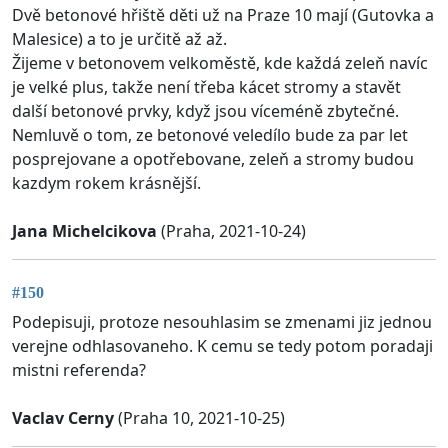
Dvě betonové hřiště děti už na Praze 10 mají (Gutovka a
Malesice) a to je určitě až až.
Žijeme v betonovem velkoměstě, kde každá zeleň navíc
je velké plus, takže není třeba kácet stromy a stavět
další betonové prvky, když jsou víceméně zbytečné.
Nemluvě o tom, ze betonové veledílo bude za par let
posprejovane a opotřebovane, zeleň a stromy budou
kazdym rokem krásnější.
Jana Michelcikova
(Praha, 2021-10-24)
#150
Podepisuji, protoze nesouhlasim se zmenami jiz jednou
verejne odhlasovaneho. K cemu se tedy potom poradaji
mistni referenda?
Vaclav Cerny
(Praha 10, 2021-10-25)