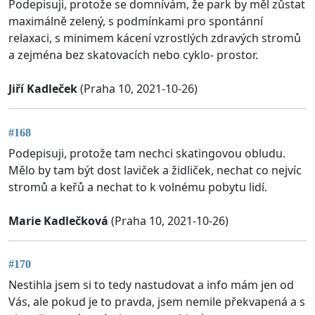
Podepisuji, protože se domnívám, že park by měl zůstat
maximálně zelený, s podmínkami pro spontánní
relaxaci, s minimem kácení vzrostlých zdravých stromů
a zejména bez skatovacích nebo cyklo- prostor.
Jiří Kadleček
(Praha 10, 2021-10-26)
#168
Podepisuji, protože tam nechci skatingovou obludu.
Mělo by tam být dost laviček a židliček, nechat co nejvíc
stromů a keřů a nechat to k volnému pobytu lidí.
Marie Kadlečková
(Praha 10, 2021-10-26)
#170
Nestihla jsem si to tedy nastudovat a info mám jen od
Vás, ale pokud je to pravda, jsem nemile překvapená a s