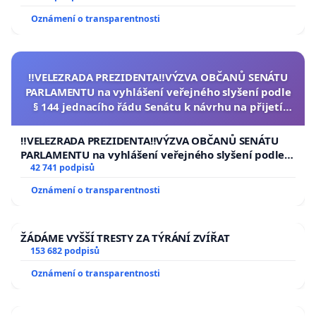
Oznámení o transparentnosti
‼️VELEZRADA PREZIDENTA‼️VÝZVA OBČANŮ SENÁTU
PARLAMENTU na vyhlášení veřejného slyšení podle
§ 144 jednacího řádu Senátu k návrhu na přijetí
usnesení k podání ústavní žaloby na prezidenta
republiky
‼️VELEZRADA PREZIDENTA‼️VÝZVA OBČANŮ SENÁTU
PARLAMENTU na vyhlášení veřejného slyšení podle §
144 jednacího řádu Senátu k návrhu na přijetí
42 741 podpisů
usnesení k podání ústavní žaloby na prezidenta
Oznámení o transparentnosti
republiky
ŽÁDÁME VYŠŠÍ TRESTY ZA TÝRÁNÍ ZVÍŘAT
153 682 podpisů
Oznámení o transparentnosti