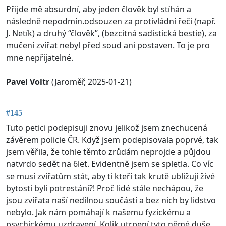
Přijde mě absurdní, aby jeden člověk byl stíhán a
následně nepodmín.odsouzen za protivládní řeči (např.
J. Netík) a druhý “člověk”, (bezcitná sadistická bestie), za
mučení zvířat nebyl před soud ani postaven. To je pro
mne nepřijatelné.
Pavel Voltr
(Jaroměř, 2025-01-21)
#145
Tuto petici podepisuji znovu jelikož jsem znechucená
závěrem policie ČR. Když jsem podepisovala poprvé, tak
jsem věřila, že tohle těmto zrůdám neprojde a půjdou
natvrdo sedět na 6let. Evidentně jsem se spletla. Co víc
se musí zvířatům stát, aby ti kteří tak krutě ubližují živé
bytosti byli potrestáni?! Proč lidé stále nechápou, že
jsou zvířata naší nedílnou součástí a bez nich by lidstvo
nebylo. Jak nám pomáhají k našemu fyzickému a
psychickému uzdravení. Kolik utrpení tyto němé duše