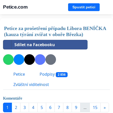
Petice.com
Spustit petici
Petice za prošetření případu Libora BENÍČKA
(kauza týrání zvířat v oboře Březka)
Sdílet na Facebooku
Petice
Podpisy
2 856
Zvláštní viditelnost
Komentáře
1
2
3
4
5
6
7
8
9
...
15
»