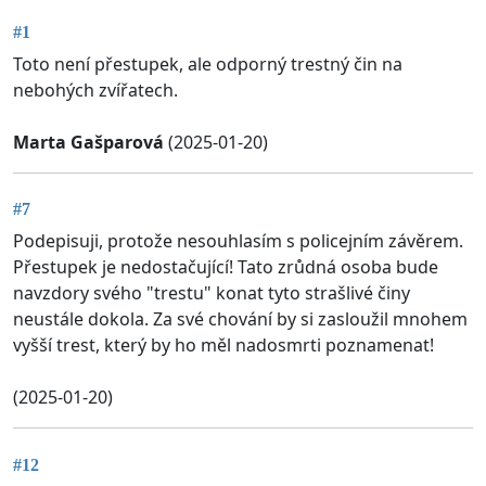
#1
Toto není přestupek, ale odporný trestný čin na
nebohých zvířatech.
Marta Gašparová
(2025-01-20)
#7
Podepisuji, protože nesouhlasím s policejním závěrem.
Přestupek je nedostačující! Tato zrůdná osoba bude
navzdory svého "trestu" konat tyto strašlivé činy
neustále dokola. Za své chování by si zasloužil mnohem
vyšší trest, který by ho měl nadosmrti poznamenat!
(2025-01-20)
#12