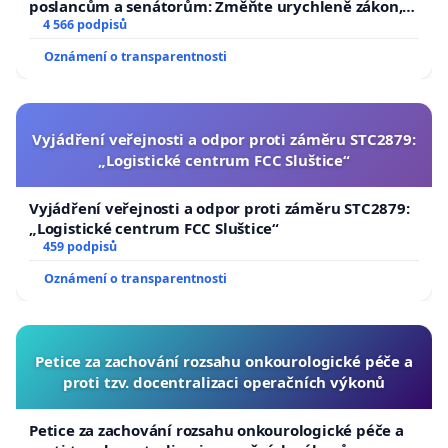
poslancům a senátorům: Změňte urychleně zákon,
aby se tragédie malé Viktorky už nemohla opakovat!
4 566 podpisů
Oznámení o transparentnosti
Vyjádření veřejnosti a odpor proti záměru STC2879:
„Logistické centrum FCC Sluštice“
Vyjádření veřejnosti a odpor proti záměru STC2879:
„Logistické centrum FCC Sluštice“
459 podpisů
Oznámení o transparentnosti
Petice za zachování rozsahu onkourologické péče a
proti tzv. docentralizaci operačních výkonů
Petice za zachování rozsahu onkourologické péče a