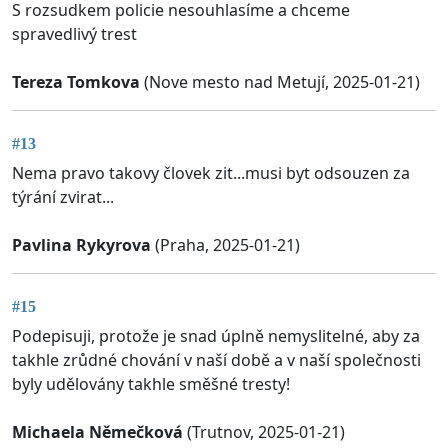
S rozsudkem policie nesouhlasíme a chceme
spravedlivý trest
Tereza Tomkova
(Nove mesto nad Metují, 2025-01-21)
#13
Nema pravo takovy človek zit...musi byt odsouzen za
týrání zvirat...
Pavlina Rykyrova
(Praha, 2025-01-21)
#15
Podepisuji, protože je snad úplně nemyslitelné, aby za
takhle zrůdné chování v naší době a v naší společnosti
byly udělovány takhle směšné tresty!
Michaela Němečková
(Trutnov, 2025-01-21)