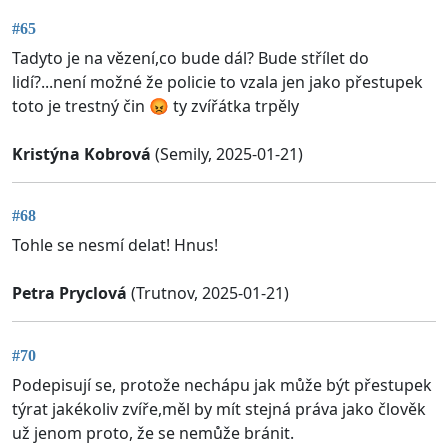
#65
Tadyto je na vězení,co bude dál? Bude střílet do
lidí?...není možné že policie to vzala jen jako přestupek
toto je trestný čin 😡 ty zvířátka trpěly
Kristýna Kobrová
(Semily, 2025-01-21)
#68
Tohle se nesmí delat! Hnus!
Petra Pryclová
(Trutnov, 2025-01-21)
#70
Podepisují se, protože nechápu jak může být přestupek
týrat jakékoliv zvíře,měl by mít stejná práva jako člověk
už jenom proto, že se nemůže bránit.