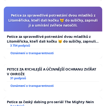
Petice za spravedlivé potrestání dvou mladíků z
Litoměřicka, kteří dali kočku 😿 do sušičky, zapnuli
ji a umírání zvířete natočili.
Petice za spravedlivé potrestání dvou mladíků z
Litoměřicka, kteří dali kočku 😿 do sušičky, zapnuli ji
a umírání zvířete natočili.
3 754 podpisů
Oznámení o transparentnosti
PETICE ZA RYCHLEJŠÍ A ÚČINNĚJŠÍ OCHRANU ZVÍŘAT
V OHROŽE
31 podpisů
Oznámení o transparentnosti
Petice za český dabing pro seriál The Mighty Nein