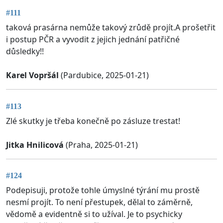
#111
taková prasárna nemůže takový zrůdě projít.A prošetřit
i postup PČR a vyvodit z jejich jednání patřičné
důsledky!!
Karel Vopršál
(Pardubice, 2025-01-21)
#113
Zlé skutky je třeba konečně po zásluze trestat!
Jitka Hnilicová
(Praha, 2025-01-21)
#124
Podepisuji, protože tohle úmyslné týrání mu prostě
nesmí projít. To není přestupek, dělal to záměrně,
vědomě a evidentně si to užíval. Je to psychicky