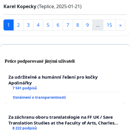
Karel Kopecky
(Teplice, 2025-01-21)
1
2
3
4
5
6
7
8
9
...
15
»
Petice podporované jinými uživateli
Za udržitelné a humánní řešení pro kočky
Apolinářky
7 541 podpisů
Oznámení o transparentnosti
Za záchranu oboru translatologie na FF UK / Save
Translation Studies at the Faculty of Arts, Charles
University
8 222 podpisů