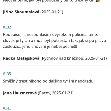
Neuvěřitelné, jak byl posouzený tento trestný čin 🤬
Jiřina Skoumalová
(2025-01-21)
#132
Podepisuji… nesouhlasím s výrokem policie… tento
člověk je tyran a musí být potrestán tak, jak si po právu
zaslouží… jeho chování je nebezpečné!!!
Radka Matejsková
(Rychnov nad kněžnou, 2025-01-21)
#135
Směšný trest nikoho od dalšího týrání neodradí.
Jana Hausnerová
(Pacov, 2025-01-21)
#141