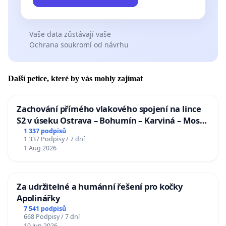
Vaše data zůstávají vaše
Ochrana soukromí od návrhu
Další petice, které by vás mohly zajímat
Zachování přímého vlakového spojení na lince
S2 v úseku Ostrava – Bohumín – Karviná – Mosty
u Jablunkova
1 337 podpisů
1 337 Podpisy / 7 dní
1 Aug 2026
Za udržitelné a humánní řešení pro kočky
Apolinářky
7 541 podpisů
668 Podpisy / 7 dní
10 Jun 2026