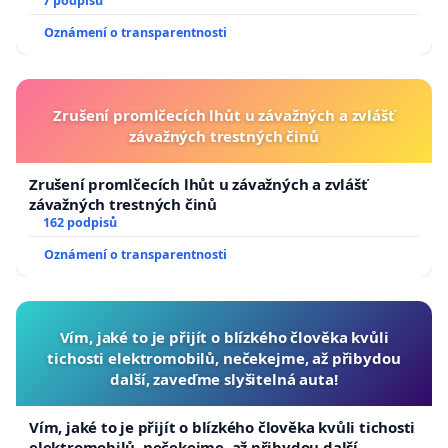
7 podpisů
Oznámení o transparentnosti
Zrušení promlčecích lhůt u závažných a zvlášť
závažných trestných činů
Zrušení promlčecích lhůt u závažných a zvlášť
závažných trestných činů
162 podpisů
Oznámení o transparentnosti
Vím, jaké to je přijít o blízkého člověka kvůli
tichosti elektromobilů, nečekejme, až přibydou
další, zaveďme slyšitelná auta!
Vím, jaké to je přijít o blízkého člověka kvůli tichosti
elektromobilů, nečekejme, až přibydou další,