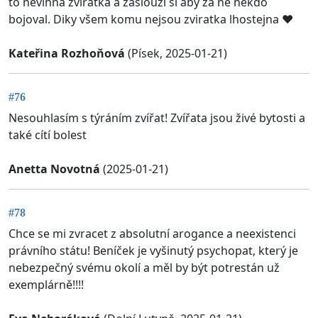
to nevinna zviratka a zaslouzi si aby za ně někdo
bojoval. Diky všem komu nejsou zviratka lhostejna ❤️
Kateřina Rozhoňová
(Písek, 2025-01-21)
#76
Nesouhlasím s týráním zvířat! Zvířata jsou živé bytosti a
také cítí bolest
Anetta Novotná
(2025-01-21)
#78
Chce se mi zvracet z absolutní arogance a neexistenci
právního státu! Beníček je vyšinutý psychopat, který je
nebezpečný svému okolí a měl by být potrestán už
exemplárně!!!!