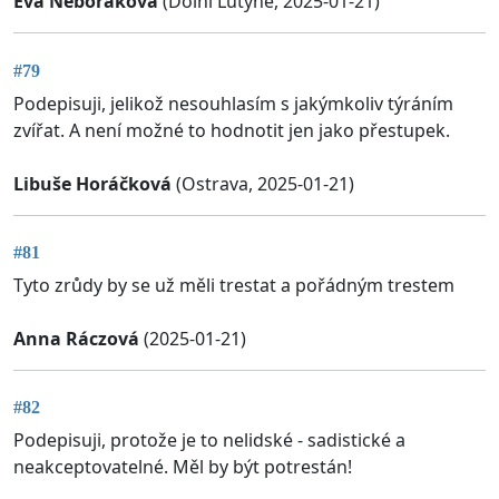
Eva Neboráková
(Dolní Lutyně, 2025-01-21)
#79
Podepisuji, jelikož nesouhlasím s jakýmkoliv týráním
zvířat. A není možné to hodnotit jen jako přestupek.
Libuše Horáčková
(Ostrava, 2025-01-21)
#81
Tyto zrůdy by se už měli trestat a pořádným trestem
Anna Ráczová
(2025-01-21)
#82
Podepisuji, protože je to nelidské - sadistické a
neakceptovatelné. Měl by být potrestán!