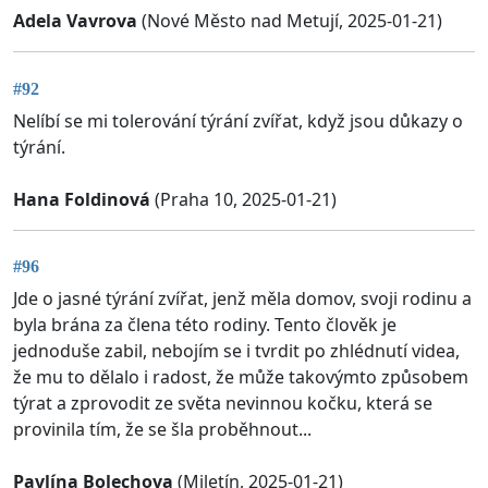
Adela Vavrova
(Nové Město nad Metují, 2025-01-21)
#92
Nelíbí se mi tolerování týrání zvířat, když jsou důkazy o
týrání.
Hana Foldinová
(Praha 10, 2025-01-21)
#96
Jde o jasné týrání zvířat, jenž měla domov, svoji rodinu a
byla brána za člena této rodiny. Tento člověk je
jednoduše zabil, nebojím se i tvrdit po zhlédnutí videa,
že mu to dělalo i radost, že může takovýmto způsobem
týrat a zprovodit ze světa nevinnou kočku, která se
provinila tím, že se šla proběhnout...
Pavlína Bolechova
(Miletín, 2025-01-21)