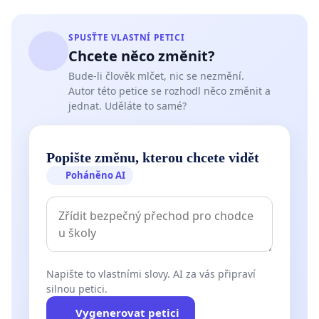
SPUSŤTE VLASTNÍ PETICI
Chcete něco změnit?
Bude-li člověk mlčet, nic se nezmění.
Autor této petice se rozhodl něco změnit a
jednat. Uděláte to samé?
Popište změnu, kterou chcete vidět
Poháněno AI
Napište to vlastními slovy. AI za vás připraví
silnou petici.
Vygenerovat petici