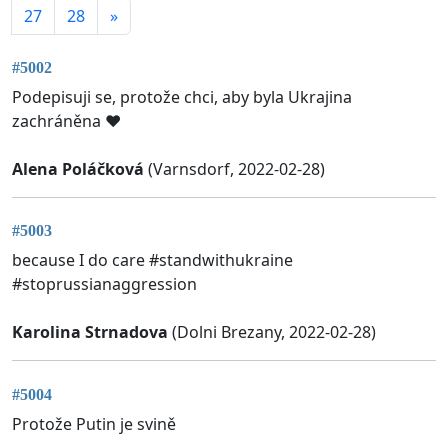
27
28
»
#5002
Podepisuji se, protože chci, aby byla Ukrajina
zachráněna ❤️
Alena Poláčková
(Varnsdorf, 2022-02-28)
#5003
because I do care #standwithukraine
#stoprussianaggression
Karolina Strnadova
(Dolni Brezany, 2022-02-28)
#5004
Protože Putin je svině