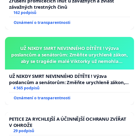
Zrušení promlčecích lhůt u závažných a zvlášť
závažných trestných činů
162 podpisů
Oznámení o transparentnosti
UŽ NIKDY SMRT NEVINNÉHO DÍTĚTE ! Výzva
poslancům a senátorům: Změňte urychleně zákon,
aby se tragédie malé Viktorky už nemohla
opakovat!
UŽ NIKDY SMRT NEVINNÉHO DÍTĚTE ! Výzva
poslancům a senátorům: Změňte urychleně zákon,
aby se tragédie malé Viktorky už nemohla opakovat!
4 565 podpisů
Oznámení o transparentnosti
PETICE ZA RYCHLEJŠÍ A ÚČINNĚJŠÍ OCHRANU ZVÍŘAT
V OHROŽE
29 podpisů