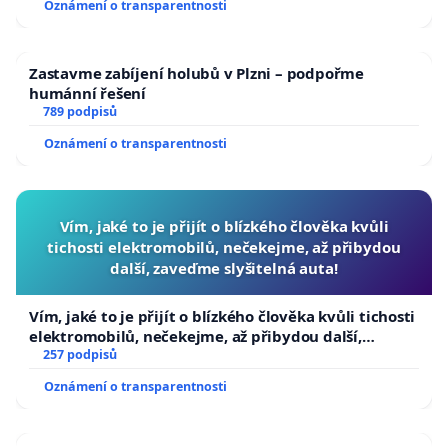
Oznámení o transparentnosti
Zastavme zabíjení holubů v Plzni – podpořme
humánní řešení
789 podpisů
Oznámení o transparentnosti
Vím, jaké to je přijít o blízkého člověka kvůli
tichosti elektromobilů, nečekejme, až přibydou
další, zaveďme slyšitelná auta!
Vím, jaké to je přijít o blízkého člověka kvůli tichosti
elektromobilů, nečekejme, až přibydou další,
zaveďme slyšitelná auta!
257 podpisů
Oznámení o transparentnosti