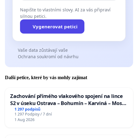
Napište to vlastními slovy. AI za vás připraví
silnou petici.
Vygenerovat petici
Vaše data zůstávají vaše
Ochrana soukromí od návrhu
Další petice, které by vás mohly zajímat
Zachování přímého vlakového spojení na lince
S2 v úseku Ostrava – Bohumín – Karviná – Mosty
u Jablunkova
1 297 podpisů
1 297 Podpisy / 7 dní
1 Aug 2026