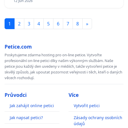
12 Jun 2026
1
2
3
4
5
6
7
8
»
Petice.com
Poskytujeme zdarma hosting pro on-line petice. Vytvořte
profesionální on-line petici díky našim výkonným službám. Naše
petice jsou každý den uvedeny v médiích, takže vytvoření petice je
skvělý způsob, jak upoutat pozornost veřejnosti i těch, kteří o daných
věcech rozhodují.
Průvodci
Více
Jak zahájit online petici
Vytvořit petici
Jak napsat petici?
Zásady ochrany osobních
údajů