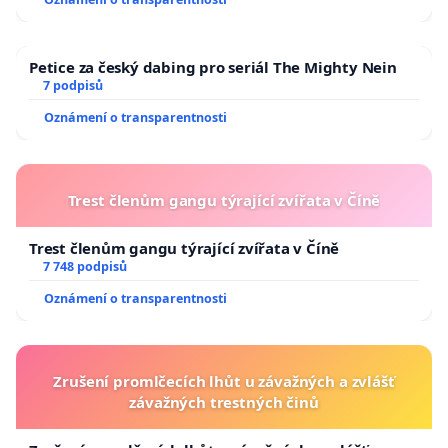
Petice za český dabing pro seriál The Mighty Nein
7 podpisů
Oznámení o transparentnosti
Trest členům gangu týrající zvířata v Číně
Trest členům gangu týrající zvířata v Číně
7 748 podpisů
Oznámení o transparentnosti
Zrušení promlčecích lhůt u závažných a zvlášť
závažných trestných činů