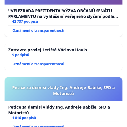
usnesení k podání ústavní žaloby na prezidenta
republiky
‼️VELEZRADA PREZIDENTA‼️VÝZVA OBČANŮ SENÁTU
PARLAMENTU na vyhlášení veřejného slyšení podle §
144 jednacího řádu Senátu k návrhu na přijetí
42 737 podpisů
usnesení k podání ústavní žaloby na prezidenta
Oznámení o transparentnosti
republiky
Zastavte prodej Letiště Václava Havla
9 podpisů
Oznámení o transparentnosti
Petice za demisi vlády Ing. Andreje Babiše, SPD a
Motoristů
Petice za demisi vlády Ing. Andreje Babiše, SPD a
Motoristů
1 816 podpisů
Oznámení o transparentnosti