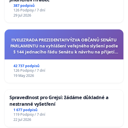
387 podpisů
126 Podpisy / 7 dní
29 Jul 2026
‼️VELEZRADA PREZIDENTA‼️VÝZVA OBČANŮ SENÁTU
PARLAMENTU na vyhlášení veřejného slyšení podle
§ 144 jednacího řádu Senátu k návrhu na přijetí
usnesení k podání ústavní žaloby na prezidenta
republiky
42 737 podpisů
126 Podpisy / 7 dní
19 May 2026
Spravedlnost pro Grejsí: žádáme důkladné a
nestranné vyšetření
1 677 podpisů
119 Podpisy / 7 dní
22 Jul 2026