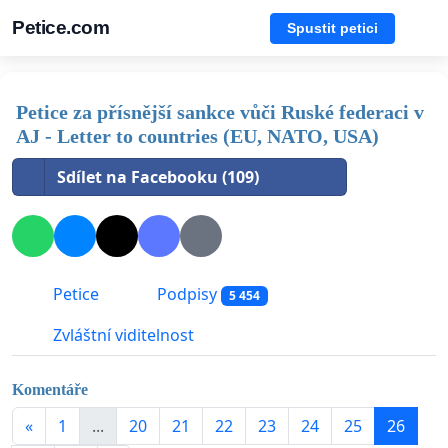
Petice.com
Spustit petici
Petice za přísnější sankce vůči Ruské federaci v
AJ - Letter to countries (EU, NATO, USA)
Sdílet na Facebooku (109)
Petice
Podpisy
5 454
Zvláštní viditelnost
Komentáře
«
1
...
20
21
22
23
24
25
26