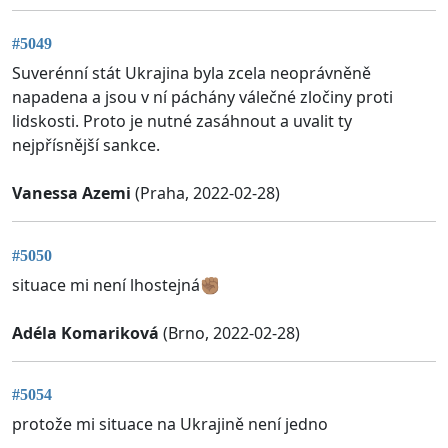
#5049
Suverénní stát Ukrajina byla zcela neoprávněně
napadena a jsou v ní páchány válečné zločiny proti
lidskosti. Proto je nutné zasáhnout a uvalit ty
nejpřísnější sankce.
Vanessa Azemi
(Praha, 2022-02-28)
#5050
situace mi není lhostejná✊🏽
Adéla Komariková
(Brno, 2022-02-28)
#5054
protože mi situace na Ukrajině není jedno