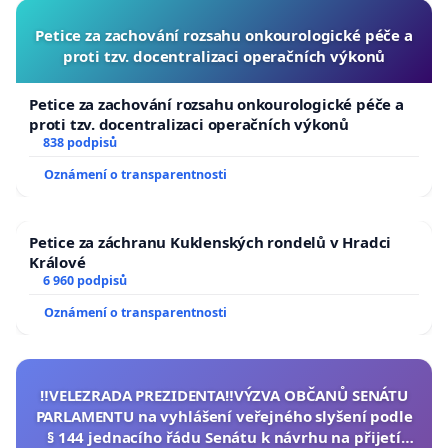
Petice za zachování rozsahu onkourologické péče a
proti tzv. docentralizaci operačních výkonů
Petice za zachování rozsahu onkourologické péče a
proti tzv. docentralizaci operačních výkonů
838 podpisů
Oznámení o transparentnosti
Petice za záchranu Kuklenských rondelů v Hradci
Králové
6 960 podpisů
Oznámení o transparentnosti
‼️VELEZRADA PREZIDENTA‼️VÝZVA OBČANŮ SENÁTU
PARLAMENTU na vyhlášení veřejného slyšení podle
§ 144 jednacího řádu Senátu k návrhu na přijetí