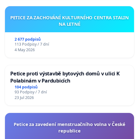
PETICE ZA ZACHOVÁNÍ KULTURNÍHO CENTRA STALIN
NA LETNÉ
2 677 podpisů
113 Podpisy / 7 dní
4 May 2026
Petice proti výstavbě bytových domů v ulici K
Polabinám v Pardubicích
104 podpisů
93 Podpisy / 7 dní
23 Jul 2026
Petice za zavedení menstruačního volna v České
republice