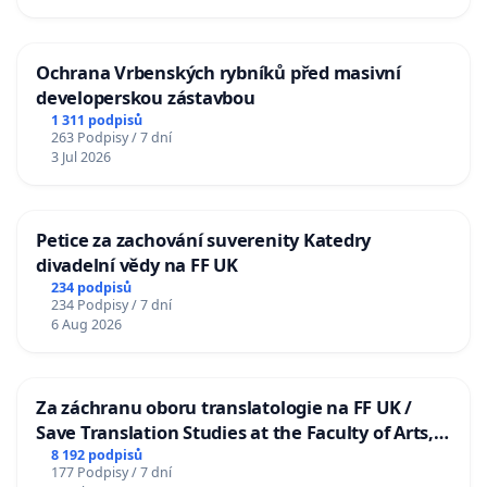
Ochrana Vrbenských rybníků před masivní
developerskou zástavbou
1 311 podpisů
263 Podpisy / 7 dní
3 Jul 2026
Petice za zachování suverenity Katedry
divadelní vědy na FF UK
234 podpisů
234 Podpisy / 7 dní
6 Aug 2026
Za záchranu oboru translatologie na FF UK /
Save Translation Studies at the Faculty of Arts,
Charles University
8 192 podpisů
177 Podpisy / 7 dní