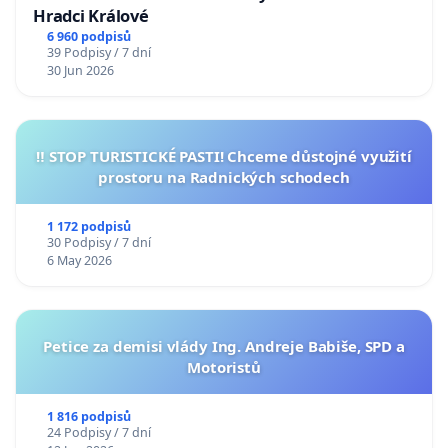
Hradci Králové
6 960 podpisů
39 Podpisy / 7 dní
30 Jun 2026
‼️ STOP TURISTICKÉ PASTI! Chceme důstojné využití
prostoru na Radnických schodech
1 172 podpisů
30 Podpisy / 7 dní
6 May 2026
Petice za demisi vlády Ing. Andreje Babiše, SPD a
Motoristů
1 816 podpisů
24 Podpisy / 7 dní