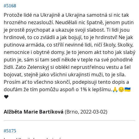
#5168
Protože lidé na Ukrajině a Ukrajina samotná si nic tak
hrozného nezaslouží. Neudělali nic špatně, jenom putin
je prostě psychopat a ukazuje svoji slabost. Ti lidi jsou
hrdinové, to co zvládli a jak bojují, to je hrdinství! Ne jak
putinova armáda, co střílí nevinné lidi, ničí školy, školky,
nemocnice i obytné domy. Je to jenom akt toho jak slabý
putin je, sám si tam sedí někde v teple na své pohodlné
židli. Zato Zelenskyj si oblékl neprustřelnou vestu a šel
bojovat, stejně jako všichni ukrajinsti muži, to je síla.
Prosím ať to všechno skončí, podepisuji tento dopis a
doufám že tím pomůžu aspoň o 1% k lepšímu.🙏😔🇺🇦
❤
Alžběta Marie Bartíková
(Brno, 2022-03-02)
#5175