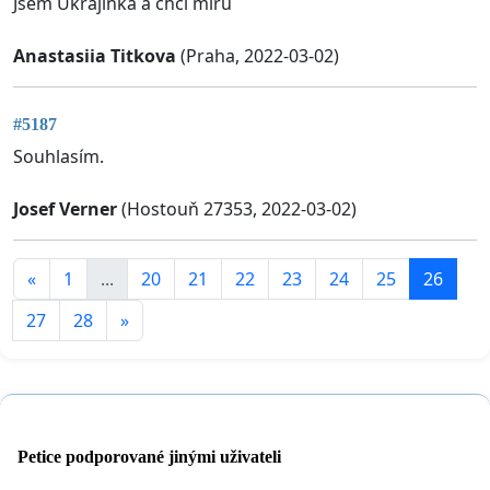
Jsem Ukrajinka a chci míru
Anastasiia Titkova
(Praha, 2022-03-02)
#5187
Souhlasím.
Josef Verner
(Hostouň 27353, 2022-03-02)
«
1
...
20
21
22
23
24
25
26
27
28
»
Petice podporované jinými uživateli