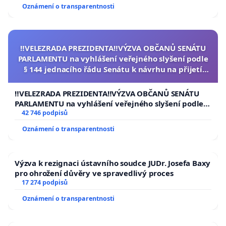
Oznámení o transparentnosti
‼️VELEZRADA PREZIDENTA‼️VÝZVA OBČANŮ SENÁTU
PARLAMENTU na vyhlášení veřejného slyšení podle
§ 144 jednacího řádu Senátu k návrhu na přijetí
usnesení k podání ústavní žaloby na prezidenta
republiky
‼️VELEZRADA PREZIDENTA‼️VÝZVA OBČANŮ SENÁTU
PARLAMENTU na vyhlášení veřejného slyšení podle §
144 jednacího řádu Senátu k návrhu na přijetí
42 746 podpisů
usnesení k podání ústavní žaloby na prezidenta
Oznámení o transparentnosti
republiky
Výzva k rezignaci ústavního soudce JUDr. Josefa Baxy
pro ohrožení důvěry ve spravedlivý proces
17 274 podpisů
Oznámení o transparentnosti