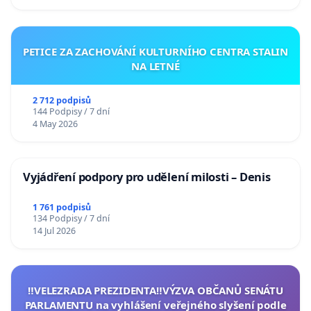
PETICE ZA ZACHOVÁNÍ KULTURNÍHO CENTRA STALIN
NA LETNÉ
2 712 podpisů
144 Podpisy / 7 dní
4 May 2026
Vyjádření podpory pro udělení milosti – Denis
1 761 podpisů
134 Podpisy / 7 dní
14 Jul 2026
‼️VELEZRADA PREZIDENTA‼️VÝZVA OBČANŮ SENÁTU
PARLAMENTU na vyhlášení veřejného slyšení podle