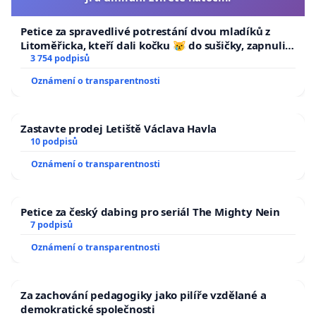
Petice za spravedlivé potrestání dvou mladíků z
Litoměřicka, kteří dali kočku 😿 do sušičky, zapnuli ji
a umírání zvířete natočili.
3 754 podpisů
Oznámení o transparentnosti
Zastavte prodej Letiště Václava Havla
10 podpisů
Oznámení o transparentnosti
Petice za český dabing pro seriál The Mighty Nein
7 podpisů
Oznámení o transparentnosti
Za zachování pedagogiky jako pilíře vzdělané a
demokratické společnosti