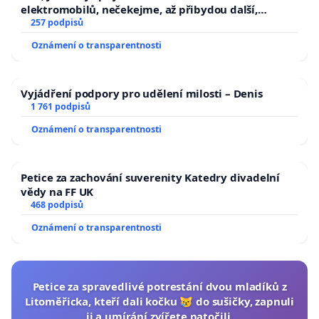
elektromobilů, nečekejme, až přibydou další,
zaveďme slyšitelná auta!
257 podpisů
Oznámení o transparentnosti
Vyjádření podpory pro udělení milosti – Denis
1 761 podpisů
Oznámení o transparentnosti
Petice za zachování suverenity Katedry divadelní
vědy na FF UK
468 podpisů
Oznámení o transparentnosti
Petice za spravedlivé potrestání dvou mladíků z
Litoměřicka, kteří dali kočku 😿 do sušičky, zapnuli
ji a umírání zvířete natočili.