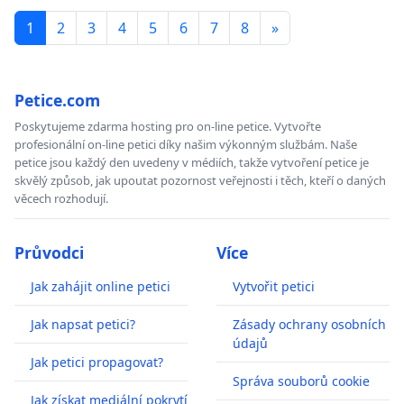
1
2
3
4
5
6
7
8
»
Petice.com
Poskytujeme zdarma hosting pro on-line petice. Vytvořte
profesionální on-line petici díky našim výkonným službám. Naše
petice jsou každý den uvedeny v médiích, takže vytvoření petice je
skvělý způsob, jak upoutat pozornost veřejnosti i těch, kteří o daných
věcech rozhodují.
Průvodci
Více
Jak zahájit online petici
Vytvořit petici
Jak napsat petici?
Zásady ochrany osobních
údajů
Jak petici propagovat?
Správa souborů cookie
Jak získat mediální pokrytí