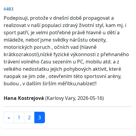
#403
Podepisuji, protože v dnešní době propagovat a
realizovat v naší populaci zdravý životní styl, kam mj. i
sport patří, je velmi potřebné právě hlavně u dětí a
mládeže, neboť jsme svědky nárůstu obezity,
motorických poruch , očních vad (hlavně
krátkozrakosti),nízké fyzické výkonnosti z přehnaného
trávení volného času sezením u PC, mobilu atd. a z
velkého nedostatku jejich pohybových aktivit, které
naopak se jim zde , otevřením této sportovní arény,
budou , v dalším širším měřítku,nabízet!!
Hana Kostrejová
(Karlovy Vary, 2026-05-16)
«
1
2
3