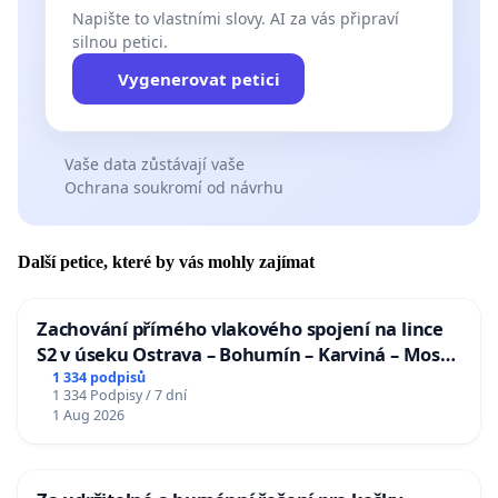
Napište to vlastními slovy. AI za vás připraví
silnou petici.
Vygenerovat petici
Vaše data zůstávají vaše
Ochrana soukromí od návrhu
Další petice, které by vás mohly zajímat
Zachování přímého vlakového spojení na lince
S2 v úseku Ostrava – Bohumín – Karviná – Mosty
u Jablunkova
1 334 podpisů
1 334 Podpisy / 7 dní
1 Aug 2026