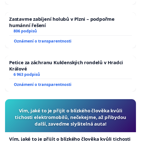
Zastavme zabíjení holubů v Plzni – podpořme
humánní řešení
806 podpisů
Oznámení o transparentnosti
Petice za záchranu Kuklenských rondelů v Hradci
Králové
6 963 podpisů
Oznámení o transparentnosti
Vím, jaké to je přijít o blízkého člověka kvůli
tichosti elektromobilů, nečekejme, až přibydou
další, zaveďme slyšitelná auta!
Vím, jaké to je přijít o blízkého člověka kvůli tichosti