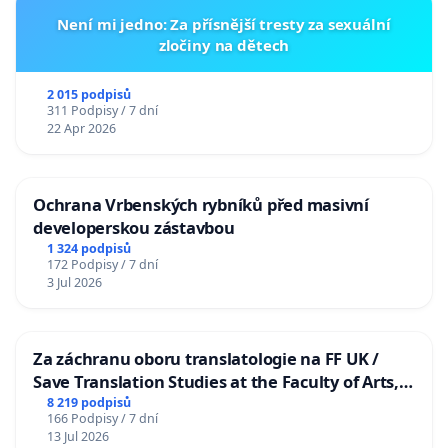
Není mi jedno: Za přísnější tresty za sexuální
zločiny na dětech
2 015 podpisů
311 Podpisy / 7 dní
22 Apr 2026
Ochrana Vrbenských rybníků před masivní
developerskou zástavbou
1 324 podpisů
172 Podpisy / 7 dní
3 Jul 2026
Za záchranu oboru translatologie na FF UK /
Save Translation Studies at the Faculty of Arts,
Charles University
8 219 podpisů
166 Podpisy / 7 dní
13 Jul 2026