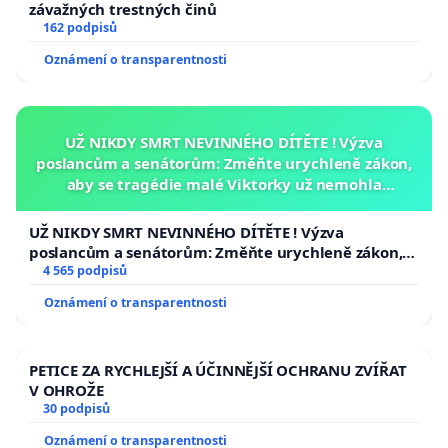
závažných trestných činů
162 podpisů
Oznámení o transparentnosti
UŽ NIKDY SMRT NEVINNÉHO DÍTĚTE ! Výzva
poslancům a senátorům: Změňte urychleně zákon,
aby se tragédie malé Viktorky už nemohla
opakovat!
UŽ NIKDY SMRT NEVINNÉHO DÍTĚTE ! Výzva
poslancům a senátorům: Změňte urychleně zákon,
aby se tragédie malé Viktorky už nemohla opakovat!
4 565 podpisů
Oznámení o transparentnosti
PETICE ZA RYCHLEJŠÍ A ÚČINNĚJŠÍ OCHRANU ZVÍŘAT
V OHROŽE
30 podpisů
Oznámení o transparentnosti