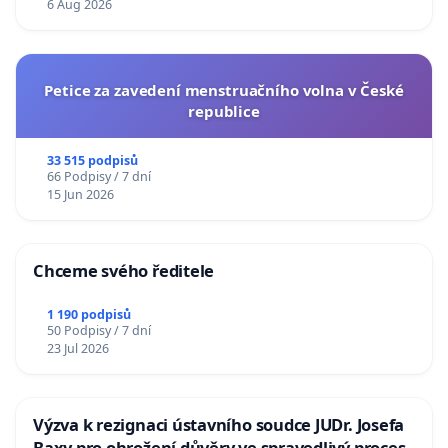
6 Aug 2026
Petice za zavedení menstruačního volna v České
republice
33 515 podpisů
66 Podpisy / 7 dní
15 Jun 2026
Chceme svého ředitele
1 190 podpisů
50 Podpisy / 7 dní
23 Jul 2026
Výzva k rezignaci ústavního soudce JUDr. Josefa
Baxy pro ohrožení důvěry ve spravedlivý proces