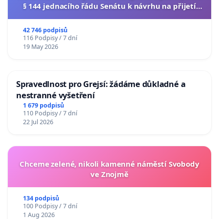
§ 144 jednacího řádu Senátu k návrhu na přijetí
usnesení k podání ústavní žaloby na prezidenta
republiky
42 746 podpisů
116 Podpisy / 7 dní
19 May 2026
Spravedlnost pro Grejsí: žádáme důkladné a
nestranné vyšetření
1 679 podpisů
110 Podpisy / 7 dní
22 Jul 2026
Chceme zelené, nikoli kamenné náměstí Svobody
ve Znojmě
134 podpisů
100 Podpisy / 7 dní
1 Aug 2026