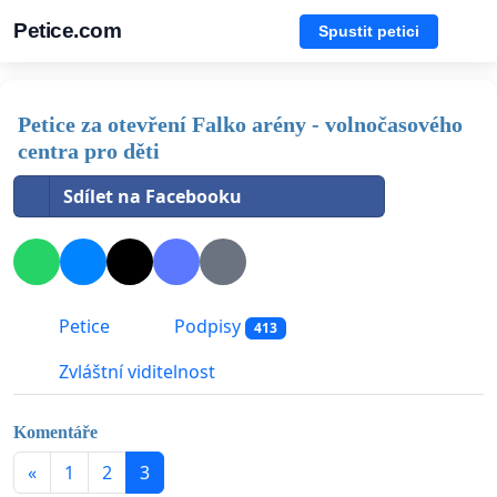
Petice.com
Spustit petici
Petice za otevření Falko arény - volnočasového
centra pro děti
Sdílet na Facebooku
Petice
Podpisy
413
Zvláštní viditelnost
Komentáře
«
1
2
3