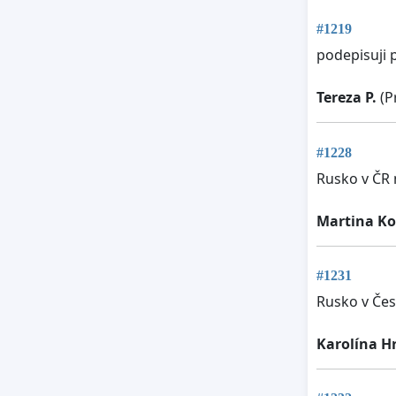
#1219
podepisuji p
Tereza P.
(P
#1228
Rusko v ČR 
Martina K
#1231
Rusko v Če
Karolína H