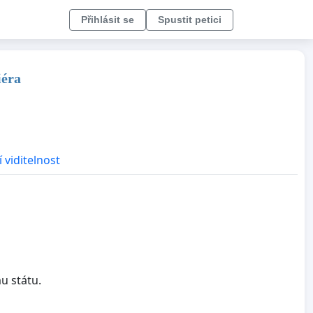
Přihlásit se
Spustit petici
iéra
 viditelnost
u státu.