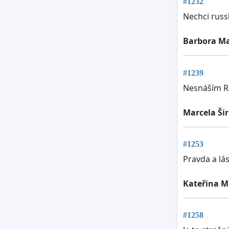
#1232
Nechci russ
Barbora M
#1239
Nesnáším R
Marcela Ši
#1253
Pravda a lás
Kateřina M
#1258