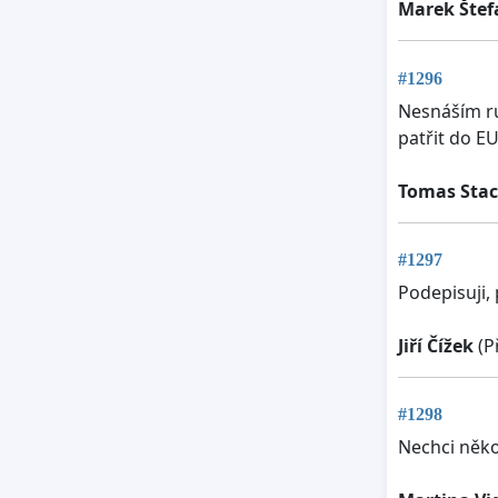
Marek Štef
#1296
Nesnáším ru
patřit do E
Tomas Sta
#1297
Podepisuji,
Jiří Čížek
(P
#1298
Nechci něko