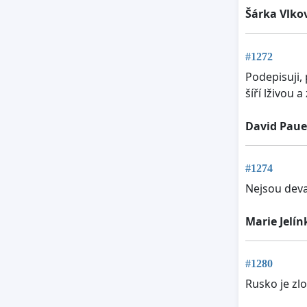
Šárka Vlko
#1272
Podepisuji,
šíří lživou
David Paue
#1274
Nejsou deva
Marie Jelí
#1280
Rusko je zlo