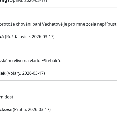
Lang
(Opava, 2026-03-17)
 protože chování paní Vachatové je pro mne zcela nepřípust
ká
(Rožďalovice, 2026-03-17)
sského vlivu na vládu EStébáků.
žek
(Volary, 2026-03-17)
m dost
ckova
(Praha, 2026-03-17)