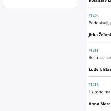
Rostislav 
#1204
Podepisuji,
Jitka Žďárs
#1211
Bojím se ru
Ludvík Bla
#1218
Uz toho ma
Anna Mare