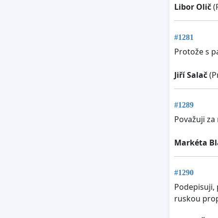
Libor Olič
(
#1281
Protože s p
Jiří Salač
(P
#1289
Považuji za
Markéta Bl
#1290
Podepisuji, 
ruskou prop