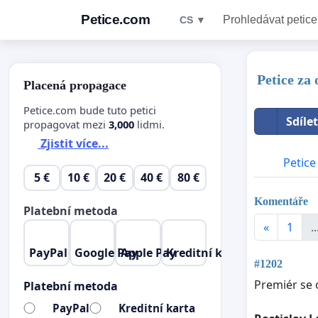
Petice.com
Prohledávat petice
CS ▼
Petice za
Placená propagace
Petice.com bude tuto petici
Sdíle
propagovat mezi
3,000
lidmi.
Zjistit více...
Petice
5 €
10 €
20 €
40 €
80 €
Komentáře
Platební metoda
«
1
..
PayPal
Google Pay
Apple Pay
Kreditní karta
#1202
Premiér se o
Platební metoda
PayPal
Kreditní karta