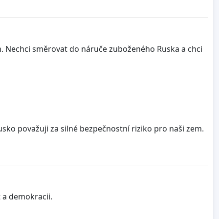
em. Nechci směrovat do náruče zuboženého Ruska a chci
usko považuji za silné bezpečnostní riziko pro naši zem.
 a demokracii.