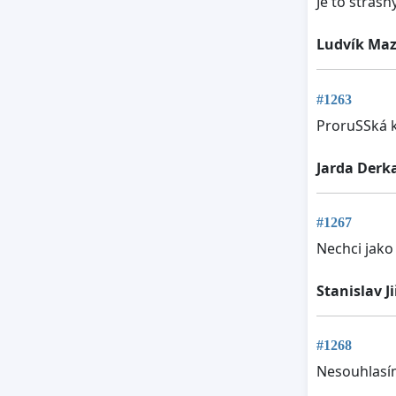
Je to strašn
Ludvík Ma
#1263
ProruSSká k
Jarda Derk
#1267
Nechci jako
Stanislav J
#1268
Nesouhlasím