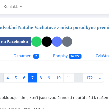
Kontakt:
 odvolání Natálie Vachatové z místa poradkyně prem
t na Facebooku
Oznámení
Podpisy
Zvláštní
2
34 222
.
4
5
6
7
8
9
10
11
...
172
»
bklopuje lidmi, kteří jsou svou činností nepřátelští k našem