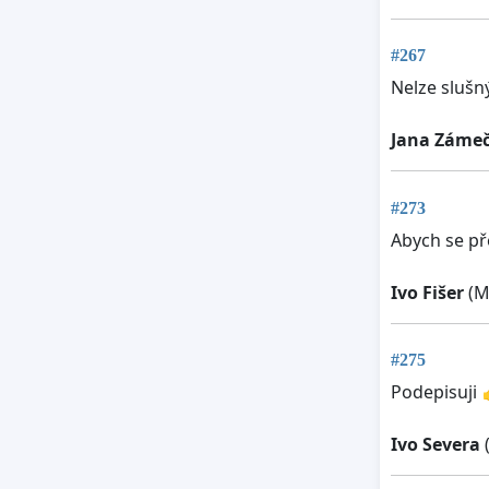
#267
Nelze slušn
Jana Záme
#273
Abych se př
Ivo Fišer
(M
#275
Podepisuji 
Ivo Severa
(