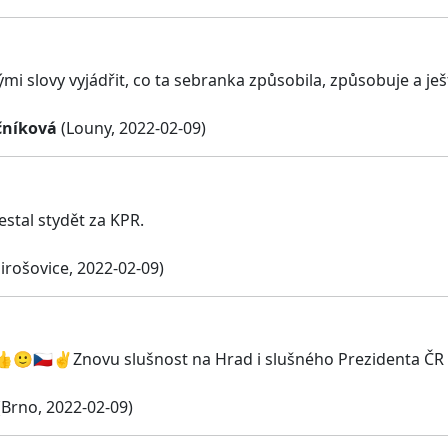
ými slovy vyjádřit, co ta sebranka způsobila, způsobuje a je
čníková
(Louny, 2022-02-09)
estal stydět za KPR.
irošovice, 2022-02-09)
👍🙂🇨🇿✌️Znovu slušnost na Hrad i slušného Prezidenta ČR 
Brno, 2022-02-09)