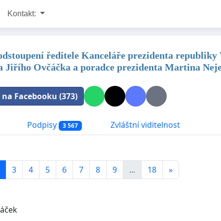
Kontakt:
 odstoupení ředitele Kanceláře prezidenta republiky
a Jiřího Ovčáčka a poradce prezidenta Martina Nej
t na Facebooku (373)
Podpisy
Zvláštní viditelnost
3 567
3
4
5
6
7
8
9
...
18
»
táček