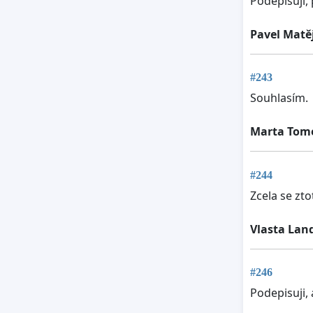
Podepisuji,
Pavel Matě
#243
Souhlasím.
Marta Tom
#244
Zcela se zto
Vlasta La
#246
Podepisuji,