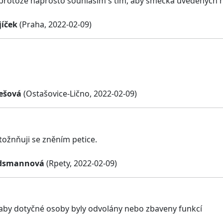
 protože naprosto souhlasím s tím, aby smečka uvedených h
jíček
(Praha, 2022-02-09)
ešová
(Ostašovice-Lično, 2022-02-09)
tožnňuji se zněním petice.
ndsmannová
(Rpety, 2022-02-09)
 aby dotyčné osoby byly odvolány nebo zbaveny funkcí