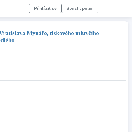
Přihlásit se
Spustit petici
 Vratislava Mynáře, tiskového mluvčího
edlého