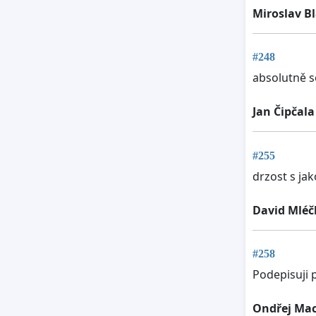
Miroslav B
#248
absolutně 
Jan Čipčala
#255
drzost s ja
David Mléč
#258
Podepisuji p
Ondřej Ma