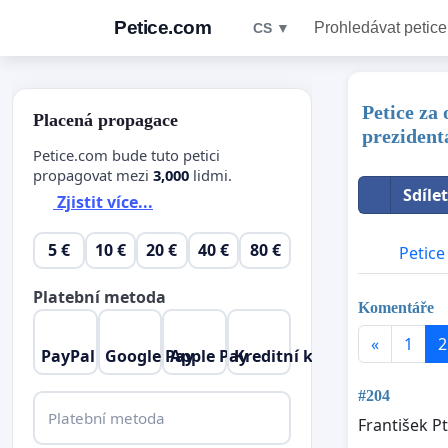
Petice.com
Prohledávat petice
CS ▼
Petice za
Placená propagace
prezident
Petice.com bude tuto petici
propagovat mezi
3,000
lidmi.
Sdíle
Zjistit více...
5 €
10 €
20 €
40 €
80 €
Petice
Platební metoda
Komentáře
«
1
2
PayPal
Google Pay
Apple Pay
Kreditní karta
#204
Platební metoda
František P