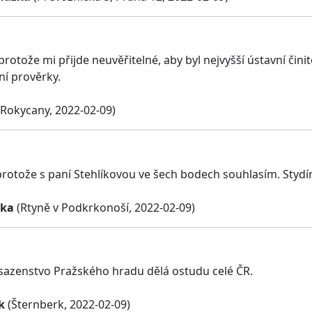
protože mi přijde neuvěřitelné, aby byl nejvyšší ústavní čin
í prověrky.
Rokycany, 2022-02-09)
protože s paní Stehlíkovou ve šech bodech souhlasím. Styd
rka
(Rtyně v Podkrkonoší, 2022-02-09)
azenstvo Pražského hradu dělá ostudu celé ČR.
k
(Šternberk, 2022-02-09)