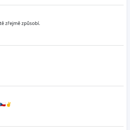
ště zřejmě způsobí.
🇨🇿✌️