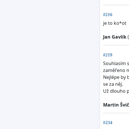
#216
je to ko*ot
Jan Gavlík
(
#219
Souhlasím s
zaměřeno na
Nejlépe by 
se za něj.
Už dlouho p
Martin Švi
#234