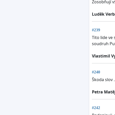
Zosobňují v
Luděk Verb
#239
Tito lide v
soudruh Puti
Vlastimil V
#240
Škoda slov 
Petra Matě
#242