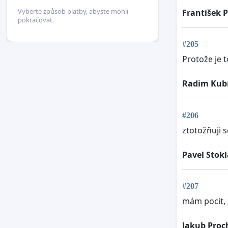
Vyberte způsob platby, abyste mohli
František 
pokračovat.
#205
Protože je t
Radim Kub
#206
ztotožňuji s
Pavel Stok
#207
mám pocit, 
Jakub Proc