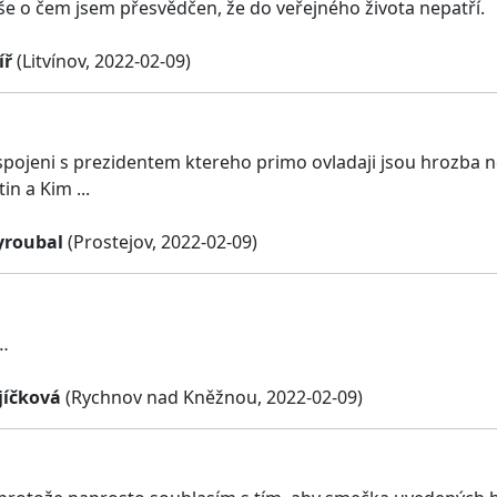
še o čem jsem přesvědčen, že do veřejného života nepatří.
íř
(Litvínov, 2022-02-09)
e spojeni s prezidentem ktereho primo ovladaji jsou hrozba n
n a Kim ...
yroubal
(Prostejov, 2022-02-09)
…
jíčková
(Rychnov nad Kněžnou, 2022-02-09)