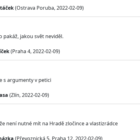
Ptáček
(Ostrava Poruba, 2022-02-09)
o pakáž, jakou svět neviděl.
íček
(Praha 4, 2022-02-09)
e s argumenty v petici
lasa
(Zlín, 2022-02-09)
že není nutné mít na Hradě zločince a vlastizrádce
házka
(Převoznická 5, Praha 12, 2022-02-09)