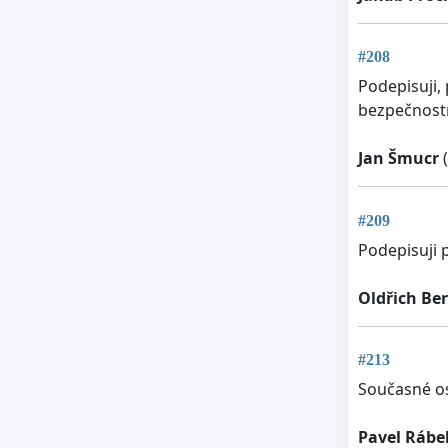
#208
Podepisuji, 
bezpečnostn
Jan Šmucr
(
#209
Podepisuji 
Oldřich Be
#213
Současné os
Pavel Rábe