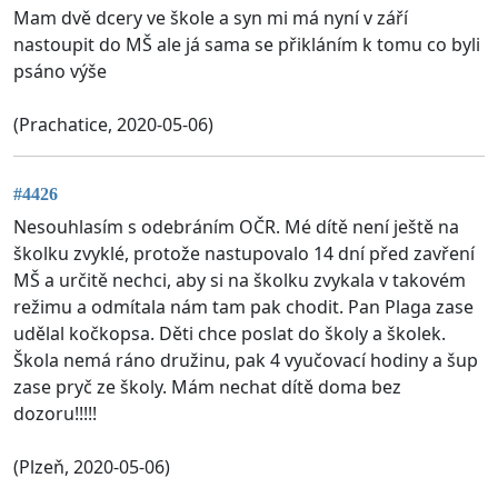
Mam dvě dcery ve škole a syn mi má nyní v září
nastoupit do MŠ ale já sama se přikláním k tomu co byli
psáno výše
(Prachatice, 2020-05-06)
#4426
Nesouhlasím s odebráním OČR. Mé dítě není ještě na
školku zvyklé, protože nastupovalo 14 dní před zavření
MŠ a určitě nechci, aby si na školku zvykala v takovém
režimu a odmítala nám tam pak chodit. Pan Plaga zase
udělal kočkopsa. Děti chce poslat do školy a školek.
Škola nemá ráno družinu, pak 4 vyučovací hodiny a šup
zase pryč ze školy. Mám nechat dítě doma bez
dozoru!!!!!
(Plzeň, 2020-05-06)