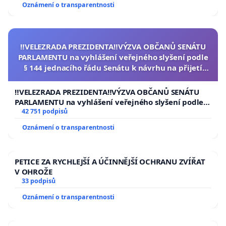
Oznámení o transparentnosti
‼️VELEZRADA PREZIDENTA‼️VÝZVA OBČANŮ SENÁTU
PARLAMENTU na vyhlášení veřejného slyšení podle
§ 144 jednacího řádu Senátu k návrhu na přijetí
usnesení k podání ústavní žaloby na prezidenta
republiky
‼️VELEZRADA PREZIDENTA‼️VÝZVA OBČANŮ SENÁTU
PARLAMENTU na vyhlášení veřejného slyšení podle §
144 jednacího řádu Senátu k návrhu na přijetí
42 751 podpisů
usnesení k podání ústavní žaloby na prezidenta
Oznámení o transparentnosti
republiky
PETICE ZA RYCHLEJŠÍ A ÚČINNĚJŠÍ OCHRANU ZVÍŘAT
V OHROŽE
33 podpisů
Oznámení o transparentnosti