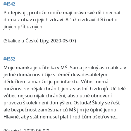
#4542
Podepisuji, protože rodiče mají právo své děti nechat
doma z obav o jejich zdraví. Ať už o zdraví dětí nebo
jiných příbuzných.
(Skalice u České Lípy, 2020-05-07)
#4552
Moje mamka je učitelka v MŠ. Sama je silný astmatik a v
jedné domácnosti žije s téměř devadesatiletym
dědečkem a manžel je po infarktu. Vůbec nemá
možnost se nějak chránit, jen z vlastních zdrojů. Učitelé
vůbec nejsou nijak chráněni, absolutně obnovení
provozu školek není domyšlen. Ostuda! Školy se řeší,
ale bezpečnost zaměstnanců MŠ jim je úplně jedno.
Hlavně, aby stát nemusel platit rodičům ošetřovne....
(Karviná, 2020-05-07)