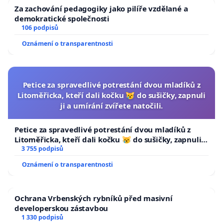
Za zachování pedagogiky jako pilíře vzdělané a
demokratické společnosti
106 podpisů
Oznámení o transparentnosti
Petice za spravedlivé potrestání dvou mladíků z
Litoměřicka, kteří dali kočku 😿 do sušičky, zapnuli
ji a umírání zvířete natočili.
Petice za spravedlivé potrestání dvou mladíků z
Litoměřicka, kteří dali kočku 😿 do sušičky, zapnuli ji
a umírání zvířete natočili.
3 755 podpisů
Oznámení o transparentnosti
Ochrana Vrbenských rybníků před masivní
developerskou zástavbou
1 330 podpisů