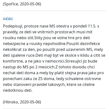
(Spořice, 2020-05-06)
#4503
Podepisuji, protoze nase MS otevira v pondeli 11.5. s
pravidly, ze deti ve vnitrnich prostorach musi mit
rousku nebo stit.Stity jsou ve volne hre pro deti
nebezpecne a rousky nepohodlne.Pouziti dezinfekce
nekolikrat za den, po pouziti pred uzavrenim MS, mely
deti spalene ruce.Deti maji byt ve skolce v klidu a citit se
komfortne, a ne jako v nemocnici.Stresujici jiz bude
nastup do MS po 2 mesicich.Z tohoto duvodu chci
nechat deti doma a mely by platit stejna prava jako pro
ponechani zaku ze ZS doma, tedy schvalene ostrovne
nebo stanoveni pravidel takovych, ktere se citelne
nedotknou deti.
(Hlinsko, 2020-05-06)