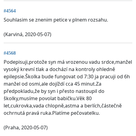
#4564
Souhlasim se znenim petice v plnem rozsahu.
(Karviná, 2020-05-07)
#4568
Podepisuji,protože syn má vrozenou vadu srdce,manžel
vysoký krevní tlak a dochází na kontroly ohledně
epilepsie.Školka bude fungovat od 7:30 ja pracuji od 6h
manžel od osmi,ale dojíždí cca 45 minut.Za
předpokladu,že by syn i přesto nastoupil do
školky,musíme povolat babičku.Věk 80
let,cukrovka,vada chlopně,astma a berlích,částečně
ochrnutá pravá ruka.Platíme pečovatelku.
(Praha, 2020-05-07)