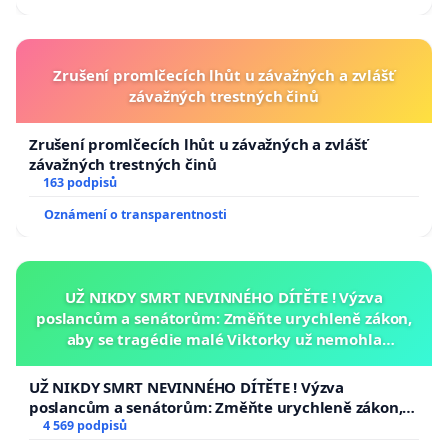
Zrušení promlčecích lhůt u závažných a zvlášť
závažných trestných činů
Zrušení promlčecích lhůt u závažných a zvlášť
závažných trestných činů
163 podpisů
Oznámení o transparentnosti
UŽ NIKDY SMRT NEVINNÉHO DÍTĚTE ! Výzva
poslancům a senátorům: Změňte urychleně zákon,
aby se tragédie malé Viktorky už nemohla
opakovat!
UŽ NIKDY SMRT NEVINNÉHO DÍTĚTE ! Výzva
poslancům a senátorům: Změňte urychleně zákon,
aby se tragédie malé Viktorky už nemohla opakovat!
4 569 podpisů