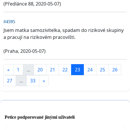
(Předlánce 88, 2020-05-07)
#4595
Jsem matka samozivitelka, spadam do rizikové skupiny
a pracují na rizikovém pracovišti.
(Praha, 2020-05-07)
«
1
...
20
21
22
23
24
25
26
27
...
33
»
Petice podporované jinými uživateli