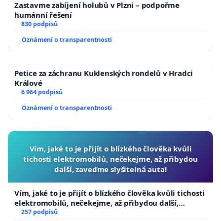
Zastavme zabíjení holubů v Plzni – podpořme
humánní řešení
830 podpisů
Oznámení o transparentnosti
Petice za záchranu Kuklenských rondelů v Hradci
Králové
6 964 podpisů
Oznámení o transparentnosti
Vím, jaké to je přijít o blízkého člověka kvůli
tichosti elektromobilů, nečekejme, až přibydou
další, zaveďme slyšitelná auta!
Vím, jaké to je přijít o blízkého člověka kvůli tichosti
elektromobilů, nečekejme, až přibydou další,
zaveďme slyšitelná auta!
257 podpisů