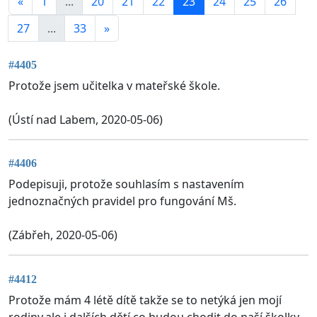
«
1
...
20
21
22
23
24
25
26
27
...
33
»
#4405
Protože jsem učitelka v mateřské škole.
(Ústí nad Labem, 2020-05-06)
#4406
Podepisuji, protože souhlasím s nastavením
jednoznačných pravidel pro fungování Mš.
(Zábřeh, 2020-05-06)
#4412
Protože mám 4 létě dítě takže se to netýká jen mojí
rodiny,ale i dalších dětí co budou chodit do naší školky...