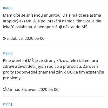
#4433
Mám dítě se sníženou imunitou. Dále má dcera astma
atopický ekzém. A je po infekční nemoci tím více je dle
lékařů oslabená. A nedoporučuji návrat do MŠ
(Pardubice, 2020-05-06)
#4440
Plné otevření MŠ je ze strany zřizovatele rizikem pro
zdraví a život dětí, jejich rodičů a prarodičů. Zároveň
pro ty zodpovědné znamená zánik OČR a tím existenční
problémy
(Žďár nad Sázavou, 2020-05-06)
#4441