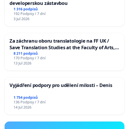
developerskou zástavbou
1 316 podpisů
192 Podpisy / 7 dní
3 Jul 2026
Za záchranu oboru translatologie na FF UK /
Save Translation Studies at the Faculty of Arts,
Charles University
8 211 podpisů
170 Podpisy / 7 dní
13 Jul 2026
Vyjádření podpory pro udělení milosti – Denis
1 754 podpisů
136 Podpisy / 7 dní
14 Jul 2026