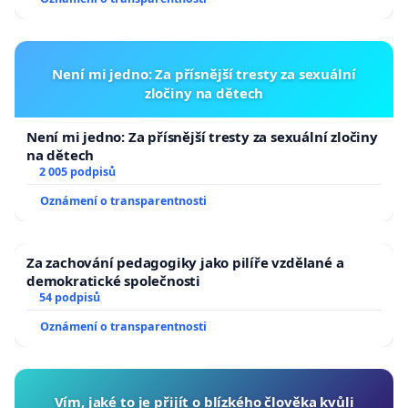
Není mi jedno: Za přísnější tresty za sexuální
zločiny na dětech
Není mi jedno: Za přísnější tresty za sexuální zločiny
na dětech
2 005 podpisů
Oznámení o transparentnosti
Za zachování pedagogiky jako pilíře vzdělané a
demokratické společnosti
54 podpisů
Oznámení o transparentnosti
Vím, jaké to je přijít o blízkého člověka kvůli