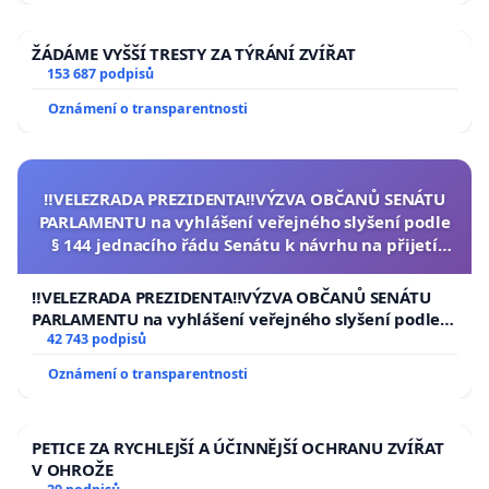
ŽÁDÁME VYŠŠÍ TRESTY ZA TÝRÁNÍ ZVÍŘAT
153 687 podpisů
Oznámení o transparentnosti
‼️VELEZRADA PREZIDENTA‼️VÝZVA OBČANŮ SENÁTU
PARLAMENTU na vyhlášení veřejného slyšení podle
§ 144 jednacího řádu Senátu k návrhu na přijetí
usnesení k podání ústavní žaloby na prezidenta
republiky
‼️VELEZRADA PREZIDENTA‼️VÝZVA OBČANŮ SENÁTU
PARLAMENTU na vyhlášení veřejného slyšení podle §
144 jednacího řádu Senátu k návrhu na přijetí
42 743 podpisů
usnesení k podání ústavní žaloby na prezidenta
Oznámení o transparentnosti
republiky
PETICE ZA RYCHLEJŠÍ A ÚČINNĚJŠÍ OCHRANU ZVÍŘAT
V OHROŽE