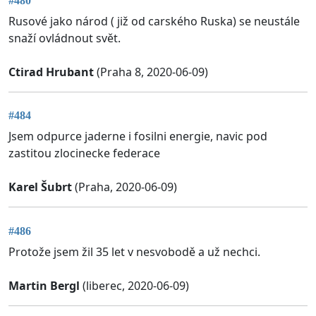
#480
Rusové jako národ ( již od carského Ruska) se neustále
snaží ovládnout svět.
Ctirad Hrubant
(Praha 8, 2020-06-09)
#484
Jsem odpurce jaderne i fosilni energie, navic pod
zastitou zlocinecke federace
Karel Šubrt
(Praha, 2020-06-09)
#486
Protože jsem žil 35 let v nesvobodě a už nechci.
Martin Bergl
(liberec, 2020-06-09)