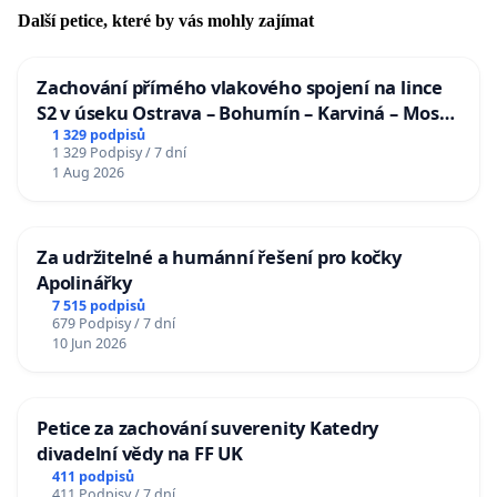
Další petice, které by vás mohly zajímat
Zachování přímého vlakového spojení na lince
S2 v úseku Ostrava – Bohumín – Karviná – Mosty
u Jablunkova
1 329 podpisů
1 329 Podpisy / 7 dní
1 Aug 2026
Za udržitelné a humánní řešení pro kočky
Apolinářky
7 515 podpisů
679 Podpisy / 7 dní
10 Jun 2026
Petice za zachování suverenity Katedry
divadelní vědy na FF UK
411 podpisů
411 Podpisy / 7 dní