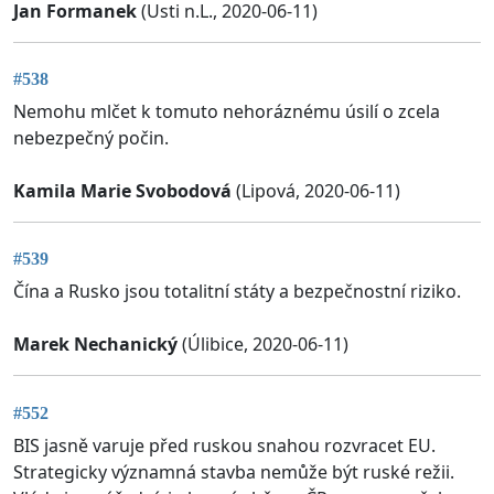
Jan Formanek
(Usti n.L., 2020-06-11)
#538
Nemohu mlčet k tomuto nehoráznému úsilí o zcela
nebezpečný počin.
Kamila Marie Svobodová
(Lipová, 2020-06-11)
#539
Čína a Rusko jsou totalitní státy a bezpečnostní riziko.
Marek Nechanický
(Úlibice, 2020-06-11)
#552
BIS jasně varuje před ruskou snahou rozvracet EU.
Strategicky významná stavba nemůže být ruské režii.