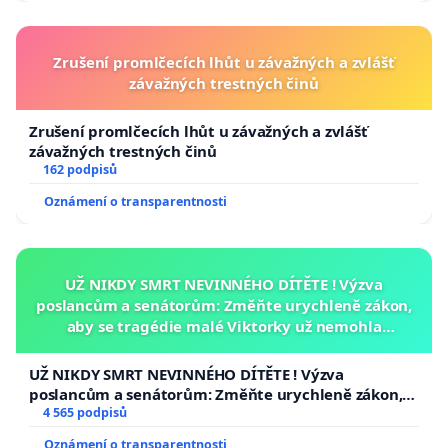
Zrušení promlčecích lhůt u závažných a zvlášť
závažných trestných činů
Zrušení promlčecích lhůt u závažných a zvlášť
závažných trestných činů
162 podpisů
Oznámení o transparentnosti
UŽ NIKDY SMRT NEVINNÉHO DÍTĚTE ! Výzva
poslancům a senátorům: Změňte urychleně zákon,
aby se tragédie malé Viktorky už nemohla
opakovat!
UŽ NIKDY SMRT NEVINNÉHO DÍTĚTE ! Výzva
poslancům a senátorům: Změňte urychleně zákon,
aby se tragédie malé Viktorky už nemohla opakovat!
4 565 podpisů
Oznámení o transparentnosti