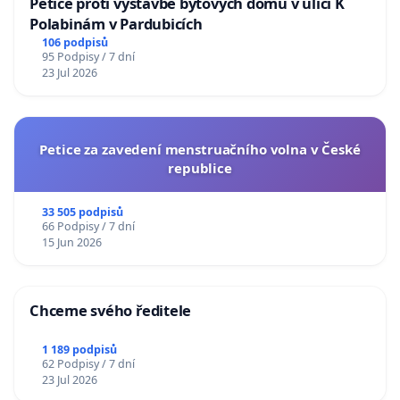
Petice proti výstavbě bytových domů v ulici K
Polabinám v Pardubicích
106 podpisů
95 Podpisy / 7 dní
23 Jul 2026
Petice za zavedení menstruačního volna v České
republice
33 505 podpisů
66 Podpisy / 7 dní
15 Jun 2026
Chceme svého ředitele
1 189 podpisů
62 Podpisy / 7 dní
23 Jul 2026