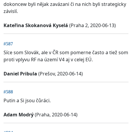
dokoncew byli nějak zavázani či na nich byli strategicky
závislí.
Kateřina Skokanová Kyselá
(Praha 2, 2020-06-13)
#587
Síce som Slovák, ale v ČR som pomerne často a tiež som
proti vplyvu RF na území V4 aj v celej EÚ.
Daniel Pribula
(Prešov, 2020-06-14)
#588
Putin a Si jsou čůráci.
Adam Modrý
(Praha, 2020-06-14)