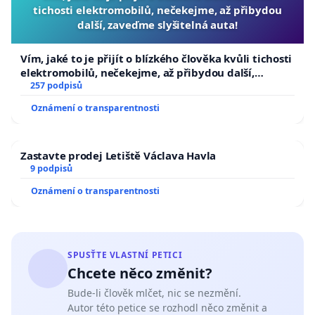
tichosti elektromobilů, nečekejme, až přibydou
další, zaveďme slyšitelná auta!
Vím, jaké to je přijít o blízkého člověka kvůli tichosti
elektromobilů, nečekejme, až přibydou další,
zaveďme slyšitelná auta!
257 podpisů
Oznámení o transparentnosti
Zastavte prodej Letiště Václava Havla
9 podpisů
Oznámení o transparentnosti
SPUSŤTE VLASTNÍ PETICI
Chcete něco změnit?
Bude-li člověk mlčet, nic se nezmění.
Autor této petice se rozhodl něco změnit a