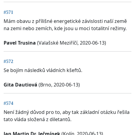
#571
Mám obavu z přílišné energetické závislosti naší země
na zemi nebo zemích, kde jsou u moci totalitní režimy.
Pavel Trusina
(Valašské Meziříčí, 2020-06-13)
#572
Se bojím následků vládních kšeftů.
Gita Dautiová
(Brno, 2020-06-13)
#574
Není žádný důvod pro to, aby tak základní otázku řešila
tato vláda složená z diletantů.
Jan Martin Dr. Ječmínek
(Kolín, 2020-06-13)