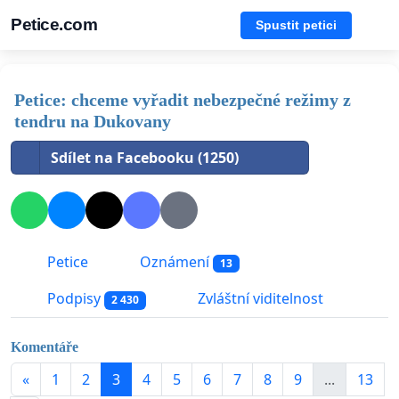
Petice.com
Spustit petici
Petice: chceme vyřadit nebezpečné režimy z
tendru na Dukovany
Sdílet na Facebooku (1250)
Petice
Oznámení
13
Podpisy
Zvláštní viditelnost
2 430
Komentáře
«
1
2
3
4
5
6
7
8
9
...
13