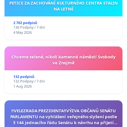
PETICE ZA ZACHOVÁNÍ KULTURNÍHO CENTRA STALIN
NA LETNÉ
2 702 podpisů
136 Podpisy / 7 dní
4 May 2026
Chceme zelené, nikoli kamenné náměstí Svobody
ve Znojmě
132 podpisů
132 Podpisy / 7 dní
1 Aug 2026
‼️VELEZRADA PREZIDENTA‼️VÝZVA OBČANŮ SENÁTU
PARLAMENTU na vyhlášení veřejného slyšení podle
§ 144 jednacího řádu Senátu k návrhu na přijetí