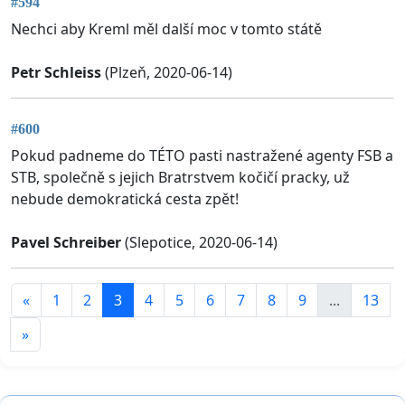
#594
Nechci aby Kreml měl další moc v tomto státě
Petr Schleiss
(Plzeň, 2020-06-14)
#600
Pokud padneme do TÉTO pasti nastražené agenty FSB a
STB, společně s jejich Bratrstvem kočičí pracky, už
nebude demokratická cesta zpět!
Pavel Schreiber
(Slepotice, 2020-06-14)
«
1
2
3
4
5
6
7
8
9
...
13
»