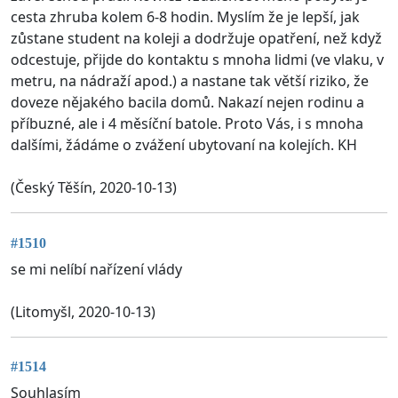
cesta zhruba kolem 6-8 hodin. Myslím že je lepší, jak
zůstane student na koleji a dodržuje opatření, než když
odcestuje, přijde do kontaktu s mnoha lidmi (ve vlaku, v
metru, na nádraží apod.) a nastane tak větší riziko, že
doveze nějakého bacila domů. Nakazí nejen rodinu a
příbuzné, ale i 4 měsíční batole. Proto Vás, i s mnoha
dalšími, žádáme o zvážení ubytovaní na kolejích. KH
(Český Těšín, 2020-10-13)
#1510
se mi nelíbí nařízení vlády
(Litomyšl, 2020-10-13)
#1514
Souhlasím