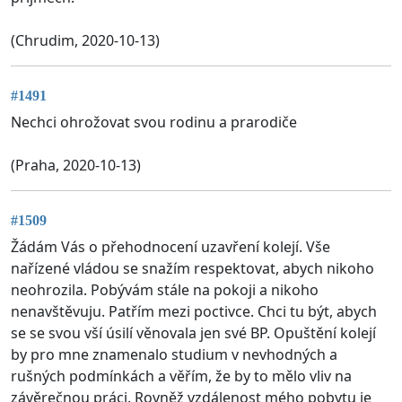
(Chrudim, 2020-10-13)
#1491
Nechci ohrožovat svou rodinu a prarodiče
(Praha, 2020-10-13)
#1509
Žádám Vás o přehodnocení uzavření kolejí. Vše
nařízené vládou se snažím respektovat, abych nikoho
neohrozila. Pobývám stále na pokoji a nikoho
nenavštěvuju. Patřím mezi poctivce. Chci tu být, abych
se se svou vší úsilí věnovala jen své BP. Opuštění kolejí
by pro mne znamenalo studium v nevhodných a
rušných podmínkách a věřím, že by to mělo vliv na
závěrečnou práci. Rovněž vzdálenost mého pobytu je