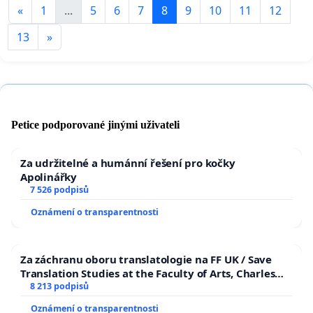
«
1
...
5
6
7
8
9
10
11
12
13
»
Petice podporované jinými uživateli
Za udržitelné a humánní řešení pro kočky
Apolinářky
7 526 podpisů
Oznámení o transparentnosti
Za záchranu oboru translatologie na FF UK / Save
Translation Studies at the Faculty of Arts, Charles
University
8 213 podpisů
Oznámení o transparentnosti