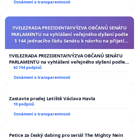
Oznámení o transparentnosti
‼️VELEZRADA PREZIDENTA‼️VÝZVA OBČANŮ SENÁTU
PARLAMENTU na vyhlášení veřejného slyšení podle
§ 144 jednacího řádu Senátu k návrhu na přijetí
usnesení k podání ústavní žaloby na prezidenta
republiky
‼️VELEZRADA PREZIDENTA‼️VÝZVA OBČANŮ SENÁTU
PARLAMENTU na vyhlášení veřejného slyšení podle §
144 jednacího řádu Senátu k návrhu na přijetí
42 744 podpisů
usnesení k podání ústavní žaloby na prezidenta
Oznámení o transparentnosti
republiky
Zastavte prodej Letiště Václava Havla
10 podpisů
Oznámení o transparentnosti
Petice za český dabing pro seriál The Mighty Nein