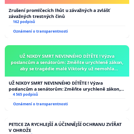
Zrušení promlčecích lhůt u závažných a zvlášť
závažných trestných činů
162 podpisů
Oznámení o transparentnosti
UŽ NIKDY SMRT NEVINNÉHO DÍTĚTE ! Výzva
poslancům a senátorům: Změňte urychleně zákon,
aby se tragédie malé Viktorky už nemohla
opakovat!
UŽ NIKDY SMRT NEVINNÉHO DÍTĚTE ! Výzva
poslancům a senátorům: Změňte urychleně zákon,
aby se tragédie malé Viktorky už nemohla opakovat!
4 565 podpisů
Oznámení o transparentnosti
PETICE ZA RYCHLEJŠÍ A ÚČINNĚJŠÍ OCHRANU ZVÍŘAT
V OHROŽE