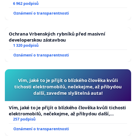
6 962 podpisů
Oznámení o transparentnosti
Ochrana Vrbenských rybníků před masivní
developerskou zástavbou
1 320 podpisů
Oznámení o transparentnosti
Vím, jaké to je přijít o blízkého člověka kvůli
tichosti elektromobilů, nečekejme, až přibydou
další, zaveďme slyšitelná auta!
Vím, jaké to je přijít o blízkého člověka kvůli tichosti
elektromobilů, nečekejme, až přibydou další,
zaveďme slyšitelná auta!
257 podpisů
Oznámení o transparentnosti