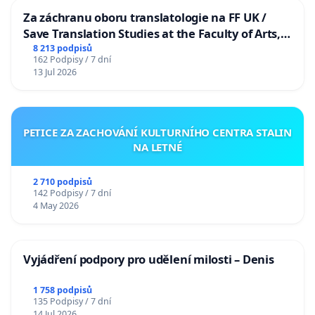
Za záchranu oboru translatologie na FF UK /
Save Translation Studies at the Faculty of Arts,
Charles University
8 213 podpisů
162 Podpisy / 7 dní
13 Jul 2026
PETICE ZA ZACHOVÁNÍ KULTURNÍHO CENTRA STALIN
NA LETNÉ
2 710 podpisů
142 Podpisy / 7 dní
4 May 2026
Vyjádření podpory pro udělení milosti – Denis
1 758 podpisů
135 Podpisy / 7 dní
14 Jul 2026