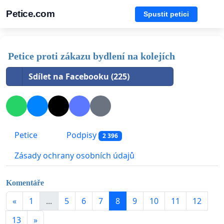
Petice.com
Spustit petici
Petice proti zákazu bydlení na kolejích
Sdílet na Facebooku (225)
Petice
Podpisy
2 396
Zásady ochrany osobních údajů
Komentáře
«
1
...
5
6
7
8
9
10
11
12
13
»