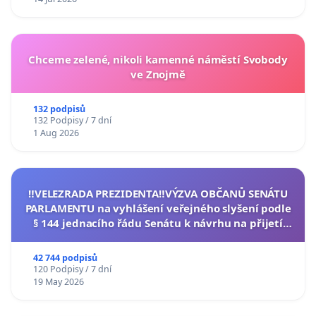
Chceme zelené, nikoli kamenné náměstí Svobody
ve Znojmě
132 podpisů
132 Podpisy / 7 dní
1 Aug 2026
‼️VELEZRADA PREZIDENTA‼️VÝZVA OBČANŮ SENÁTU
PARLAMENTU na vyhlášení veřejného slyšení podle
§ 144 jednacího řádu Senátu k návrhu na přijetí
usnesení k podání ústavní žaloby na prezidenta
republiky
42 744 podpisů
120 Podpisy / 7 dní
19 May 2026