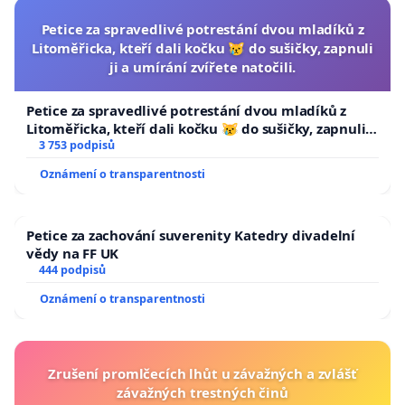
Petice za spravedlivé potrestání dvou mladíků z
Litoměřicka, kteří dali kočku 😿 do sušičky, zapnuli
ji a umírání zvířete natočili.
Petice za spravedlivé potrestání dvou mladíků z
Litoměřicka, kteří dali kočku 😿 do sušičky, zapnuli ji
a umírání zvířete natočili.
3 753 podpisů
Oznámení o transparentnosti
Petice za zachování suverenity Katedry divadelní
vědy na FF UK
444 podpisů
Oznámení o transparentnosti
Zrušení promlčecích lhůt u závažných a zvlášť
závažných trestných činů