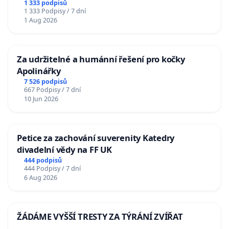
u Jablunkova
1 333 podpisů
1 333 Podpisy / 7 dní
1 Aug 2026
Za udržitelné a humánní řešení pro kočky
Apolinářky
7 526 podpisů
667 Podpisy / 7 dní
10 Jun 2026
Petice za zachování suverenity Katedry
divadelní vědy na FF UK
444 podpisů
444 Podpisy / 7 dní
6 Aug 2026
ŽÁDÁME VYŠŠÍ TRESTY ZA TÝRÁNÍ ZVÍŘAT