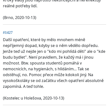
reálné potřeby lidí.
(Brno, 2020-10-13)
#1427
Další opatření, které by mělo mnohem méně
nepříjemný dopad, kdyby se o něm vědělo dopředu.
Jenže teď už nejde jen o "kdo mi pohlídá děti" ale o "kde
budu bydlet". Není pravidlem, že každý má i jinou
možnost. Btw. spousta studentů pomáhá v
nemocnicích, na hygienách, s hlídáním... Tak se
odstěhují, no. Pomoc přece může kdokoli jiný. Na
vysokoškoláky se od začátku všech opatření absolutně
zapomíná. A teď tohle.
(Kostelec u Holešova, 2020-10-13)