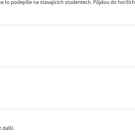
se to podepíše na stavajících studentech. Půjdou do horšíc
 další.