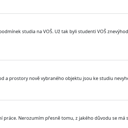
í podmínek studia na VOŠ. Už tak byli studenti VOŠ znevýho
od a prostory nově vybraného objektu jsou ke studiu nevyho
í práce. Nerozumím přesně tomu, z jakého důvodu se má st