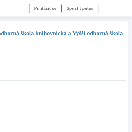
Přihlásit se
Spustit petici
odborná škola knihovnická a Vyšší odborná škola