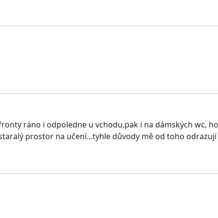
fronty ráno i odpoledne u vchodu,pak i na dámských wc, ho
astaralý prostor na učení...tyhle důvody mě od toho odrazují