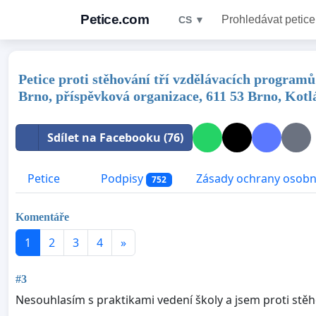
Petice.com
Prohledávat petice
CS ▼
Petice proti stěhování tří vzdělávacích program
Brno, příspěvková organizace, 611 53 Brno, Kotl
Sdílet na Facebooku (76)
Petice
Podpisy
Zásady ochrany osobn
752
Komentáře
1
2
3
4
»
#3
Nesouhlasím s praktikami vedení školy a jsem proti stěh