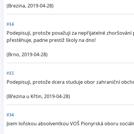
(Brezina, 2019-04-28)
#14
Podepisuji, protože považuji za nepřijatelné zhoršován
přestěhuje, padne prestiž školy na dno!
(Brno, 2019-04-28)
#15
Podepisuji, protože dcera studuje obor zahraniční obch
(Březina u Křtin, 2019-04-28)
#34
Jsem loňskou absolventkou VOŠ Pionyrská oboru sociáln