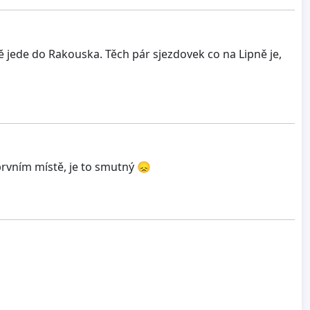
ě jede do Rakouska. Těch pár sjezdovek co na Lipně je,
 prvním místě, je to smutný 😞