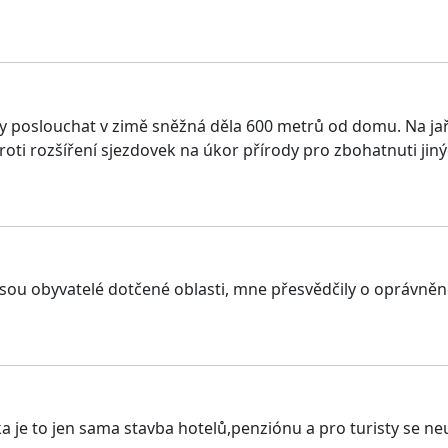
esy poslouchat v zimě sněžná děla 600 metrů od domu. Na 
oti rozšíření sjezdovek na úkor přírody pro zbohatnuti jiných
jsou obyvatelé dotčené oblasti, mne přesvědčily o oprávněn
ka je to jen sama stavba hotelů,penziónu a pro turisty se n