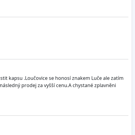
astit kapsu .Loučovice se honosí znakem Luče ale zatím
následný prodej za vyšší cenu.A chystané zplavněni