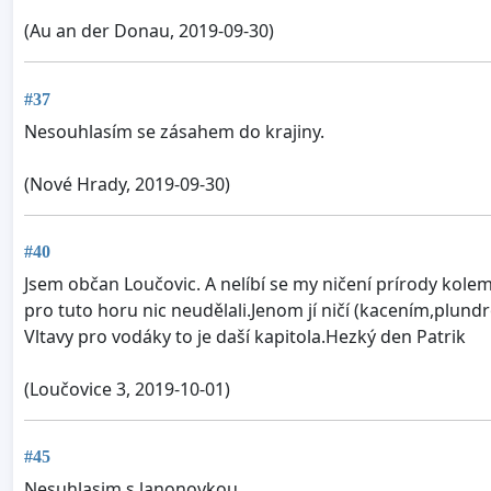
(Au an der Donau, 2019-09-30)
#37
Nesouhlasím se zásahem do krajiny.
(Nové Hrady, 2019-09-30)
#40
Jsem občan Loučovic. A nelíbí se my ničení prírody kole
pro tuto horu nic neudělali.Jenom jí ničí (kacením,plu
Vltavy pro vodáky to je daší kapitola.Hezký den Patrik
(Loučovice 3, 2019-10-01)
#45
Nesuhlasim s lanonovkou