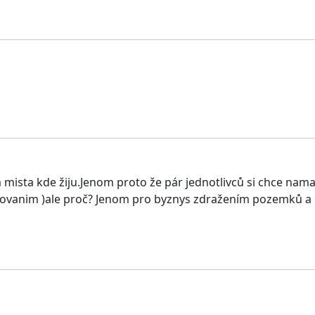
m mista kde žiju.Jenom proto že pár jednotlivců si chce nam
ndrovanim )ale proč? Jenom pro byznys zdražením pozemků a 