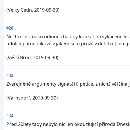
(Velky Cetin, 2019-09-30)
#28
Nechci se z naší rodinné chalupy koukat na vykacene l
údolí lopatne takové v jakém sem prožil v dětství. Jsem pr
(Vyšší Brod, 2019-09-30)
#32
Zveřejněné argumenty signatářů petice, z nichž většina 
(Varnsdorf, 2019-09-30)
#34
Před 20lety tady nebylo nic jen okouzlující příroda.Dnes