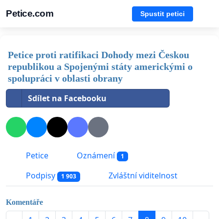
Petice.com
Spustit petici
Petice proti ratifikaci Dohody mezi Českou
republikou a Spojenými státy americkými o
spolupráci v oblasti obrany
Sdílet na Facebooku
Petice
Oznámení
1
Podpisy
Zvláštní viditelnost
1 903
Komentáře