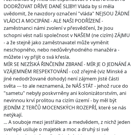
DODRŽOVAT DŘÍVE DANÉ SLIBY! Vláda by si měla
uvědomit, že navzdory označení "vláda" NEJSOU ŽÁDNÍ
VLÁDCI A MOCIPÁNI - ALE NAŠI PODŘÍZENÍ -
zaměstnanci námi zvolení v přesvědčení, že jsou
schopni vést naši společnost v NAŠEM (ne cizím) ZÁJMU
- a že stejně jako zaměstnavatel může vyměnit
neschopného, nebo nedůvěryhodného manažéra -
můžete i vy přijít o svá křesla.
MÍR SE NEZÍSKÁ ŘINČENÍM ZBRANÍ - MÍR JE O JEDNÁNÍ A
VZÁJEMNÉM RESPEKTOVÁNÍ - což zřejmě (viz Minské a
jiné nedodržované dohody) není zájmem jisté části
světa --- to ale neznamená, že NÁŠ STÁT - jehož ruce do
"sametu" nebyly poskvrněny ani kolonizátorstvím, ani
nevinnou krví prolitou na cizím území - by měl být
JEDNÍM Z TERČŮ MOCENSKÝCH ROZEPŘÍ, které se nás
netýkají.
... A souboje mezi jestřábem a medvědem, z nichž jeden
sveřepě usiluje o majetek a moc a druhý si své