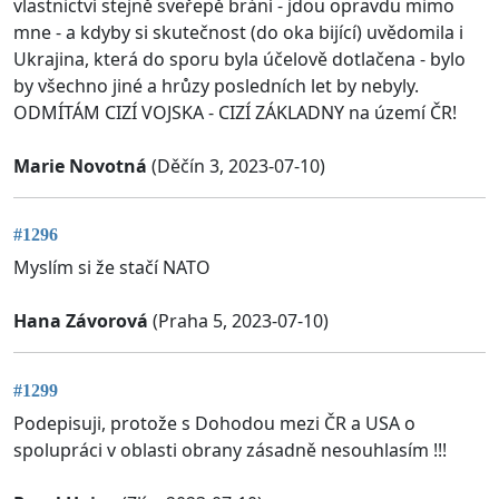
vlastnictví stejně sveřepě brání - jdou opravdu mimo
mne - a kdyby si skutečnost (do oka bijící) uvědomila i
Ukrajina, která do sporu byla účelově dotlačena - bylo
by všechno jiné a hrůzy posledních let by nebyly.
ODMÍTÁM CIZÍ VOJSKA - CIZÍ ZÁKLADNY na území ČR!
Marie Novotná
(Děčín 3, 2023-07-10)
#1296
Myslím si že stačí NATO
Hana Závorová
(Praha 5, 2023-07-10)
#1299
Podepisuji, protože s Dohodou mezi ČR a USA o
spolupráci v oblasti obrany zásadně nesouhlasím !!!