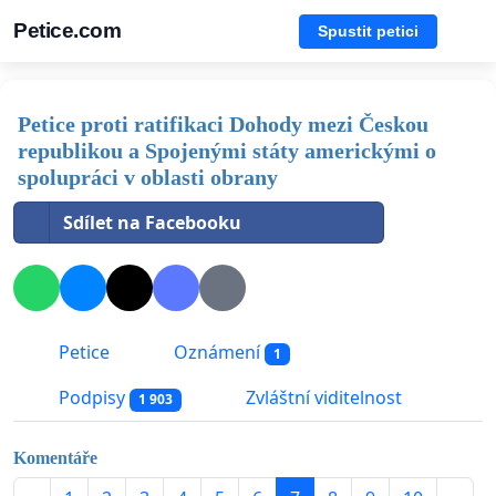
Petice.com
Spustit petici
Petice proti ratifikaci Dohody mezi Českou
republikou a Spojenými státy americkými o
spolupráci v oblasti obrany
Sdílet na Facebooku
Petice
Oznámení
1
Podpisy
Zvláštní viditelnost
1 903
Komentáře