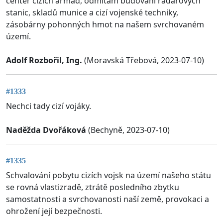
center cizích armád, odmítám budování radarových
stanic, skladů munice a cizí vojenské techniky,
zásobárny pohonných hmot na našem svrchovaném
území.
Adolf Rozbořil, Ing.
(Moravská Třebová, 2023-07-10)
#1333
Nechci tady cizí vojáky.
Naděžda Dvořáková
(Bechyně, 2023-07-10)
#1335
Schvalování pobytu cizích vojsk na území našeho státu
se rovná vlastizradě, ztrátě posledního zbytku
samostatnosti a svrchovanosti naší země, provokaci a
ohrožení její bezpečnosti.