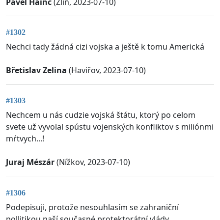
Pavel Hainc
(Zlín, 2023-07-10)
#1302
Nechci tady žádná cizi vojska a ještě k tomu Americká
Břetislav Zelina
(Haviřov, 2023-07-10)
#1303
Nechcem u nás cudzie vojská štátu, ktorý po celom
svete už vyvolal spústu vojenských konfliktov s miliónmi
mŕtvych...!
Juraj Mészár
(Nížkov, 2023-07-10)
#1306
Podepisuji, protože nesouhlasím se zahraniční
pollitikou naší současné protektorátní vlády.