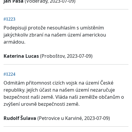
Jan Páša
(Voděrady, 2023-07-09)
#1223
Podepisuji protože nesouhlasím s umístěním
jakýchkoliv zbraní na našem území americkou
armádou.
Katerina Lucas
(Proboštov, 2023-07-09)
#1224
Odmitám přitomnost cizích vojsk na území České
republiky. jejích účast na našem území nezaručuje
bezpečnost naši země. Vláda naši zemělže občanům o
zvýšení urovně bezpečnosti země.
Rudolf Šulava
(Petrovice u Karviné, 2023-07-09)