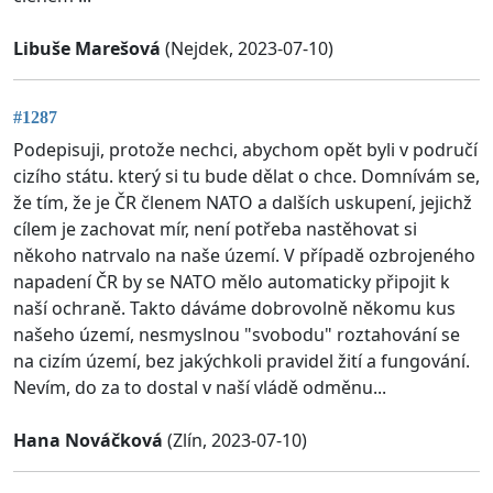
Libuše Marešová
(Nejdek, 2023-07-10)
#1287
Podepisuji, protože nechci, abychom opět byli v područí
cizího státu. který si tu bude dělat o chce. Domnívám se,
že tím, že je ČR členem NATO a dalších uskupení, jejichž
cílem je zachovat mír, není potřeba nastěhovat si
někoho natrvalo na naše území. V případě ozbrojeného
napadení ČR by se NATO mělo automaticky připojit k
naší ochraně. Takto dáváme dobrovolně někomu kus
našeho území, nesmyslnou "svobodu" roztahování se
na cizím území, bez jakýchkoli pravidel žití a fungování.
Nevím, do za to dostal v naší vládě odměnu...
Hana Nováčková
(Zlín, 2023-07-10)