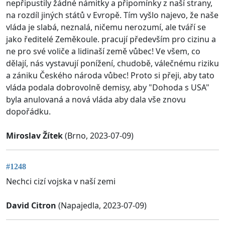
nepřipustily žádné námitky a připomínky z naší strany,
na rozdíl jiných států v Evropě. Tím vyšlo najevo, že naše
vláda je slabá, neznalá, ničemu nerozumí, ale tváří se
jako ředitelé Zeměkoule. pracují především pro cizinu a
ne pro své voliče a lidinaší země vůbec! Ve všem, co
dělají, nás vystavují ponížení, chudobě, válečnému riziku
a zániku Českého národa vůbec! Proto si přeji, aby tato
vláda podala dobrovolně demisy, aby "Dohoda s USA"
byla anulovaná a nová vláda aby dala vše znovu
dopořádku.
Miroslav Žítek
(Brno, 2023-07-09)
#1248
Nechci cizí vojska v naší zemi
David Citron
(Napajedla, 2023-07-09)