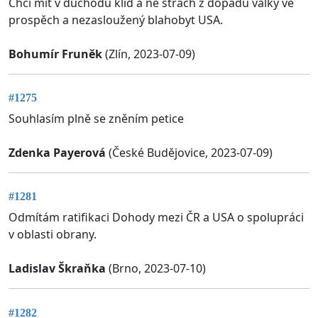
Chci mít v důchodu klid a ne strach z dopadu války ve
prospěch a nezasloužený blahobyt USA.
Bohumír Fruněk
(Zlín, 2023-07-09)
#1275
Souhlasím plně se zněním petice
Zdenka Payerová
(České Budějovice, 2023-07-09)
#1281
Odmítám ratifikaci Dohody mezi ČR a USA o spolupráci
v oblasti obrany.
Ladislav Škraňka
(Brno, 2023-07-10)
#1282