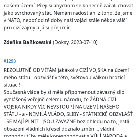
našem území. Přeji si abychom se konečně začali chovat
jako svrchovaný stát. Nemám radost ani z toho, že jsme
v NATO, neboť od té doby naši vojáci stále někde válčí
pro cizí zájmy a já si přeji mír.
Zdeňka Baňkowská
(Doksy, 2023-07-10)
#1293
REZOLUTNĚ ODMÍTÁM jakákoliv CIZÍ VOJSKA na území
mého státu - obzvlášť v této, světovou válkou hrozící
situaci!
Současná vláda by si měla připomenout závazný slib
vyhlášený veřejně celému národu, že ŹÁDNÁ CIZÍ
VOJSKA NIKDY VÍC NEVSTOUPÍ NA ÚZEMÍ NAŠEHO
STÁTU - a - NEMILÁ VLÁDO, SLIBY - STÁTNICKÉ OBZVLÁŠŤ
- SE MAJÍ PLNIT - JSOU ZÁVAZNÉ bez ohledu na to, jestli
obsazení vládních křesel doznalo změn ... vládní
rozhodnutí by měla korespondovat s VŮLÍ NÁRODA a