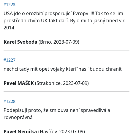
#1225
USA jde o erozbití prosperující Evropy !!!! Tak to se jim
prostřednictvím UK fakt daří. Bylo mi to jasný hned v r.
2014.
Karel Svoboda
(Brno, 2023-07-09)
#1227
nechci tady mit opet vojaky kteri"nas "budou chranit
Pavel MAŠEK
(Strakonice, 2023-07-09)
#1228
Podepisuji proto, že smlouva není spravedlivá a
rovnoprávná
Pavel Nenička
(Havířov, 2023-07-09)