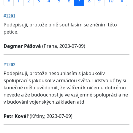
«
1
2
3
4
5
6
7
8
9
10
»
#1201
Podepisuji, protože plně souhlasím se zněním této
petice.
Dagmar Pášová
(Praha, 2023-07-09)
#1202
Podepisuji, protože nesouhlasím s jakoukoliv
spoluprací s jakoukoliv armádou světa. Lidstvo už by si
konečně mělo uvědomit, že válčení k ničemu dobrému
nevede a že budoucnost je ve vzájemné spolupráci a ne
v budování vojenských základen atd
Petr Kovář
(Křtiny, 2023-07-09)