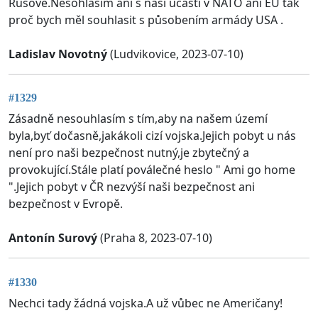
Rusové.Nesohlasim ani s naší účasti v NATO ani EU tak
proč bych měl souhlasit s působením armády USA .
Ladislav Novotný
(Ludvikovice, 2023-07-10)
#1329
Zásadně nesouhlasím s tím,aby na našem území
byla,byť dočasně,jakákoli cizí vojska.Jejich pobyt u nás
není pro naši bezpečnost nutný,je zbytečný a
provokující.Stále platí poválečné heslo " Ami go home
".Jejich pobyt v ČR nezvýší naši bezpečnost ani
bezpečnost v Evropě.
Antonín Surový
(Praha 8, 2023-07-10)
#1330
Nechci tady žádná vojska.A už vůbec ne Američany!