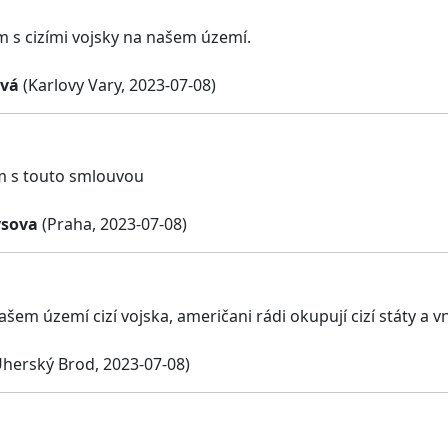
 s cizími vojsky na našem území.
ová
(Karlovy Vary, 2023-07-08)
m s touto smlouvou
ysova
(Praha, 2023-07-08)
šem území cizí vojska, američani rádi okupují cizí státy a v
herský Brod, 2023-07-08)