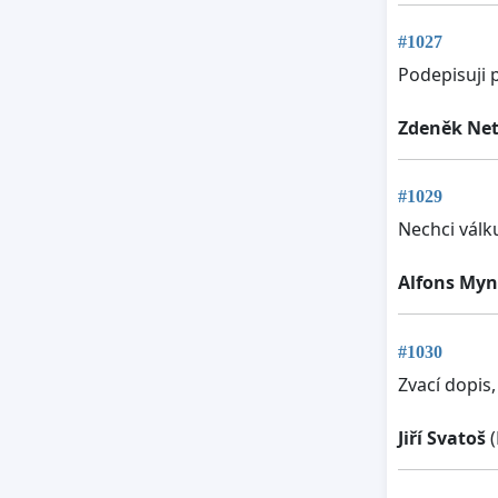
#1027
Podepisuji 
Zdeněk Net
#1029
Nechci válk
Alfons Myn
#1030
Zvací dopis
Jiří Svatoš
(