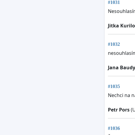
#1031
Nesouhlasím
Jitka Kuril
#1032
nesouhlasí
Jana Baud
#1035
Nechci na na
Petr Pors
(U
#1036