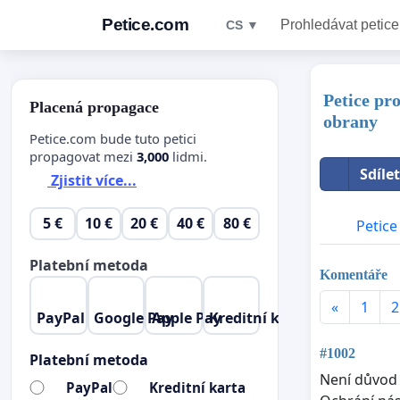
Petice.com
Prohledávat petice
CS ▼
Petice pr
Placená propagace
obrany
Petice.com bude tuto petici
propagovat mezi
3,000
lidmi.
Sdíle
Zjistit více...
5 €
10 €
20 €
40 €
80 €
Petice
Platební metoda
Komentáře
«
1
2
PayPal
Google Pay
Apple Pay
Kreditní karta
#1002
Platební metoda
Není důvod 
PayPal
Kreditní karta