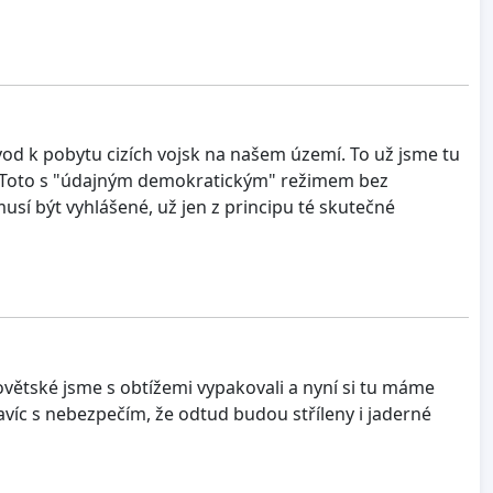
vod k pobytu cizích vojsk na našem území. To už jsme tu
lo. Toto s "údajným demokratickým" režimem bez
musí být vyhlášené, už jen z principu té skutečné
 Sovětské jsme s obtížemi vypakovali a nyní si tu máme
avíc s nebezpečím, že odtud budou stříleny i jaderné