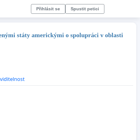
Přihlásit se
Spustit petici
enými státy americkými o spolupráci v oblasti
viditelnost