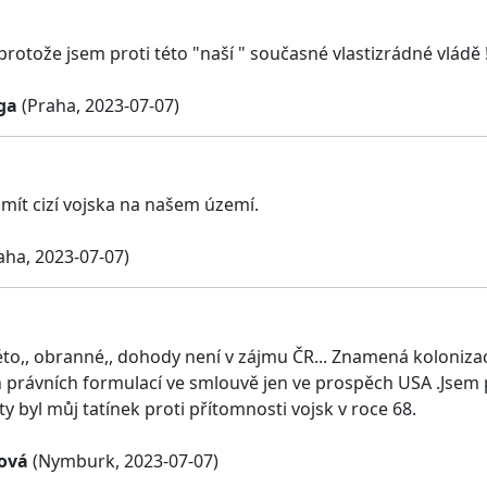
protože jsem proti této "naší " současné vlastizrádné vládě 
ga
(Praha, 2023-07-07)
mít cizí vojska na našem území.
aha, 2023-07-07)
této,, obranné,, dohody není v zájmu ČR... Znamená koloniz
h právních formulací ve smlouvě jen ve prospěch USA .Jsem
ty byl můj tatínek proti přítomnosti vojsk v roce 68.
ová
(Nymburk, 2023-07-07)