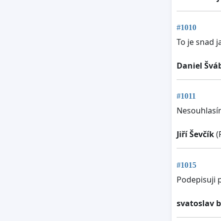
#1010
To je snad
Daniel Švá
#1011
Nesouhlasím
Jiří Ševčík
(
#1015
Podepisuji 
svatoslav 