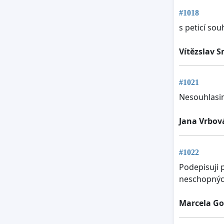
#1018
s peticí so
Vítězslav 
#1021
Nesouhlasim
Jana Vrbov
#1022
Podepisuji 
neschopných
Marcela Go