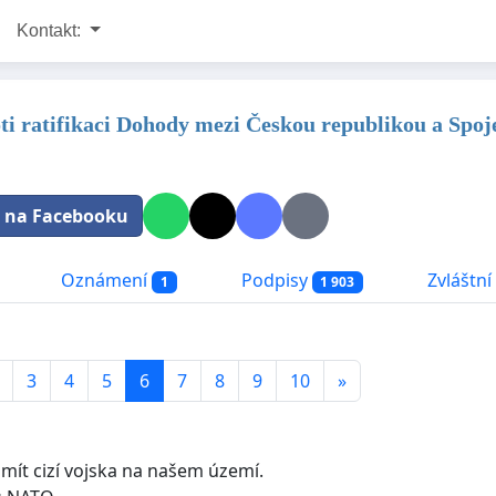
Kontakt:
oti ratifikaci Dohody mezi Českou republikou a Spoj
t na Facebooku
Oznámení
Podpisy
Zvláštní 
1
1 903
3
4
5
6
7
8
9
10
»
mít cizí vojska na našem území.