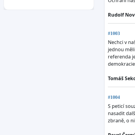
Ochrání ná
Rudolf Nov
#1003
Nechci v na
jednou měli
referenda je
demokracie
Tomáš Sek
#1004
S peticí sou
nasadit dal
zbraně, o n
Pavel Čern