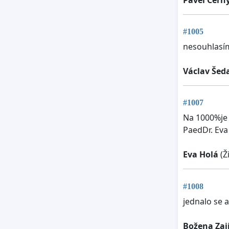
#1005
nesouhlasí
Václav Šed
#1007
Na 1000%je 
PaedDr. Eva
Eva Holá
(Ž
#1008
jednalo se 
Božena Zaj