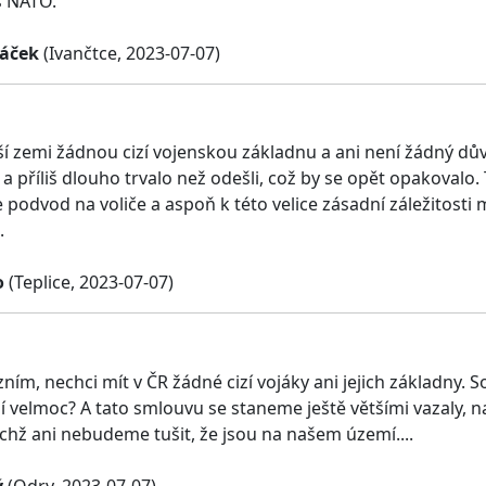
s NATO.
áček
(Ivančtce, 2023-07-07)
ší zemi žádnou cizí vojenskou základnu a ani není žádný dů
 a příliš dlouho trvalo než odešli, což by se opět opakova
 podvod na voliče a aspoň k této velice zásadní záležitosti 
.
o
(Teplice, 2023-07-07)
zním, nechci mít v ČR žádné cizí vojáky ani jejich základny.
ší velmoc? A tato smlouvu se staneme ještě většími vazaly, n
ichž ani nebudeme tušit, že jsou na našem území....
ý
(Odry, 2023-07-07)