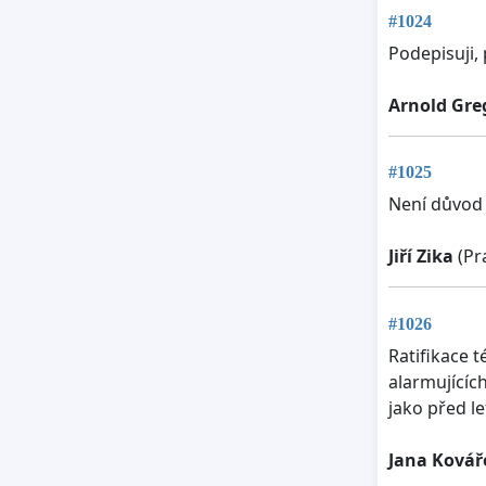
#1024
Podepisuji, 
Arnold Gre
#1025
Není důvod 
Jiří Zika
(Pr
#1026
Ratifikace 
alarmujícíc
jako před le
Jana Kovář