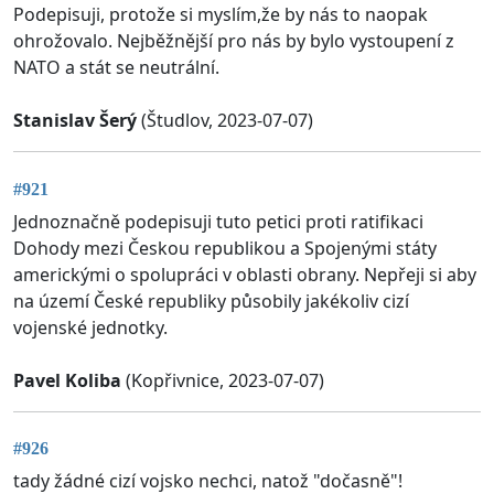
Podepisuji, protože si myslím,že by nás to naopak
ohrožovalo. Nejběžnější pro nás by bylo vystoupení z
NATO a stát se neutrální.
Stanislav Šerý
(Študlov, 2023-07-07)
#921
Jednoznačně podepisuji tuto petici proti ratifikaci
Dohody mezi Českou republikou a Spojenými státy
americkými o spolupráci v oblasti obrany. Nepřeji si aby
na území České republiky působily jakékoliv cizí
vojenské jednotky.
Pavel Koliba
(Kopřivnice, 2023-07-07)
#926
tady žádné cizí vojsko nechci, natož "dočasně"!