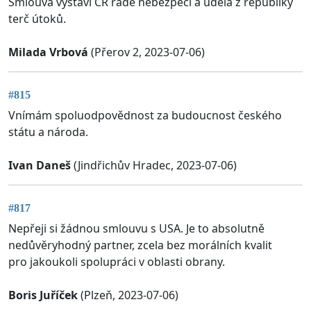
Smlouva vystaví ČR řadě nebezpečí a udělá z republiky
terč útoků.
Milada Vrbová
(Přerov 2, 2023-07-06)
#815
Vnímám spoluodpovědnost za budoucnost českého
státu a národa.
Ivan Daneš
(Jindřichův Hradec, 2023-07-06)
#817
Nepřeji si žádnou smlouvu s USA. Je to absolutně
nedůvěryhodný partner, zcela bez morálních kvalit
pro jakoukoli spolupráci v oblasti obrany.
Boris Juříček
(Plzeň, 2023-07-06)