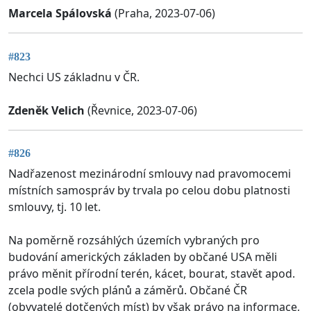
Marcela Spálovská
(Praha, 2023-07-06)
#823
Nechci US základnu v ČR.
Zdeněk Velich
(Řevnice, 2023-07-06)
#826
Nadřazenost mezinárodní smlouvy nad pravomocemi
místních samospráv by trvala po celou dobu platnosti
smlouvy, tj. 10 let.
Na poměrně rozsáhlých územích vybraných pro
budování amerických základen by občané USA měli
právo měnit přírodní terén, kácet, bourat, stavět apod.
zcela podle svých plánů a záměrů. Občané ČR
(obyvatelé dotčených míst) by však právo na informace,