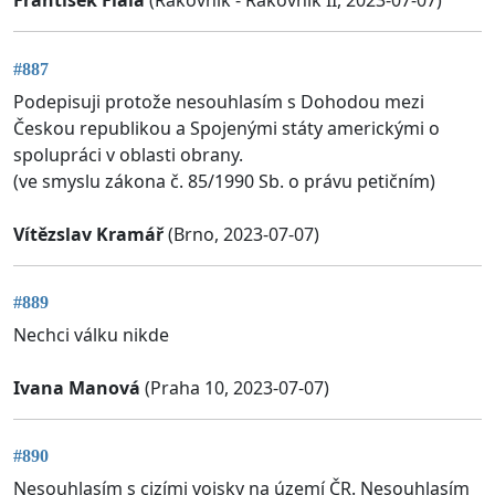
František Fiala
(Rakovník - Rakovník II, 2023-07-07)
#887
Podepisuji protože nesouhlasím s Dohodou mezi
Českou republikou a Spojenými státy americkými o
spolupráci v oblasti obrany.
(ve smyslu zákona č. 85/1990 Sb. o právu petičním)
Vítězslav Kramář
(Brno, 2023-07-07)
#889
Nechci válku nikde
Ivana Manová
(Praha 10, 2023-07-07)
#890
Nesouhlasím s cizími vojsky na území ČR. Nesouhlasím