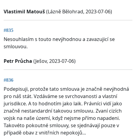
Vlastimil Matouš
(Lázně Bělohrad, 2023-07-06)
#835
Nesouhlasím s touto nevýhodnou a zavazujicí se
smlouvou.
Petr Průcha
(Ješov, 2023-07-06)
#836
Podepisuji, protože tato smlouva je značně nevýhodná
pro náš stát. Vzdáváme se svrchovanosti a vlastní
jurisdikce. A to hodnotím jako laik. Právníci vidí jako
značně nestandardní takovou smlouvu. Zvaní cizích
vojsk na naše území, když nejsme přímo napadeni.
Takovéto pokoutné smlouvy, se sjednávají pouze v
případě obav z vnitřních nepokojů...