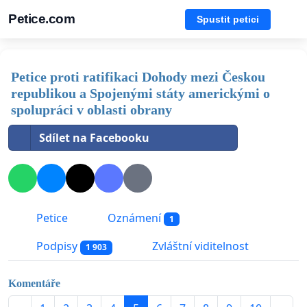
Petice.com
Spustit petici
Petice proti ratifikaci Dohody mezi Českou
republikou a Spojenými státy americkými o
spolupráci v oblasti obrany
Sdílet na Facebooku
Petice
Oznámení
1
Podpisy
Zvláštní viditelnost
1 903
Komentáře