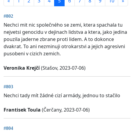
«
1
2
3
4
5
6
7
8
9
10
»
#802
Nechci mit nic společného se zemi, ktera spachala tu
nejvetsi genocidu v dejinach lidstva a ktera, jako jedina
pouzila jaderne zbrane proti lidem. A to dokonce
dvakrat. To ani nezminuji otrokarstvi a jejich agresivni
pusobeni v cizich zemich.
Veronika Krejčí
(Stašov, 2023-07-06)
#803
Nechci tady mít žádné cizí armády, jednou to stačilo
Frantisek Toula
(Čerčany, 2023-07-06)
#804