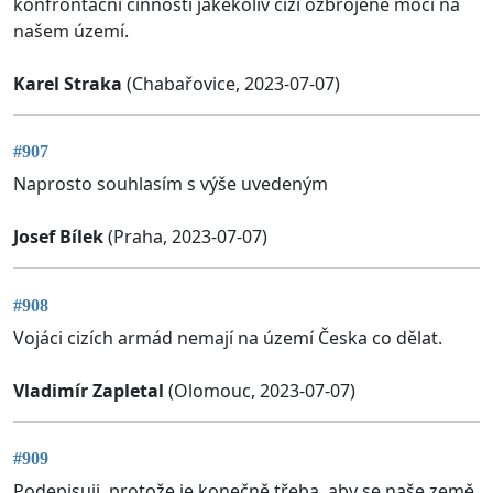
konfrontační činností jakékoliv cizí ozbrojené moci na
našem území.
Karel Straka
(Chabařovice, 2023-07-07)
#907
Naprosto souhlasím s výše uvedeným
Josef Bílek
(Praha, 2023-07-07)
#908
Vojáci cizích armád nemají na území Česka co dělat.
Vladimír Zapletal
(Olomouc, 2023-07-07)
#909
Podepisuji, protože je konečně třeba, aby se naše země