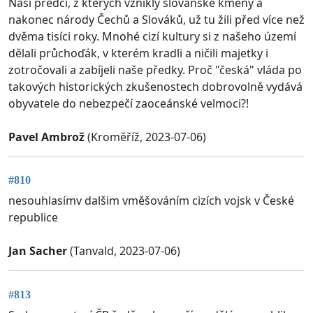
Naši předci, z kterých vznikly slovanské kmeny a
nakonec národy Čechů a Slováků, už tu žili před více než
dvěma tisíci roky. Mnohé cizí kultury si z našeho území
dělali průchoďák, v kterém kradli a ničili majetky i
zotročovali a zabíjeli naše předky. Proč "česká" vláda po
takových historických zkušenostech dobrovolně vydává
obyvatele do nebezpečí zaoceánské velmoci?!
Pavel Ambrož
(Kroměříž, 2023-07-06)
#810
nesouhlasímv dalšim vměšováním cizích vojsk v České
republice
Jan Sacher
(Tanvald, 2023-07-06)
#813