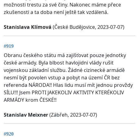
možnosti trestu za své činy. Nakonec máme přece
zkušenosti a ta doba není ještě tak vzdálená.
Stanislava Klímová
(České Budějovice, 2023-07-07)
#919
Obranu českého státu má zajišťovat pouze jednotky
české armády. Byla blbost havlojidni vlády rušit
vojenskou základní službu. Žádné cizinecké armádě
nesmí být povolen vstup a pobyt na území ČR bez
referenda NÁRODA!! Hlas lidu musí mít jednou provždy
SÍLU!!! Jsem PROTI JAKEKOLIV AKTIVITY KTERÉKOLIV
ARMÁDY krom ČESKÉ!!
Stanislav Meixner
(Zábřeh, 2023-07-07)
#920