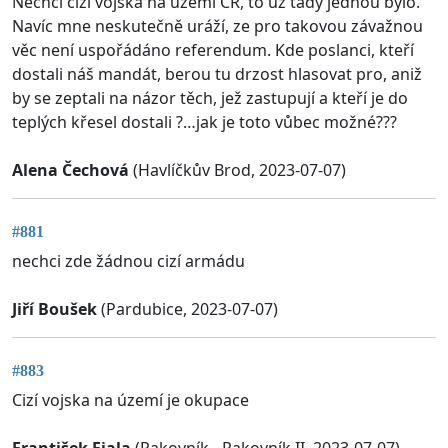
Nechci cizi vojska na území ČR, to už tady jednou bylo.
Navíc mne neskutečně uráží, ze pro takovou závažnou
věc není uspořádáno referendum. Kde poslanci, kteří
dostali náš mandát, berou tu drzost hlasovat pro, aniž
by se zeptali na názor těch, jež zastupují a kteří je do
teplých křesel dostali ?…jak je toto vůbec možné???
Alena Čechová
(Havlíčkův Brod, 2023-07-07)
#881
nechci zde žádnou cizí armádu
Jiří Boušek
(Pardubice, 2023-07-07)
#883
Cizí vojska na území je okupace