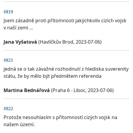
#819
Jsem zásadně proti přítomnosti jakýchkoliv cizích vojsk
v naší zemi ...
Jana Vyšatová
(Havlíčkův Brod, 2023-07-06)
#821
jedná se o tak závažné rozhodnutí z hlediska suverenity
státu, že by mělo být předmětem referenda
Martina Bednářová
(Praha 6 - Liboc, 2023-07-06)
#822
Protože nesouhlasím s přítomností cizých vojsk na
našem území.