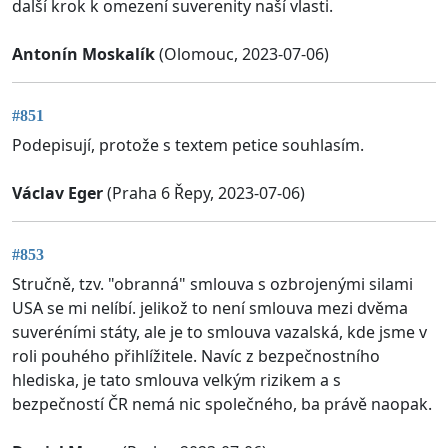
další krok k omezení suverenity naší vlasti.
Antonín Moskalík
(Olomouc, 2023-07-06)
#851
Podepisují, protože s textem petice souhlasím.
Václav Eger
(Praha 6 Řepy, 2023-07-06)
#853
Stručně, tzv. "obranná" smlouva s ozbrojenými silami
USA se mi nelíbí. jelikož to není smlouva mezi dvěma
suveréními státy, ale je to smlouva vazalská, kde jsme v
roli pouhého přihlížitele. Navíc z bezpečnostního
hlediska, je tato smlouva velkým rizikem a s
bezpečností ČR nemá nic společného, ba právě naopak.