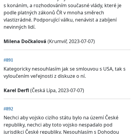
s konáním, a rozhodováním současné vlády, které je
podle platných zákonů ČR v mnoha směrech
vlastizrádné. Podporující válku, nenávist a zabíjení
nevinných lidí.
Milena Dočkalová
(Krumviř, 2023-07-07)
#891
Kategoricky nesouhlasím jak se smlouvou s USA, tak s
vyloučením veřejnosti z diskuze o ní.
Karel Derfl
(Česká Lípa, 2023-07-07)
#892
Nechci aby vojsko cizího státu bylo na území České
republiky, nechci aby toto vojsko nespadalo pod
jurisdikci České republiky. Nesouhlasím s Dohodou