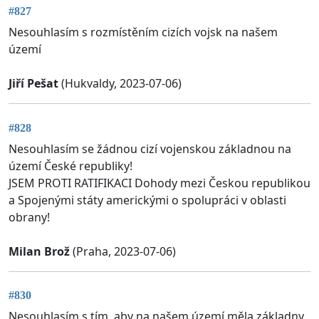
#827
Nesouhlasím s rozmístěním cizích vojsk na našem
území
Jiří Pešat
(Hukvaldy, 2023-07-06)
#828
Nesouhlasím se žádnou cizí vojenskou základnou na
území České republiky!
JSEM PROTI RATIFIKACI Dohody mezi Českou republikou
a Spojenými státy americkými o spolupráci v oblasti
obrany!
Milan Brož
(Praha, 2023-07-06)
#830
Nesouhlasím s tím, aby na našem území měla základny