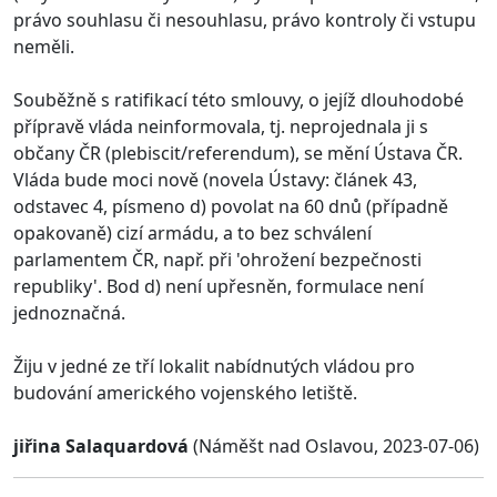
právo souhlasu či nesouhlasu, právo kontroly či vstupu
neměli.
Souběžně s ratifikací této smlouvy, o jejíž dlouhodobé
přípravě vláda neinformovala, tj. neprojednala ji s
občany ČR (plebiscit/referendum), se mění Ústava ČR.
Vláda bude moci nově (novela Ústavy: článek 43,
odstavec 4, písmeno d) povolat na 60 dnů (případně
opakovaně) cizí armádu, a to bez schválení
parlamentem ČR, např. při 'ohrožení bezpečnosti
republiky'. Bod d) není upřesněn, formulace není
jednoznačná.
Žiju v jedné ze tří lokalit nabídnutých vládou pro
budování amerického vojenského letiště.
jiřina Salaquardová
(Náměšt nad Oslavou, 2023-07-06)