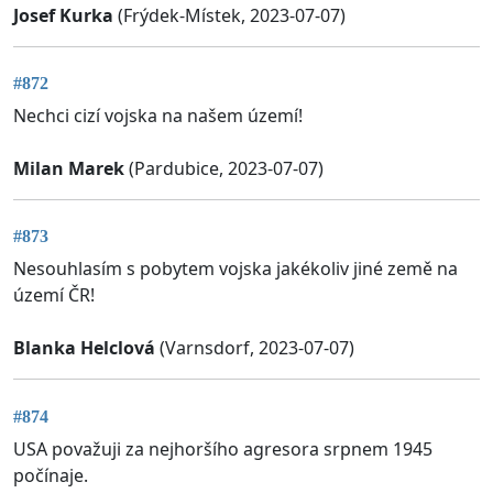
Josef Kurka
(Frýdek-Místek, 2023-07-07)
#872
Nechci cizí vojska na našem území!
Milan Marek
(Pardubice, 2023-07-07)
#873
Nesouhlasím s pobytem vojska jakékoliv jiné země na
území ČR!
Blanka Helclová
(Varnsdorf, 2023-07-07)
#874
USA považuji za nejhoršího agresora srpnem 1945
počínaje.