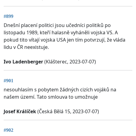
#899
Dnešní placení politici jsou učedníci politiků po
listopadu 1989, kteří halasně vyháněli vojska VS. A
pokud tito vítají vojska USA jen tím potvrzují, že vláda
lidu v ČR neexistuje.
Ivo Ladenberger
(Klášterec, 2023-07-07)
#901
nesouhlasím s pobytem žádných cizích vojáků na
našem území. Tato smlouva to umožnuje
Josef Králíček
(Česká Bělá 15, 2023-07-07)
#902