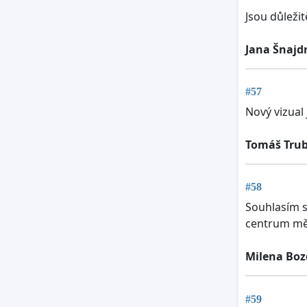
Jsou důležit
Jana Šnajd
#57
Nový vizual 
Tomáš Tru
#58
Souhlasím s 
centrum mě
Milena Bo
#59