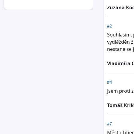
Zuzana Ko
#2
Souhlasím, 
vydlážděn ž
nestane se 
Vladimíra 
#4
Jsem proti z
Tomáš Kri
#7
Město Liber