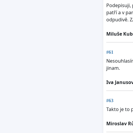
Podepisuji,
patří a v p
odpudivě. 
Miluše Kub
#61
Nesouhlasím
jinam.
Iva Januso
#63
Takto je to 
Miroslav R