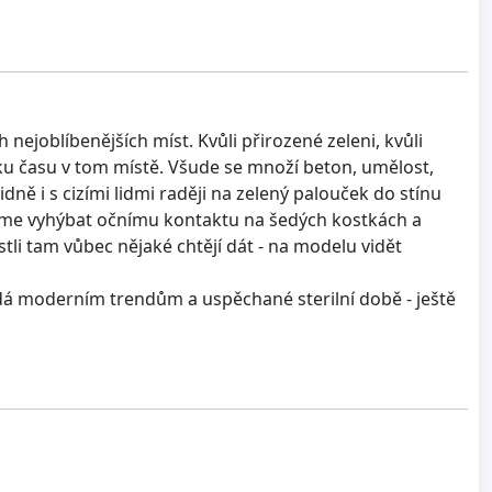
 nejoblíbenějších míst. Kvůli přirozené zeleni, kvůli
u času v tom místě. Všude se množí beton, umělost,
dně i s cizími lidmi raději na zelený palouček do stínu
eme vyhýbat očnímu kontaktu na šedých kostkách a
stli tam vůbec nějaké chtějí dát - na modelu vidět
ídá moderním trendům a uspěchané sterilní době - ještě