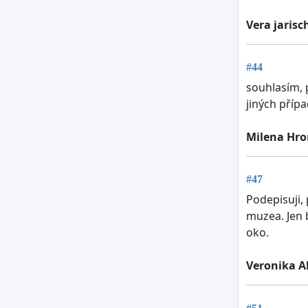
Vera jaris
#44
souhlasím, 
jiných přípa
Milena Hr
#47
Podepisuji,
muzea. Jen b
oko.
Veronika A