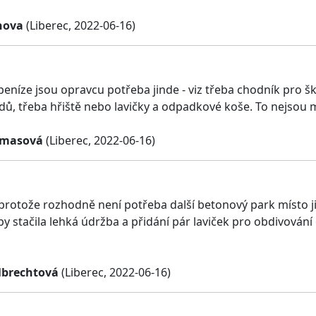
chova
(Liberec, 2022-06-16)
peníze jsou opravcu potřeba jinde - viz třeba chodník pro šk
dů, třeba hřiště nebo lavičky a odpadkové koše. To nejsou m
omasová
(Liberec, 2022-06-16)
 protože rozhodně není potřeba další betonový park místo 
y stačila lehká údržba a přidání pár laviček pro obdivování 
lbrechtová
(Liberec, 2022-06-16)