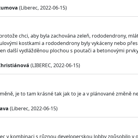
cumova
(Liberec, 2022-06-15)
protože chci, aby byla zachována zeleň, rododendrony, mlát
ulovými kostkami a rododendrony byly vykáceny nebo přes
jen další vydlážděnou plochou s poutači a betonovými prvky
Christiánová
(LIBEREC, 2022-06-15)
měně, je to tam krásné tak jak to je a v plánované změně ne
kava
(Liberec, 2022-06-15)
ec v kombinaci s různou developerskou lobby způsobilo v ob