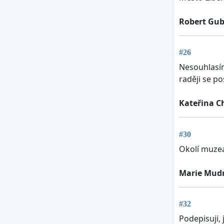
Robert Gu
#26
Nesouhlasím 
raději se po
Kateřina C
#30
Okolí muzea
Marie Mud
#32
Podepisuji,