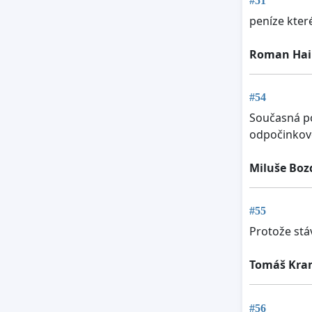
#51
peníze které
Roman Hai
#54
Současná po
odpočinkové
Miluše Boz
#55
Protože stáv
Tomáš Kra
#56