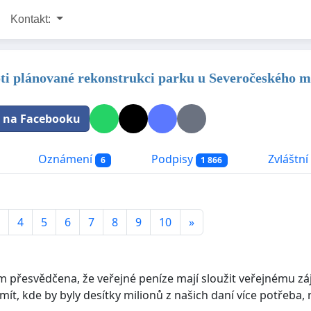
Kontakt:
oti plánované rekonstrukci parku u Severočeského 
t na Facebooku
Oznámení
Podpisy
Zvláštní 
6
1 866
4
5
6
7
8
9
10
»
 přesvědčena, že veřejné peníze mají sloužit veřejnému zájm
mít, kde by byly desítky milionů z našich daní více potřeba,