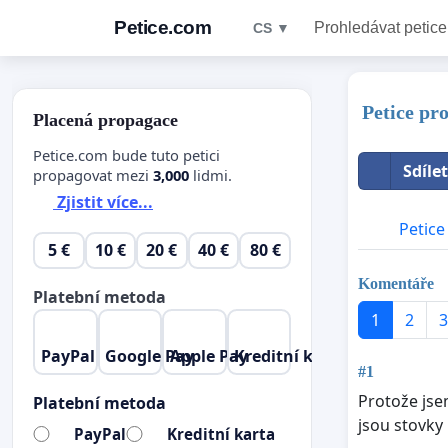
Petice.com
Prohledávat petice
CS ▼
Petice pr
Placená propagace
Petice.com bude tuto petici
Sdíle
propagovat mezi
3,000
lidmi.
Zjistit více...
Petice
5 €
10 €
20 €
40 €
80 €
Komentáře
Platební metoda
1
2
3
PayPal
Google Pay
Apple Pay
Kreditní karta
#1
Protože jsem
Platební metoda
jsou stovky 
PayPal
Kreditní karta