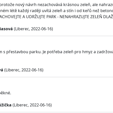
 protože nový návrh nezachovává krásnou zeleň, ale nahraz
arném létě každý raději uvítá zeleň a stín i od keřů než be
ZACHOVEJTE A UDRŽUJTE PARK - NENAHRAZUJTE ZELEŇ DLA
iasová
(Liberec, 2022-06-16)
 s přestavbou parku. Je potřeba zeleň pro hmyz a zadržování
vá
(Liberec, 2022-06-16)
pěkné.
ůžička
(Liberec, 2022-06-16)