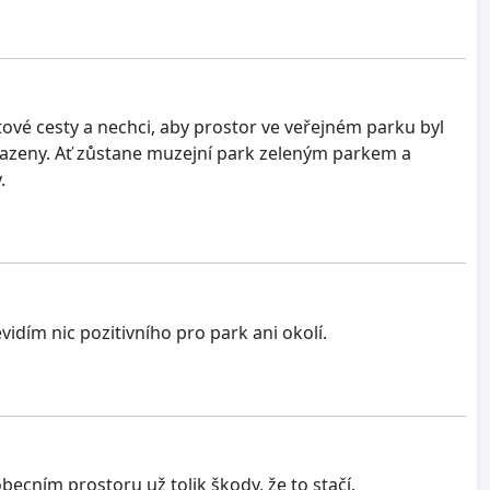
ové cesty a nechci, aby prostor ve veřejném parku byl
azeny. Ať zůstane muzejní park zeleným parkem a
.
vidím nic pozitivního pro park ani okolí.
ecním prostoru už tolik škody, že to stačí.