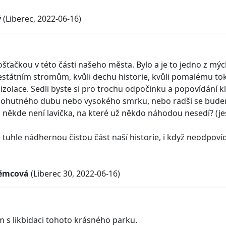
ý
(Liberec, 2022-06-16)
šťačkou v této části našeho města. Bylo a je to jedno z mých
státním stromům, kvůli dechu historie, kvůli pomalému tok
izolace. Sedli byste si pro trochu odpočinku a popovídání kli
 mohutného dubu nebo vysokého smrku, nebo radši se bud
li někde není lavička, na které už někdo náhodou nesedí? (je
tuhle nádhernou čistou část naší historie, i když neodpov
Němcová
(Liberec 30, 2022-06-16)
 s likbidaci tohoto krásného parku.