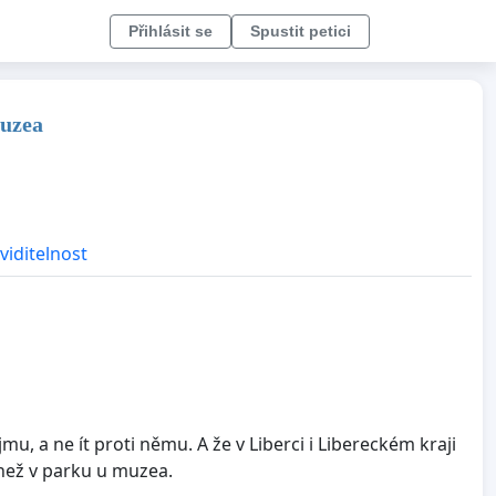
Přihlásit se
Spustit petici
muzea
viditelnost
u, a ne ít proti němu. A že v Liberci i Libereckém kraji
 než v parku u muzea.