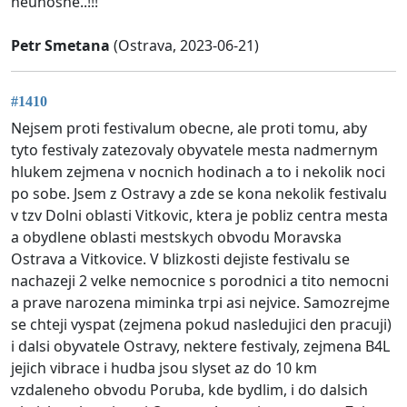
neúnosné..!!!
Petr Smetana
(Ostrava, 2023-06-21)
#1410
Nejsem proti festivalum obecne, ale proti tomu, aby
tyto festivaly zatezovaly obyvatele mesta nadmernym
hlukem zejmena v nocnich hodinach a to i nekolik noci
po sobe. Jsem z Ostravy a zde se kona nekolik festivalu
v tzv Dolni oblasti Vitkovic, ktera je pobliz centra mesta
a obydlene oblasti mestskych obvodu Moravska
Ostrava a Vitkovice. V blizkosti dejiste festivalu se
nachazeji 2 velke nemocnice s porodnici a tito nemocni
a prave narozena miminka trpi asi nejvice. Samozrejme
se chteji vyspat (zejmena pokud nasledujici den pracuji)
i dalsi obyvatele Ostravy, nektere festivaly, zejmena B4L
jejich vibrace i hudba jsou slyset az do 10 km
vzdaleneho obvodu Poruba, kde bydlim, i do dalsich