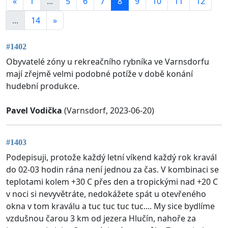
«
1
...
5
6
7
8
9
10
11
12
...
14
»
#1402
Obyvatelé zóny u rekreačního rybníka ve Varnsdorfu
mají zřejmě velmi podobné potíže v době konání
hudební produkce.
Pavel Vodička
(Varnsdorf, 2023-06-20)
#1403
Podepisuji, protože každý letní víkend každý rok kravál
do 02-03 hodin rána není jednou za čas. V kombinaci se
teplotami kolem +30 C přes den a tropickými nad +20 C
v noci si nevyvětráte, nedokážete spát u otevřeného
okna v tom kraválu a tuc tuc tuc tuc.... My sice bydlíme
vzdušnou čarou 3 km od jezera Hlučín, nahoře za