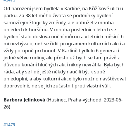
Od narození jsem bydlela v Karlíně, na Křižíkově ulici u
parku. Za 38 let mého života se podmínky bydlení
samozřejmě logicky změnily, ale bohužel v mnoha
ohledech k horšímu. V mnoha posledních letech se
bydlení stalo doslova noční můrou a v letních měsících
mi nezbývalo, než se řídit programem kulturních akcí a
vždy potupně prchnout. V Karlíně bydlelo 6 generací
jedné větve rodiny, ale přesto už bych se tam právě z
důvodu konání hlučných akcí nikdy nevrátila. Byla bych
ráda, aby se lidé ještě někdy naučili být k sobě
ohleduplní, a aby kulturní akce bylo možno navštěvovat
dobrovolně, ne se jich zúčastnit proti vlastní vůli.
Barbora Jelínková
(Husinec, Praha-východd, 2023-06-
26)
#1475