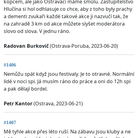
kopcem, ale jako Ostraváci máme smůlu. Zastupitelstvo
Hlučína si hol odhlasuje co chce, aby z toho byly prachy
a dementi zvukaři každé takové akce ji nazvučí tak, že
na zahradě 3 km od akce můžete slyšet moderátora
slovo od slova. V jednu ráno.
Radovan Burkovič
(Ostrava-Poruba, 2023-06-20)
#1406
Nemůžu spát když jsou festivaly. Je to otravné. Normální
lidé v noci spi. Já musím ráno do práce a oni do 12h spi
a pak dělají bordel.
Petr Kantor
(Ostrava, 2023-06-21)
#1407
Mě tyhle akce přes léto ruší. Na zábavu jsou kluby a ne