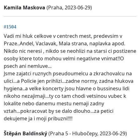
Kamila Maskova
(Praha, 2023-06-29)
#1504
Vadi mi hluk celkove v centrech mest, predevsim v
Praze..Andel, Vaclavak, Mala strana, naplavka apod.
Nikdo nic neresi , nikdo se neohlizi na starsi ci postizene
osoby ktere toto mohou velmi negativne vnimat!!O
psech ani nemluve...
Jsme zajatci ruznych pseudoumelcu a zkrachovalcu na
ulici...a Policie jen prihlizi...zadne normy, zadna hlukova
hygiena..a velke koncerty jsou hlavne o bussinesu lidi
nikoho nezajimaji...ty co tam chodi vetsinou vubec k
lokalite nebo danemu mestu nemaji zadny
vztah...pokracovat by se dalo dlouho...za petici
dekujeme ja i moji pribuzni!!!!
Štěpán Baldínský
(Praha 5 - Hlubočepy, 2023-06-29)