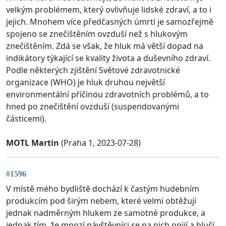
velkým problémem, který ovlivňuje lidské zdraví, a to i
jejich. Mnohem více předčasných úmrtí je samozřejmě
spojeno se znečištěním ovzduší než s hlukovým
znečištěním. Zdá se však, že hluk má větší dopad na
indikátory týkající se kvality života a duševního zdraví.
Podle některých zjištění Světové zdravotnické
organizace (WHO) je hluk druhou největší
environmentální příčinou zdravotních problémů, a to
hned po znečištění ovzduší (suspendovanými
částicemi).
MOTL Martin
(Praha 1, 2023-07-28)
#1596
V místě mého bydliště dochází k častým hudebním
produkcím pod širým nebem, které velmi obtěžují
jednak nadměrným hlukem ze samotné produkce, a
jednak tím, že mnozí návštěvníci se na nich opijí a hlučí