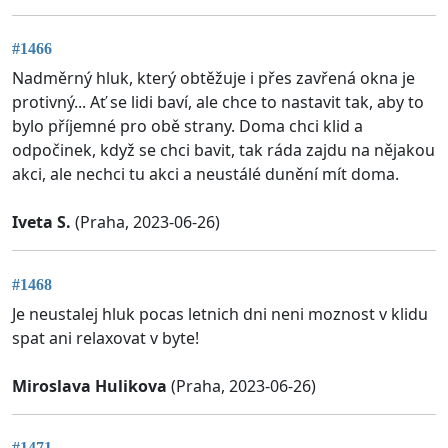
#1466
Nadměrný hluk, který obtěžuje i přes zavřená okna je
protivný... Ať se lidi baví, ale chce to nastavit tak, aby to
bylo příjemné pro obě strany. Doma chci klid a
odpočinek, když se chci bavit, tak ráda zajdu na nějakou
akci, ale nechci tu akci a neustálé dunění mít doma.
Iveta S.
(Praha, 2023-06-26)
#1468
Je neustalej hluk pocas letnich dni neni moznost v klidu
spat ani relaxovat v byte!
Miroslava Hulikova
(Praha, 2023-06-26)
#1471