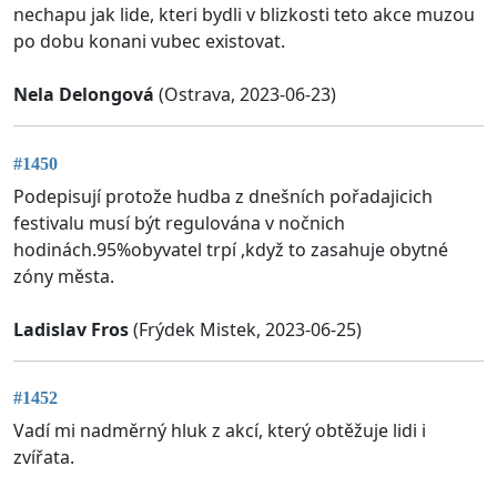
nechapu jak lide, kteri bydli v blizkosti teto akce muzou
po dobu konani vubec existovat.
Nela Delongová
(Ostrava, 2023-06-23)
#1450
Podepisují protože hudba z dnešních pořadajicich
festivalu musí být regulována v nočnich
hodinách.95%obyvatel trpí ,když to zasahuje obytné
zóny města.
Ladislav Fros
(Frýdek Mistek, 2023-06-25)
#1452
Vadí mi nadměrný hluk z akcí, který obtěžuje lidi i
zvířata.