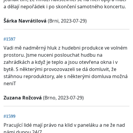
a dělají nepořádek i po skončení samotného koncertu.
Šárka Navrátilová
(Brni, 2023-07-29)
#1597
Vadi mě nadměrný hluk z hudebni produkce ve volném
prostoru. Jsme nuceni poslouchat hudbu na
zahrádkách a když je teplo a jsou otevřena okna i v
bytě. S některými provozovazeli se dá domluvit, že
stáhnou reproduktory, ale s některými domluva možná
neniT
Zuzana Rožcová
(Brno, 2023-07-29)
#1599
Pracující lidé mají právo na klid v paneláku a ne že nad
námi dupou 24/7