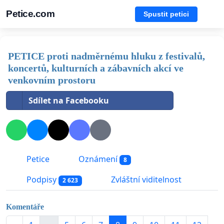
Petice.com
Spustit petici
PETICE proti nadměrnému hluku z festivalů,
koncertů, kulturních a zábavních akcí ve
venkovním prostoru
Sdílet na Facebooku
Petice
Oznámení
8
Podpisy
Zvláštní viditelnost
2 623
Komentáře