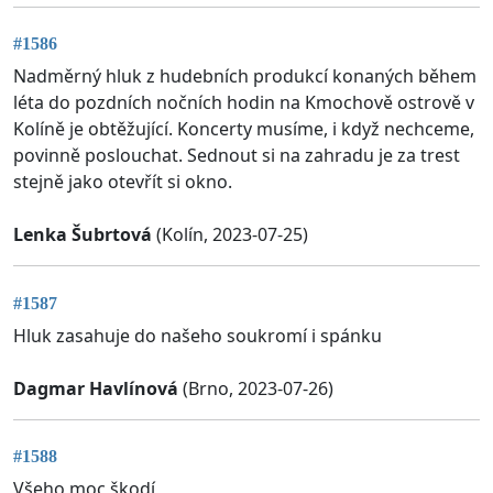
#1586
Nadměrný hluk z hudebních produkcí konaných během
léta do pozdních nočních hodin na Kmochově ostrově v
Kolíně je obtěžující. Koncerty musíme, i když nechceme,
povinně poslouchat. Sednout si na zahradu je za trest
stejně jako otevřít si okno.
Lenka Šubrtová
(Kolín, 2023-07-25)
#1587
Hluk zasahuje do našeho soukromí i spánku
Dagmar Havlínová
(Brno, 2023-07-26)
#1588
Všeho moc škodí