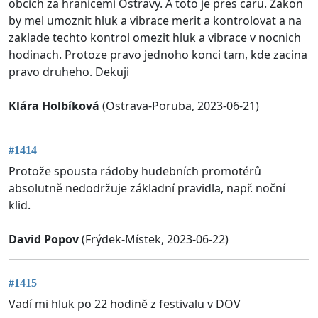
obcich za hranicemi Ostravy. A toto je pres caru. Zakon
by mel umoznit hluk a vibrace merit a kontrolovat a na
zaklade techto kontrol omezit hluk a vibrace v nocnich
hodinach. Protoze pravo jednoho konci tam, kde zacina
pravo druheho. Dekuji
Klára Holbíková
(Ostrava-Poruba, 2023-06-21)
#1414
Protože spousta rádoby hudebních promotérů
absolutně nedodržuje základní pravidla, např. noční
klid.
David Popov
(Frýdek-Místek, 2023-06-22)
#1415
Vadí mi hluk po 22 hodině z festivalu v DOV