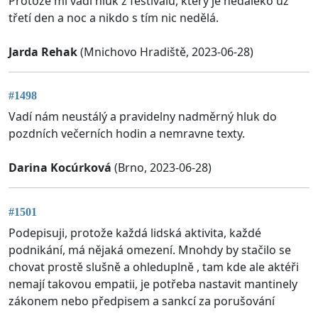
Protože mi vadí hluk z festivalu, který je nedaleko už
třetí den a noc a nikdo s tím nic nedělá.
Jarda Rehak
(Mnichovo Hradiště, 2023-06-28)
#1498
Vadí nám neustálý a pravidelny nadměrný hluk do
pozdních večerních hodin a nemravne texty.
Darina Kocúrková
(Brno, 2023-06-28)
#1501
Podepisuji, protože každá lidská aktivita, každé
podnikání, má nějaká omezení. Mnohdy by stačilo se
chovat prostě slušně a ohleduplně , tam kde ale aktéři
nemají takovou empatii, je potřeba nastavit mantinely
zákonem nebo předpisem a sankcí za porušování