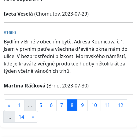
Iveta Veselá
(Chomutov, 2023-07-29)
#1600
Bydlím v Brně v obecním bytě. Adresa Kounicova č.1.
Jsem v prvním patře a všechna dřevěná okna mám do
ulice. V bezprostřední blízkosti Moravského náměstí,
kde je kravál z veřejné produkce hudby několikrát za
týden včetně vánočních trhů.
Martina Ráčková
(Brno, 2023-07-30)
«
1
...
5
6
7
8
9
10
11
12
...
14
»