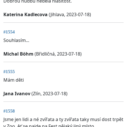
Dobrou hudbu nedělá hlasitost.
Katerina Kadlecova
(Jihlava, 2023-07-18)
#1554
Souhlasím...
Michal Böhm
(Břidličná, 2023-07-18)
#1555
Mám děti
Jana Ivanov
(Zlín, 2023-07-18)
#1558
Jsme jen lidi a né zvířata a ty zvířata taky musí dost trpět
v Zoo. Ať se najde na Fest nějaký jiný místo