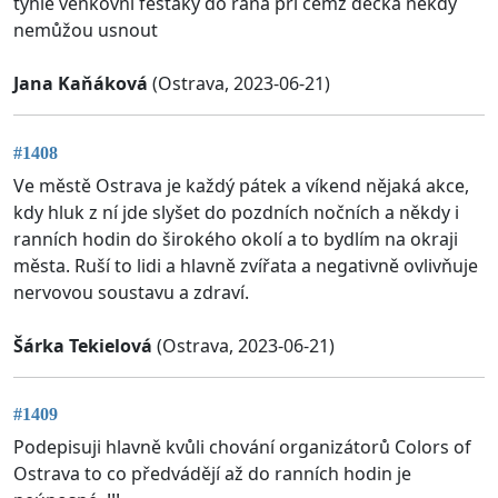
tyhle venkovní festaky do rána při čemž děcka někdy
nemůžou usnout
Jana Kaňáková
(Ostrava, 2023-06-21)
#1408
Ve městě Ostrava je každý pátek a víkend nějaká akce,
kdy hluk z ní jde slyšet do pozdních nočních a někdy i
ranních hodin do širokého okolí a to bydlím na okraji
města. Ruší to lidi a hlavně zvířata a negativně ovlivňuje
nervovou soustavu a zdraví.
Šárka Tekielová
(Ostrava, 2023-06-21)
#1409
Podepisuji hlavně kvůli chování organizátorů Colors of
Ostrava to co předvádějí až do ranních hodin je