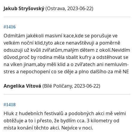
Jakub Stryšovský
(Ostrava, 2023-06-22)
#1416
Odmítám jakékoli masivní kace,kde se porušuje ve
velkém noční klid,tyto akce nenavštěvuji a poměrně
odsuzuji už kvůli zvířatům,malým dětem z okolí.Nevidím
důvod,proč by rodina měla sbalit kufry a odstěhovat se
na víken jinam,aby měli klid a o zvířatech ani nemluvím-
stres a nepochopení co se děje a plno dalšího-za mě NE
Angelika Vítová
(Bílé Poličany, 2023-06-22)
#1418
Hluk z hudebních festivalů a podobných akci mě velmi
obtěžuje a to i přesto, že bydlím cca. 3 kilometry od
místa konání těchto akci. Nejvíce v noci.