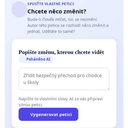
SPUSŤTE VLASTNÍ PETICI
Chcete něco změnit?
Bude-li člověk mlčet, nic se nezmění.
Autor této petice se rozhodl něco změnit a
jednat. Uděláte to samé?
Popište změnu, kterou chcete vidět
Poháněno AI
Napište to vlastními slovy. AI za vás připraví
silnou petici.
Vygenerovat petici