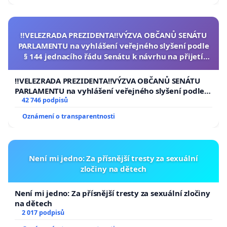
‼️VELEZRADA PREZIDENTA‼️VÝZVA OBČANŮ SENÁTU
PARLAMENTU na vyhlášení veřejného slyšení podle
§ 144 jednacího řádu Senátu k návrhu na přijetí
usnesení k podání ústavní žaloby na prezidenta
republiky
‼️VELEZRADA PREZIDENTA‼️VÝZVA OBČANŮ SENÁTU
PARLAMENTU na vyhlášení veřejného slyšení podle §
144 jednacího řádu Senátu k návrhu na přijetí
42 746 podpisů
usnesení k podání ústavní žaloby na prezidenta
Oznámení o transparentnosti
republiky
Není mi jedno: Za přísnější tresty za sexuální
zločiny na dětech
Není mi jedno: Za přísnější tresty za sexuální zločiny
na dětech
2 017 podpisů