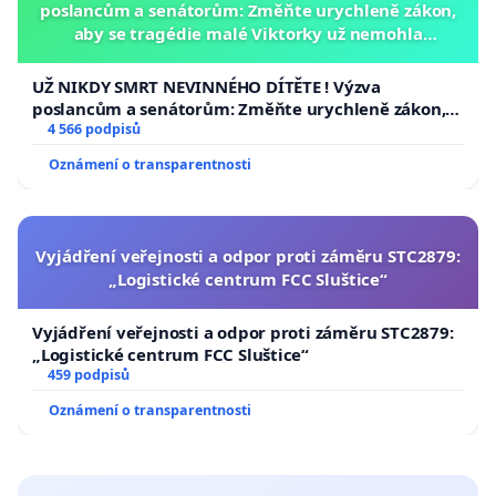
poslancům a senátorům: Změňte urychleně zákon,
aby se tragédie malé Viktorky už nemohla
opakovat!
UŽ NIKDY SMRT NEVINNÉHO DÍTĚTE ! Výzva
poslancům a senátorům: Změňte urychleně zákon,
aby se tragédie malé Viktorky už nemohla opakovat!
4 566 podpisů
Oznámení o transparentnosti
Vyjádření veřejnosti a odpor proti záměru STC2879:
„Logistické centrum FCC Sluštice“
Vyjádření veřejnosti a odpor proti záměru STC2879:
„Logistické centrum FCC Sluštice“
459 podpisů
Oznámení o transparentnosti