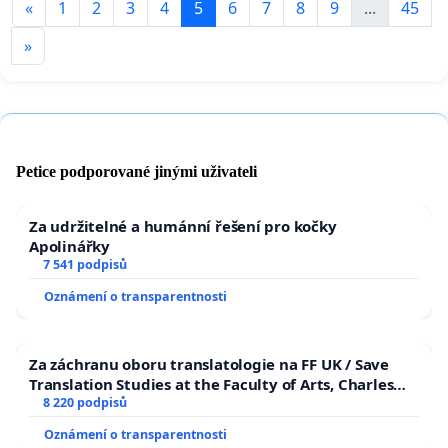
«
1
2
3
4
5
6
7
8
9
...
45
»
Petice podporované jinými uživateli
Za udržitelné a humánní řešení pro kočky
Apolinářky
7 541 podpisů
Oznámení o transparentnosti
Za záchranu oboru translatologie na FF UK / Save
Translation Studies at the Faculty of Arts, Charles
University
8 220 podpisů
Oznámení o transparentnosti