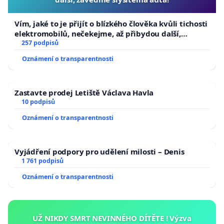
Vím, jaké to je přijít o blízkého člověka kvůli tichosti
elektromobilů, nečekejme, až přibydou další,
zaveďme slyšitelná auta!
257 podpisů
Oznámení o transparentnosti
Zastavte prodej Letiště Václava Havla
10 podpisů
Oznámení o transparentnosti
Vyjádření podpory pro udělení milosti – Denis
1 761 podpisů
Oznámení o transparentnosti
UŽ NIKDY SMRT NEVINNÉHO DÍTĚTE ! Výzva