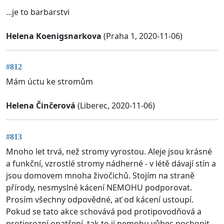
...je to barbarstvi
Helena Koenigsnarkova
(Praha 1, 2020-11-06)
#812
Mám úctu ke stromům
Helena Činčerová
(Liberec, 2020-11-06)
#813
Mnoho let trvá, než stromy vyrostou. Aleje jsou krásné
a funkční, vzrostlé stromy nádherné - v létě dávají stín a
jsou domovem mnoha živočichů. Stojím na straně
přírody, nesmyslné kácení NEMOHU podporovat.
Prosím všechny odpovědné, ať od kácení ustoupí.
Pokud se tato akce schovává pod protipovodňová a
protierozní opatření, tak to ji nemohu vůbec pochopit.