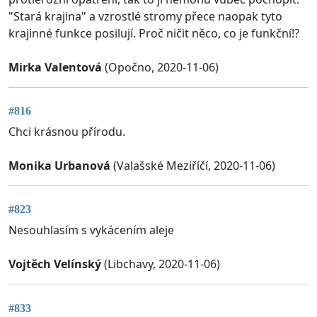
"Stará krajina" a vzrostlé stromy přece naopak tyto
krajinné funkce posilují. Proč ničit něco, co je funkční!?
Mirka Valentová
(Opočno, 2020-11-06)
#816
Chci krásnou přírodu.
Monika Urbanová
(Valašské Meziříčí, 2020-11-06)
#823
Nesouhlasím s vykácením aleje
Vojtěch Velínský
(Libchavy, 2020-11-06)
#833