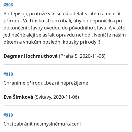
#906
Podepisuji, protože vše se dá udělat s citem a neničit
přírodu. Ve Finsku strom obalí, aby ho neponičili a po
dokončení stavby uvedou do původního stavu. A v této
jedinečné aleji se asfalt opravdu nehodí. Neničte našim
dětem a vnukům poslední kousky prirody!!!
Dagmar Hochmuthová
(Praha 5, 2020-11-06)
#918
Chranime přírodu..bez ni nepřežijeme
Eva Šimková
(Svitavy, 2020-11-06)
#919
Chci zabránit nesmyslnému kácení