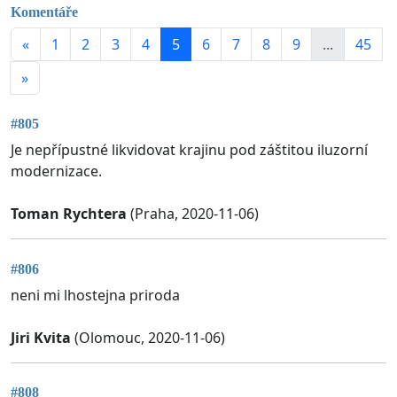
Komentáře
«
1
2
3
4
5
6
7
8
9
...
45
»
#805
Je nepřípustné likvidovat krajinu pod záštitou iluzorní
modernizace.
Toman Rychtera
(Praha, 2020-11-06)
#806
neni mi lhostejna priroda
Jiri Kvita
(Olomouc, 2020-11-06)
#808