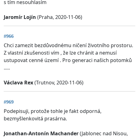
s tím nesouhlasím
Jaromír Lojín
(Praha, 2020-11-06)
#966
Chci zamezit bezdůvodnému ničení životního prostoru.
Z vlastní zkušenosti vím , že lze chránit a nemusí
ustupovat cenné území . Pro generaci našich potomků
.....
Václava Rex
(Trutnov, 2020-11-06)
#969
Podepisuji, protože tohle je fakt odporná,
bezmyšlenkovitá prasárna.
Jonathan-Antonín Machander
(Jablonec nad Nisou,