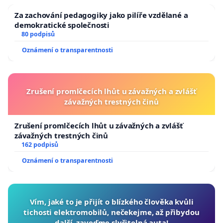
Za zachování pedagogiky jako pilíře vzdělané a
demokratické společnosti
80 podpisů
Oznámení o transparentnosti
Zrušení promlčecích lhůt u závažných a zvlášť
závažných trestných činů
Zrušení promlčecích lhůt u závažných a zvlášť
závažných trestných činů
162 podpisů
Oznámení o transparentnosti
Vím, jaké to je přijít o blízkého člověka kvůli
tichosti elektromobilů, nečekejme, až přibydou
další, zaveďme slyšitelná auta!