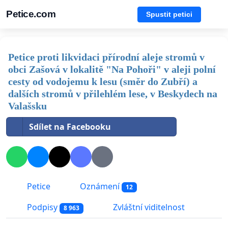
Petice.com
Spustit petici
Petice proti likvidaci přírodní aleje stromů v
obci Zašová v lokalitě "Na Pohoři" v aleji polní
cesty od vodojemu k lesu (směr do Zubří) a
dalších stromů v přilehlém lese, v Beskydech na
Valašsku
Sdílet na Facebooku
Petice
Oznámení
12
Podpisy
Zvláštní viditelnost
8 963