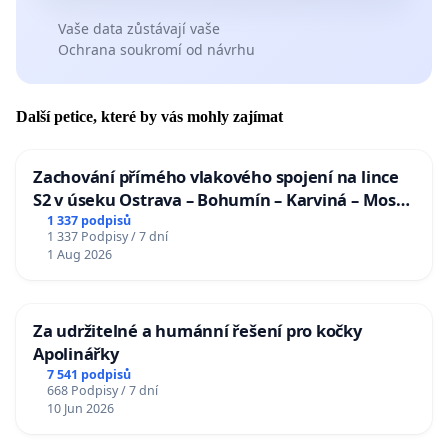
Vaše data zůstávají vaše
Ochrana soukromí od návrhu
Další petice, které by vás mohly zajímat
Zachování přímého vlakového spojení na lince
S2 v úseku Ostrava – Bohumín – Karviná – Mosty
u Jablunkova
1 337 podpisů
1 337 Podpisy / 7 dní
1 Aug 2026
Za udržitelné a humánní řešení pro kočky
Apolinářky
7 541 podpisů
668 Podpisy / 7 dní
10 Jun 2026