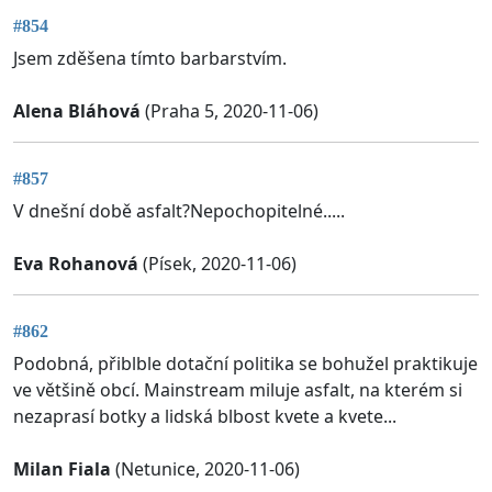
#854
Jsem zděšena tímto barbarstvím.
Alena Bláhová
(Praha 5, 2020-11-06)
#857
V dnešní době asfalt?Nepochopitelné.....
Eva Rohanová
(Písek, 2020-11-06)
#862
Podobná, přiblble dotační politika se bohužel praktikuje
ve většině obcí. Mainstream miluje asfalt, na kterém si
nezaprasí botky a lidská blbost kvete a kvete...
Milan Fiala
(Netunice, 2020-11-06)