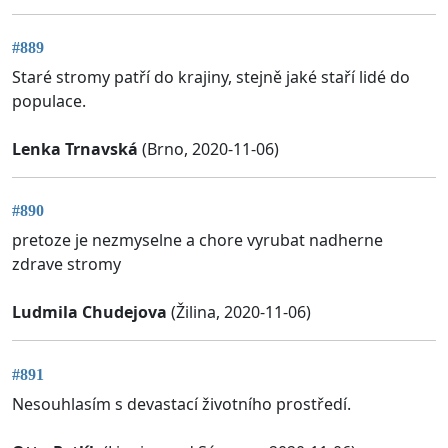
#889
Staré stromy patří do krajiny, stejně jaké staří lidé do
populace.
Lenka Trnavská
(Brno, 2020-11-06)
#890
pretoze je nezmyselne a chore vyrubat nadherne
zdrave stromy
Ludmila Chudejova
(Žilina, 2020-11-06)
#891
Nesouhlasím s devastací životního prostředí.