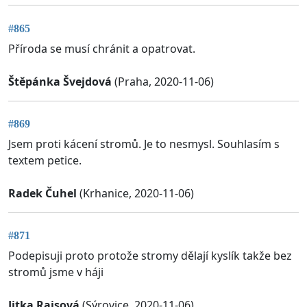
#865
Příroda se musí chránit a opatrovat.
Štěpánka Švejdová
(Praha, 2020-11-06)
#869
Jsem proti kácení stromů. Je to nesmysl. Souhlasím s
textem petice.
Radek Čuhel
(Krhanice, 2020-11-06)
#871
Podepisuji proto protože stromy dělají kyslík takže bez
stromů jsme v háji
Jitka Raisová
(Sýrovice, 2020-11-06)