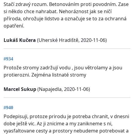
Stačí zdravý rozum. Betonováním proti povodním. Zase
si někdo chce nahrabat. Nehoráznost jak se ničí
příroda, ohrožuje lidstvo a označuje se to za ochranná
opatření.
Lukáš Kučera
(Uherské Hradiště, 2020-11-06)
#934
Protože stromy zadržují vodu , jsou větrolamy a jsou
protierozni. Zejména listnaté stromy
Marcel Sukup
(Napajedla, 2020-11-06)
#940
Podepisuji, protoze prirodu je potreba chranit, v dnesni
dobe ještě vic. Az ji znicime a my zanikneme s ni,
vyasfaltovane cesty a prostory nebudeme potrebovat a