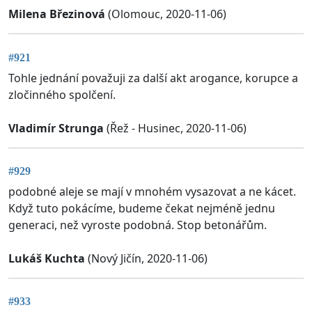
Milena Březinová
(Olomouc, 2020-11-06)
#921
Tohle jednání považuji za další akt arogance, korupce a
zločinného spolčení.
Vladimír Strunga
(Řež - Husinec, 2020-11-06)
#929
podobné aleje se mají v mnohém vysazovat a ne kácet.
Když tuto pokácíme, budeme čekat nejméně jednu
generaci, než vyroste podobná. Stop betonářům.
Lukáš Kuchta
(Nový Jičín, 2020-11-06)
#933