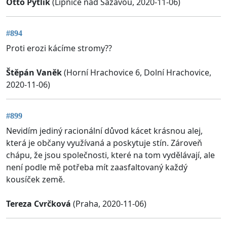
Otto Pytlík
(Lipnice nad Sázavou, 2020-11-06)
#894
Proti erozi kácíme stromy??
Štěpán Vaněk
(Horní Hrachovice 6, Dolní Hrachovice,
2020-11-06)
#899
Nevidím jediný racionální důvod kácet krásnou alej,
která je občany využívaná a poskytuje stín. Zároveň
chápu, že jsou společnosti, které na tom vydělávají, ale
není podle mě potřeba mít zaasfaltovaný každý
kousíček země.
Tereza Cvrčková
(Praha, 2020-11-06)