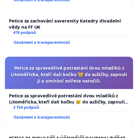
Petice za zachování suverenity Katedry divadelní
vědy na FF UK
476 podpisů
Oznámení o transparentnosti
Petice za spravedlivé potrestání dvou mladíků z
Litoměřicka, kteří dali kočku 😿 do sušičky, zapnuli
ji a umírání zvířete natočili.
Petice za spravedlivé potrestání dvou mladíků z
Litoměřicka, kteří dali kočku 😿 do sušičky, zapnuli ji
a umírání zvířete natočili.
3 754 podpisů
Oznámení o transparentnosti
PETICE ZA RYCHLEJŠÍ A ÚČINNĚJŠÍ OCHRANU ZVÍŘAT