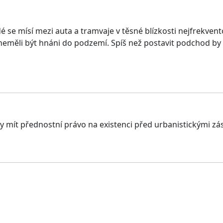
 se mísí mezi auta a tramvaje v těsné blízkosti nejfrekven
neměli být hnáni do podzemí. Spíš než postavit podchod by 
by mít přednostní právo na existenci před urbanistickými zá