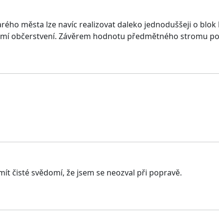
arého města lze navíc realizovat daleko jednoduššeji o bl
ázemí občerstvení. Závěrem hodnotu předmětného stromu po
mít čisté svědomí, že jsem se neozval při popravě.