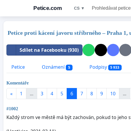
Petice.com
Prohledávat petice
CS ▼
Petice proti kácení javoru stříbrného ‒ Praha 1,
Sdílet na Facebooku (930)
Petice
Oznámení
Podpisy
5
5 933
Komentáře
«
1
...
3
4
5
6
7
8
9
10
...
#1002
Každý strom ve městě má být zachován, pokud to jeho st