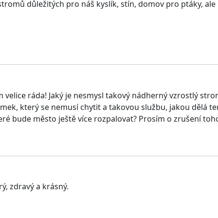
romů důležitých pro náš kyslík, stín, domov pro ptáky, ale i
ám velice ráda! Jaký je nesmysl takový nádherný vzrostlý str
mek, který se nemusí chytit a takovou službu, jakou dělá ten
které bude město ještě více rozpalovat? Prosím o zrušení 
rý, zdravý a krásný.