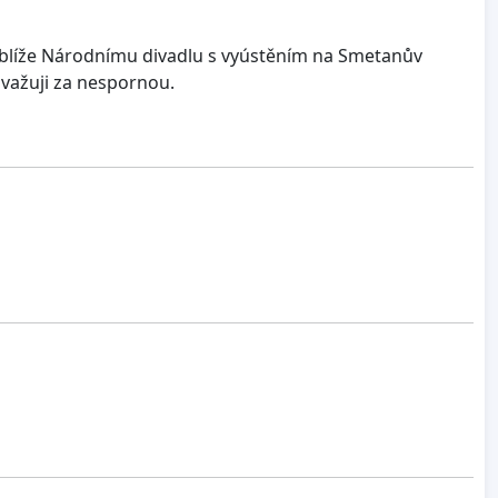
ok blíže Národnímu divadlu s vyústěním na Smetanův
važuji za nespornou.