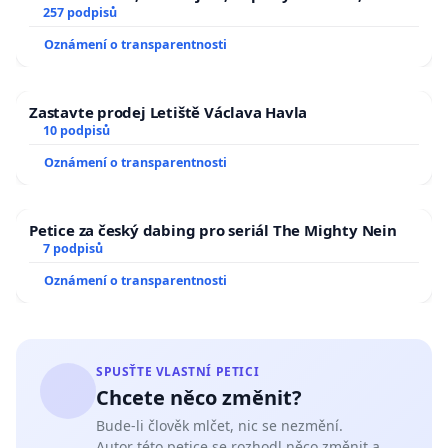
zaveďme slyšitelná auta!
257 podpisů
Oznámení o transparentnosti
Zastavte prodej Letiště Václava Havla
10 podpisů
Oznámení o transparentnosti
Petice za český dabing pro seriál The Mighty Nein
7 podpisů
Oznámení o transparentnosti
SPUSŤTE VLASTNÍ PETICI
Chcete něco změnit?
Bude-li člověk mlčet, nic se nezmění.
Autor této petice se rozhodl něco změnit a