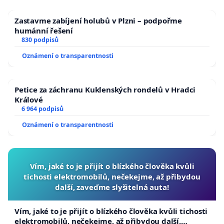
Zastavme zabíjení holubů v Plzni – podpořme
humánní řešení
830 podpisů
Oznámení o transparentnosti
Petice za záchranu Kuklenských rondelů v Hradci
Králové
6 964 podpisů
Oznámení o transparentnosti
Vím, jaké to je přijít o blízkého člověka kvůli
tichosti elektromobilů, nečekejme, až přibydou
další, zaveďme slyšitelná auta!
Vím, jaké to je přijít o blízkého člověka kvůli tichosti
elektromobilů, nečekejme, až přibydou další,