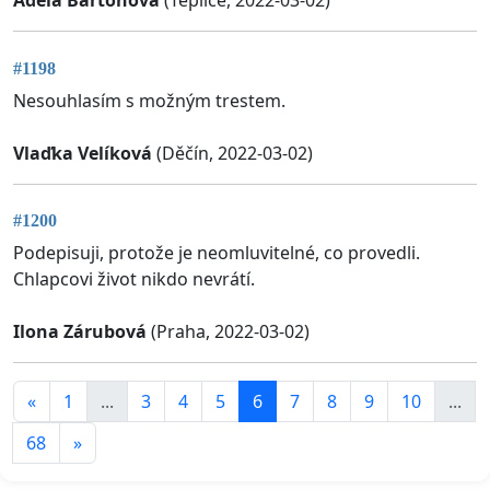
Adéla Bartoňová
(Teplice, 2022-03-02)
#1198
Nesouhlasím s možným trestem.
Vlaďka Velíková
(Děčín, 2022-03-02)
#1200
Podepisuji, protože je neomluvitelné, co provedli.
Chlapcovi život nikdo nevrátí.
Ilona Zárubová
(Praha, 2022-03-02)
«
1
...
3
4
5
6
7
8
9
10
...
68
»