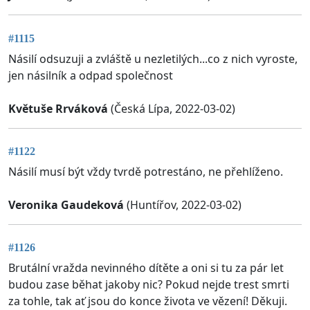
#1115
Násilí odsuzuji a zvláště u nezletilých...co z nich vyroste,
jen násilník a odpad společnost
Květuše Rrváková
(Česká Lípa, 2022-03-02)
#1122
Násilí musí být vždy tvrdě potrestáno, ne přehlíženo.
Veronika Gaudeková
(Huntířov, 2022-03-02)
#1126
Brutální vražda nevinného dítěte a oni si tu za pár let
budou zase běhat jakoby nic? Pokud nejde trest smrti
za tohle, tak ať jsou do konce života ve vězení! Děkuji.