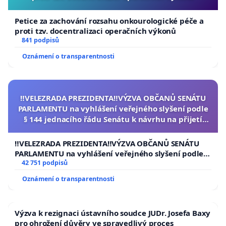
Petice za zachování rozsahu onkourologické péče a
proti tzv. docentralizaci operačních výkonů
841 podpisů
Oznámení o transparentnosti
‼️VELEZRADA PREZIDENTA‼️VÝZVA OBČANŮ SENÁTU
PARLAMENTU na vyhlášení veřejného slyšení podle
§ 144 jednacího řádu Senátu k návrhu na přijetí
usnesení k podání ústavní žaloby na prezidenta
republiky
‼️VELEZRADA PREZIDENTA‼️VÝZVA OBČANŮ SENÁTU
PARLAMENTU na vyhlášení veřejného slyšení podle §
144 jednacího řádu Senátu k návrhu na přijetí
42 751 podpisů
usnesení k podání ústavní žaloby na prezidenta
Oznámení o transparentnosti
republiky
Výzva k rezignaci ústavního soudce JUDr. Josefa Baxy
pro ohrožení důvěry ve spravedlivý proces