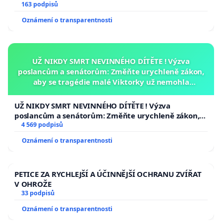
163 podpisů
Oznámení o transparentnosti
UŽ NIKDY SMRT NEVINNÉHO DÍTĚTE ! Výzva
poslancům a senátorům: Změňte urychleně zákon,
aby se tragédie malé Viktorky už nemohla
opakovat!
UŽ NIKDY SMRT NEVINNÉHO DÍTĚTE ! Výzva
poslancům a senátorům: Změňte urychleně zákon,
aby se tragédie malé Viktorky už nemohla opakovat!
4 569 podpisů
Oznámení o transparentnosti
PETICE ZA RYCHLEJŠÍ A ÚČINNĚJŠÍ OCHRANU ZVÍŘAT
V OHROŽE
33 podpisů
Oznámení o transparentnosti