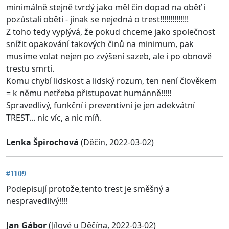
minimálně stejně tvrdý jako měl čin dopad na oběť i
pozůstalí oběti - jinak se nejedná o trest!!!!!!!!!!!!!!
Z toho tedy vyplývá, že pokud chceme jako společnost
snížit opakování takových činů na minimum, pak
musíme volat nejen po zvýšení sazeb, ale i po obnovĕ
trestu smrti.
Komu chybí lidskost a lidský rozum, ten není člověkem
= k němu netřeba přistupovat humánně!!!!!
Spravedlivý, funkční i preventivní je jen adekvátní
TREST... nic víc, a nic míň.
Lenka Špirochová
(Děčín, 2022-03-02)
#1109
Podepisují protože,tento trest je směšný a
nespravedlivý!!!!
Jan Gábor
(Jílové u Děčína, 2022-03-02)