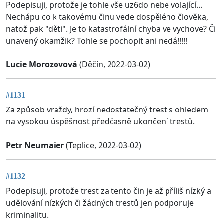
Podepisuji, protože je tohle vše uz6do nebe volající...
Nechápu co k takovému činu vede dospělého člověka,
natož pak "děti". Je to katastrofální chyba ve vychove? Či
unavený okamžik? Tohle se pochopit ani nedá!!!!!
Lucie Morozovová
(Děčín, 2022-03-02)
#1131
Za způsob vraždy, hrozí nedostatečný trest s ohledem
na vysokou úspěšnost předčasně ukončení trestů.
Petr Neumaier
(Teplice, 2022-03-02)
#1132
Podepisuji, protože trest za tento čin je až příliš nízký a
udělování nízkých či žádných trestů jen podporuje
kriminalitu.