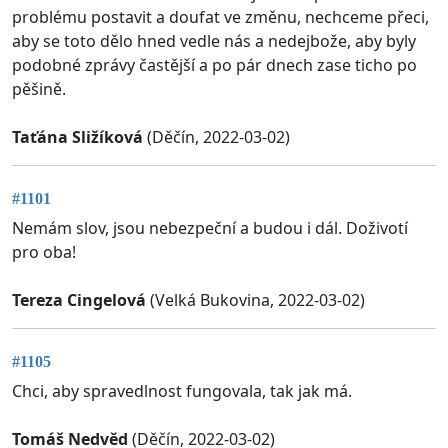
problému postavit a doufat ve změnu, nechceme přeci,
aby se toto dělo hned vedle nás a nedejbože, aby byly
podobné zprávy častější a po pár dnech zase ticho po
pěšině.
Taťána Sližíková
(Děčín, 2022-03-02)
#1101
Nemám slov, jsou nebezpeční a budou i dál. Doživotí
pro oba!
Tereza Cingelová
(Velká Bukovina, 2022-03-02)
#1105
Chci, aby spravedlnost fungovala, tak jak má.
Tomáš Nedvěd
(Děčín, 2022-03-02)