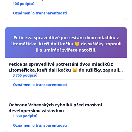
106 podpisů
Oznámení o transparentnosti
Petice za spravedlivé potrestání dvou mladíků z
Litoměřicka, kteří dali kočku 😿 do sušičky, zapnuli
ji a umírání zvířete natočili.
Petice za spravedlivé potrestání dvou mladíků z
Litoměřicka, kteří dali kočku 😿 do sušičky, zapnuli ji
a umírání zvířete natočili.
3 755 podpisů
Oznámení o transparentnosti
Ochrana Vrbenských rybníků před masivní
developerskou zástavbou
1 330 podpisů
Oznámení o transparentnosti