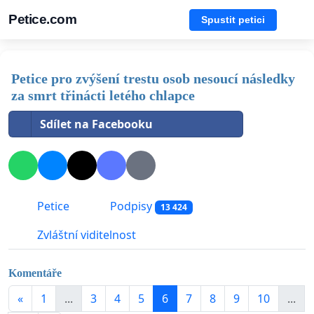
Petice.com
Spustit petici
Petice pro zvýšení trestu osob nesoucí následky
za smrt třinácti letého chlapce
Sdílet na Facebooku
Petice
Podpisy
13 424
Zvláštní viditelnost
Komentáře
«
1
...
3
4
5
6
7
8
9
10
...