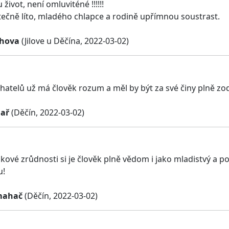
život, není omluviténé !!!!!!
tečně líto, mladého chlapce a rodině upřímnou soustrast.
chova
(Jilove u Děčína, 2022-03-02)
hatelů už má člověk rozum a měl by být za své činy plně z
ař
(Děčín, 2022-03-02)
kové zrůdnosti si je člověk plně vědom i jako mladistvý a p
u!
mahač
(Děčín, 2022-03-02)