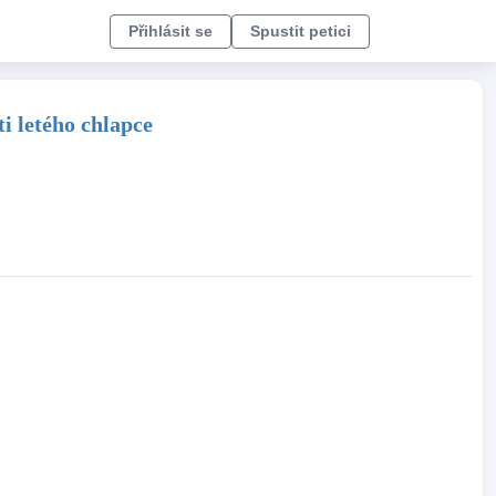
Přihlásit se
Spustit petici
ti letého chlapce