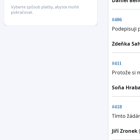
Daniel Ben
Vyberte způsob platby, abyste mohli
pokračovat.
#406
Podepisuji p
Zdeňka Sa
#411
Protože si m
Soňa Hrab
#418
Tímto žádám 
Jiří Zronek
(