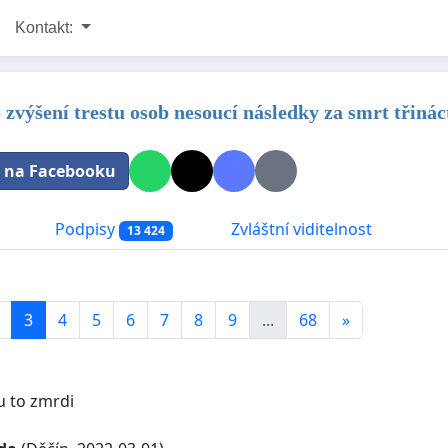
Kontakt:
 zvýšení trestu osob nesoucí následky za smrt třinác
t na Facebooku
Podpisy
Zvláštní viditelnost
13 424
3
4
5
6
7
8
9
...
68
»
u to zmrdi