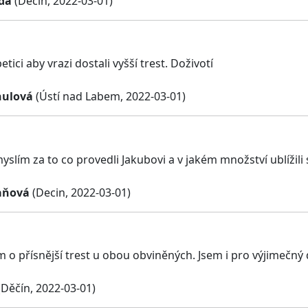
da
(Děčín, 2022-03-01)
etici aby vrazi dostali vyšší trest. Doživotí
hulová
(Ústí nad Labem, 2022-03-01)
yslím za to co provedli Jakubovi a v jakém množství ublížili s
aňová
(Decin, 2022-03-01)
o přísnější trest u obou obviněných. Jsem i pro výjimečný do
Děčín, 2022-03-01)