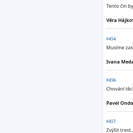
Tento čin b
Věra Hájko
#454
Musíme zast
Ivana Med
#456
Chování těc
Pavel Ond
#457
Zvýšit trest.