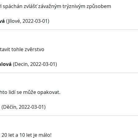
yl spáchán zvlášť závažným trýznivým způsobem
vá
(Jílové, 2022-03-01)
avit tohle zvěrstvo
alová
(Decin, 2022-03-01)
hto lidí se může opakovat.
o
(Děčín, 2022-03-01)
. 20 let a 10 let je málo!