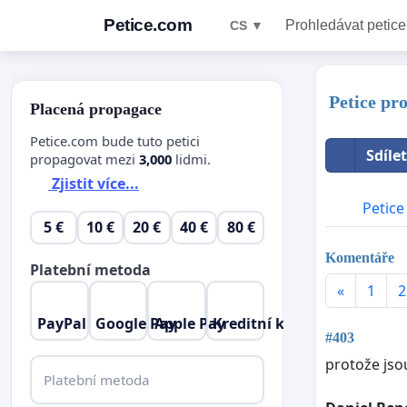
Petice.com
Prohledávat petice
CS ▼
Petice pro
Placená propagace
Petice.com bude tuto petici
Sdíle
propagovat mezi
3,000
lidmi.
Zjistit více...
Petice
5 €
10 €
20 €
40 €
80 €
Komentáře
Platební metoda
«
1
2
PayPal
Google Pay
Apple Pay
Kreditní karta
#403
protože jso
Platební metoda