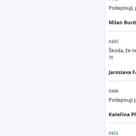
Podepisuji,
Milan Burd
#445
Škoda, že n
?!!
Jaroslava F
#446
Podepisuji p
Kateřina P
#451