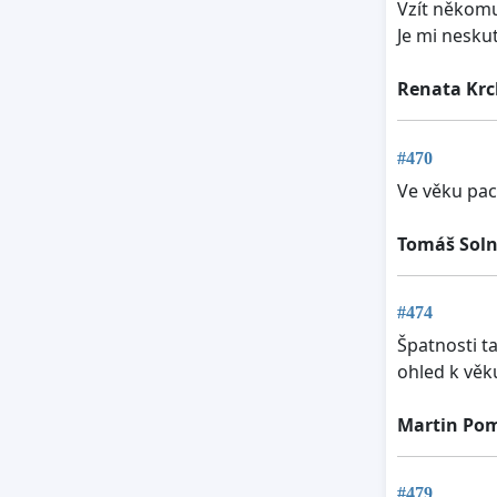
Vzít někomu 
Je mi nesku
Renata Kr
#470
Ve věku pac
Tomáš Soln
#474
Špatnosti ta
ohled k věk
Martin Po
#479