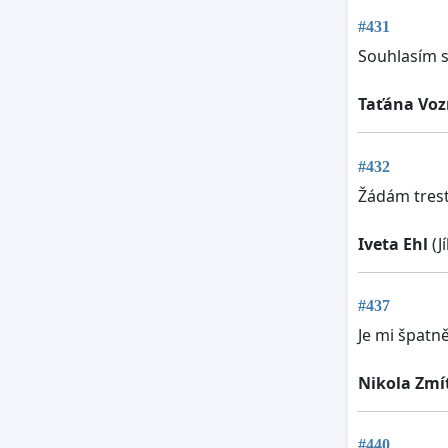
#431
Souhlasím 
Taťána Voz
#432
Žádám trest 
Iveta Ehl
(J
#437
Je mi špatn
Nikola Zmí
#440