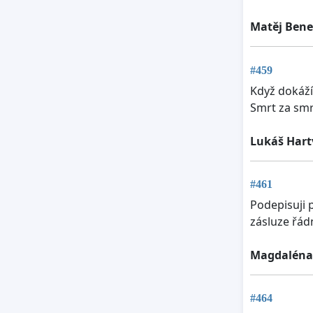
Matěj Bene
#459
Když dokáží 
Smrt za smr
Lukáš Hart
#461
Podepisuji 
zásluze řád
Magdaléna
#464