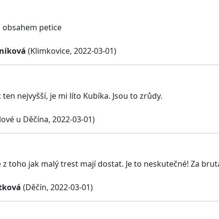
s obsahem petice
níková
(Klimkovice, 2022-03-01)
ten nejvyšší, je mi líto Kubíka. Jsou to zrůdy.
ílové u Děčína, 2022-03-01)
ě z toho jak malý trest mají dostat. Je to neskutečné! Za br
tková
(Děčín, 2022-03-01)