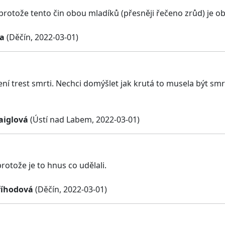
 protože tento čin obou mladíků (přesněji řečeno zrůd) je ob
a
(Děčín, 2022-03-01)
ení trest smrti. Nechci domýšlet jak krutá to musela být sm
aiglová
(Ústí nad Labem, 2022-03-01)
rotože je to hnus co udělali.
říhodová
(Děčín, 2022-03-01)