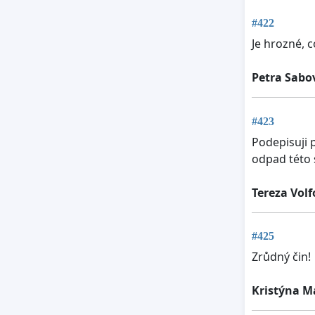
#422
Je hrozné, c
Petra Sabo
#423
Podepisuji 
odpad této 
Tereza Vol
#425
Zrůdný čin!
Kristýna M