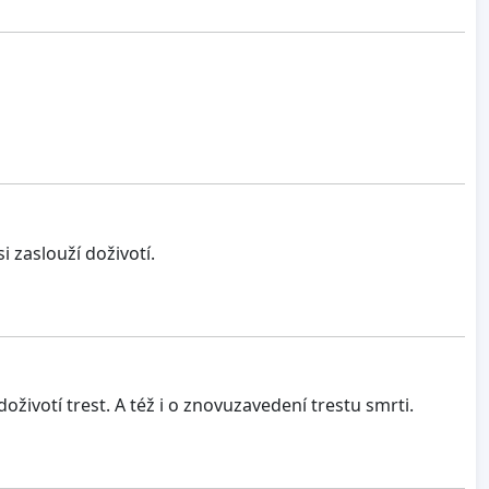
i zaslouží doživotí.
životí trest. A též i o znovuzavedení trestu smrti.