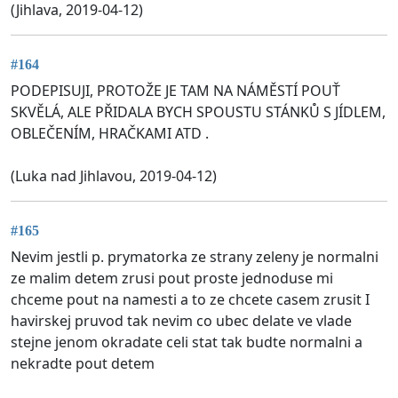
(Jihlava, 2019-04-12)
#164
PODEPISUJI, PROTOŽE JE TAM NA NÁMĚSTÍ POUŤ
SKVĚLÁ, ALE PŘIDALA BYCH SPOUSTU STÁNKŮ S JÍDLEM,
OBLEČENÍM, HRAČKAMI ATD .
(Luka nad Jihlavou, 2019-04-12)
#165
Nevim jestli p. prymatorka ze strany zeleny je normalni
ze malim detem zrusi pout proste jednoduse mi
chceme pout na namesti a to ze chcete casem zrusit I
havirskej pruvod tak nevim co ubec delate ve vlade
stejne jenom okradate celi stat tak budte normalni a
nekradte pout detem