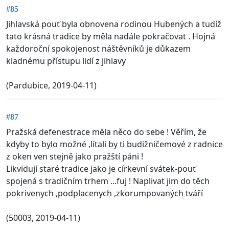
#85
Jihlavská pouť byla obnovena rodinou Hubených a tudíž
tato krásná tradice by měla nadále pokračovat . Hojná
každoroční spokojenost náštěvníků je důkazem
kladnému přístupu lidí z jihlavy
(Pardubice, 2019-04-11)
#87
Pražská defenestrace měla něco do sebe ! Věřím, že
kdyby to bylo možné ,lítali by ti budižničemové z radnice
z oken ven stejně jako pražští páni !
Likvidují staré tradice jako je církevní svátek-pouť
spojená s tradičním trhem ...fuj ! Naplivat jim do těch
pokrivenych ,podplacenych ,zkorumpovaných tváří
(50003, 2019-04-11)