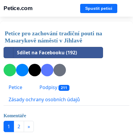
Petice.com
Spustit petici
Petice pro zachování tradiční pouti na
Masarykově náměstí v Jihlavě
Sdílet na Facebooku (192)
Petice
Podpisy
211
Zásady ochrany osobních údajů
Komentáře
1
2
»