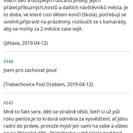
všech dětí a dospělých občanů Jihlavy, jejich
přátel,příbuzných,hostů a dalších návštěvníků města. Je
to doba, ve které cosi dětem končí (škola), potřebují se
uvolnit,připravit na prázdniny, rozloučit se s kamarády,
aby se mohly za 2 měsíce zase sejít.
(Jihlava, 2019-04-12)
#144
Jsem pro zachovat pouť
(Trebechovice Pod Orebem, 2019-04-12)
#145
Mně to fakt sere, děti se strašně těšili, šetří si už půl
roku peníze,je to krásná odměna za vysvědčení, ať jdou
radní do prdele, protože myslí jen sami na sebe a vůbec
ne na Jihlavské děti.. Primátorka u mě klesla pod bod