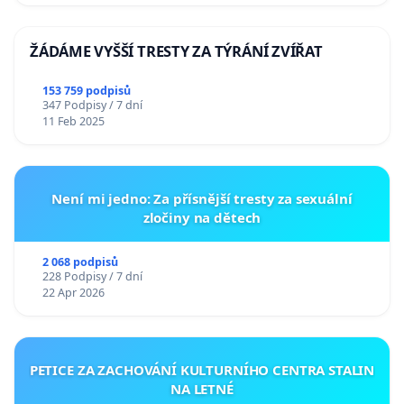
ŽÁDÁME VYŠŠÍ TRESTY ZA TÝRÁNÍ ZVÍŘAT
153 759 podpisů
347 Podpisy / 7 dní
11 Feb 2025
Není mi jedno: Za přísnější tresty za sexuální
zločiny na dětech
2 068 podpisů
228 Podpisy / 7 dní
22 Apr 2026
PETICE ZA ZACHOVÁNÍ KULTURNÍHO CENTRA STALIN
NA LETNÉ