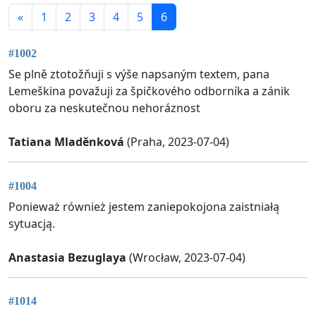
«
1
2
3
4
5
6
#1002
Se plně ztotožňuji s výše napsaným textem, pana
Lemeškina považuji za špičkového odborníka a zánik
oboru za neskutečnou nehoráznost
Tatiana Mladěnková
(Praha, 2023-07-04)
#1004
Ponieważ również jestem zaniepokojona zaistniałą
sytuacją.
Anastasia Bezuglaya
(Wrocław, 2023-07-04)
#1014