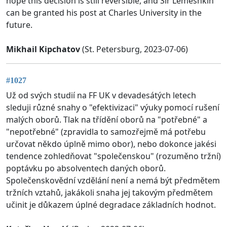
hope this decision is still reversible, and Sir Lemeshkin
can be granted his post at Charles University in the
future.
Mikhail Kipchatov
(St. Petersburg, 2023-07-06)
#1027
Už od svých studií na FF UK v devadesátých letech
sleduji různé snahy o "efektivizaci" výuky pomocí rušení
malých oborů. Tlak na třídění oborů na "potřebné" a
"nepotřebné" (zpravidla to samozřejmě má potřebu
určovat někdo úplně mimo obor), nebo dokonce jakési
tendence zohledňovat "společenskou" (rozuměno tržní)
poptávku po absolventech daných oborů.
Společenskovědní vzdělání není a nemá být předmětem
tržních vztahů, jakákoli snaha jej takovým předmětem
učinit je důkazem úplné degradace základních hodnot.