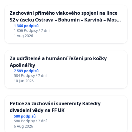
Zachování přímého vlakového spojení na lince
S2 v úseku Ostrava – Bohumín – Karviná – Mosty
u Jablunkova
1 366 podpisů
1 356 Podpisy / 7 dní
1 Aug 2026
Za udržitelné a humánní řešení pro kočky
Apolinářky
7 589 podpisů
584 Podpisy / 7 dní
10 Jun 2026
Petice za zachování suverenity Katedry
divadelní vědy na FF UK
580 podpisů
580 Podpisy / 7 dní
6 Aug 2026