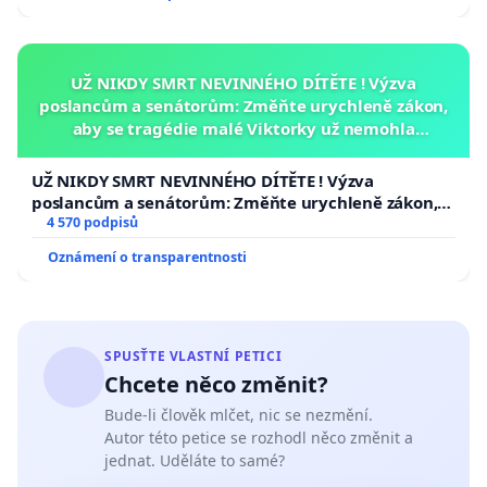
UŽ NIKDY SMRT NEVINNÉHO DÍTĚTE ! Výzva
poslancům a senátorům: Změňte urychleně zákon,
aby se tragédie malé Viktorky už nemohla
opakovat!
UŽ NIKDY SMRT NEVINNÉHO DÍTĚTE ! Výzva
poslancům a senátorům: Změňte urychleně zákon,
aby se tragédie malé Viktorky už nemohla opakovat!
4 570 podpisů
Oznámení o transparentnosti
SPUSŤTE VLASTNÍ PETICI
Chcete něco změnit?
Bude-li člověk mlčet, nic se nezmění.
Autor této petice se rozhodl něco změnit a
jednat. Uděláte to samé?