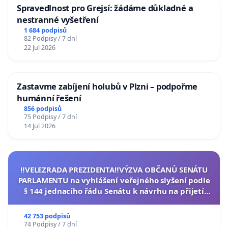
Spravedlnost pro Grejsí: žádáme důkladné a
nestranné vyšetření
1 684 podpisů
82 Podpisy / 7 dní
22 Jul 2026
Zastavme zabíjení holubů v Plzni – podpořme
humánní řešení
856 podpisů
75 Podpisy / 7 dní
14 Jul 2026
‼️VELEZRADA PREZIDENTA‼️VÝZVA OBČANŮ SENÁTU
PARLAMENTU na vyhlášení veřejného slyšení podle
§ 144 jednacího řádu Senátu k návrhu na přijetí
usnesení k podání ústavní žaloby na prezidenta
republiky
42 753 podpisů
74 Podpisy / 7 dní