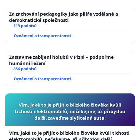
Za zachování pedagogiky jako pilíře vzdělané a
demokratické společnosti
119 podpisů
Oznámení o transparentnosti
Zastavme zabíjení holubů v Plzni – podpořme
humánní řešení
856 podpisů
Oznámení o transparentnosti
Vím, jaké to je přijít o blízkého člověka kvůli
tichosti elektromobilů, nečekejme, až přibydou
další, zaveďme slyšitelná auta!
Vím, jaké to je přijít o blízkého člověka kvůli tichosti
elektromobilů, nečekejme, až přibydou další,