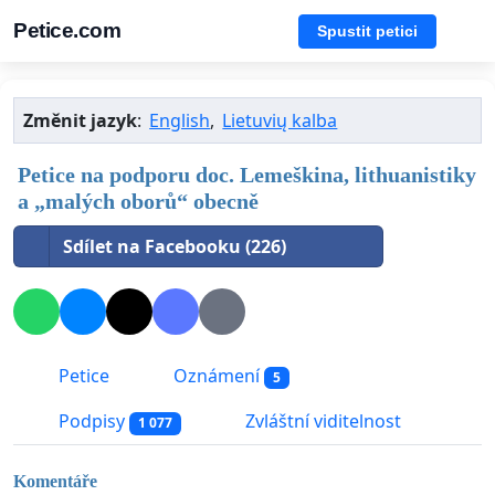
Petice.com
Spustit petici
Změnit jazyk
:
English
,
Lietuvių kalba
Petice na podporu doc. Lemeškina, lithuanistiky
a „malých oborů“ obecně
Sdílet na Facebooku (226)
Petice
Oznámení
5
Podpisy
Zvláštní viditelnost
1 077
Komentáře