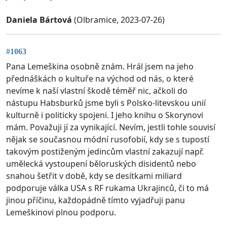
Daniela Bártová
(Olbramice, 2023-07-26)
#1063
Pana Lemeškina osobně znám. Hrál jsem na jeho
přednáškách o kultuře na východ od nás, o které
nevíme k naší vlastní škodě téměř nic, ačkoli do
nástupu Habsburků jsme byli s Polsko-litevskou unií
kulturně i politicky spojeni. I jeho knihu o Skorynovi
mám. Považuji jí za vynikající. Nevím, jestli tohle souvisí
nějak se současnou módní rusofobií, kdy se s tupostí
takovým postiženým jedincům vlastní zakazují např.
umělecká vystoupení běloruských disidentů nebo
snahou šetřit v době, kdy se desítkami miliard
podporuje válka USA s RF rukama Ukrajinců, či to má
jinou příčinu, každopádně tímto vyjadřuji panu
Lemeškinovi plnou podporu.