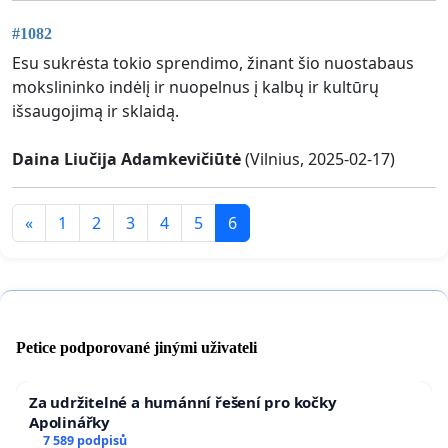
#1082
Esu sukrėsta tokio sprendimo, žinant šio nuostabaus
mokslininko indėlį ir nuopelnus į kalbų ir kultūrų
išsaugojimą ir sklaidą.
Daina Liučija Adamkevičiūtė
(Vilnius, 2025-02-17)
«
1
2
3
4
5
6
Petice podporované jinými uživateli
Za udržitelné a humánní řešení pro kočky
Apolinářky
7 589 podpisů