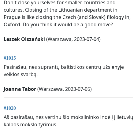
Don't close yourselves for smaller countries and
cultures. Closing of the Lithuanian department in
Prague is like closing the Czech (and Slovak) filology in,
Oxford. Do you think it would be a good move?
Leszek Olszański
(Warszawa, 2023-07-04)
#1015
Pasirašau, nes suprantų baltistikos centrų užsienyje
veiklos svarbą.
Joanna Tabor
(Warszawa, 2023-07-05)
#1020
Aš pasirašau, nes vertinu šio mokslininko indėlį į lietuvių
kalbos mokslo tyrimus.