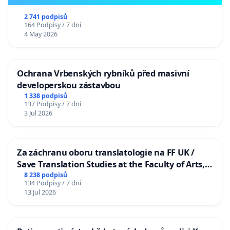
2 741 podpisů
164 Podpisy / 7 dní
4 May 2026
Ochrana Vrbenských rybníků před masivní
developerskou zástavbou
1 338 podpisů
137 Podpisy / 7 dní
3 Jul 2026
Za záchranu oboru translatologie na FF UK /
Save Translation Studies at the Faculty of Arts,
Charles University
8 238 podpisů
134 Podpisy / 7 dní
13 Jul 2026