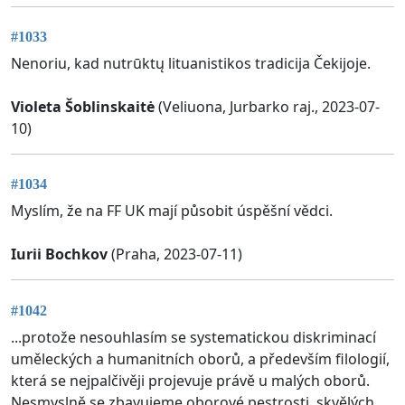
#1033
Nenoriu, kad nutrūktų lituanistikos tradicija Čekijoje.
Violeta Šoblinskaitė
(Veliuona, Jurbarko raj., 2023-07-
10)
#1034
Myslím, že na FF UK mají působit úspěšní vědci.
Iurii Bochkov
(Praha, 2023-07-11)
#1042
...protože nesouhlasím se systematickou diskriminací
uměleckých a humanitních oborů, a především filologií,
která se nejpalčivěji projevuje právě u malých oborů.
Nesmyslně se zbavujeme oborové pestrosti, skvělých