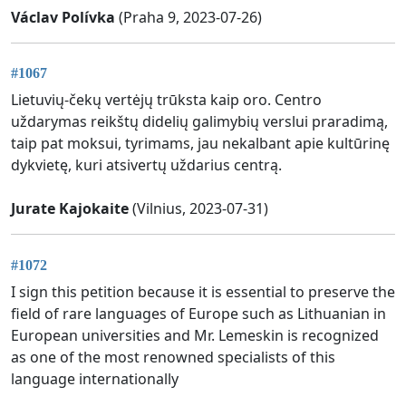
Václav Polívka
(Praha 9, 2023-07-26)
#1067
Lietuvių-čekų vertėjų trūksta kaip oro. Centro
uždarymas reikštų didelių galimybių verslui praradimą,
taip pat moksui, tyrimams, jau nekalbant apie kultūrinę
dykvietę, kuri atsivertų uždarius centrą.
Jurate Kajokaite
(Vilnius, 2023-07-31)
#1072
I sign this petition because it is essential to preserve the
field of rare languages of Europe such as Lithuanian in
European universities and Mr. Lemeskin is recognized
as one of the most renowned specialists of this
language internationally