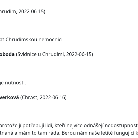
hrudim, 2022-06-15)
vat Chrudimskou nemocnici
voboda
(Svídnice u Chrudimi, 2022-06-15)
e nutnost..
verková
(Chrast, 2022-06-16)
protože jí potřebují lidi, kteří nejvíce odnášejí nedostupnos
naná a mám to tam ráda. Berou nám naše letité fungující ko