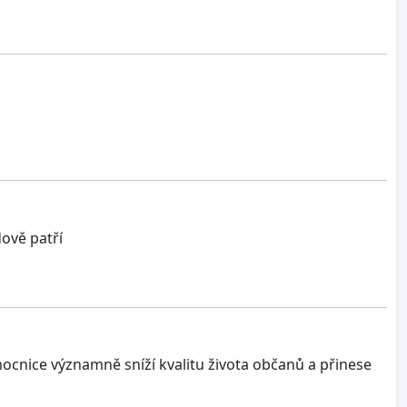
ově patří
mocnice významně sníží kvalitu života občanů a přinese