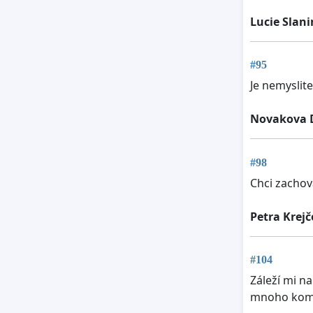
Lucie Slan
#95
Je nemyslite
Novakova 
#98
Chci zachov
Petra Krej
#104
Záleží mi n
mnoho kompl