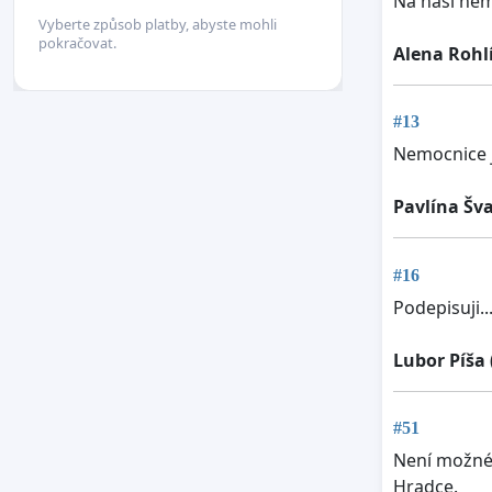
Na naší nem
Vyberte způsob platby, abyste mohli
pokračovat.
Alena Rohl
#13
Nemocnice j
Pavlína Šv
#16
Podepisuji...
Lubor Píša
#51
Není možné,
Hradce.