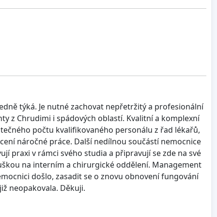
edně týká. Je nutné zachovat nepřetržitý a profesionální
y z Chrudimi i spádových oblastí. Kvalitní a komplexní
tečného počtu kvalifikovaného personálu z řad lékařů,
nocení náročné práce. Další nedílnou součástí nemocnice
jí praxi v rámci svého studia a připravují se zde na své
ouškou na interním a chirurgické oddělení. Management
nemocnici došlo, zasadit se o znovu obnovení fungování
již neopakovala. Děkuji.