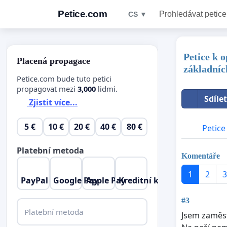
Petice.com
Prohledávat petice
CS ▼
Petice k 
Placená propagace
základníc
Petice.com bude tuto petici
propagovat mezi
3,000
lidmi.
Sdíle
Zjistit více...
5 €
10 €
20 €
40 €
80 €
Petice
Platební metoda
Komentáře
1
2
3
PayPal
Google Pay
Apple Pay
Kreditní karta
#3
Platební metoda
Jsem zaměs