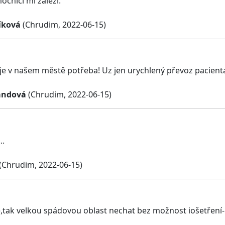
ocnici mi záleží.
íková
(Chrudim, 2022-06-15)
e v našem městě potřeba! Uz jen urychlený převoz pacienta
andová
(Chrudim, 2022-06-15)
..
(Chrudim, 2022-06-15)
tak velkou spádovou oblast nechat bez možnost iošetření-lé