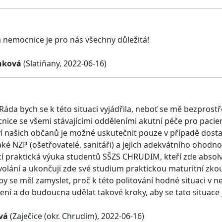
nemocnice je pro nás všechny důležitá!
hková
(Slatiňany, 2022-06-16)
Ráda bych se k této situaci vyjádřila, neboť se mě bezprostř
ice se všemi stávajícími odděleními akutní péče pro pacient
ví našich občanů je možné uskutečnit pouze v případě dosta
 také NZP (ošetřovatelé, sanitáři) a jejich adekvátního ohod
ící praktická výuka studentů SŠZS CHRUDIM, kteří zde absolvu
olání a ukončuji zde své studium praktickou maturitní zk
y se měl zamyslet, proč k této politování hodné situaci v 
ení a do budoucna udělat takové kroky, aby se tato situace 
vá
(Zaječice (okr. Chrudim), 2022-06-16)