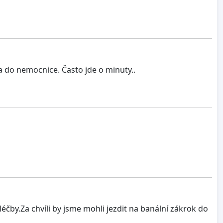
 do nemocnice. Často jde o minuty..
čby.Za chvíli by jsme mohli jezdit na banální zákrok do