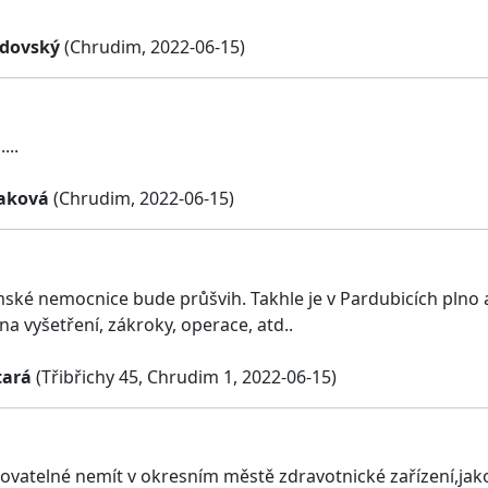
adovský
(Chrudim, 2022-06-15)
...
aková
(Chrudim, 2022-06-15)
ské nemocnice bude průšvih. Takhle je v Pardubicích plno a 
na vyšetření, zákroky, operace, atd..
tará
(Třibřichy 45, Chrudim 1, 2022-06-15)
ovatelné nemít v okresním městě zdravotnické zařízení,jako