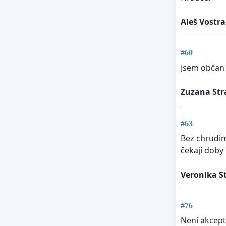
Aleš Vostr
#60
Jsem občan .
Zuzana Str
#63
Bez chrudim
čekají doby 
Veronika S
#76
Není akcept