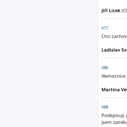
Jiří Licek
(C
#77
Chci zacho
Ladislav S
#86
Nemocnice j
Martina Ve
#88
Podepisuji, 
jsem zaměst