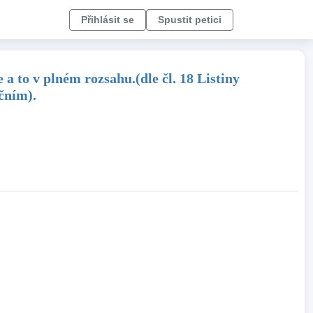
Přihlásit se
Spustit petici
 to v plném rozsahu.(dle čl. 18 Listiny
čním).