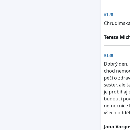
#128
Chrudimska 
Tereza Mic
#130
Dobrý den. 
chod nemocn
péči o zdra
sester, ale
je probíhaj
budoucí pov
nemocnice b
všech odděl
Jana Vargo