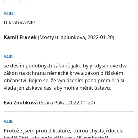
#404
Diktatura NE!
Kamil Franek
(Mosty u Jablunkova, 2022-01-20)
#405
se děsím podobných zákonů jako byly kdysi nové dva:
zákon na ochranu německé krve a zákon o říšském
občanství. Bojím se, že vyhlášením pana premiéra si
vláda jen získává čas, aby mohla měnit ústavu.
Eva Zoubková
(Stará Paka, 2022-01-20)
#406
Protože jsem proti diktatuře, kterou chystají docela
tvrdě! Chci , aby naše děti a my žili svobodně!