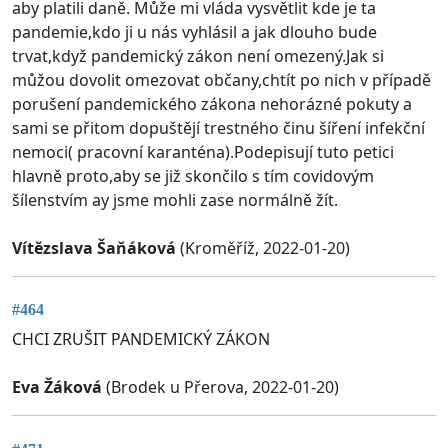
aby platili daně. Může mi vláda vysvětlit kde je ta
pandemie,kdo ji u nás vyhlásil a jak dlouho bude
trvat,když pandemický zákon není omezený.Jak si
můžou dovolit omezovat občany,chtít po nich v případě
porušení pandemického zákona nehorázné pokuty a
sami se přitom dopuštějí trestného činu šíření infekční
nemoci( pracovní karanténa).Podepisují tuto petici
hlavně proto,aby se již skončilo s tím covidovým
šílenstvím ay jsme mohli zase normálně žít.
Vítězslava Šaňáková
(Kroměříž, 2022-01-20)
#464
CHCI ZRUŠIT PANDEMICKÝ ZÁKON
Eva Žáková
(Brodek u Přerova, 2022-01-20)