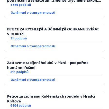
poslancům a senátorům: Změňte urychleně zákon,
aby se tragédie malé Viktorky už nemohla opakovat!
4 566 podpisů
Oznámení o transparentnosti
PETICE ZA RYCHLEJŠÍ A ÚČINNĚJŠÍ OCHRANU ZVÍŘAT
V OHROŽE
31 podpisů
Oznámení o transparentnosti
Zastavme zabíjení holubů v Plzni – podpořme
humánní řešení
811 podpisů
Oznámení o transparentnosti
Petice za záchranu Kuklenských rondelů v Hradci
Králové
6 964 podpisů