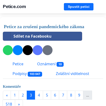
Petice.com
Spustit petici
Petice za zrušení pandemického zákona
Sdílet na Facebooku
Petice
Oznámení
10
Podpisy
Zvláštní viditelnost
103 047
Komentáře
«
1
2
3
4
5
6
7
8
9
...
518
»