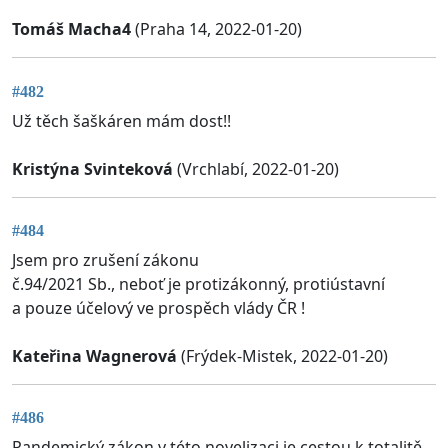
Tomáš Macha4
(Praha 14, 2022-01-20)
#482
Už těch šaškáren mám dost!!
Kristýna Svinteková
(Vrchlabí, 2022-01-20)
#484
Jsem pro zrušení zákonu
č.94/2021 Sb., neboť je protizákonný, protiústavní
a pouze účelový ve prospěch vlády ČR !
Kateřina Wagnerová
(Frýdek-Mistek, 2022-01-20)
#486
Pandemický zákon v této novelizaci je cestou k totalitě.