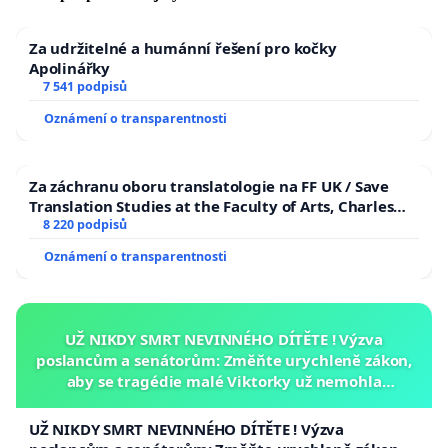
Za udržitelné a humánní řešení pro kočky
Apolinářky
7 541 podpisů
Oznámení o transparentnosti
Za záchranu oboru translatologie na FF UK / Save
Translation Studies at the Faculty of Arts, Charles
University
8 220 podpisů
Oznámení o transparentnosti
UŽ NIKDY SMRT NEVINNÉHO DÍTĚTE ! Výzva
poslancům a senátorům: Změňte urychleně zákon,
aby se tragédie malé Viktorky už nemohla
opakovat!
UŽ NIKDY SMRT NEVINNÉHO DÍTĚTE ! Výzva