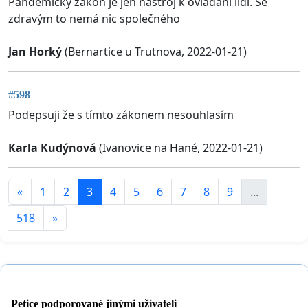
Pandemický zákon je jen nástroj k ovládání lidí. Se
zdravým to nemá nic společného
Jan Horký
(Bernartice u Trutnova, 2022-01-21)
#598
Podepsuji že s tímto zákonem nesouhlasím
Karla Kudýnová
(Ivanovice na Hané, 2022-01-21)
«
1
2
3
4
5
6
7
8
9
...
518
»
Petice podporované jinými uživateli