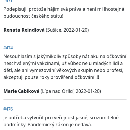
#471
Podepisuji, protože hájím svá práva a není mi lhostejná
budoucnost českého státu!
Renata Reindlová
(Sušice, 2022-01-20)
#474
Nesouhlasím s jakýmikoliv způsoby nátlaku na očkování
neschválenými vakcínami, už vůbec ne u mladých lidí a
dětí, ale ani vymezování věkových skupin nebo profesí,
akceptuji pouze roky prověřená očkování !!!
Marie Cablková
(Lípa nad Orlicí, 2022-01-20)
#476
Je potřeba vytvořit pro veřejnost jasné, srozumitelné
podmínky. Pandemický zákon je nedává.