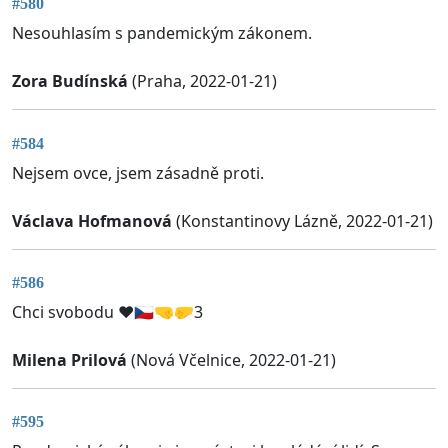
#580
Nesouhlasím s pandemickým zákonem.
Zora Budínská
(Praha, 2022-01-21)
#584
Nejsem ovce, jsem zásadně proti.
Václava Hofmanová
(Konstantinovy Lázně, 2022-01-21)
#586
Chci svobodu ♥️🇨🇿🤜🤛3
Milena Prilová
(Nová Včelnice, 2022-01-21)
#595