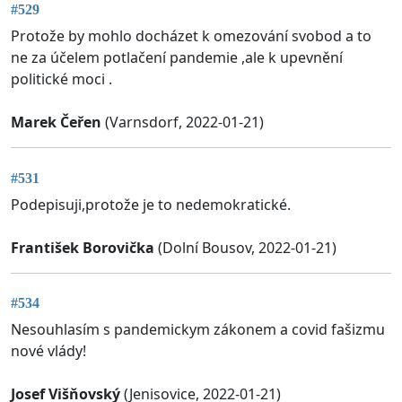
#529
Protože by mohlo docházet k omezování svobod a to
ne za účelem potlačení pandemie ,ale k upevnění
politické moci .
Marek Čeřen
(Varnsdorf, 2022-01-21)
#531
Podepisuji,protože je to nedemokratické.
František Borovička
(Dolní Bousov, 2022-01-21)
#534
Nesouhlasím s pandemickym zákonem a covid fašizmu
nové vlády!
Josef Višňovský
(Jenisovice, 2022-01-21)