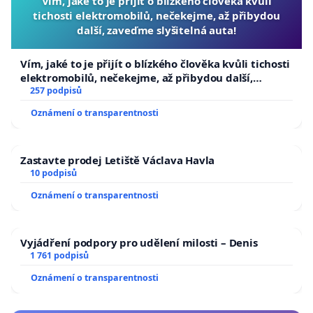
Vím, jaké to je přijít o blízkého člověka kvůli
tichosti elektromobilů, nečekejme, až přibydou
další, zaveďme slyšitelná auta!
Vím, jaké to je přijít o blízkého člověka kvůli tichosti
elektromobilů, nečekejme, až přibydou další,
zaveďme slyšitelná auta!
257 podpisů
Oznámení o transparentnosti
Zastavte prodej Letiště Václava Havla
10 podpisů
Oznámení o transparentnosti
Vyjádření podpory pro udělení milosti – Denis
1 761 podpisů
Oznámení o transparentnosti