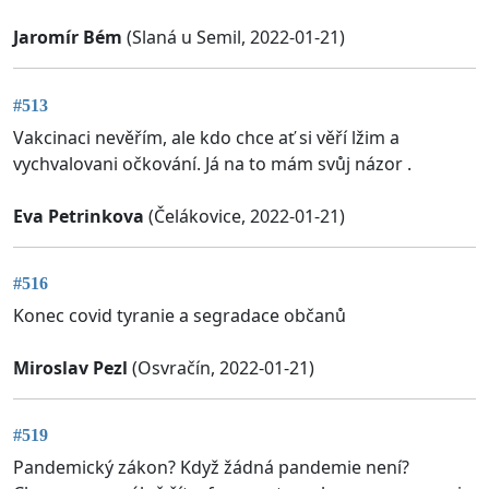
Jaromír Bém
(Slaná u Semil, 2022-01-21)
#513
Vakcinaci nevěřím, ale kdo chce ať si věří lžim a
vychvalovani očkování. Já na to mám svůj názor .
Eva Petrinkova
(Čelákovice, 2022-01-21)
#516
Konec covid tyranie a segradace občanů
Miroslav Pezl
(Osvračín, 2022-01-21)
#519
Pandemický zákon? Když žádná pandemie není?