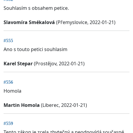
Souhlasím s obsahem petice.
Slavomíra Smékalová
(Přemyslovice, 2022-01-21)
#555
Ano s touto petici souhlasim
Karel Stepar
(Prostějov, 2022-01-21)
#556
Homola
Martin Homola
(Liberec, 2022-01-21)
#559
Tento zákon je zcela zbytečný a neodpovídá současné