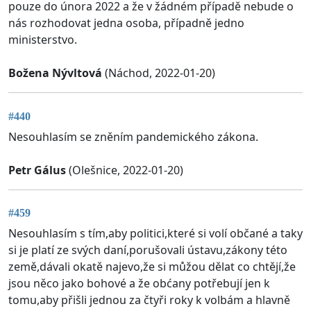
pouze do února 2022 a že v žádném případě nebude o
nás rozhodovat jedna osoba, případně jedno
ministerstvo.
Božena Nývltová
(Náchod, 2022-01-20)
#440
Nesouhlasím se zněním pandemického zákona.
Petr Gálus
(Olešnice, 2022-01-20)
#459
Nesouhlasím s tím,aby politici,které si volí občané a taky
si je platí ze svých daní,porušovali ústavu,zákony této
země,dávali okatě najevo,že si můžou dělat co chtějí,že
jsou něco jako bohové a že obćany potřebují jen k
tomu,aby přišli jednou za čtyři roky k volbám a hlavně